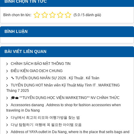
BÌNH CHỌN TIN TỨC
Bình chọn tin tức:
(
5.0
/
5
đánh giá)
BÌNH LUẬN
BÀI VIẾT LIÊN QUAN
CHÍNH SÁCH BẢO MẬT THÔNG TIN
ĐIỀU KIỆN GIAO DỊCH CHUNG
🔧 TUYỂN DỤNG NHÂN SỰ 2026 . Kỹ Thuật . Kế Toán
TUYỂN DỤNG HOT Nhân viên Kỹ Thuật Máy Tính IT . MARKETING
Tháng 7 2025
🎓💼 **TUYỂN DỤNG HỌC VIỆN MARKETING** NV CHÍNH THỨC
Accessories danang . Address to shop for fashion accessories when
traveling in Da Nang
다낭에서 최고의 리모와 여행가방을 찾는 법
다낭 탐험하기: 여행에 꼭 필요한 아이템 모음
Address of YAYA outlet in Da Nang, where is the place that sells bags and