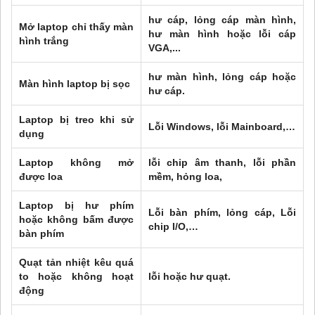
hư cáp, lỏng cáp màn hình,
Mở laptop chỉ thấy màn
hư màn hình hoặc lỗi cáp
hình trắng
VGA,...
hư màn hình, lỏng cáp hoặc
Màn hình laptop bị sọc
hư cáp.
Laptop bị treo khi sử
Lỗi Windows, lỗi Mainboard,…
dụng
Laptop không mở
lỗi chip âm thanh, lỗi phần
được loa
mềm, hỏng loa,
Laptop bị hư phím
Lỗi bàn phím, lỏng cáp, Lỗi
hoặc không bấm được
chip I/O,…
bàn phím
Quạt tản nhiệt kêu quá
to hoặc không hoạt
lỗi hoặc hư quạt.
động