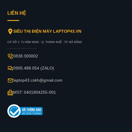
LIÊN HỆ
SIÊU THỊ ĐIỆN MÁY LAPTOP43.VN
CƠ SỞ 1: 71 HÀM NGHI - Q. THANH KHẾ - TP. ĐÀ NẴNG
0838.300002
0905.488.054 (ZALO)
laptop43.cskh@gmail.com
MST: 0401804255-001