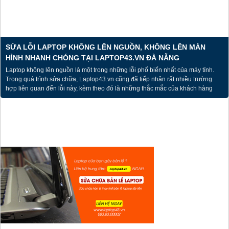
SỬA LỖI LAPTOP KHÔNG LÊN NGUỒN, KHÔNG LÊN MÀN
HÌNH NHANH CHÓNG TẠI LAPTOP43.VN ĐÀ NẴNG
Laptop không lên nguồn là một trong những lỗi phổ biến nhất của máy tính.
Trong quá trình sửa chữa, Laptop43.vn cũng đã tiếp nhận rất nhiều trường
hợp liên quan đến lỗi này, kèm theo đó là những thắc mắc của khách hàng
không biết tại sao laptop mình lại bị như vậy.