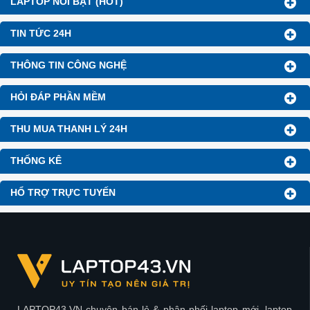
LAPTOP NỔI BẬT (HOT)
TIN TỨC 24H
THÔNG TIN CÔNG NGHỆ
HỎI ĐÁP PHẦN MỀM
THU MUA THANH LÝ 24H
THỐNG KÊ
HỔ TRỢ TRỰC TUYẾN
LAPTOP43.VN chuyên bán lẻ & phân phối laptop mới, laptop