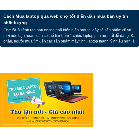
Cách Mua laptop qua web chợ tốt diễn đàn mua bán uy tín
chất lượng
Chợ tốt là kênh rao bán online phổ biến hiện nay, tại đây có sản phẩm cũ và
mới nên bạn hoàn toàn có thể tìm kiếm 1 chiếc laptop phù hợp rất dễ dàng. Đa
phần, người mua tìm đến các sản phẩm máy tính, laptop thanh lý nhiều hơn là
việc tìm mua sản phẩm mới. Trên diễn đàn mua bán chợ tốt có tính năng Đánh
giá và nhận xét sản phẩm giúp người dùng dễ lựa chọn sản phẩm uy tín, chất
lượng