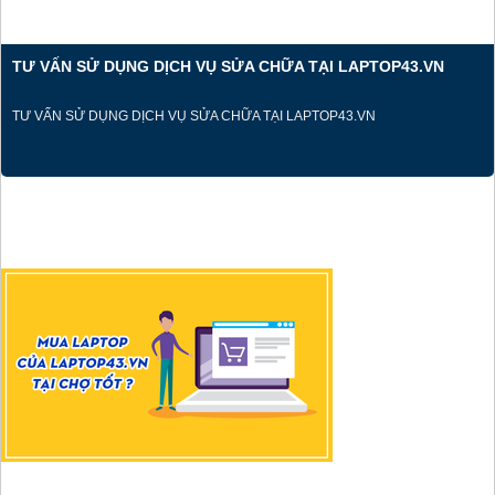
TƯ VẤN SỬ DỤNG DỊCH VỤ SỬA CHỮA TẠI LAPTOP43.VN
TƯ VẤN SỬ DỤNG DỊCH VỤ SỬA CHỮA TẠI LAPTOP43.VN