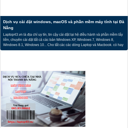
Dịch vụ cài đặt windows, macOS và phần mềm máy tính tại Đà
Nẵng
Laptop43.vn là địa chỉ uy tín, tin cậy cài đặt lại hệ điều hành và phần mềm lấy
liền, chuyên cài đặt tất cả các bản Windows XP, Windows 7, Windows 8,
Windows 8.1, Windows 10... Cho tất các các dòng Laptop và Macbook. có hay
không có ổ đĩa, chúng tôi đều có thể cài được hết và đảm bảo máy chạy mượt.