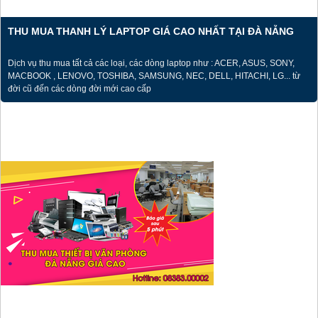
THU MUA THANH LÝ LAPTOP GIÁ CAO NHẤT TẠI ĐÀ NẴNG
Dịch vụ thu mua tất cả các loại, các dòng laptop như : ACER, ASUS, SONY,
MACBOOK , LENOVO, TOSHIBA, SAMSUNG, NEC, DELL, HITACHI, LG... từ
đời cũ đến các dòng đời mới cao cấp