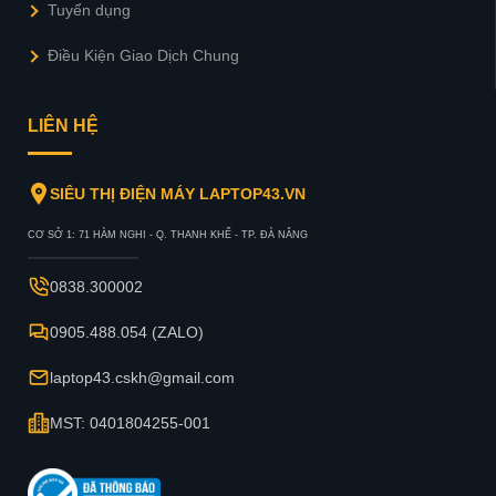
Tuyển dụng
Điều Kiện Giao Dịch Chung
LIÊN HỆ
SIÊU THỊ ĐIỆN MÁY LAPTOP43.VN
CƠ SỞ 1: 71 HÀM NGHI - Q. THANH KHẾ - TP. ĐÀ NẴNG
0838.300002
0905.488.054 (ZALO)
laptop43.cskh@gmail.com
MST: 0401804255-001