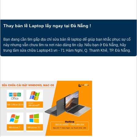
Thay bản lề Laptop lấy ngay tại Đà Nẵng !
Bạn đang cần tìm gấp địa chỉ sửa bản lề laptop để giúp bạn khắc phục sự cố
này nhưng vẫn chưa tìm ra nơi nào đáng tin cậy. Nếu bạn ở Đà Nẵng, hãy
trung tâm sửa chữa Laptop43.vn - 71 Hàm Nghi, Q. Thanh Khê, TP. Đà Nẵng.
Laptop43.vn là địa chỉ đảm bảo đáp ứng, làm hài lòng tất cả các yêu cầu của
khách hàng.