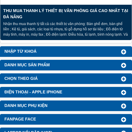
THU MUA THANH LÝ THIẾT BỊ VĂN PHÒNG GIÁ CAO NHẤT TẠI
ĐÀ NẴNG
Nhận thu mua thanh lý tất cả các thiết bị văn phòng: Bàn ghế đơn, bàn ghế
liền ; Kệ tủ, giá sách, các loại tủ nhựa, tủ gỗ đựng hồ sơ tài liệu ; Đồ điện tử
máy tính, máy in, máy fax ; Đồ điện lạnh: Điều hòa, tủ lạnh, bình nóng lạnh. Và
các thiết bị an ninh, camera giám sát…
NHẬP TỪ KHOÁ
DANH MỤC SẢN PHẨM
CHỌN THEO GIÁ
ĐIỆN THOẠI - APPLE IPHONE
DANH MỤC PHỤ KIỆN
FANPAGE FACE