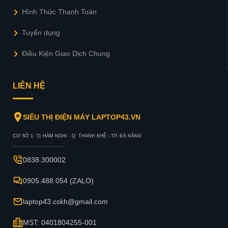
Hình Thức Thanh Toán
Tuyển dụng
Điều Kiện Giao Dịch Chung
LIÊN HỆ
SIÊU THỊ ĐIỆN MÁY LAPTOP43.VN
CƠ SỞ 1: 71 HÀM NGHI - Q. THANH KHẾ - TP. ĐÀ NẴNG
0838.300002
0905.488.054 (ZALO)
laptop43.cskh@gmail.com
MST: 0401804255-001