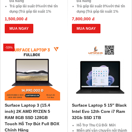
Đà Nẵng
Đà Nẵng
Trả góp lãi suất 0%với thẻ tín
Trả góp lãi suất 0%với thẻ tín
dụng (Trả góp lãi suất 1%
dụng (Trả góp lãi suất 1%
HDsaison - chỉ cần CMND
HDsaison - chỉ cần CMND
1,500,000 đ
7,800,000 đ
BLX hoặc hộ khẩu gốc )
BLX hoặc hộ khẩu gốc )
Giảm 20%khi nâng cấp Ram-
Giảm 20%khi nâng cấp Ram-
MUA NGAY
MUA NGAY
SSD
SSD
Giảm giá trực tiếp đối với
Giảm giá trực tiếp đối với
khách hàng ở xa, HSSV . Săn
khách hàng ở xa, HSSV . Săn
-59%
10.000 Voucher Giảm
10.000 Voucher Giảm
Giá 500.000đ
Giá 500.000đ
Surface Laptop 3 (15.4
Surface Laptop 5 15″ Black
inch) 2K AMD RYZEN 5
Intel Evo 12th Core i7 Ram
RAM 8GB SSD 128GB
32Gb SSD 1TB
Touch Hỗ Trợ Bút Full BOX
Hỗ Trợ Thu Cũ Đổi Mới
Chính Hãng
Miễn phí vận chuyển nội thành