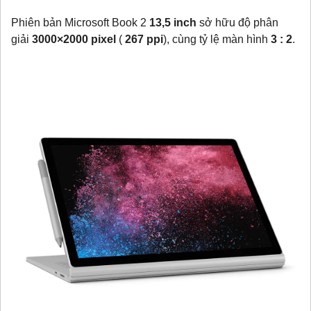
Phiên bản Microsoft Book 2
13,5 inch
sở hữu độ phân
giải
3000×2000 pixel
(
267 ppi
), cùng tỷ lệ màn hình
3 : 2
.