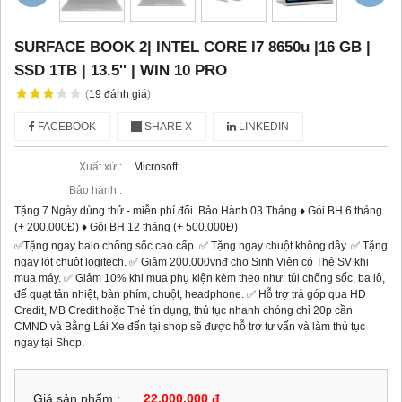
SURFACE BOOK 2| INTEL CORE I7 8650u |16 GB |
SSD 1TB | 13.5'' | WIN 10 PRO
(
19
đánh giá
)
FACEBOOK
SHARE X
LINKEDIN
Xuất xứ :
Microsoft
Bảo hành :
Tặng 7 Ngày dùng thử - miễn phí đổi. Bảo Hành 03 Tháng ♦ Gói BH 6 tháng
(+ 200.000Đ) ♦ Gói BH 12 tháng (+ 500.000Đ)
✅Tặng ngay balo chống sốc cao cấp. ✅ Tặng ngay chuột không dây. ✅ Tặng
ngay lót chuột logitech. ✅ Giảm 200.000vnđ cho Sinh Viên có Thẻ SV khi
mua máy. ✅ Giảm 10% khi mua phụ kiện kèm theo như: túi chống sốc, ba lô,
đế quạt tản nhiệt, bàn phím, chuột, headphone. ✅ Hỗ trợ trả góp qua HD
Credit, MB Credit hoặc Thẻ tín dụng, thủ tục nhanh chóng chỉ 20p cần
CMND và Bằng Lái Xe đến tại shop sẽ được hỗ trợ tư vấn và làm thủ tục
ngay tại Shop.
Giá sản phẩm :
22,000,000 đ