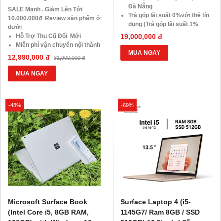
Đà Nẵng
SALE Mạnh . Giảm Lên Tới
Trả góp lãi suất 0%với thẻ tín
10.000.000đ Review sản phẩm ở
dụng (Trả góp lãi suất 1%
dưới
HDsaison - chỉ cần CMND
Hỗ Trợ Thu Cũ Đổi Mới
19,000,000 đ
BLX hoặc hộ khẩu gốc )
Miễn phí vận chuyển nội thành
Giảm 20%khi nâng cấp Ram-
MUA NGAY
Đà Nẵng
12,990,000 đ
31,900,000 đ
SSD
Trả góp lãi suất 0%với thẻ tín
Giảm giá trực tiếp đối với
dụng (Trả góp lãi suất 1%
MUA NGAY
khách hàng ở xa, HSSV . Săn
HDsaison - chỉ cần CMND
10.000 Voucher Giảm
BLX hoặc hộ khẩu gốc )
Giá 500.000đ
Giảm 20%khi nâng cấp Ram-
-48%
-69%
SSD
Giảm giá trực tiếp đối với
khách hàng ở xa, HSSV . Săn
10.000 Voucher Giảm
Giá 500.000đ
Microsoft Surface Book
Surface Laptop 4 (i5-
(Intel Core i5, 8GB RAM,
1145G7/ Ram 8GB / SSD