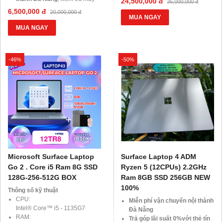
24,500,000 đ
35,000,000 đ
BLX hoặc hộ khẩu gốc )
trước khi thanh toán.
6,500,000 đ
20,000,000 đ
Giảm 20%khi nâng cấp Ram-
💳
Trả góp 0% qua thẻ tín
MUA NGAY
SSD
dụng
hoặc
HD Saison chỉ từ
MUA NGAY
Giảm giá trực tiếp đối với
1%/tháng
, thủ tục đơn giản.
khách hàng ở xa, HSSV . Săn
💻
Giảm ngay 20% chi phí
10.000 Voucher Giảm
nâng cấp RAM, SSD
khi mua
-46%
-50%
Giá 500.000đ
laptop tại Laptop43.
Website:
laptop43.vn
🎁
Ưu đãi dành cho Học sinh –
Sinh viên và khách hàng ở xa
,
cùng cơ hội nhận
Voucher
giảm đến 500.000đ
.
Microsoft Surface Laptop
Surface Laptop 4 ADM
Go 2 . Core i5 Ram 8G SSD
Ryzen 5 (12CPUs) 2.2GHz
128G-256-512G BOX
Ram 8GB SSD 256GB NEW
100%
Thông số kỹ thuật
CPU:
Miễn phí vận chuyển nội thành
Intel® Core™ i5 - 1135G7
Đà Nẵng
RAM:
Trả góp lãi suất 0%với thẻ tín