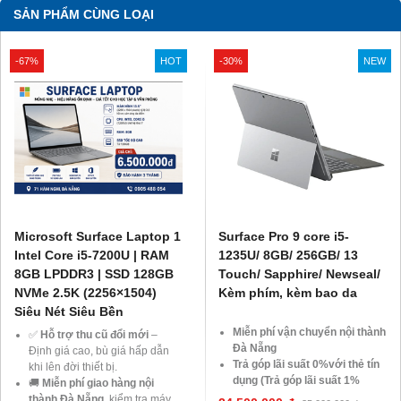
SẢN PHẨM CÙNG LOẠI
-67%
HOT
-30%
NEW
Microsoft Surface Laptop 1
Surface Pro 9 core i5-
Intel Core i5-7200U | RAM
1235U/ 8GB/ 256GB/ 13
8GB LPDDR3 | SSD 128GB
Touch/ Sapphire/ Newseal/
NVMe 2.5K (2256×1504)
Kèm phím, kèm bao da
Siêu Nét Siêu Bền
Miễn phí vận chuyển nội thành
✅
Hỗ trợ thu cũ đổi mới
–
Đà Nẵng
Định giá cao, bù giá hấp dẫn
Trả góp lãi suất 0%với thẻ tín
khi lên đời thiết bị.
dụng (Trả góp lãi suất 1%
🚚
Miễn phí giao hàng nội
HDsaison - chỉ cần CMND
thành Đà Nẵng
, kiểm tra máy