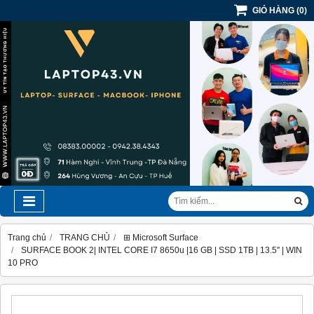
GIỎ HÀNG
(
0
)
Trang chủ
TRANG CHỦ
⊞ Microsoft Surface
SURFACE BOOK 2| INTEL CORE I7 8650u |16 GB | SSD 1TB | 13.5'' | WIN
10 PRO