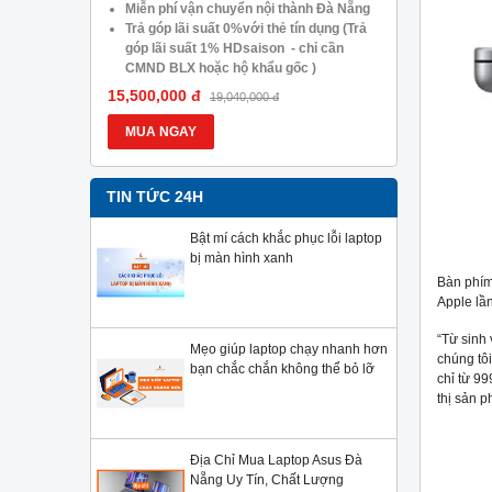
05.488.054
Miễn phí vận chuyển nội thành Đà Nẵng
Trả góp lã
Trả góp lãi suất 0%với thẻ tín dụng (Trả
góp lãi s
góp lãi suất 1% HDsaison - chỉ cần
CMND BLX
CMND BLX hoặc hộ khẩu gốc )
Giảm 20%
Giảm 20%khi nâng cấp Ram-SSD
Giảm giá 
15,500,000 đ
13,900,000
19,040,000 đ
Giảm giá trực tiếp đối với khách hàng ở
xa, HSSV.
xa, HSSV . Săn 10.000 Voucher Giảm
Giá 500.
MUA NGAY
MUA NG
Giá 500.000đ
TIN TỨC 24H
Bật mí cách khắc phục lỗi laptop
bị màn hình xanh
Bàn phím
Apple lầ
“Từ sinh
Mẹo giúp laptop chạy nhanh hơn
chúng tô
bạn chắc chắn không thể bỏ lỡ
chỉ từ 9
thị sản 
Địa Chỉ Mua Laptop Asus Đà
Nẵng Uy Tín, Chất Lượng