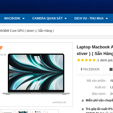
MACBOOK
CAMERA QUAN SÁT
DỊCH VỤ - THU MUA
GB/8 Core GPU ( sliver ) ( Sẵn Hàng )
Laptop Macbook A
sliver ) ( Sẵn Hàng
(
1
đánh giá
FACEBOOK
Mã sản phẩm :
A
Xuất xứ :
L
Bảo hành :
2
Miễn phí vận chuy
Trả góp lãi suất 0%