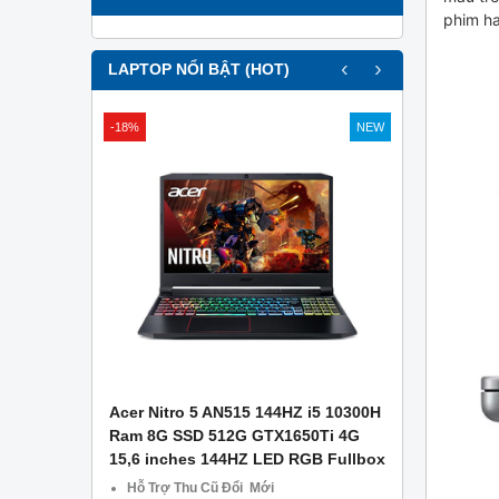
phim ha
‹
›
LAPTOP NỔI BẬT (HOT)
-18%
NEW
APTOP .
Acer Nitro 5 AN515 144HZ i5 10300H
Asus Gami
g Công Ty
Ram 8G SSD 512G GTX1650Ti 4G
– Ram 8GB
15,6 inches 144HZ LED RGB Fullbox
1650 4GB –
CŨ TẠI Đà
Hỗ Trợ Thu Cũ Đổi Mới
Miễn phí 