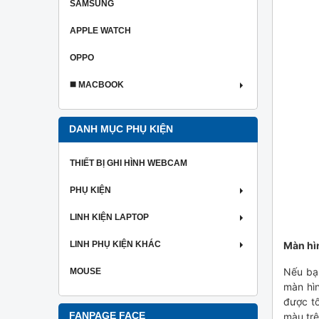
SAMSUNG
APPLE WATCH
OPPO
◼️ MACBOOK
DANH MỤC PHỤ KIỆN
THIẾT BỊ GHI HÌNH WEBCAM
PHỤ KIỆN
LINH KIỆN LAPTOP
Màn hìn
LINH PHỤ KIỆN KHÁC
Nếu bạn
MOUSE
màn hìn
được tố
màu trê
FANPAGE FACE