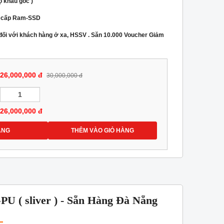
 khẩu gốc )
g cấp Ram-SSD
 đối với khách hàng ở xa, HSSV . Săn 10.000 Voucher Giảm
26,000,000 đ
30,000,000 đ
26,000,000
đ
ÀNG
THÊM VÀO GIỎ HÀNG
 ( sliver ) - Sẵn Hàng Đà Nẵng