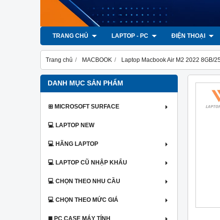
TRANG CHỦ
LAPTOP - PC
ĐIỆN THOẠI
Trang chủ
MACBOOK
Laptop Macbook Air M2 2022 8GB/256
DANH MỤC SẢN PHẨM
⊞ MICROSOFT SURFACE
💻 LAPTOP NEW
💻 HÃNG LAPTOP
💻 LAPTOP CŨ NHẬP KHẨU
💻 CHỌN THEO NHU CẦU
💻 CHỌN THEO MỨC GIÁ
◼️ PC CASE MÁY TÍNH