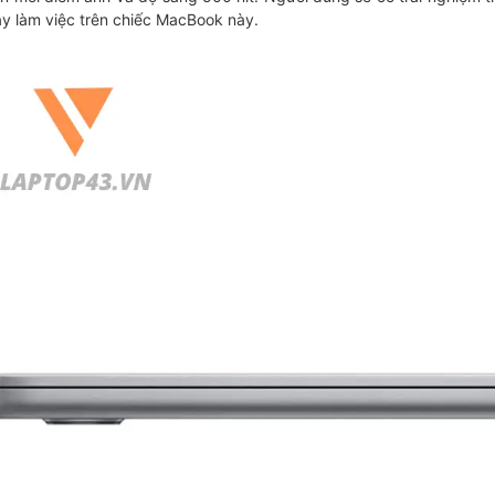
y làm việc trên chiếc MacBook này.
HOT
-36%
NE
ng TUF FX506 i5 10300H
Asus VivoBook X415EA-EB638T
 – SSD 512GB – GTX
Core i3 1115G4/ Ram 4GB/
 15.6'' FHD
SSD512GB/ Màn Hình 14 FHD/Win1
vận chuyển nội thành Đà Nẵng
Hỗ Trợ Thu Cũ Đổi Mới