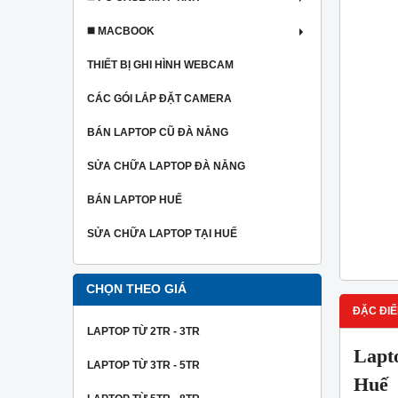
◼️ MACBOOK
THIẾT BỊ GHI HÌNH WEBCAM
CÁC GÓI LẮP ĐẶT CAMERA
BÁN LAPTOP CŨ ĐÀ NẴNG
SỬA CHỮA LAPTOP ĐÀ NẴNG
BÁN LAPTOP HUẾ
SỬA CHỮA LAPTOP TẠI HUẾ
CHỌN THEO GIÁ
ĐẶC ĐIỂ
LAPTOP TỪ 2TR - 3TR
Lapt
LAPTOP TỪ 3TR - 5TR
Huế