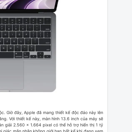
uộc. Giờ đây, Apple đã mang thiết kế độc đáo này lên
g. Với thiết kế này, màn hình 13.6 inch của máy sẽ
 giải 2.560 x 1.664 pixel có thể hỗ trợ hiển thị 1 tỷ
hị giác mãn nhãn không giới hạn bất kể khi đang xem