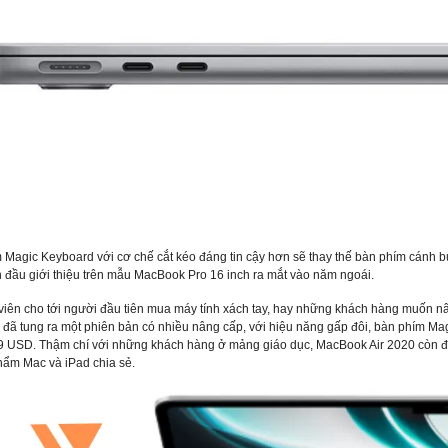
i suất 0% với thẻ tín dụng (Trả
Miễn phí vận chuyển nội thành Đà Nẵng
uất 1% HDsaison - chỉ cần
Trả góp lãi suất 0%với thẻ tín dụng (Trả
 hoặc hộ khẩu gốc)
góp lãi suất 1% HDsaison - chỉ cần
 khi nâng cấp Ram-SSD
CMND BLX hoặc hộ khẩu gốc )
trực tiếp đối với khách hàng ở
Giảm 20%khi nâng cấp Ram-SSD
 đ
8,200,000 đ
12,990,000 đ
 Săn 10.000 Voucher Giảm
Giảm giá trực tiếp đối với khách hàng ở
000Đ
xa, HSSV . Săn 10.000 Voucher Giảm
AY
MUA NGAY
Giá 500.000đ
 Magic Keyboard với cơ chế cắt kéo đáng tin cậy hơn sẽ thay thế bàn phím cánh b
n đầu giới thiệu trên mẫu MacBook Pro 16 inch ra mắt vào năm ngoái.
 viên cho tới người đầu tiên mua máy tính xách tay, hay những khách hàng muốn n
i đã tung ra một phiên bản có nhiều nâng cấp, với hiệu năng gấp đôi, bàn phím Ma
99 USD. Thậm chí với những khách hàng ở mảng giáo dục, MacBook Air 2020 còn 
phẩm Mac và iPad chia sẻ.