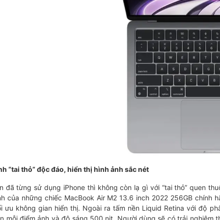
h “tai thỏ” độc đáo, hiển thị hình ảnh sắc nét
 đã từng sử dụng iPhone thì không còn lạ gì với “tai thỏ” quen th
h của những chiếc MacBook Air M2 13.6 inch 2022 256GB chính hãn
i ưu không gian hiển thị. Ngoài ra tấm nền Liquid Retina với độ phân
n mỗi điểm ảnh và độ sáng 500 nit. Người dùng sẽ có trải nghiệm t