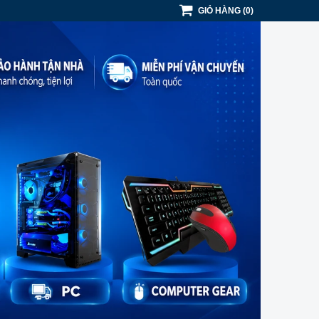
GIỎ HÀNG
(
0
)