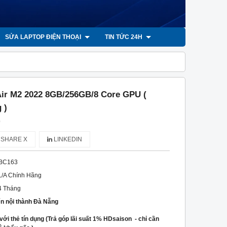
SỬA LAPTOP ĐIỆN THOẠI
TIN TỨC 24H
ir M2 2022 8GB/256GB/8 Core GPU (
 )
)
SHARE X
LINKEDIN
BC163
L/A Chính Hãng
4 Tháng
ển nội thành Đà Nẵng
với thẻ tín dụng (Trả góp lãi suất 1% HDsaison - chỉ cần