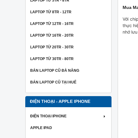
LAPTOP TỪ 5TR - 8TR
Mua Ma
LAPTOP TỪ 8TR - 12TR
Với chi
LAPTOP TỪ 12TR - 16TR
thực hi
nhớ lưu
LAPTOP TỪ 16TR - 20TR
LAPTOP TỪ 20TR - 30TR
LAPTOP TỪ 30TR - 80TR
BÁN LAPTOP CŨ ĐÀ NẴNG
BÁN LAPTOP CŨ TẠI HUẾ
ĐIỆN THOẠI - APPLE IPHONE
ĐIỆN THOẠI IPHONE
APPLE IPAD