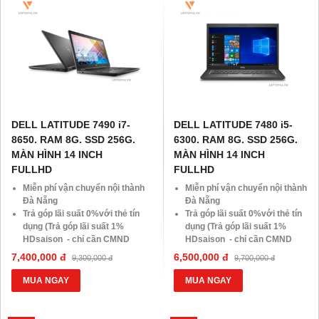
DELL LATITUDE 7490 i7-
DELL LATITUDE 7480 i5-
8650. RAM 8G. SSD 256G.
6300. RAM 8G. SSD 256G.
MÀN HÌNH 14 INCH
MÀN HÌNH 14 INCH
FULLHD
FULLHD
Miễn phí vận chuyển nội thành
Miễn phí vận chuyển nội thành
Đà Nẵng
Đà Nẵng
Trả góp lãi suất 0%với thẻ tín
Trả góp lãi suất 0%với thẻ tín
dụng (Trả góp lãi suất 1%
dụng (Trả góp lãi suất 1%
HDsaison - chỉ cần CMND
HDsaison - chỉ cần CMND
BLX hoặc hộ khẩu gốc )
BLX hoặc hộ khẩu gốc )
7,400,000 đ
6,500,000 đ
9,300,000 đ
9,700,000 đ
Giảm 20%khi nâng cấp Ram-
Giảm 20%khi nâng cấp Ram-
SSD
SSD
MUA NGAY
MUA NGAY
Giảm giá trực tiếp đối với
Giảm giá trực tiếp đối với
khách hàng ở xa, HSSV . Săn
khách hàng ở xa, HSSV . Săn
10.000 Voucher Giảm
10.000 Voucher Giảm