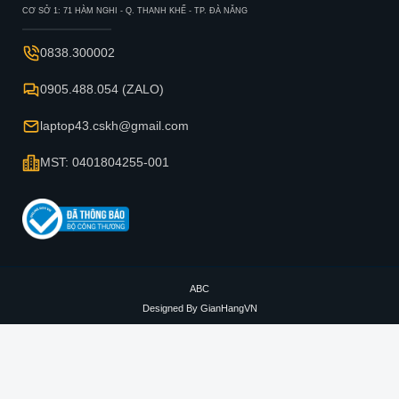
CƠ SỞ 1: 71 HÀM NGHI - Q. THANH KHẾ - TP. ĐÀ NẴNG
0838.300002
0905.488.054 (ZALO)
laptop43.cskh@gmail.com
MST: 0401804255-001
ABC
Designed By
GianHangVN