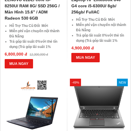
8250U/ RAM 8G/ SSD 256G /
G4 core i5-6300U/ 8gb/
Màn Hình 15.6” / ADM
256gb/ FullAC
Radeon 530 6GB
Hỗ Trợ Thu Cũ Đổi Mới
Miễn phí vận chuyển nội thành
Hỗ Trợ Thu Cũ Đổi Mới
Đà Nẵng
Miễn phí vận chuyển nội thành
Trả góp lãi suất 0%với thẻ tín
Đà Nẵng
dụng (Trả góp lãi suất 1%
Trả góp lãi suất 0%với thẻ tín
HDsaison - chỉ cần CMND
dụng (Trả góp lãi suất 1%
4,900,000 đ
BLX hoặc hộ khẩu gốc )
HDsaison - chỉ cần CMND
6,800,000 đ
12,300,000 đ
Giảm 20%khi nâng cấp Ram-
BLX hoặc hộ khẩu gốc )
MUA NGAY
SSD
Giảm 20%khi nâng cấp Ram-
MUA NGAY
Giảm giá trực tiếp đối với
SSD
khách hàng ở xa, HSSV . Săn
Giảm giá trực tiếp đối với
10.000 Voucher Giảm
khách hàng ở xa, HSSV . Săn
-49%
Giá 500.000đ
NEW
10.000 Voucher Giảm
Giá 500.000đ