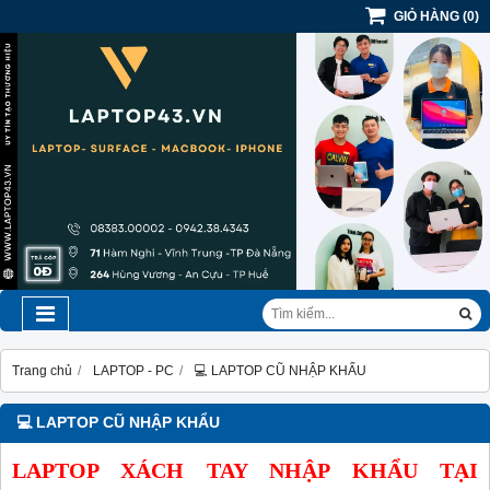
GIỎ HÀNG
(
0
)
Trang chủ
LAPTOP - PC
💻 LAPTOP CŨ NHẬP KHẨU
💻 LAPTOP CŨ NHẬP KHẨU
LAPTOP XÁCH TAY NHẬP KHẨU TẠI