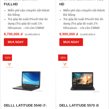
FULLHD
HD
Miễn phí vận chuyển nội thành
Miễn phí vận chuyển nội thành
Đà Nẵng
Đà Nẵng
Trả góp lãi suất 0%với thẻ tín
Trả góp lãi suất 0%với thẻ tín
dụng (Trả góp lãi suất 1%
dụng (Trả góp lãi suất 1%
HDsaison - chỉ cần CMND
HDsaison - chỉ cần CMND
BLX hoặc hộ khẩu gốc )
BLX hoặc hộ khẩu gốc )
8,700,000 đ
8,900,000 đ
11,990,000 đ
11,900,000 đ
Giảm 20%khi nâng cấp Ram-
Giảm 20%khi nâng cấp Ram-
SSD
SSD
MUA NGAY
MUA NGAY
Giảm giá trực tiếp đối với
Giảm giá trực tiếp đối với
khách hàng ở xa, HSSV . Săn
khách hàng ở xa, HSSV . Săn
10.000 Voucher Giảm
10.000 Voucher Giảm
-31%
-36%
Giá 500.000đ
Giá 500.000đ
DELLL LATITUDE 5540 i7-
DELL LATITUDE 5570 i5