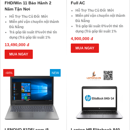
FHD/Win 11 Bảo Hành 2
Full AC
Năm Tận Nơi
Hỗ Trợ Thu Cũ Đổi Mới
Miễn phí vận chuyển nội thành
Hỗ Trợ Thu Cũ Đổi Mới
Đà Nẵng
Miễn phí vận chuyển nội thành
Trả góp lãi suất 0%với thẻ tín
Đà Nẵng
dụng (Trả góp lãi suất 1%
Trả góp lãi suất 0%với thẻ tín
HDsaison - chỉ cần CMND
dụng (Trả góp lãi suất 1%
4,900,000 đ
BLX hoặc hộ khẩu gốc )
HDsaison - chỉ cần CMND
13,490,000 đ
Giảm 20%khi nâng cấp Ram-
BLX hoặc hộ khẩu gốc )
MUA NGAY
SSD
Giảm 20%khi nâng cấp Ram-
MUA NGAY
Giảm giá trực tiếp đối với
SSD
khách hàng ở xa, HSSV . Săn
Giảm giá trực tiếp đối với
10.000 Voucher Giảm
khách hàng ở xa, HSSV . Săn
-44%
NEW
Giá 500.000đ
10.000 Voucher Giảm
Giá 500.000đ
LENOVO 81DE/ core i5-
Laptop HP Elitebook 840