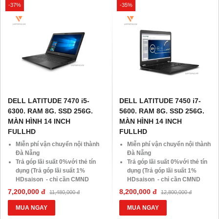
-37%
-35%
Giá 500.000đ
Giá 500.000đ
DELL LATITUDE 7470 i5-
DELL LATITUDE 7450 i7-
6300. RAM 8G. SSD 256G.
5600. RAM 8G. SSD 256G.
MÀN HÌNH 14 INCH
MÀN HÌNH 14 INCH
FULLHD
FULLHD
Miễn phí vận chuyển nội thành
Miễn phí vận chuyển nội thành
Đà Nẵng
Đà Nẵng
Trả góp lãi suất 0%với thẻ tín
Trả góp lãi suất 0%với thẻ tín
dụng (Trả góp lãi suất 1%
dụng (Trả góp lãi suất 1%
HDsaison - chỉ cần CMND
HDsaison - chỉ cần CMND
BLX hoặc hộ khẩu gốc )
BLX hoặc hộ khẩu gốc )
7,200,000 đ
8,200,000 đ
11,480,000 đ
12,800,000 đ
Giảm 20%khi nâng cấp Ram-
Giảm 20%khi nâng cấp Ram-
SSD
SSD
MUA NGAY
MUA NGAY
Giảm giá trực tiếp đối với
Giảm giá trực tiếp đối với