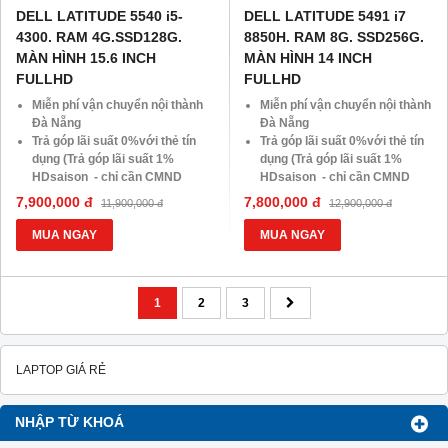
DELL LATITUDE 5540 i5-
DELL LATITUDE 5491 i7
4300. RAM 4G.SSD128G.
8850H. RAM 8G. SSD256G.
MÀN HÌNH 15.6 INCH
MÀN HÌNH 14 INCH
FULLHD
FULLHD
Miễn phí vận chuyển nội thành
Miễn phí vận chuyển nội thành
Đà Nẵng
Đà Nẵng
Trả góp lãi suất 0%với thẻ tín
Trả góp lãi suất 0%với thẻ tín
dụng (Trả góp lãi suất 1%
dụng (Trả góp lãi suất 1%
HDsaison - chỉ cần CMND
HDsaison - chỉ cần CMND
BLX hoặc hộ khẩu gốc )
BLX hoặc hộ khẩu gốc )
7,900,000 đ
7,800,000 đ
11,900,000 đ
12,900,000 đ
Giảm 20%khi nâng cấp Ram-
Giảm 20%khi nâng cấp Ram-
SSD
SSD
MUA NGAY
MUA NGAY
Giảm giá trực tiếp đối với
Giảm giá trực tiếp đối với
khách hàng ở xa, HSSV . Săn
khách hàng ở xa, HSSV . Săn
10.000 Voucher Giảm
10.000 Voucher Giảm
Giá 500.000đ
1
2
3
Giá 500.000đ
LAPTOP GIÁ RẺ
NHẬP TỪ KHOÁ