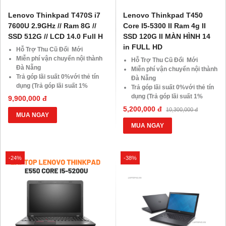
Lenovo Thinkpad T470S i7
Lenovo Thinkpad T450
7600U 2.9GHz // Ram 8G //
Core I5-5300 II Ram 4g II
SSD 512G // LCD 14.0 Full H
SSD 120G II MÀN HÌNH 14
in FULL HD
Hỗ Trợ Thu Cũ Đổi Mới
Miễn phí vận chuyển nội thành
Hỗ Trợ Thu Cũ Đổi Mới
Đà Nẵng
Miễn phí vận chuyển nội thành
Trả góp lãi suất 0%với thẻ tín
Đà Nẵng
dụng (Trả góp lãi suất 1%
Trả góp lãi suất 0%với thẻ tín
HDsaison - chỉ cần CMND
dụng (Trả góp lãi suất 1%
9,900,000 đ
BLX hoặc hộ khẩu gốc )
HDsaison - chỉ cần CMND
5,200,000 đ
10,300,000 đ
Giảm 20%khi nâng cấp Ram-
BLX hoặc hộ khẩu gốc )
MUA NGAY
SSD
Giảm 20%khi nâng cấp Ram-
MUA NGAY
Giảm giá trực tiếp đối với
SSD
khách hàng ở xa, HSSV . Săn
Giảm giá trực tiếp đối với
10.000 Voucher Giảm
khách hàng ở xa, HSSV . Săn
-24%
Giá 500.000đ
-38%
10.000 Voucher Giảm
Giá 500.000đ