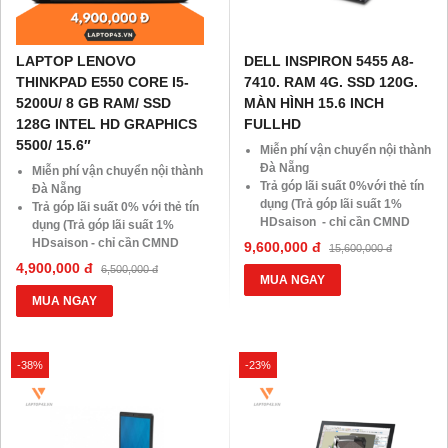
LAPTOP LENOVO
DELL INSPIRON 5455 A8-
THINKPAD E550 CORE I5-
7410. RAM 4G. SSD 120G.
5200U/ 8 GB RAM/ SSD
MÀN HÌNH 15.6 INCH
128G INTEL HD GRAPHICS
FULLHD
5500/ 15.6″
Miễn phí vận chuyển nội thành
Đà Nẵng
Miễn phí vận chuyển nội thành
Trả góp lãi suất 0%với thẻ tín
Đà Nẵng
dụng (Trả góp lãi suất 1%
Trả góp lãi suất 0% với thẻ tín
HDsaison - chỉ cần CMND
dụng (Trả góp lãi suất 1%
BLX hoặc hộ khẩu gốc )
HDsaison - chỉ cần CMND
9,600,000 đ
15,600,000 đ
Giảm 20%khi nâng cấp Ram-
BLX hoặc hộ khẩu gốc)
4,900,000 đ
6,500,000 đ
SSD
Giảm 20% khi nâng cấp Ram-
MUA NGAY
Giảm giá trực tiếp đối với
SSD
MUA NGAY
khách hàng ở xa, HSSV . Săn
Giảm giá trực tiếp đối với
10.000 Voucher Giảm
khách hàng ở xa, HSSV. Săn
Giá 500.000đ
10.000 Voucher Giảm
-38%
-23%
Giá 500.000Đ