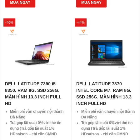
SSD
SSD
MUA NGAY
MUA NGAY
Giảm giá trực tiếp đối với
Giảm giá trực tiếp đối với
khách hàng ở xa, HSSV . Săn
khách hàng ở xa, HSSV . Săn
10.000 Voucher Giảm
10.000 Voucher Giảm
-40%
-44%
Giá 500.000đ
Giá 500.000đ
DELL LATITUDE 7390 i5
DELL LATITUDE 7370
8350. RAM 8G. SSD 256G.
INTEL CORE M7. RAM 8G.
MÀN HÌNH 13.3 INCH FULL
SSD 256G. MÀN HÌNH 13.3
HD
INCH FULLHD
Miễn phí vận chuyển nội thành
Miễn phí vận chuyển nội thành
Đà Nẵng
Đà Nẵng
Trả góp lãi suất 0%với thẻ tín
Trả góp lãi suất 0%với thẻ tín
dụng (Trả góp lãi suất 1%
dụng (Trả góp lãi suất 1%
HDsaison - chỉ cần CMND
HDsaison - chỉ cần CMND
BLX hoặc hộ khẩu gốc )
BLX hoặc hộ khẩu gốc )