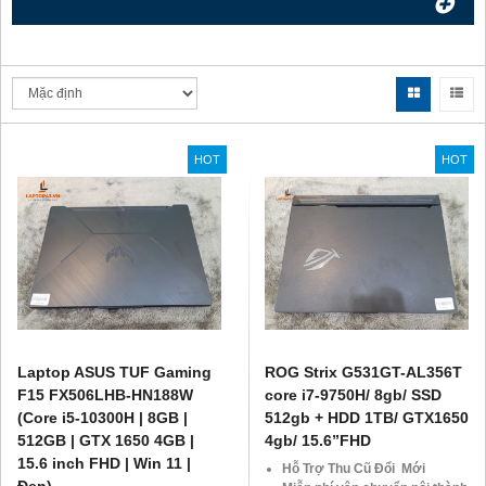
Email: khanhtung108@gmail.com
HOT
HOT
Laptop ASUS TUF Gaming
ROG Strix G531GT-AL356T
F15 FX506LHB-HN188W
core i7-9750H/ 8gb/ SSD
(Core i5-10300H | 8GB |
512gb + HDD 1TB/ GTX1650
512GB | GTX 1650 4GB |
4gb/ 15.6”FHD
15.6 inch FHD | Win 11 |
Hỗ Trợ Thu Cũ Đổi Mới