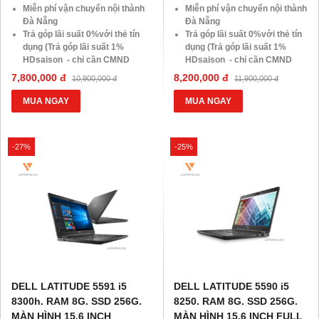
Miễn phí vận chuyển nội thành
Miễn phí vận chuyển nội thành
Đà Nẵng
Đà Nẵng
Trả góp lãi suất 0%với thẻ tín
Trả góp lãi suất 0%với thẻ tín
dụng (Trả góp lãi suất 1%
dụng (Trả góp lãi suất 1%
HDsaison - chỉ cần CMND
HDsaison - chỉ cần CMND
BLX hoặc hộ khẩu gốc )
BLX hoặc hộ khẩu gốc )
7,800,000 đ
8,200,000 đ
10,900,000 đ
11,900,000 đ
Giảm 20%khi nâng cấp Ram-
Giảm 20%khi nâng cấp Ram-
SSD
SSD
MUA NGAY
MUA NGAY
Giảm giá trực tiếp đối với
Giảm giá trực tiếp đối với
khách hàng ở xa, HSSV . Săn
khách hàng ở xa, HSSV . Săn
10.000 Voucher Giảm
10.000 Voucher Giảm
-27%
-25%
Giá 500.000đ
Giá 500.000đ
DELL LATITUDE 5591 i5
DELL LATITUDE 5590 i5
8300h. RAM 8G. SSD 256G.
8250. RAM 8G. SSD 256G.
MÀN HÌNH 15.6 INCH
MÀN HÌNH 15.6 INCH FULL