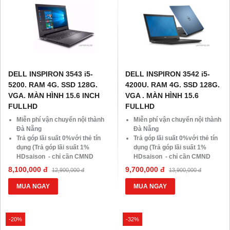
DELL INSPIRON 3543 i5-
DELL INSPIRON 3542 i5-
5200. RAM 4G. SSD 128G.
4200U. RAM 4G. SSD 128G.
VGA. MÀN HÌNH 15.6 INCH
VGA . MÀN HÌNH 15.6
FULLHD
FULLHD
Miễn phí vận chuyển nội thành
Miễn phí vận chuyển nội thành
Đà Nẵng
Đà Nẵng
Trả góp lãi suất 0%với thẻ tín
Trả góp lãi suất 0%với thẻ tín
dụng (Trả góp lãi suất 1%
dụng (Trả góp lãi suất 1%
HDsaison - chỉ cần CMND
HDsaison - chỉ cần CMND
BLX hoặc hộ khẩu gốc )
BLX hoặc hộ khẩu gốc )
8,100,000 đ
9,700,000 đ
12,900,000 đ
13,900,000 đ
Giảm 20%khi nâng cấp Ram-
Giảm 20%khi nâng cấp Ram-
SSD
SSD
MUA NGAY
MUA NGAY
Giảm giá trực tiếp đối với
Giảm giá trực tiếp đối với
khách hàng ở xa, HSSV . Săn
khách hàng ở xa, HSSV . Săn
10.000 Voucher Giảm
10.000 Voucher Giảm
-20%
-32%
Giá 500.000đ
Giá 500.000đ