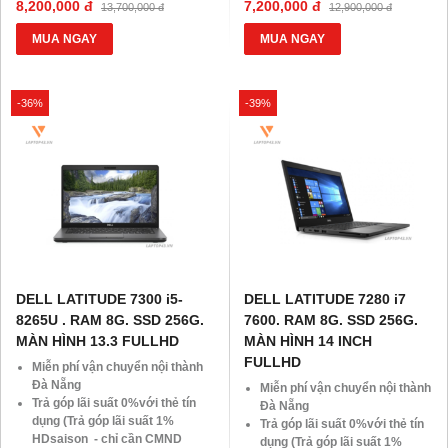
8,200,000 đ
7,200,000 đ
13,700,000 đ
12,900,000 đ
Giảm 20%khi nâng cấp Ram-
Giảm 20%khi nâng cấp Ram-
SSD
SSD
MUA NGAY
MUA NGAY
Giảm giá trực tiếp đối với
Giảm giá trực tiếp đối với
khách hàng ở xa, HSSV . Săn
khách hàng ở xa, HSSV . Săn
10.000 Voucher Giảm
10.000 Voucher Giảm
-36%
-39%
Giá 500.000đ
Giá 500.000đ
DELL LATITUDE 7300 i5-
DELL LATITUDE 7280 i7
8265U . RAM 8G. SSD 256G.
7600. RAM 8G. SSD 256G.
MÀN HÌNH 13.3 FULLHD
MÀN HÌNH 14 INCH
FULLHD
Miễn phí vận chuyển nội thành
Đà Nẵng
Miễn phí vận chuyển nội thành
Trả góp lãi suất 0%với thẻ tín
Đà Nẵng
dụng (Trả góp lãi suất 1%
Trả góp lãi suất 0%với thẻ tín
HDsaison - chỉ cần CMND
dụng (Trả góp lãi suất 1%