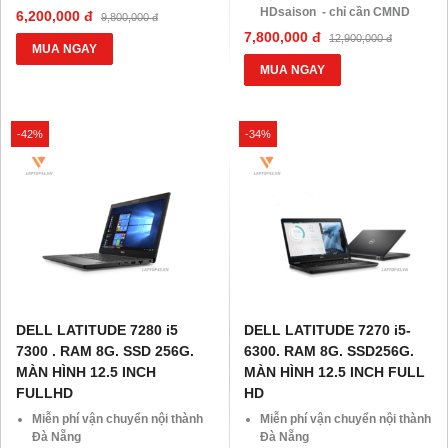
BLX hoặc hộ khẩu gốc )
HDsaison - chỉ cần CMND
6,200,000 đ
9,800,000 đ
Giảm 20%khi nâng cấp Ram-
BLX hoặc hộ khẩu gốc )
7,800,000 đ
12,900,000 đ
SSD
Giảm 20%khi nâng cấp Ram-
MUA NGAY
Giảm giá trực tiếp đối với
SSD
MUA NGAY
khách hàng ở xa, HSSV . Săn
Giảm giá trực tiếp đối với
10.000 Voucher Giảm
khách hàng ở xa, HSSV . Săn
Giá 500.000đ
10.000 Voucher Giảm
-42%
-34%
Giá 500.000đ
DELL LATITUDE 7280 i5
DELL LATITUDE 7270 i5-
7300 . RAM 8G. SSD 256G.
6300. RAM 8G. SSD256G.
MÀN HÌNH 12.5 INCH
MÀN HÌNH 12.5 INCH FULL
FULLHD
HD
Miễn phí vận chuyển nội thành
Miễn phí vận chuyển nội thành
Đà Nẵng
Đà Nẵng