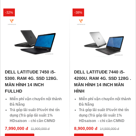
khách hàng ở xa, HSSV . Săn
khách hàng ở xa, HSSV . Săn
10.000 Voucher Giảm
10.000 Voucher Giảm
-32%
-38%
Giá 500.000đ
Giá 500.000đ
DELL LATITUDE 7450 i5-
DELL LATITUDE 7440 i5-
5300. RAM 4G. SSD 128G.
4200U. RAM 4G. SSD 128G .
MÀN HÌNH 14 INCH
MÀN HÌNH 14 INCH MÀN
FULLHD
HÌNH
Miễn phí vận chuyển nội thành
Miễn phí vận chuyển nội thành
Đà Nẵng
Đà Nẵng
Trả góp lãi suất 0%với thẻ tín
Trả góp lãi suất 0%với thẻ tín
dụng (Trả góp lãi suất 1%
dụng (Trả góp lãi suất 1%
HDsaison - chỉ cần CMND
HDsaison - chỉ cần CMND
BLX hoặc hộ khẩu gốc )
BLX hoặc hộ khẩu gốc )
7,990,000 đ
8,900,000 đ
11,900,000 đ
14,500,000 đ
Giảm 20%khi nâng cấp Ram-
Giảm 20%khi nâng cấp Ram-