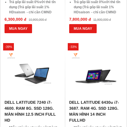
Trả góp lãi suất 0%với thẻ tín
Trả góp lãi suất 0%với thẻ tín
dụng (Trả góp lãi suất 1%
dụng (Trả góp lãi suất 1%
HDsaison - chỉ cần CMND
HDsaison - chỉ cần CMND
BLX hoặc hộ khẩu gốc )
BLX hoặc hộ khẩu gốc )
6,300,000 đ
7,800,000 đ
10,900,000 đ
11,900,000 đ
Giảm 20%khi nâng cấp Ram-
Giảm 20%khi nâng cấp Ram-
SSD
SSD
MUA NGAY
MUA NGAY
Giảm giá trực tiếp đối với
Giảm giá trực tiếp đối với
khách hàng ở xa, HSSV . Săn
khách hàng ở xa, HSSV . Săn
10.000 Voucher Giảm
10.000 Voucher Giảm
-39%
-33%
Giá 500.000đ
Giá 500.000đ
DELL LATITUDE 7240 i7-
DELL LATITUDE 6430u i7-
4600. RAM 8G. SSD 128G.
3687. RAM 4G. SSD 128G.
MÀN HÌNH 12.5 INCH FULL
MÀN HÌNH 14 INCH
HD
FULLHD