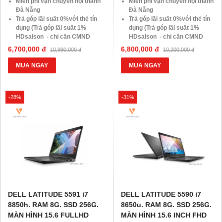
Miễn phí vận chuyển nội thành
Miễn phí vận chuyển nội thành
Đà Nẵng
Đà Nẵng
Trả góp lãi suất 0%với thẻ tín
Trả góp lãi suất 0%với thẻ tín
dụng (Trả góp lãi suất 1%
dụng (Trả góp lãi suất 1%
HDsaison - chỉ cần CMND
HDsaison - chỉ cần CMND
BLX hoặc hộ khẩu gốc )
BLX hoặc hộ khẩu gốc )
6,700,000 đ
6,800,000 đ
10,990,000 đ
10,200,000 đ
Giảm 20%khi nâng cấp Ram-
Giảm 20%khi nâng cấp Ram-
SSD
SSD
MUA NGAY
MUA NGAY
Giảm giá trực tiếp đối với
Giảm giá trực tiếp đối với
khách hàng ở xa, HSSV . Săn
khách hàng ở xa, HSSV . Săn
10.000 Voucher Giảm
10.000 Voucher Giảm
-28%
-31%
Giá 500.000đ
Giá 500.000đ
DELL LATITUDE 5591 i7
DELL LATITUDE 5590 i7
8850h. RAM 8G. SSD 256G.
8650u. RAM 8G. SSD 256G.
MÀN HÌNH 15.6 FULLHD
MÀN HÌNH 15.6 INCH FHD