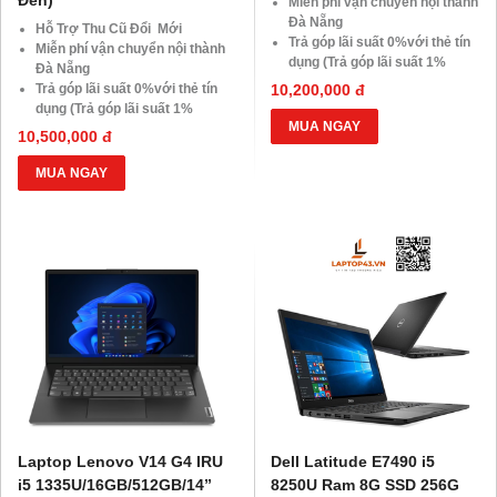
Đen)
Miễn phí vận chuyển nội thành
Đà Nẵng
Hỗ Trợ Thu Cũ Đổi Mới
Trả góp lãi suất 0%với thẻ tín
Miễn phí vận chuyển nội thành
dụng (Trả góp lãi suất 1%
Đà Nẵng
HDsaison - chỉ cần CMND
Trả góp lãi suất 0%với thẻ tín
10,200,000 đ
BLX hoặc hộ khẩu gốc )
dụng (Trả góp lãi suất 1%
Giảm 20%khi nâng cấp Ram-
MUA NGAY
HDsaison - chỉ cần CMND
10,500,000 đ
SSD
BLX hoặc hộ khẩu gốc )
Giảm giá trực tiếp đối với
Giảm 20%khi nâng cấp Ram-
MUA NGAY
khách hàng ở xa, HSSV . Săn
SSD
10.000 Voucher Giảm
Giảm giá trực tiếp đối với
Giá 500.000đ
khách hàng ở xa, HSSV . Săn
10.000 Voucher Giảm
Giá 500.000đ
Laptop Lenovo V14 G4 IRU
Dell Latitude E7490 i5
i5 1335U/16GB/512GB/14”
8250U Ram 8G SSD 256G