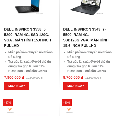
DELL INSPIRON 3558 i5
DELL INSPIRON 3543 i7-
5200. RAM 4G. SSD 120G.
5500. RAM 4G.
VGA . MÀN HÌNH 15.6 INCH
SSD128G.VGA. MÀN HÌNH
FULLHD
15.6 INCH FULLHD
Miễn phí vận chuyển nội thành
Miễn phí vận chuyển nội thành
Đà Nẵng
Đà Nẵng
Trả góp lãi suất 0%với thẻ tín
Trả góp lãi suất 0%với thẻ tín
dụng (Trả góp lãi suất 1%
dụng (Trả góp lãi suất 1%
HDsaison - chỉ cần CMND
HDsaison - chỉ cần CMND
BLX hoặc hộ khẩu gốc )
BLX hoặc hộ khẩu gốc )
7,900,000 đ
8,700,000 đ
12,900,000 đ
11,300,000 đ
Giảm 20%khi nâng cấp Ram-
Giảm 20%khi nâng cấp Ram-
SSD
SSD
MUA NGAY
MUA NGAY
Giảm giá trực tiếp đối với
Giảm giá trực tiếp đối với
khách hàng ở xa, HSSV . Săn
khách hàng ở xa, HSSV . Săn
10.000 Voucher Giảm
10.000 Voucher Giảm
-37%
-30%
Giá 500.000đ
Giá 500.000đ