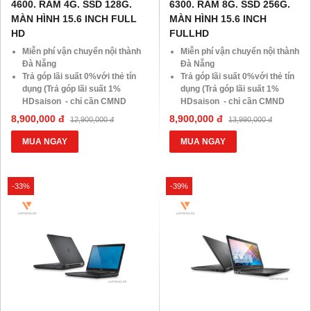
4600. RAM 4G. SSD 128G.
6300. RAM 8G. SSD 256G.
MÀN HÌNH 15.6 INCH FULL
MÀN HÌNH 15.6 INCH
HD
FULLHD
Miễn phí vận chuyển nội thành
Miễn phí vận chuyển nội thành
Đà Nẵng
Đà Nẵng
Trả góp lãi suất 0%với thẻ tín
Trả góp lãi suất 0%với thẻ tín
dụng (Trả góp lãi suất 1%
dụng (Trả góp lãi suất 1%
HDsaison - chỉ cần CMND
HDsaison - chỉ cần CMND
BLX hoặc hộ khẩu gốc )
BLX hoặc hộ khẩu gốc )
8,900,000 đ
8,900,000 đ
12,900,000 đ
13,990,000 đ
Giảm 20%khi nâng cấp Ram-
Giảm 20%khi nâng cấp Ram-
SSD
SSD
MUA NGAY
MUA NGAY
Giảm giá trực tiếp đối với
Giảm giá trực tiếp đối với
khách hàng ở xa, HSSV . Săn
khách hàng ở xa, HSSV . Săn
10.000 Voucher Giảm
10.000 Voucher Giảm
-33%
-39%
Giá 500.000đ
Giá 500.000đ