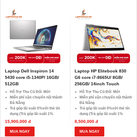
Giảm giá trực tiếp đối với
Giảm giá trực tiếp đối với
khách hàng ở xa, HSSV . Săn
khách hàng ở xa, HSSV . Săn
10.000 Voucher Giảm
10.000 Voucher Giảm
Giá 500.000đ
Giá 500.000đ
Laptop Dell Inspiron 14
Laptop HP Elitebook 830
5430 core i5-1340P/ 16GB/
G6 core i7-8665U/ 8GB/
512GB
256GB/ 14inch Touch
Hỗ Trợ Thu Cũ Đổi Mới
Hỗ Trợ Thu Cũ Đổi Mới
Miễn phí vận chuyển nội thành
Miễn phí vận chuyển nội thành
Đà Nẵng
Đà Nẵng
Trả góp lãi suất 0%với thẻ tín
Trả góp lãi suất 0%với thẻ tín
dụng (Trả góp lãi suất 1%
dụng (Trả góp lãi suất 1%
HDsaison - chỉ cần CMND
HDsaison - chỉ cần CMND
15,900,000 đ
8,500,000 đ
BLX hoặc hộ khẩu gốc )
BLX hoặc hộ khẩu gốc )
Giảm 20%khi nâng cấp Ram-
Giảm 20%khi nâng cấp Ram-
MUA NGAY
MUA NGAY
SSD
SSD