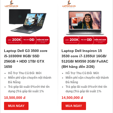
Laptop Dell G3 3500 core
Laptop Dell Inspiron 15
i5-10300H/ 8GB/ SSD
3530 core i7-1355U/ 16GB/
256GB + HDD 1TB/ GTX
512GB/ MX550 2GB/ FullAC
1650
(BH hãng đến 2/26)
Hỗ Trợ Thu Cũ Đổi Mới
Hỗ Trợ Thu Cũ Đổi Mới
Miễn phí vận chuyển nội thành
Miễn phí vận chuyển nội thành
Đà Nẵng
Đà Nẵng
Trả góp lãi suất 0%với thẻ tín
Trả góp lãi suất 0%với thẻ tín
dụng (Trả góp lãi suất 1%
dụng (Trả góp lãi suất 1%
HDsaison - chỉ cần CMND
HDsaison - chỉ cần CMND
10,500,000 đ
14,500,000 đ
BLX hoặc hộ khẩu gốc )
BLX hoặc hộ khẩu gốc )
Giảm 20%khi nâng cấp Ram-
Giảm 20%khi nâng cấp Ram-
MUA NGAY
MUA NGAY
SSD
SSD