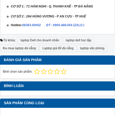
CƠ SỞ 1 : 71 HÀM NGHI - Q. THANH KHÊ - TP ĐÀ NẴNG
CƠ SỞ 2 : 264 HÙNG VƯƠNG - P AN CỰU - TP HUẾ
Hotline:
08383.00002 ĐT : 0905.488.054 (ZALO )
Từ khóa:
laptop Dell cho doanh nhân
laptop dell học tập
thu mua laptop đà nẵng
Laptop giá tốt đà nẵng
laptop văn phòng
ĐÁNH GIÁ SẢN PHẨM
Bình chọn sản phẩm:
BÌNH LUẬN
SẢN PHẨM CÙNG LOẠI