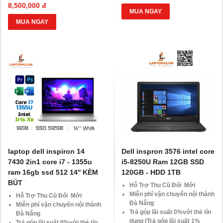
BLX hoặc hộ khẩu gốc )
HDsaison - chỉ cần CMND
8,500,000 đ
Giảm 20%khi nâng cấp Ram-
BLX hoặc hộ khẩu gốc )
MUA NGAY
SSD
Giảm 20%khi nâng cấp Ram-
MUA NGAY
Giảm giá trực tiếp đối với
SSD
khách hàng ở xa, HSSV . Săn
Giảm giá trực tiếp đối với
10.000 Voucher Giảm
khách hàng ở xa, HSSV . Săn
Giá 500.000đ
10.000 Voucher Giảm
Giá 500.000đ
laptop dell inspiron 14
Dell inspron 3576 intel core
7430 2in1 core i7 - 1355u
i5-8250U Ram 12GB SSD
ram 16gb ssd 512 14'' KÈM
120GB - HDD 1TB
BÚT
Hỗ Trợ Thu Cũ Đổi Mới
Miễn phí vận chuyển nội thành
Hỗ Trợ Thu Cũ Đổi Mới
Đà Nẵng
Miễn phí vận chuyển nội thành
Trả góp lãi suất 0%với thẻ tín
Đà Nẵng
dụng (Trả góp lãi suất 1%
Trả góp lãi suất 0%với thẻ tín