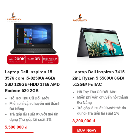
Giảm giá trực tiếp đối với
Giảm giá trực tiếp đối với
khách hàng ở xa, HSSV . Săn
khách hàng ở xa, HSSV . Săn
10.000 Voucher Giảm
10.000 Voucher Giảm
Giá 500.000đ
Giá 500.000đ
Laptop Dell Inspiron 15
Laptop Dell Inspiron 7415
3576 core i5-8250U/ 4GB/
2in1 Ryzen 5 5500U/ 8GB/
SSD 128GB+HDD 1TB/ AMD
512GB/ FullAC
Radeon 520 2GB
Hỗ Trợ Thu Cũ Đổi Mới
Miễn phí vận chuyển nội thành
Hỗ Trợ Thu Cũ Đổi Mới
Đà Nẵng
Miễn phí vận chuyển nội thành
Trả góp lãi suất 0%với thẻ tín
Đà Nẵng
dụng (Trả góp lãi suất 1%
Trả góp lãi suất 0%với thẻ tín
HDsaison - chỉ cần CMND
dụng (Trả góp lãi suất 1%
8,200,000 đ
BLX hoặc hộ khẩu gốc )
HDsaison - chỉ cần CMND
5,500,000 đ
Giảm 20%khi nâng cấp Ram-
BLX hoặc hộ khẩu gốc )
MUA NGAY