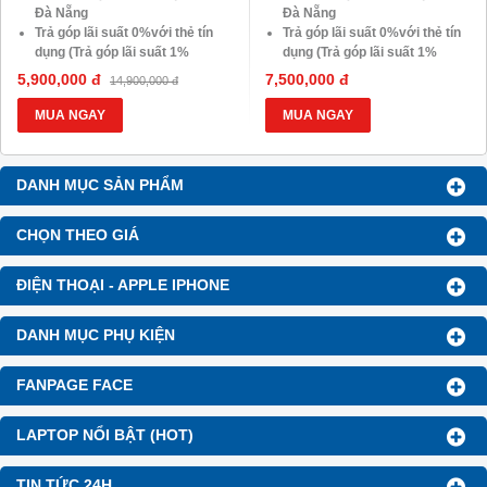
Đà Nẵng
Đà Nẵng
Trả góp lãi suất 0%với thẻ tín
Trả góp lãi suất 0%với thẻ tín
dụng (Trả góp lãi suất 1%
dụng (Trả góp lãi suất 1%
HDsaison - chỉ cần CMND
HDsaison - chỉ cần CMND
5,900,000 đ
7,500,000 đ
14,900,000 đ
BLX hoặc hộ khẩu gốc )
BLX hoặc hộ khẩu gốc )
Giảm 20%khi nâng cấp Ram-
Giảm 20%khi nâng cấp Ram-
MUA NGAY
MUA NGAY
SSD
SSD
Giảm giá trực tiếp đối với
Giảm giá trực tiếp đối với
khách hàng ở xa, HSSV . Săn
khách hàng ở xa, HSSV . Săn
DANH MỤC SẢN PHẨM
10.000 Voucher Giảm
10.000 Voucher Giảm
Giá 500.000đ
Giá 500.000đ
CHỌN THEO GIÁ
ĐIỆN THOẠI - APPLE IPHONE
DANH MỤC PHỤ KIỆN
FANPAGE FACE
LAPTOP NỔI BẬT (HOT)
TIN TỨC 24H