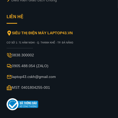
Điều Kiện Giao Dịch Chung
LIÊN HỆ
SIÊU THỊ ĐIỆN MÁY LAPTOP43.VN
CƠ SỞ 1: 71 HÀM NGHI - Q. THANH KHẾ - TP. ĐÀ NẴNG
0838.300002
0905.488.054 (ZALO)
laptop43.cskh@gmail.com
MST: 0401804255-001