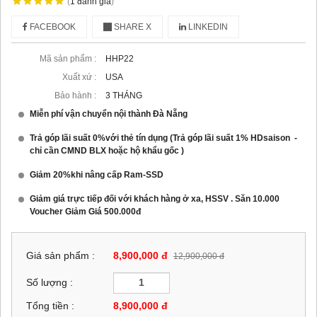
(
1
đánh giá
)
FACEBOOK
SHARE X
LINKEDIN
Mã sản phẩm :
HHP22
Xuất xứ :
USA
Bảo hành :
3 THÁNG
Miễn phí vận chuyển nội thành Đà Nẵng
Trả góp lãi suất 0%với thẻ tín dụng (Trả góp lãi suất 1% HDsaison -
chỉ cần CMND BLX hoặc hộ khẩu gốc )
Giảm 20%khi nâng cấp Ram-SSD
Giảm giá trực tiếp đối với khách hàng ở xa, HSSV . Săn 10.000
Voucher Giảm Giá 500.000đ
Giá sản phẩm :
8,900,000 đ
12,900,000 đ
Số lượng :
Tổng tiền :
8,900,000
đ