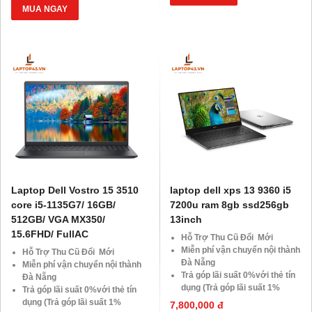
SSD
Giảm 20%khi nâng cấp Ram-
MUA NGAY
Giảm giá trực tiếp đối với
SSD
khách hàng ở xa, HSSV . Săn
Giảm giá trực tiếp đối với
10.000 Voucher Giảm
khách hàng ở xa, HSSV . Săn
Giá 500.000đ
10.000 Voucher Giảm
Giá 500.000đ
Laptop Dell Vostro 15 3510
laptop dell xps 13 9360 i5
core i5-1135G7/ 16GB/
7200u ram 8gb ssd256gb
512GB/ VGA MX350/
13inch
15.6FHD/ FullAC
Hỗ Trợ Thu Cũ Đổi Mới
Miễn phí vận chuyển nội thành
Hỗ Trợ Thu Cũ Đổi Mới
Đà Nẵng
Miễn phí vận chuyển nội thành
Trả góp lãi suất 0%với thẻ tín
Đà Nẵng
dụng (Trả góp lãi suất 1%
Trả góp lãi suất 0%với thẻ tín
HDsaison - chỉ cần CMND
dụng (Trả góp lãi suất 1%
7,800,000 đ