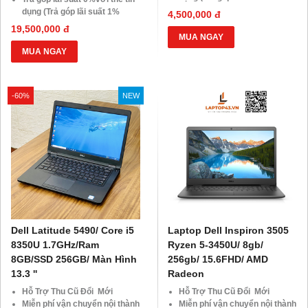
HDsaison - chỉ cần CMND
dụng (Trả góp lãi suất 1%
4,500,000 đ
BLX hoặc hộ khẩu gốc )
HDsaison - chỉ cần CMND
19,500,000 đ
Giảm 20%khi nâng cấp Ram-
BLX hoặc hộ khẩu gốc )
MUA NGAY
SSD
Giảm 20%khi nâng cấp Ram-
MUA NGAY
Giảm giá trực tiếp đối với
SSD
khách hàng ở xa, HSSV . Săn
Giảm giá trực tiếp đối với
10.000 Voucher Giảm
khách hàng ở xa, HSSV . Săn
-60%
NEW
Giá 500.000đ
10.000 Voucher Giảm
Giá 500.000đ
Dell Latitude 5490/ Core i5
Laptop Dell Inspiron 3505
8350U 1.7GHz/Ram
Ryzen 5-3450U/ 8gb/
8GB/SSD 256GB/ Màn Hình
256gb/ 15.6FHD/ AMD
13.3 ''
Radeon
Hỗ Trợ Thu Cũ Đổi Mới
Hỗ Trợ Thu Cũ Đổi Mới
Miễn phí vận chuyển nội thành
Miễn phí vận chuyển nội thành