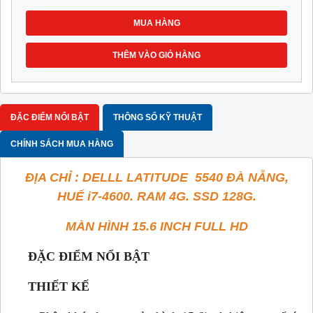
MUA HÀNG
THÊM VÀO GIỎ HÀNG
ĐẶC ĐIỂM NỔI BẬT
THÔNG SỐ KỸ THUẬT
CHÍNH SÁCH MUA HÀNG
ĐỊA CHỈ : DELLL LATITUDE 5540 ĐÀ NẴNG,
HUẾ i7-4600. RAM 4G. SSD 128G.
MÀN HÌNH 15.6 INCH FULL HD
ĐẶC ĐIỂM NỔI BẬT
THIẾT KẾ