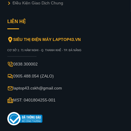
Điều Kiện Giao Dịch Chung
LIÊN HỆ
SIÊU THỊ ĐIỆN MÁY LAPTOP43.VN
CƠ SỞ 1: 71 HÀM NGHI - Q. THANH KHẾ - TP. ĐÀ NẴNG
0838.300002
0905.488.054 (ZALO)
laptop43.cskh@gmail.com
MST: 0401804255-001