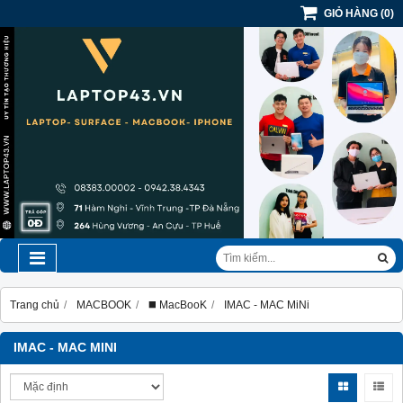
GIỎ HÀNG
(
0
)
Trang chủ
MACBOOK
◼️ MacBooK
IMAC - MAC MiNi
IMAC - MAC MINI