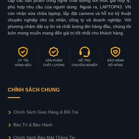
cấp các sản phẩm công nghệ chất lượng với mức giá hợp lý,
phù hợp nhu cầu của người dùng. Ngoài ra, LAPTOP43. VN
còn nhận sửa chữa laptop, lấp đặt camera và hỗ trợ kỹ thuật
chuyên nghiệp cho cá nhân, công ty và doanh nghiệp. Với
phương châm đặt uy tín và chất lượng lên hàng đầu, chúng tôi
luôn mong muốn mang đến giá trị tốt nhất cho khách hàng.
UY TÍN
SẢN PHẨM
HỖ TRỢ
BẢO HÀNH
HÀNG ĐẦU
CHẤT LƯỢNG
CHUYÊN NGHIỆP
RÕ RÀNG
CHÍNH SÁCH CHUNG
Chính Sách Giao Hàng & Đổi Trả
Bảo Trì & Bảo Hành
Chính Sách Bảo Mật Thông Tin