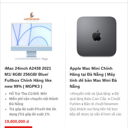
iMac 24inch A2438 2021
Apple Mac Mini Chính
M1/ 8GB/ 256GB/ Blue/
Hãng tại Đà Nẵng | Máy
Fullbox Chính Hãng like
tính để bàn Mac Mini Đà
new 99% ( MGPK3 )
Nẵng
Hỗ Trợ Thu Cũ Đổi Mới
⭐️Khuyến mãi và Quà tặng: ♦ Bộ
Miễn phí vận chuyển nội thành
quà tặng Balo Cao Cấp. ♦ Chuột
Đà Nẵng
Fuhlen ♦ Bàn di chuột Newmen
Trả góp lãi suất 0%với thẻ tín
Quý khách vui lòng liên hệ trực
dụng (Trả góp lãi suất 1%
tiếp để được tư vấn kĩ hơn về các
HDsaison - chỉ cần CMND
chương trình khuyến mãi của
19,800,000 đ
BLX hoặc hộ khẩu gốc )
Laptop43.vn ♦ Hotline tư vấn: