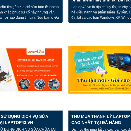
cần tìm gấp địa chỉ sửa bản lề laptop
Laptop43.vn là địa chỉ uy tín, tin cậy cà
ạn khắc phục sự cố này nhưng vẫn
hệ điều hành và phần mềm lấy liền, 
ra nơi nào đáng tin cậy. Nếu bạn ở Đà
đặt tất cả các bản Windows XP, Wind
 trung tâm sửa chữa Laptop43.vn -
Windows 8, Windows 8.1, Windows 10
hi, Q. Thanh Khê, TP. Đà Nẵng.
tất các các dòng Laptop và Macbook.
vn là địa chỉ đảm bảo đáp ứng, làm
không có ổ đĩa, chúng tôi đều có thể 
tất cả các yêu cầu của khách hàng.
hết và đảm bảo máy chạy mượt.
 SỬ DỤNG DỊCH VỤ SỬA
THU MUA THANH LÝ LAPTOP 
ẠI LAPTOP43.VN
CAO NHẤT TẠI ĐÀ NẴNG
SỬ DỤNG DỊCH VỤ SỬA CHỮA TẠI
Dịch vụ thu mua tất cả các loại, các 