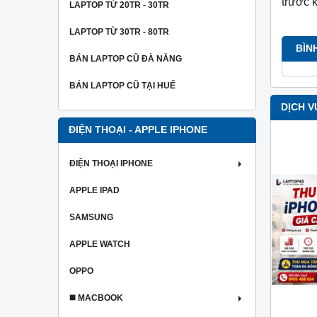
trước 
LAPTOP TỪ 20TR - 30TR
LAPTOP TỪ 30TR - 80TR
BÌN
BÁN LAPTOP CŨ ĐÀ NẴNG
BÁN LAPTOP CŨ TẠI HUẾ
DỊCH V
ĐIỆN THOẠI - APPLE IPHONE
ĐIỆN THOẠI IPHONE
APPLE IPAD
SAMSUNG
APPLE WATCH
OPPO
◼️ MACBOOK