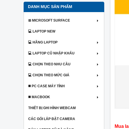
DANH MỤC SẢN PHẨM
⊞ MICROSOFT SURFACE
💻 LAPTOP NEW
💻 HÃNG LAPTOP
💻 LAPTOP CŨ NHẬP KHẨU
💻 CHỌN THEO NHU CẦU
💻 CHỌN THEO MỨC GIÁ
◼️ PC CASE MÁY TÍNH
◼️ MACBOOK
THIẾT BỊ GHI HÌNH WEBCAM
CÁC GÓI LẮP ĐẶT CAMERA
Mua la