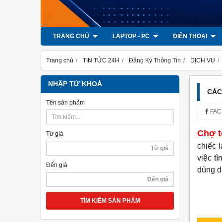
TRANG CHỦ
LAPTOP - PC
ĐIỆN THOẠI
Trang chủ
TIN TỨC 24H
Đăng Ký Thông Tin
DỊCH VỤ
NHẬP TỪ KHOÁ
CÁC
Tên sản phẩm
FAC
Chợ t
Từ giá
chiếc 
việc t
Đến giá
dùng d
TÌM KIẾM SẢN PHẨM