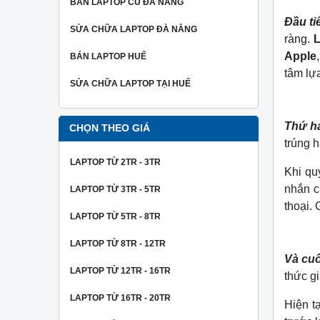
BÁN LAPTOP CŨ ĐÀ NẴNG
Đầu ti
SỬA CHỮA LAPTOP ĐÀ NẴNG
ràng.
Apple
BÁN LAPTOP HUẾ
tâm lự
SỬA CHỮA LAPTOP TẠI HUẾ
Thứ ha
CHỌN THEO GIÁ
trúng 
LAPTOP TỪ 2TR - 3TR
Khi qu
nhắn c
LAPTOP TỪ 3TR - 5TR
thoại.
LAPTOP TỪ 5TR - 8TR
LAPTOP TỪ 8TR - 12TR
Và cuố
LAPTOP TỪ 12TR - 16TR
thức g
LAPTOP TỪ 16TR - 20TR
Hiện t