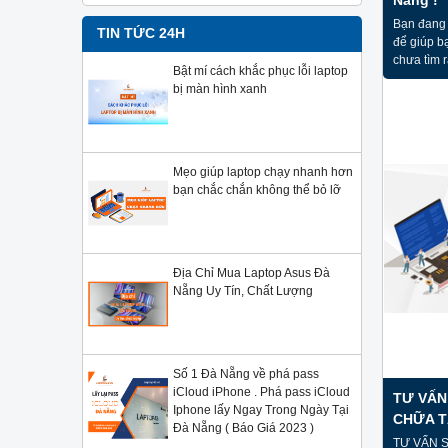
Bạn đang 
TIN TỨC 24H
để giúp b
chưa tìm 
Bật mí cách khắc phục lỗi laptop
Nẵng, hãy
bị màn hình xanh
71 Hàm Ng
Laptop43.
hài lòng 
Mẹo giúp laptop chạy nhanh hơn
bạn chắc chắn không thể bỏ lỡ
Địa Chỉ Mua Laptop Asus Đà
Nẵng Uy Tín, Chất Lượng
Số 1 Đà Nẵng về phá pass
iCloud iPhone . Phá pass iCloud
TƯ VẤN
Iphone lấy Ngay Trong Ngày Tại
CHỮA T
Đà Nẵng ( Báo Giá 2023 )
TƯ VẤN 