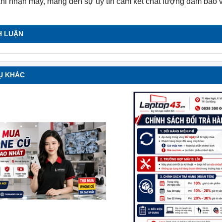
khi nhận máy, mang đến sự uy tín cam kết chất lượng đảm bảo 
H LUẬN
Ụ KHÁC