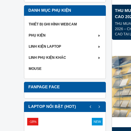
DANH MỤC PHỤ KIỆN
THU MU
CAO 20
THOẠI 
THU MUA
THIẾT BỊ GHI HÌNH WEBCAM
2026 – C
CAO TẠI
PHỤ KIỆN
LINH KIỆN LAPTOP
LINH PHỤ KIỆN KHÁC
MOUSE
FANPAGE FACE
‹
›
LAPTOP NỔI BẬT (HOT)
-18%
NEW