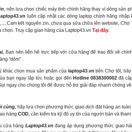
ên
, nên lựa chọn chiếc máy tính chính hãng thay vì dòng sản 
Laptop43.vn
luôn cập nhật các dòng laptop chính hãng nhậ
,…. Cam kết nguyên zin, chưa qua sửa chữa lên website, Chợ 
a chọn. Truy cập gian hàng của Laptop43.vn
Tại đây.
i,
Bạn nên liên hệ trực tiếp với cửa hàng để trao đổi về chí
hàng “dỏm” .
ý khác chọn mua sản phẩm của
laptop43.vn
trên Chợ tốt, hã
ủa bạn ngay lập tức hoặc gọi đến
Hotline 0838300002
đã cập
 Gọi ngay cho chúng tôi để được hỗ trợ giải đáp nhanh chóng v
i cùng,
hãy lựa chọn phương thức giao dịch đặt hàng an toàn
iao hàng
COD
, cần kiểm tra kỹ độ uy tín của người bán và tham
ại cửa hàng
Laptop43.vn
đang áp dụng phương thức giao h