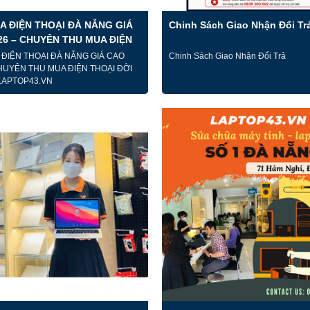
A ĐIỆN THOẠI ĐÀ NẴNG GIÁ
Chinh Sách Giao Nhận Đổi Tr
26 – CHUYÊN THU MUA ĐIỆN
ĐỜI CAO TẠI LAPTOP43.VN
 ĐIỆN THOẠI ĐÀ NẴNG GIÁ CAO
Chinh Sách Giao Nhận Đổi Trả
HUYÊN THU MUA ĐIỆN THOẠI ĐỜI
 LAPTOP43.VN
HOT
-36%
NE