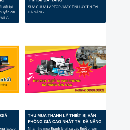
đổi.
i đặt lại
SỬA CHỮA LAPTOP / MÁY TÍNH UY TÍN TẠI
✅ Nâng cấp gói bảo hành với giá ưu
chuyên cài
ĐÀ NẴNG
đãi Gói BH 6 tháng (+200k) ♦ Gói BH 1
ows 7,
Năm (+500k)
... Cho
 có hay
cài được
GIÁ
THU MUA THANH LÝ THIẾT BỊ VĂN
PHÒNG GIÁ CAO NHẤT TẠI ĐÀ NẴNG
dòng laptop
Nhận thu mua thanh lý tất cả các thiết bị văn