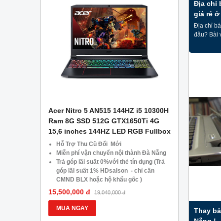
Địa chỉ
giá rẻ ở
cho bạn
Địa chỉ bá
đâu? Bài v
APTOP .
Acer Nitro 5 AN515 144HZ i5 10300H
Asus Gami
g Công Ty
Ram 8G SSD 512G GTX1650Ti 4G
– Ram 8GB
15,6 inches 144HZ LED RGB Fullbox
1650 4GB –
CŨ TẠI Đà
Hỗ Trợ Thu Cũ Đổi Mới
Miễn phí 
05.488.054
Miễn phí vận chuyển nội thành Đà Nẵng
Trả góp lã
Trả góp lãi suất 0%với thẻ tín dụng (Trả
góp lãi s
góp lãi suất 1% HDsaison - chỉ cần
CMND BLX
CMND BLX hoặc hộ khẩu gốc )
Giảm 20%
Giảm 20%khi nâng cấp Ram-SSD
Giảm giá 
15,500,000 đ
13,900,000
19,040,000 đ
Giảm giá trực tiếp đối với khách hàng ở
xa, HSSV.
xa, HSSV . Săn 10.000 Voucher Giảm
Giá 500.
MUA NGAY
MUA NG
Thay bả
Giá 500.000đ
Nẵng !