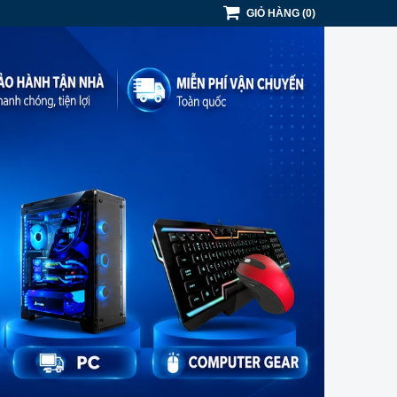
GIỎ HÀNG
(
0
)