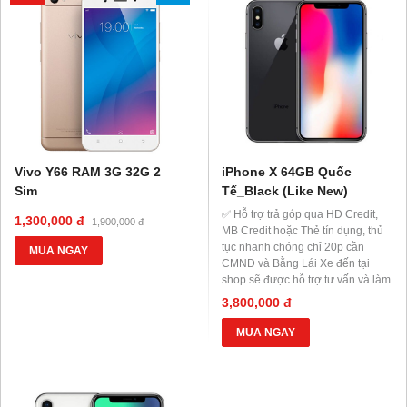
Vivo Y66 RAM 3G 32G 2
iPhone X 64GB Quốc
Sim
Tế_Black (Like New)
✅ Hỗ trợ trả góp qua HD Credit,
1,300,000 đ
1,900,000 đ
MB Credit hoặc Thẻ tín dụng, thủ
tục nhanh chóng chỉ 20p cần
MUA NGAY
CMND và Bằng Lái Xe đến tại
shop sẽ được hỗ trợ tư vấn và làm
thủ tục ngay tại Shop.
3,800,000 đ
MUA NGAY