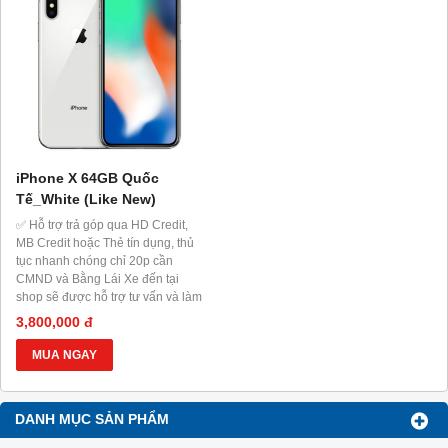
iPhone X 64GB Quốc
Tế_White (Like New)
✅ Hỗ trợ trả góp qua HD Credit,
MB Credit hoặc Thẻ tín dụng, thủ
tục nhanh chóng chỉ 20p cần
CMND và Bằng Lái Xe đến tại
shop sẽ được hỗ trợ tư vấn và làm
thủ tục ngay tại Shop.
3,800,000 đ
MUA NGAY
DANH MỤC SẢN PHẨM