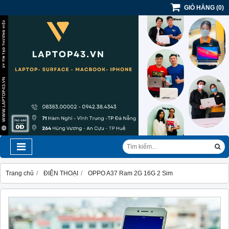
GIỎ HÀNG
(
0
)
Trang chủ
ĐIỆN THOẠI
OPPO A37 Ram 2G 16G 2 Sim