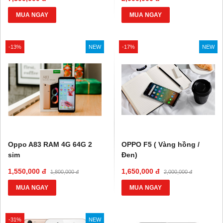
MUA NGAY
MUA NGAY
-13%
NEW
-17%
NEW
Oppo A83 RAM 4G 64G 2
OPPO F5 ( Vàng hồng /
sim
Đen)
1,550,000 đ
1,650,000 đ
1,800,000 đ
2,000,000 đ
MUA NGAY
MUA NGAY
-31%
NEW