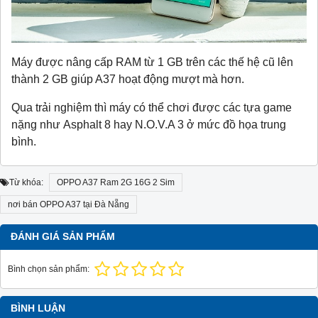
Máy được nâng cấp RAM từ 1 GB trên các thế hệ cũ lên
thành 2 GB giúp A37 hoạt động mượt mà hơn.
Qua trải nghiệm thì máy có thể chơi được các tựa game
nặng như Asphalt 8 hay N.O.V.A 3 ở mức đồ họa trung
bình.
Từ khóa:
OPPO A37 Ram 2G 16G 2 Sim
nơi bán OPPO A37 tại Đà Nẵng
ĐÁNH GIÁ SẢN PHẨM
Bình chọn sản phẩm:
BÌNH LUẬN