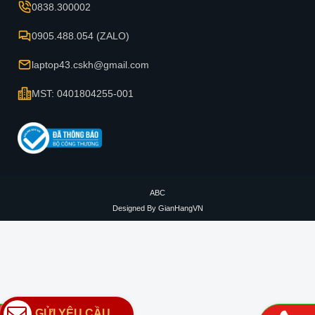
0838.300002
0905.488.054 (ZALO)
laptop43.cskh@gmail.com
MST: 0401804255-001
ABC
Designed By
GianHangVN
GỬI YÊU CẦU