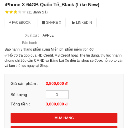
iPhone X 64GB Quốc Tế_Black (Like New)
(
11
đánh giá
)
FACEBOOK
SHARE X
LINKEDIN
Xuất xứ :
APPLE
Bảo hành :
Bảo hành 3 tháng phần cứng Miễn phí phần mềm trọn đời
✅ Hỗ trợ trả góp qua HD Credit, MB Credit hoặc Thẻ tín dụng, thủ tục nhanh
chóng chỉ 20p cần CMND và Bằng Lái Xe đến tại shop sẽ được hỗ trợ tư vấn
và làm thủ tục ngay tại Shop.
Giá sản phẩm :
3,800,000 đ
Số lượng :
Tổng tiền :
3,800,000
đ
MUA HÀNG