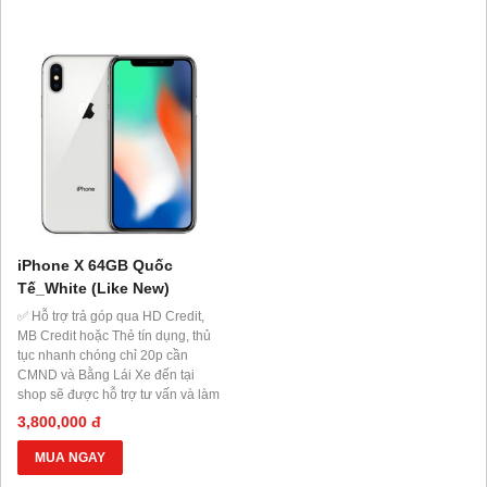
iPhone X 64GB Quốc
Tế_White (Like New)
✅ Hỗ trợ trả góp qua HD Credit,
MB Credit hoặc Thẻ tín dụng, thủ
tục nhanh chóng chỉ 20p cần
CMND và Bằng Lái Xe đến tại
shop sẽ được hỗ trợ tư vấn và làm
thủ tục ngay tại Shop.
3,800,000 đ
MUA NGAY