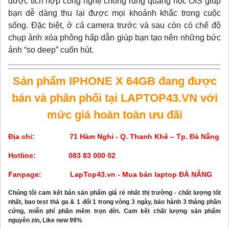
được tích hợp công nghệ chống rung quang học OIS giúp
bạn dễ dàng thu lại được mọi khoảnh khắc trong cuộc
sống. Đặc biệt, ở cả camera trước và sau còn có chế độ
chụp ảnh xóa phông hấp dẫn giúp bạn tạo nên những bức
ảnh “so deep” cuốn hút.
Sản phẩm IPHONE X 64GB đang được
bán và phân phối tại LAPTOP43.VN với
mức giá hoàn toàn ưu đãi
Địa chỉ: 71 Hàm Nghi - Q. Thanh Khê – Tp. Đà Nẵng
Hotline: 083 83 000 02
Fanpage:
LapTop43.vn - Mua bán laptop ĐÀ NẴNG
Chúng tôi cam kết bán sản phẩm giá rẻ nhất thị trường - chất lượng tốt
nhất, b
ao test thả ga & 1 đổi 1 trong vòng 3 ngày, b
ảo hành 3 tháng phần
cứng, miễn phí phần mềm trọn đời.
Cam kết chất lượng sản phẩm
nguyên zin, Like new 99%