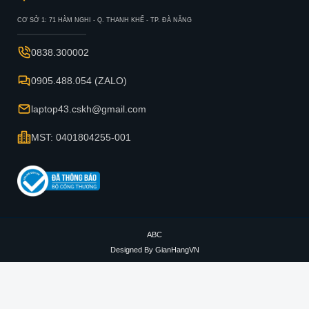
CƠ SỞ 1: 71 HÀM NGHI - Q. THANH KHẾ - TP. ĐÀ NẴNG
0838.300002
0905.488.054 (ZALO)
laptop43.cskh@gmail.com
MST: 0401804255-001
ABC
Designed By
GianHangVN