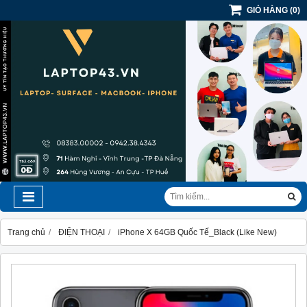
GIỎ HÀNG
(
0
)
Trang chủ
ĐIỆN THOẠI
iPhone X 64GB Quốc Tế_Black (Like New)