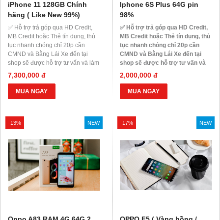
iPhone 11 128GB Chính
Iphone 6S Plus 64G pin
hãng ( Like New 99%)
98%
✅ Hỗ trợ trả góp qua HD Credit,
✅ Hỗ trợ trả góp qua HD Credit,
MB Credit hoặc Thẻ tín dụng, thủ
MB Credit hoặc Thẻ tín dụng, thủ
tục nhanh chóng chỉ 20p cần
tục nhanh chóng chỉ 20p cần
CMND và Bằng Lái Xe đến tại
CMND và Bằng Lái Xe đến tại
shop sẽ được hỗ trợ tư vấn và làm
shop sẽ được hỗ trợ tư vấn và
thủ tục ngay tại Shop.
làm thủ tục ngay tại Shop.
7,300,000 đ
2,000,000 đ
MUA NGAY
MUA NGAY
-13%
NEW
-17%
NEW
Oppo A83 RAM 4G 64G 2
OPPO F5 ( Vàng hồng /