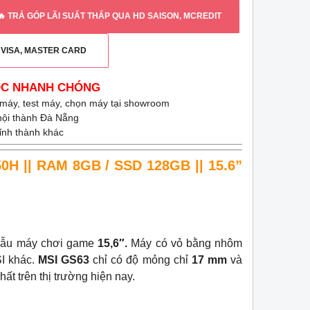
🔥 TRẢ GÓP LÃI SUẤT THẤP QUA HD SAISON, MCREDIT
G VISA, MASTER CARD
ỐC NHANH CHÓNG
 máy, test máy, chọn máy tại showroom
 nội thành Đà Nẵng
tỉnh thành khác
50H || RAM 8GB / SSD 128GB || 15.6”
 mẫu máy chơi game
15,6″.
Máy có vỏ bằng nhôm
SI khác.
MSI GS63
chỉ có độ mỏng chỉ
17 mm
và
t trên thị trường hiện nay.