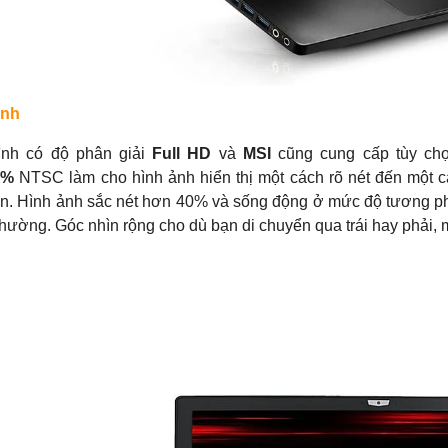
i suất 0% với thẻ tín dụng (Trả
Miễn phí vận chuyển nội thành Đà Nẵng
uất 1% HDsaison - chỉ cần
Trả góp lãi suất 0%với thẻ tín dụng (Trả
 hoặc hộ khẩu gốc)
góp lãi suất 1% HDsaison - chỉ cần
 khi nâng cấp Ram-SSD
CMND BLX hoặc hộ khẩu gốc )
trực tiếp đối với khách hàng ở
Giảm 20%khi nâng cấp Ram-SSD
 đ
8,200,000 đ
12,990,000 đ
 Săn 10.000 Voucher Giảm
Giảm giá trực tiếp đối với khách hàng ở
ình
000Đ
xa, HSSV . Săn 10.000 Voucher Giảm
AY
MUA NGAY
Giá 500.000đ
ình có độ phân giải
Full HD
và
MSI
cũng cung cấp tùy c
0%
NTSC làm cho hình ảnh hiển thị một cách rõ nét đến một cấ
n. Hình ảnh sắc nét hơn 40% và sống động ở mức độ tương ph
thường. Góc nhìn rộng cho dù bạn di chuyển qua trái hay phải, 