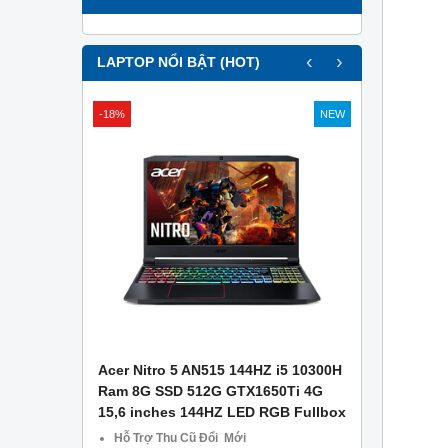
‹
›
LAPTOP NỔI BẬT (HOT)
-18%
NEW
APTOP .
Acer Nitro 5 AN515 144HZ i5 10300H
Asus Gami
g Công Ty
Ram 8G SSD 512G GTX1650Ti 4G
– Ram 8GB
15,6 inches 144HZ LED RGB Fullbox
1650 4GB –
CŨ TẠI Đà
Hỗ Trợ Thu Cũ Đổi Mới
Miễn phí 