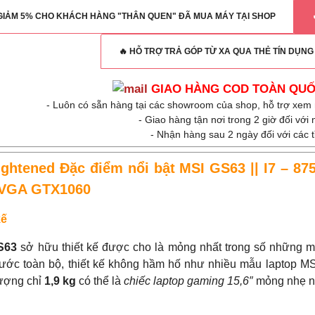
 GIẢM 5% CHO KHÁCH HÀNG "THÂN QUEN" ĐÃ MUA MÁY TẠI SHOP
🔥 HỖ TRỢ TRẢ GÓP TỪ XA QUA THẺ TÍN DỤN
GIAO HÀNG COD TOÀN QU
- Luôn có sẵn hàng tại các showroom của shop, hỗ trợ xem
-
Giao hàng tận nơi trong 2 giờ đối với
- Nhận hàng sau 2 ngày đối với các 
Đặc điểm nổi bật MSI GS63 || I7 – 87
VGA GTX1060
kế
S63
sở hữu thiết kế được cho là mỏng nhất trong số những
ước toàn bộ, thiết kế không hầm hố như nhiều mẫu laptop M
lượng chỉ
1,9 kg
có thể là
chiếc laptop gaming 15,6″
mỏng nhẹ nhấ