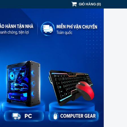
GIỎ HÀNG
(
0
)