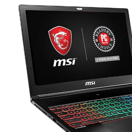
HOT
-36%
NE
ng TUF FX506 i5 10300H
Asus VivoBook X415EA-EB638T
 – SSD 512GB – GTX
Core i3 1115G4/ Ram 4GB/
 15.6'' FHD
SSD512GB/ Màn Hình 14 FHD/Win1
vận chuyển nội thành Đà Nẵng
Hỗ Trợ Thu Cũ Đổi Mới