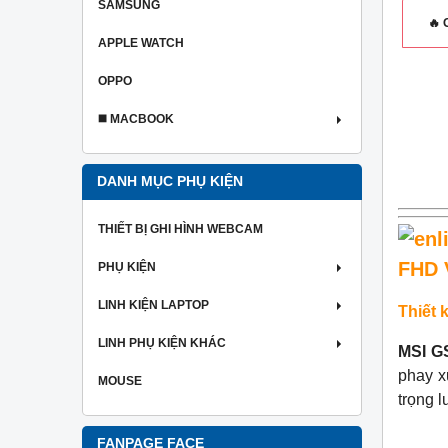
SAMSUNG
🔥
APPLE WATCH
OPPO
◼️ MACBOOK
DANH MỤC PHỤ KIỆN
THIẾT BỊ GHI HÌNH WEBCAM
FHD 
PHỤ KIỆN
LINH KIỆN LAPTOP
Thiết 
LINH PHỤ KIỆN KHÁC
MSI G
phay x
MOUSE
trọng 
FANPAGE FACE