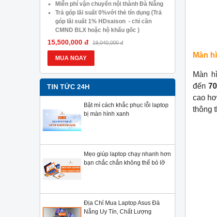
05.488.054
Miễn phí vận chuyển nội thành Đà Nẵng
Trả góp lã
Trả góp lãi suất 0%với thẻ tín dụng (Trả
góp lãi s
góp lãi suất 1% HDsaison - chỉ cần
CMND BLX
CMND BLX hoặc hộ khẩu gốc )
Giảm 20%
Giảm 20%khi nâng cấp Ram-SSD
Giảm giá 
15,500,000 đ
13,900,000
19,040,000 đ
Giảm giá trực tiếp đối với khách hàng ở
xa, HSSV.
Màn h
xa, HSSV . Săn 10.000 Voucher Giảm
Giá 500.
MUA NGAY
MUA NG
Giá 500.000đ
Màn h
đến
7
TIN TỨC 24H
cao hơ
Bật mí cách khắc phục lỗi laptop
thông 
bị màn hình xanh
Mẹo giúp laptop chạy nhanh hơn
bạn chắc chắn không thể bỏ lỡ
Địa Chỉ Mua Laptop Asus Đà
Nẵng Uy Tín, Chất Lượng