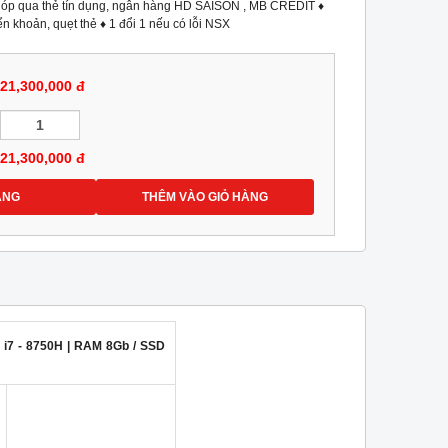
ả góp qua thẻ tín dụng, ngân hàng HD SAISON , MB CREDIT ♦
n khoản, quẹt thẻ ♦ 1 đổi 1 nếu có lỗi NSX
21,300,000 đ
21,300,000
đ
ÀNG
THÊM VÀO GIỎ HÀNG
 i7 - 8750H | RAM 8Gb / SSD