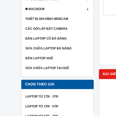
◼️ MACBOOK
THIẾT BỊ GHI HÌNH WEBCAM
CÁC GÓI LẮP ĐẶT CAMERA
BÁN LAPTOP CŨ ĐÀ NẴNG
SỬA CHỮA LAPTOP ĐÀ NẴNG
BÁN LAPTOP HUẾ
SỬA CHỮA LAPTOP TẠI HUẾ
ĐẶC ĐIỂ
CHỌN THEO GIÁ
LAPTOP TỪ 2TR - 3TR
LAPTOP TỪ 3TR - 5TR