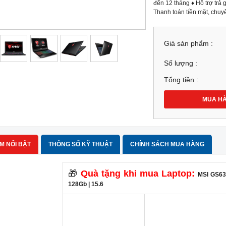
đến 12 tháng ♦ Hỗ trợ tr
Thanh toán tiền mặt, chuyể
Giá sản phẩm :
Số lượng :
Tổng tiền :
MUA H
M NỔI BẬT
THÔNG SỐ KỸ THUẬT
CHÍNH SÁCH MUA HÀNG
🎁
Quà tặng khi mua Laptop:
MSI GS63
128Gb | 15.6