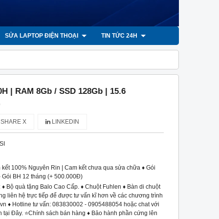
SỬA LAPTOP ĐIỆN THOẠI
TIN TỨC 24H
0H | RAM 8Gb / SSD 128Gb | 15.6
)
SHARE X
LINKEDIN
SI
 kết 100% Nguyên Rin | Cam kết chưa qua sửa chữa ♦ Gói
♦ Gói BH 12 tháng (+ 500.000Đ)
 ♦ Bộ quà tặng Balo Cao Cấp. ♦ Chuột Fuhlen ♦ Bàn di chuột
 liên hệ trực tiếp để được tư vấn kĩ hơn về các chương trình
vn ♦ Hotline tư vấn: 083830002 - 0905488054 hoặc chat với
vn tại Đây. ⭐Chính sách bán hàng ♦ Bảo hành phần cứng lên