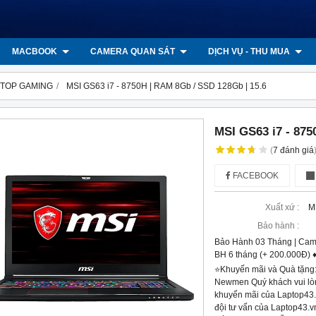
MACBOOK
CAMERA QUAN SÁT
DỊCH VỤ - THU MUA
TOP GAMING
MSI GS63 i7 - 8750H | RAM 8Gb / SSD 128Gb | 15.6
MSI GS63 i7 - 875
(
7
đánh giá
FACEBOOK
Xuất xứ :
M
Bảo hành :
Bảo Hành 03 Tháng | Cam
BH 6 tháng (+ 200.000Đ) 
⭐️Khuyến mãi và Quà tặng:
Newmen Quý khách vui lòng
khuyến mãi của Laptop43.
đội tư vấn của Laptop43.