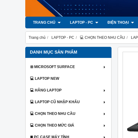
TRANG CHỦ
LAPTOP - PC
ĐIỆN THOẠI
Trang chủ
LAPTOP - PC
💻 CHỌN THEO NHU CẦU
LAP
DANH MỤC SẢN PHẨM
⊞ MICROSOFT SURFACE
💻 LAPTOP NEW
💻 HÃNG LAPTOP
💻 LAPTOP CŨ NHẬP KHẨU
💻 CHỌN THEO NHU CẦU
💻 CHỌN THEO MỨC GIÁ
◼️ PC CASE MÁY TÍNH