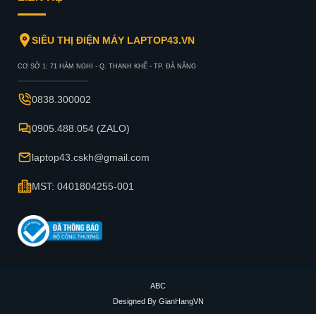
SIÊU THỊ ĐIỆN MÁY LAPTOP43.VN
CƠ SỞ 1: 71 HÀM NGHI - Q. THANH KHẾ - TP. ĐÀ NẴNG
0838.300002
0905.488.054 (ZALO)
laptop43.cskh@gmail.com
MST: 0401804255-001
ABC
Designed By
GianHangVN