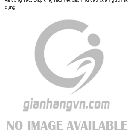
và cổng sạc. Đáp ứng hầu hết các nhu cầu của người sử
dụng.