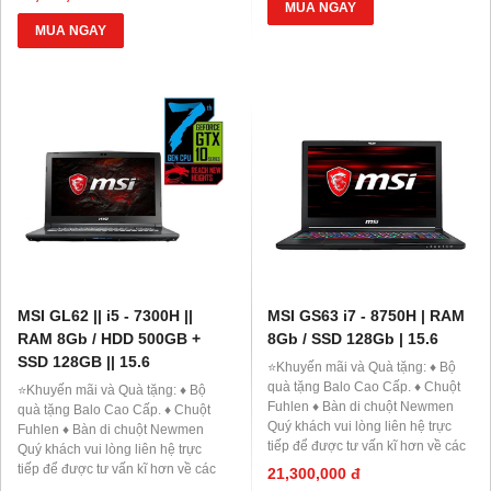
Giảm 20%khi nâng cấp Ram-
BLX hoặc hộ khẩu gốc )
MUA NGAY
SSD
Giảm 20%khi nâng cấp Ram-
MUA NGAY
Giảm giá trực tiếp đối với
SSD
khách hàng ở xa, HSSV . Săn
Giảm giá trực tiếp đối với
10.000 Voucher Giảm
khách hàng ở xa, HSSV . Săn
Giá 500.000đ
10.000 Voucher Giảm
Giá 500.000đ
MSI GL62 || i5 - 7300H ||
MSI GS63 i7 - 8750H | RAM
RAM 8Gb / HDD 500GB +
8Gb / SSD 128Gb | 15.6
SSD 128GB || 15.6
⭐️Khuyến mãi và Quà tặng: ♦ Bộ
quà tặng Balo Cao Cấp. ♦ Chuột
⭐️Khuyến mãi và Quà tặng: ♦ Bộ
Fuhlen ♦ Bàn di chuột Newmen
quà tặng Balo Cao Cấp. ♦ Chuột
Quý khách vui lòng liên hệ trực
Fuhlen ♦ Bàn di chuột Newmen
tiếp để được tư vấn kĩ hơn về các
Quý khách vui lòng liên hệ trực
chương trình khuyến mãi của
tiếp để được tư vấn kĩ hơn về các
21,300,000 đ
Laptop43.vn ♦ Hotline tư vấn:
chương trình khuyến mãi của