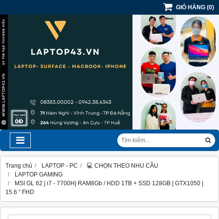
GIỎ HÀNG
(
0
)
Trang chủ
LAPTOP - PC
💻 CHỌN THEO NHU CẦU
LAPTOP GAMING
MSI GL 62 | i7 - 7700H| RAM8Gb / HDD 1TB + SSD 128GB | GTX1050 |
15.6 “ FHD