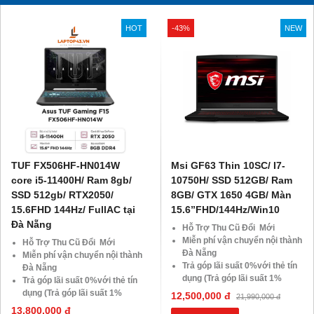
HOT
-43%
NEW
TUF FX506HF-HN014W
Msi GF63 Thin 10SC/ I7-
core i5-11400H/ Ram 8gb/
10750H/ SSD 512GB/ Ram
SSD 512gb/ RTX2050/
8GB/ GTX 1650 4GB/ Màn
15.6FHD 144Hz/ FullAC tại
15.6”FHD/144Hz/Win10
Đà Nẵng
Hỗ Trợ Thu Cũ Đổi Mới
Miễn phí vận chuyển nội thành
Hỗ Trợ Thu Cũ Đổi Mới
Đà Nẵng
Miễn phí vận chuyển nội thành
Trả góp lãi suất 0%với thẻ tín
Đà Nẵng
dụng (Trả góp lãi suất 1%
Trả góp lãi suất 0%với thẻ tín
HDsaison - chỉ cần CMND
dụng (Trả góp lãi suất 1%
12,500,000 đ
21,990,000 đ
BLX hoặc hộ khẩu gốc )
HDsaison - chỉ cần CMND
13,800,000 đ