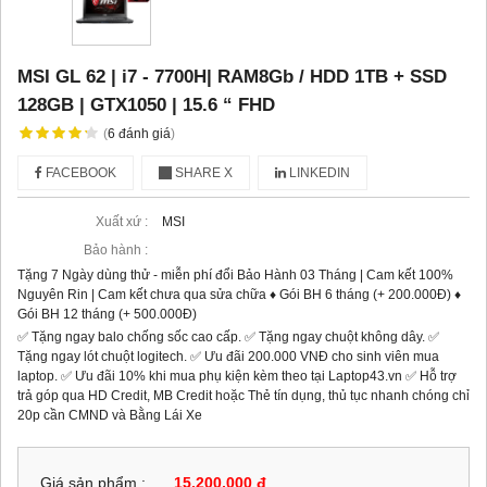
MSI GL 62 | i7 - 7700H| RAM8Gb / HDD 1TB + SSD
128GB | GTX1050 | 15.6 “ FHD
(
6
đánh giá
)
FACEBOOK
SHARE X
LINKEDIN
Xuất xứ :
MSI
Bảo hành :
Tặng 7 Ngày dùng thử - miễn phí đổi Bảo Hành 03 Tháng | Cam kết 100%
Nguyên Rin | Cam kết chưa qua sửa chữa ♦ Gói BH 6 tháng (+ 200.000Đ) ♦
Gói BH 12 tháng (+ 500.000Đ)
✅ Tặng ngay balo chống sốc cao cấp. ✅ Tặng ngay chuột không dây. ✅
Tặng ngay lót chuột logitech. ✅ Ưu đãi 200.000 VNĐ cho sinh viên mua
laptop. ✅ Ưu đãi 10% khi mua phụ kiện kèm theo tại Laptop43.vn ✅ Hỗ trợ
trả góp qua HD Credit, MB Credit hoặc Thẻ tín dụng, thủ tục nhanh chóng chỉ
20p cần CMND và Bằng Lái Xe
Giá sản phẩm :
15,200,000 đ