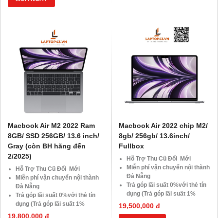
Giảm giá trực tiếp đối với
SSD
khách hàng ở xa, HSSV . Săn
Giảm giá trực tiếp đối với
10.000 Voucher Giảm
khách hàng ở xa, HSSV . Săn
Giá 500.000đ
10.000 Voucher Giảm
Giá 500.000đ
Macbook Air M2 2022 Ram
Macbook Air 2022 chip M2/
8GB/ SSD 256GB/ 13.6 inch/
8gb/ 256gb/ 13.6inch/
Gray (còn BH hãng đến
Fullbox
2/2025)
Hỗ Trợ Thu Cũ Đổi Mới
Miễn phí vận chuyển nội thành
Hỗ Trợ Thu Cũ Đổi Mới
Đà Nẵng
Miễn phí vận chuyển nội thành
Trả góp lãi suất 0%với thẻ tín
Đà Nẵng
dụng (Trả góp lãi suất 1%
Trả góp lãi suất 0%với thẻ tín
HDsaison - chỉ cần CMND
dụng (Trả góp lãi suất 1%
19,500,000 đ
BLX hoặc hộ khẩu gốc )
HDsaison - chỉ cần CMND
19,800,000 đ