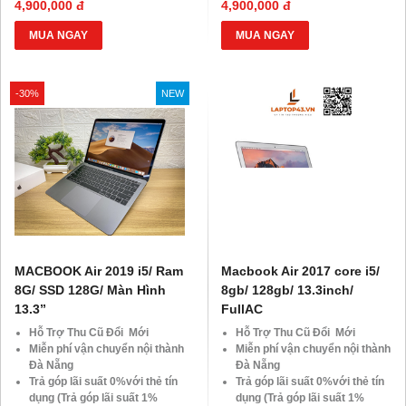
4,900,000 đ
4,900,000 đ
BLX hoặc hộ khẩu gốc )
BLX hoặc hộ khẩu gốc )
Giảm 20%khi nâng cấp Ram-
Giảm 20%khi nâng cấp Ram-
MUA NGAY
MUA NGAY
SSD
SSD
Giảm giá trực tiếp đối với
Giảm giá trực tiếp đối với
khách hàng ở xa, HSSV . Săn
khách hàng ở xa, HSSV . Săn
-30%
NEW
10.000 Voucher Giảm
10.000 Voucher Giảm
Giá 500.000đ
Giá 500.000đ
MACBOOK Air 2019 i5/ Ram
Macbook Air 2017 core i5/
8G/ SSD 128G/ Màn Hình
8gb/ 128gb/ 13.3inch/
13.3”
FullAC
Hỗ Trợ Thu Cũ Đổi Mới
Hỗ Trợ Thu Cũ Đổi Mới
Miễn phí vận chuyển nội thành
Miễn phí vận chuyển nội thành
Đà Nẵng
Đà Nẵng
Trả góp lãi suất 0%với thẻ tín
Trả góp lãi suất 0%với thẻ tín
dụng (Trả góp lãi suất 1%
dụng (Trả góp lãi suất 1%