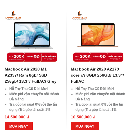
Giảm giá trực tiếp đối với
Giảm giá trực tiếp đối với
khách hàng ở xa, HSSV . Săn
khách hàng ở xa, HSSV . Săn
10.000 Voucher Giảm
10.000 Voucher Giảm
Giá 500.000đ
Giá 500.000đ
Macbook Air 2020 M1
Macbook Air 2020 A2179
A2337/ Ram 8gb/ SSD
core i7/ 8GB/ 256GB/ 13.3”/
256gb/ 13.3”/ FullAC/ Grey
FullAC
Hỗ Trợ Thu Cũ Đổi Mới
Hỗ Trợ Thu Cũ Đổi Mới
Miễn phí vận chuyển nội thành
Miễn phí vận chuyển nội thành
Đà Nẵng
Đà Nẵng
Trả góp lãi suất 0%với thẻ tín
Trả góp lãi suất 0%với thẻ tín
dụng (Trả góp lãi suất 1%
dụng (Trả góp lãi suất 1%
HDsaison - chỉ cần CMND
HDsaison - chỉ cần CMND
14,500,000 đ
10,500,000 đ
BLX hoặc hộ khẩu gốc )
BLX hoặc hộ khẩu gốc )
Giảm 20%khi nâng cấp Ram-
Giảm 20%khi nâng cấp Ram-
MUA NGAY
MUA NGAY