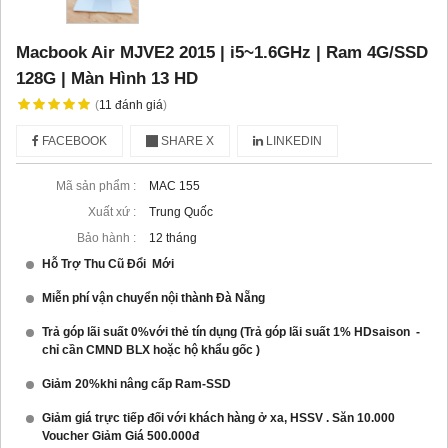
Macbook Air MJVE2 2015 | i5~1.6GHz | Ram 4G/SSD
128G | Màn Hình 13 HD
(
11
đánh giá
)
FACEBOOK
SHARE X
LINKEDIN
Mã sản phẩm :
MAC 155
Xuất xứ :
Trung Quốc
Bảo hành :
12 tháng
Hỗ Trợ Thu Cũ Đổi Mới
Miễn phí vận chuyển nội thành Đà Nẵng
Trả góp lãi suất 0%với thẻ tín dụng (Trả góp lãi suất 1% HDsaison -
chỉ cần CMND BLX hoặc hộ khẩu gốc )
Giảm 20%khi nâng cấp Ram-SSD
Giảm giá trực tiếp đối với khách hàng ở xa, HSSV . Săn 10.000
Voucher Giảm Giá 500.000đ