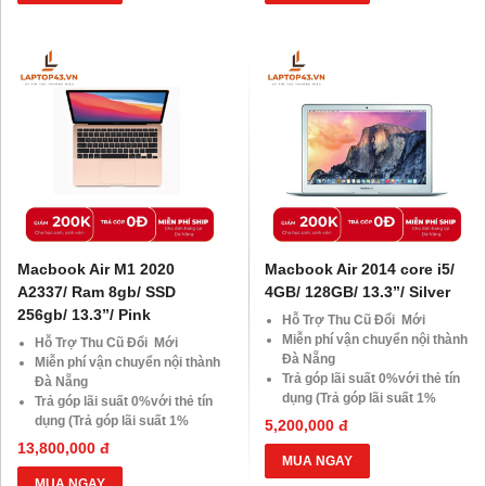
SSD
SSD
Giảm giá trực tiếp đối với
Giảm giá trực tiếp đối với
khách hàng ở xa, HSSV . Săn
khách hàng ở xa, HSSV . Săn
10.000 Voucher Giảm
10.000 Voucher Giảm
Giá 500.000đ
Giá 500.000đ
Macbook Air M1 2020
Macbook Air 2014 core i5/
A2337/ Ram 8gb/ SSD
4GB/ 128GB/ 13.3”/ Silver
256gb/ 13.3”/ Pink
Hỗ Trợ Thu Cũ Đổi Mới
Miễn phí vận chuyển nội thành
Hỗ Trợ Thu Cũ Đổi Mới
Đà Nẵng
Miễn phí vận chuyển nội thành
Trả góp lãi suất 0%với thẻ tín
Đà Nẵng
dụng (Trả góp lãi suất 1%
Trả góp lãi suất 0%với thẻ tín
HDsaison - chỉ cần CMND
dụng (Trả góp lãi suất 1%
5,200,000 đ
BLX hoặc hộ khẩu gốc )
HDsaison - chỉ cần CMND
13,800,000 đ
Giảm 20%khi nâng cấp Ram-
BLX hoặc hộ khẩu gốc )
MUA NGAY
SSD
Giảm 20%khi nâng cấp Ram-
MUA NGAY