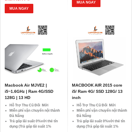
Giảm 20%khi nâng cấp Ram-
BLX hoặc hộ khẩu gốc )
MUA NGAY
SSD
Giảm 20%khi nâng cấp Ram-
MUA NGAY
Giảm giá trực tiếp đối với
SSD
khách hàng ở xa, HSSV . Săn
Giảm giá trực tiếp đối với
10.000 Voucher Giảm
khách hàng ở xa, HSSV . Săn
Giá 500.000đ
10.000 Voucher Giảm
Giá 500.000đ
Macbook Air MJVE2 |
MACBOOK AIR 2015 core
i5~1.6GHz | Ram 4G/SSD
i5/ Ram 4G/ SSD 128G/ 13
128G | 13 HD
inch
Hỗ Trợ Thu Cũ Đổi Mới
Hỗ Trợ Thu Cũ Đổi Mới
Miễn phí vận chuyển nội thành
Miễn phí vận chuyển nội thành
Đà Nẵng
Đà Nẵng
Trả góp lãi suất 0%với thẻ tín
Trả góp lãi suất 0%với thẻ tín
dụng (Trả góp lãi suất 1%
dụng (Trả góp lãi suất 1%
HDsaison - chỉ cần CMND
HDsaison - chỉ cần CMND