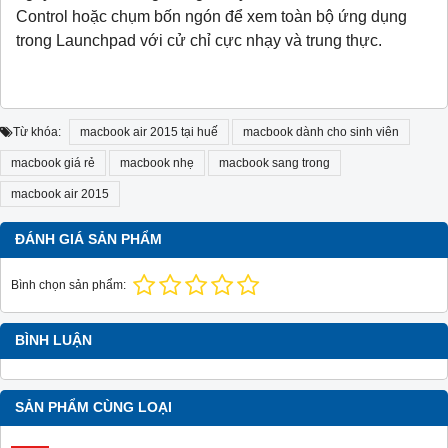
Control hoặc chụm bốn ngón để xem toàn bộ ứng dụng
trong Launchpad với cử chỉ cực nhạy và trung thực.
Từ khóa:
macbook air 2015 tại huế
macbook dành cho sinh viên
macbook giá rẻ
macbook nhẹ
macbook sang trong
macbook air 2015
ĐÁNH GIÁ SẢN PHẨM
Bình chọn sản phẩm:
BÌNH LUẬN
SẢN PHẨM CÙNG LOẠI