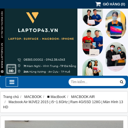
GIỎ HÀNG
(
0
)
Trang chủ
MACBOOK
◼️ MacBooK
MACBOOK AIR
Macbook Air MJVE2 2015 | i5~1.6GHz | Ram 4G/SSD 128G | Màn Hình 13
HD