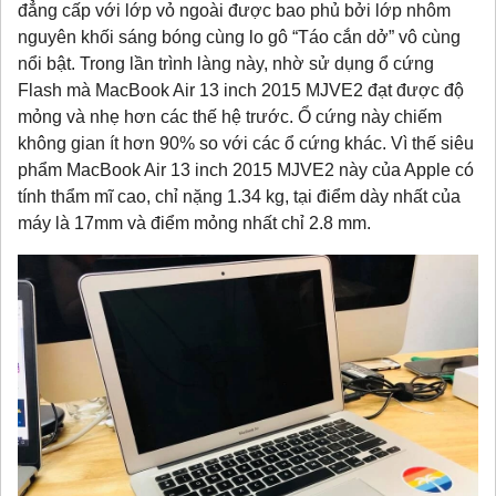
đẳng cấp với lớp vỏ ngoài được bao phủ bởi lớp nhôm
nguyên khối sáng bóng cùng lo gô “Táo cắn dở” vô cùng
nổi bật. Trong lần trình làng này, nhờ sử dụng ổ cứng
Flash mà MacBook Air 13 inch 2015 MJVE2 đạt được độ
mỏng và nhẹ hơn các thế hệ trước. Ổ cứng này chiếm
không gian ít hơn 90% so với các ổ cứng khác. Vì thế siêu
phẩm MacBook Air 13 inch 2015 MJVE2 này của Apple có
tính thẩm mĩ cao, chỉ nặng 1.34 kg, tại điểm dày nhất của
máy là 17mm và điểm mỏng nhất chỉ 2.8 mm.