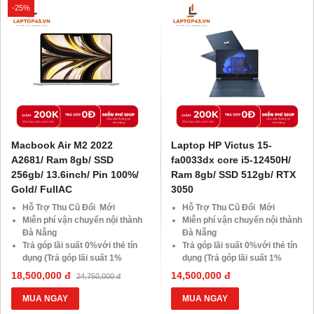
-25%
Macbook Air M2 2022
Laptop HP Victus 15-
A2681/ Ram 8gb/ SSD
fa0033dx core i5-12450H/
256gb/ 13.6inch/ Pin 100%/
Ram 8gb/ SSD 512gb/ RTX
Gold/ FullAC
3050
Hỗ Trợ Thu Cũ Đổi Mới
Hỗ Trợ Thu Cũ Đổi Mới
Miễn phí vận chuyển nội thành
Miễn phí vận chuyển nội thành
Đà Nẵng
Đà Nẵng
Trả góp lãi suất 0%với thẻ tín
Trả góp lãi suất 0%với thẻ tín
dụng (Trả góp lãi suất 1%
dụng (Trả góp lãi suất 1%
HDsaison - chỉ cần CMND
HDsaison - chỉ cần CMND
18,500,000 đ
14,500,000 đ
24,750,000 đ
BLX hoặc hộ khẩu gốc )
BLX hoặc hộ khẩu gốc )
Giảm 20%khi nâng cấp Ram-
Giảm 20%khi nâng cấp Ram-
MUA NGAY
MUA NGAY
SSD
SSD