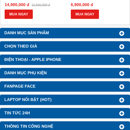
HDsaison - chỉ cần CMND
HDsaison - chỉ cần CMND
14,900,000 đ
6,900,000 đ
21,500,000 đ
BLX hoặc hộ khẩu gốc )
BLX hoặc hộ khẩu gốc )
Giảm 20%khi nâng cấp Ram-
Giảm 20%khi nâng cấp Ram-
MUA NGAY
MUA NGAY
SSD
SSD
Giảm giá trực tiếp đối với
Giảm giá trực tiếp đối với
khách hàng ở xa, HSSV . Săn
khách hàng ở xa, HSSV . Săn
DANH MỤC SẢN PHẨM
10.000 Voucher Giảm
10.000 Voucher Giảm
Giá 500.000đ
Giá 500.000đ
CHỌN THEO GIÁ
ĐIỆN THOẠI - APPLE IPHONE
DANH MỤC PHỤ KIỆN
FANPAGE FACE
LAPTOP NỔI BẬT (HOT)
TIN TỨC 24H
THÔNG TIN CÔNG NGHỆ