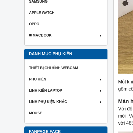
SAMSUNG
APPLE WATCH
OPPO
◼️ MACBOOK
DANH MỤC PHỤ KIỆN
THIẾT BỊ GHI HÌNH WEBCAM
PHỤ KIỆN
Một kh
gồm cô
LINH KIỆN LAPTOP
Màn h
LINH PHỤ KIỆN KHÁC
Với độ 
MOUSE
mới. Vă
với 48
FANPAGE FACE