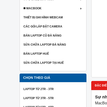
◼️ MACBOOK
THIẾT BỊ GHI HÌNH WEBCAM
CÁC GÓI LẮP ĐẶT CAMERA
BÁN LAPTOP CŨ ĐÀ NẴNG
SỬA CHỮA LAPTOP ĐÀ NẴNG
BÁN LAPTOP HUẾ
SỬA CHỮA LAPTOP TẠI HUẾ
CHỌN THEO GIÁ
ĐẶC ĐIỂ
LAPTOP TỪ 2TR - 3TR
Sự nh
LAPTOP TỪ 3TR - 5TR
MacBoo