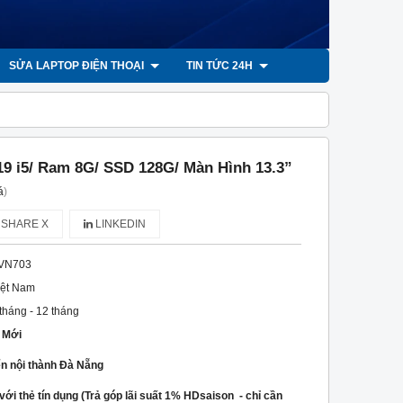
SỬA LAPTOP ĐIỆN THOẠI
TIN TỨC 24H
 i5/ Ram 8G/ SSD 128G/ Màn Hình 13.3”
á
)
SHARE X
LINKEDIN
VN703
iệt Nam
 tháng - 12 tháng
i Mới
ển nội thành Đà Nẵng
với thẻ tín dụng (Trả góp lãi suất 1% HDsaison - chỉ cần