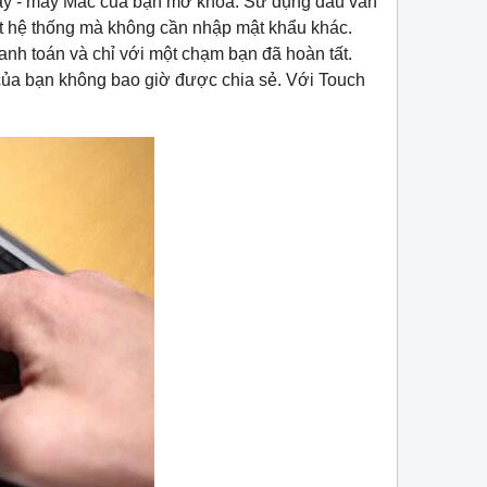
vậy - máy Mac của bạn mở khóa. Sử dụng dấu vân
 đặt hệ thống mà không cần nhập mật khẩu khác.
anh toán và chỉ với một chạm bạn đã hoàn tất.
 của bạn không bao giờ được chia sẻ. Với Touch