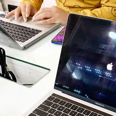
HOT
-36%
NE
ng TUF FX506 i5 10300H
Asus VivoBook X415EA-EB638T
 – SSD 512GB – GTX
Core i3 1115G4/ Ram 4GB/
 15.6'' FHD
SSD512GB/ Màn Hình 14 FHD/Win1
vận chuyển nội thành Đà Nẵng
Hỗ Trợ Thu Cũ Đổi Mới