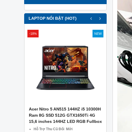
‹
›
LAPTOP NỔI BẬT (HOT)
-18%
NEW
APTOP .
Acer Nitro 5 AN515 144HZ i5 10300H
Asus Gami
g Công Ty
Ram 8G SSD 512G GTX1650Ti 4G
– Ram 8GB
15,6 inches 144HZ LED RGB Fullbox
1650 4GB –
CŨ TẠI Đà
Hỗ Trợ Thu Cũ Đổi Mới
Miễn phí 