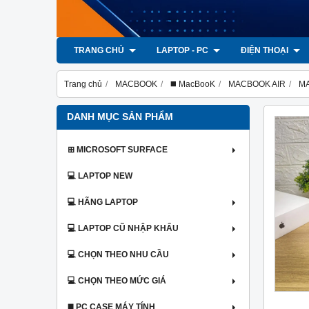
TRANG CHỦ
LAPTOP - PC
ĐIỆN THOẠI
Trang chủ
MACBOOK
◼️ MacBooK
MACBOOK AIR
MA
DANH MỤC SẢN PHẨM
⊞ MICROSOFT SURFACE
💻 LAPTOP NEW
💻 HÃNG LAPTOP
💻 LAPTOP CŨ NHẬP KHẨU
💻 CHỌN THEO NHU CẦU
💻 CHỌN THEO MỨC GIÁ
◼️ PC CASE MÁY TÍNH