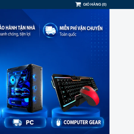
GIỎ HÀNG
(
0
)