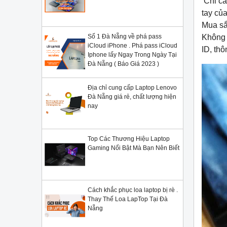
Chỉ cầ
tay củ
Mua sắ
Không 
Số 1 Đà Nẵng về phá pass
iCloud iPhone . Phá pass iCloud
ID, thô
Iphone lấy Ngay Trong Ngày Tại
Đà Nẵng ( Báo Giá 2023 )
Địa chỉ cung cấp Laptop Lenovo
Đà Nẵng giá rẻ, chất lượng hiện
nay
Top Các Thương Hiệu Laptop
Gaming Nổi Bật Mà Bạn Nên Biết
Cách khắc phục loa laptop bị rè .
Thay Thế Loa LapTop Tại Đà
Nẵng