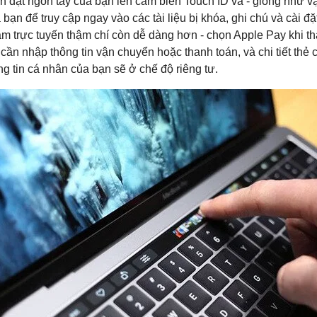
n đặt ngón tay của bạn lên cảm biến Touch ID và - giống như 
a bạn để truy cập ngay vào các tài liệu bị khóa, ghi chú và cài
m trực tuyến thậm chí còn dễ dàng hơn - chọn Apple Pay khi th
cần nhập thông tin vận chuyển hoặc thanh toán, và chi tiết thẻ
ng tin cá nhân của bạn sẽ ở chế độ riêng tư.