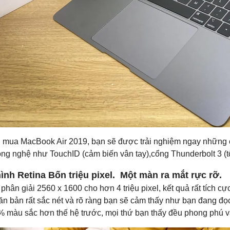
i mua MacBook Air 2019, bạn sẽ được trải nghiệm ngay những cô
ng nghệ như TouchID (cảm biến vân tay),cổng Thunderbolt 3 (tố
ình Retina Bốn triệu pixel. Một màn ra mắt rực rỡ.
phân giải 2560 x 1600 cho hơn 4 triệu pixel, kết quả rất tích cự
n bản rất sắc nét và rõ ràng bạn sẽ cảm thấy như bạn đang đọc t
% màu sắc hơn thế hệ trước, mọi thứ bạn thấy đều phong phú v