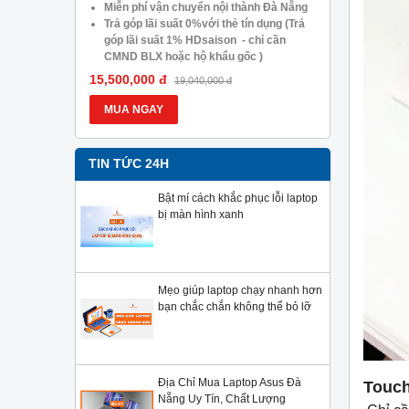
05.488.054
Miễn phí vận chuyển nội thành Đà Nẵng
Trả góp lã
Trả góp lãi suất 0%với thẻ tín dụng (Trả
góp lãi s
góp lãi suất 1% HDsaison - chỉ cần
CMND BLX
CMND BLX hoặc hộ khẩu gốc )
Giảm 20%
Giảm 20%khi nâng cấp Ram-SSD
Giảm giá 
15,500,000 đ
13,900,000
19,040,000 đ
Giảm giá trực tiếp đối với khách hàng ở
xa, HSSV.
xa, HSSV . Săn 10.000 Voucher Giảm
Giá 500.
MUA NGAY
MUA NG
Giá 500.000đ
TIN TỨC 24H
Bật mí cách khắc phục lỗi laptop
bị màn hình xanh
Mẹo giúp laptop chạy nhanh hơn
bạn chắc chắn không thể bỏ lỡ
Địa Chỉ Mua Laptop Asus Đà
Touch
Nẵng Uy Tín, Chất Lượng