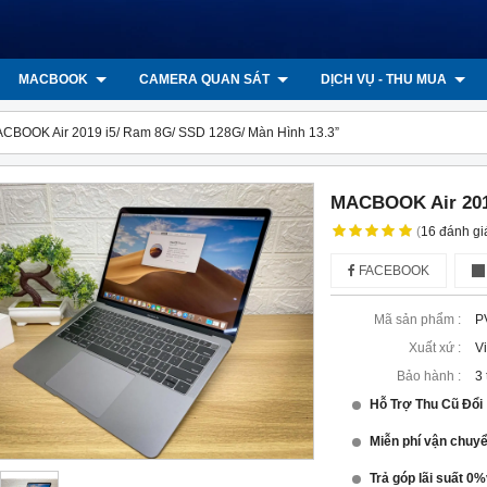
MACBOOK
CAMERA QUAN SÁT
DỊCH VỤ - THU MUA
CBOOK Air 2019 i5/ Ram 8G/ SSD 128G/ Màn Hình 13.3”
MACBOOK Air 2019
(
16
đánh gi
FACEBOOK
Mã sản phẩm :
P
Xuất xứ :
V
Bảo hành :
3
Hỗ Trợ Thu Cũ Đổ
Miễn phí vận chuy
Trả góp lãi suất 0%