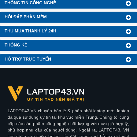
THÔNG TIN CÔNG NGHỆ
HỎI ĐÁP PHẦN MỀM
THU MUA THANH LÝ 24H
THỐNG KÊ
HỔ TRỢ TRỰC TUYẾN
LAPTOP43.VN chuyên bán lẻ & phân phối laptop mới, laptop
đã qua sử dụng uy tín tại khu vực miền Trung. Chúng tôi cung
cấp các sản phẩm công nghệ chất lượng với mức giá hợp lý,
phù hợp nhu cầu của người dùng. Ngoài ra, LAPTOP43. VN
còn nhận sửa chữa laptop, lấp đặt camera và hỗ trợ kỹ thuật