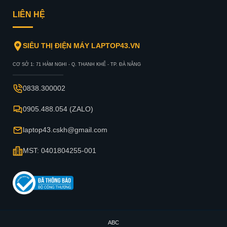
LIÊN HỆ
SIÊU THỊ ĐIỆN MÁY LAPTOP43.VN
CƠ SỞ 1: 71 HÀM NGHI - Q. THANH KHẾ - TP. ĐÀ NẴNG
0838.300002
0905.488.054 (ZALO)
laptop43.cskh@gmail.com
MST: 0401804255-001
ABC