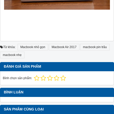
Từ khóa:
Macbook nhỏ gọn
Macbook Air 2017
macbook pin trâu
macbook nhẹ
ĐÁNH GIÁ SẢN PHẨM
Bình chọn sản phẩm:
BÌNH LUẬN
SẢN PHẨM CÙNG LOẠI