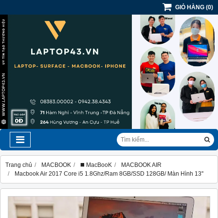
GIỎ HÀNG
(
0
)
Trang chủ
MACBOOK
◼️ MacBooK
MACBOOK AIR
Macbook Air 2017 Core i5 1.8Ghz/Ram 8GB/SSD 128GB/ Màn Hình 13''