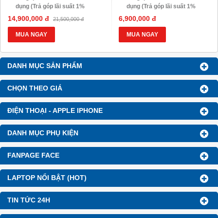
dụng (Trả góp lãi suất 1%
dụng (Trả góp lãi suất 1%
HDsaison - chỉ cần CMND
HDsaison - chỉ cần CMND
14,900,000 đ
6,900,000 đ
21,500,000 đ
BLX hoặc hộ khẩu gốc )
BLX hoặc hộ khẩu gốc )
Giảm 20%khi nâng cấp Ram-
Giảm 20%khi nâng cấp Ram-
MUA NGAY
MUA NGAY
SSD
SSD
Giảm giá trực tiếp đối với
Giảm giá trực tiếp đối với
khách hàng ở xa, HSSV . Săn
khách hàng ở xa, HSSV . Săn
DANH MỤC SẢN PHẨM
10.000 Voucher Giảm
10.000 Voucher Giảm
Giá 500.000đ
Giá 500.000đ
CHỌN THEO GIÁ
ĐIỆN THOẠI - APPLE IPHONE
DANH MỤC PHỤ KIỆN
FANPAGE FACE
LAPTOP NỔI BẬT (HOT)
TIN TỨC 24H