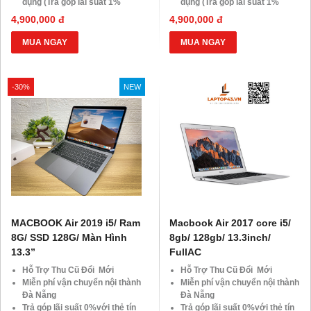
dụng (Trả góp lãi suất 1%
dụng (Trả góp lãi suất 1%
HDsaison - chỉ cần CMND
HDsaison - chỉ cần CMND
4,900,000 đ
4,900,000 đ
BLX hoặc hộ khẩu gốc )
BLX hoặc hộ khẩu gốc )
Giảm 20%khi nâng cấp Ram-
Giảm 20%khi nâng cấp Ram-
MUA NGAY
MUA NGAY
SSD
SSD
Giảm giá trực tiếp đối với
Giảm giá trực tiếp đối với
khách hàng ở xa, HSSV . Săn
khách hàng ở xa, HSSV . Săn
-30%
NEW
10.000 Voucher Giảm
10.000 Voucher Giảm
Giá 500.000đ
Giá 500.000đ
MACBOOK Air 2019 i5/ Ram
Macbook Air 2017 core i5/
8G/ SSD 128G/ Màn Hình
8gb/ 128gb/ 13.3inch/
13.3”
FullAC
Hỗ Trợ Thu Cũ Đổi Mới
Hỗ Trợ Thu Cũ Đổi Mới
Miễn phí vận chuyển nội thành
Miễn phí vận chuyển nội thành
Đà Nẵng
Đà Nẵng
Trả góp lãi suất 0%với thẻ tín
Trả góp lãi suất 0%với thẻ tín