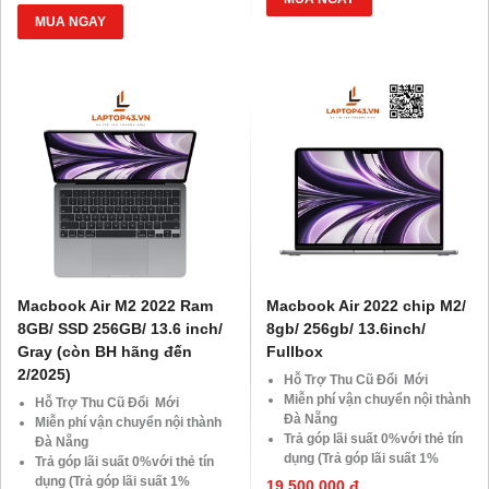
SSD
Giảm 20%khi nâng cấp Ram-
MUA NGAY
Giảm giá trực tiếp đối với
SSD
khách hàng ở xa, HSSV . Săn
Giảm giá trực tiếp đối với
10.000 Voucher Giảm
khách hàng ở xa, HSSV . Săn
Giá 500.000đ
10.000 Voucher Giảm
Giá 500.000đ
Macbook Air M2 2022 Ram
Macbook Air 2022 chip M2/
8GB/ SSD 256GB/ 13.6 inch/
8gb/ 256gb/ 13.6inch/
Gray (còn BH hãng đến
Fullbox
2/2025)
Hỗ Trợ Thu Cũ Đổi Mới
Miễn phí vận chuyển nội thành
Hỗ Trợ Thu Cũ Đổi Mới
Đà Nẵng
Miễn phí vận chuyển nội thành
Trả góp lãi suất 0%với thẻ tín
Đà Nẵng
dụng (Trả góp lãi suất 1%
Trả góp lãi suất 0%với thẻ tín
HDsaison - chỉ cần CMND
dụng (Trả góp lãi suất 1%
19,500,000 đ