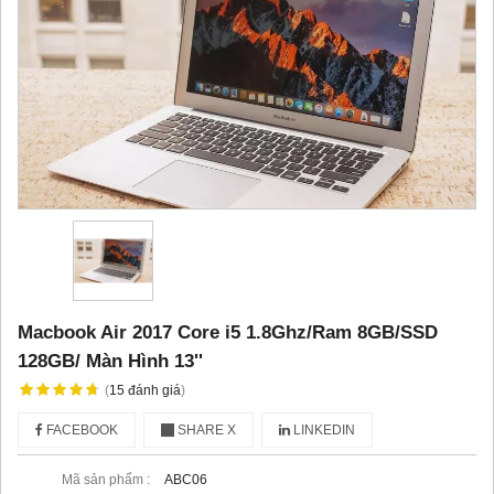
Macbook Air 2017 Core i5 1.8Ghz/Ram 8GB/SSD
128GB/ Màn Hình 13''
(
15
đánh giá
)
FACEBOOK
SHARE X
LINKEDIN
Mã sản phẩm :
ABC06