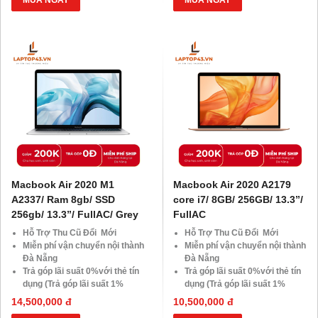
MUA NGAY
MUA NGAY
SSD
SSD
Giảm giá trực tiếp đối với
Giảm giá trực tiếp đối với
khách hàng ở xa, HSSV . Săn
khách hàng ở xa, HSSV . Săn
10.000 Voucher Giảm
10.000 Voucher Giảm
Giá 500.000đ
Giá 500.000đ
Macbook Air 2020 M1
Macbook Air 2020 A2179
A2337/ Ram 8gb/ SSD
core i7/ 8GB/ 256GB/ 13.3”/
256gb/ 13.3”/ FullAC/ Grey
FullAC
Hỗ Trợ Thu Cũ Đổi Mới
Hỗ Trợ Thu Cũ Đổi Mới
Miễn phí vận chuyển nội thành
Miễn phí vận chuyển nội thành
Đà Nẵng
Đà Nẵng
Trả góp lãi suất 0%với thẻ tín
Trả góp lãi suất 0%với thẻ tín
dụng (Trả góp lãi suất 1%
dụng (Trả góp lãi suất 1%
HDsaison - chỉ cần CMND
HDsaison - chỉ cần CMND
14,500,000 đ
10,500,000 đ
BLX hoặc hộ khẩu gốc )
BLX hoặc hộ khẩu gốc )