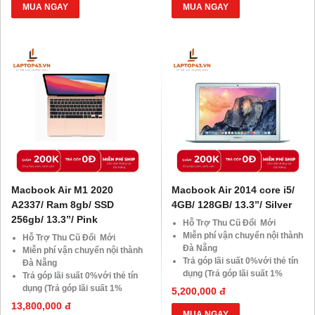
Giảm 20%khi nâng cấp Ram-
Giảm 20%khi nâng cấp Ram-
MUA NGAY
MUA NGAY
SSD
SSD
Giảm giá trực tiếp đối với
Giảm giá trực tiếp đối với
khách hàng ở xa, HSSV . Săn
khách hàng ở xa, HSSV . Săn
10.000 Voucher Giảm
10.000 Voucher Giảm
Giá 500.000đ
Giá 500.000đ
Macbook Air M1 2020
Macbook Air 2014 core i5/
A2337/ Ram 8gb/ SSD
4GB/ 128GB/ 13.3”/ Silver
256gb/ 13.3”/ Pink
Hỗ Trợ Thu Cũ Đổi Mới
Miễn phí vận chuyển nội thành
Hỗ Trợ Thu Cũ Đổi Mới
Đà Nẵng
Miễn phí vận chuyển nội thành
Trả góp lãi suất 0%với thẻ tín
Đà Nẵng
dụng (Trả góp lãi suất 1%
Trả góp lãi suất 0%với thẻ tín
HDsaison - chỉ cần CMND
dụng (Trả góp lãi suất 1%
5,200,000 đ
BLX hoặc hộ khẩu gốc )
HDsaison - chỉ cần CMND
13,800,000 đ
Giảm 20%khi nâng cấp Ram-
BLX hoặc hộ khẩu gốc )
MUA NGAY