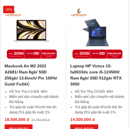
-25%
Macbook Air M2 2022
Laptop HP Victus 15-
A2681/ Ram 8gb/ SSD
fa0033dx core i5-12450H/
256gb/ 13.6inch/ Pin 100%/
Ram 8gb/ SSD 512gb/ RTX
Gold/ FullAC
3050
Hỗ Trợ Thu Cũ Đổi Mới
Hỗ Trợ Thu Cũ Đổi Mới
Miễn phí vận chuyển nội thành
Miễn phí vận chuyển nội thành
Đà Nẵng
Đà Nẵng
Trả góp lãi suất 0%với thẻ tín
Trả góp lãi suất 0%với thẻ tín
dụng (Trả góp lãi suất 1%
dụng (Trả góp lãi suất 1%
HDsaison - chỉ cần CMND
HDsaison - chỉ cần CMND
18,500,000 đ
14,500,000 đ
24,750,000 đ
BLX hoặc hộ khẩu gốc )
BLX hoặc hộ khẩu gốc )
Giảm 20%khi nâng cấp Ram-
Giảm 20%khi nâng cấp Ram-