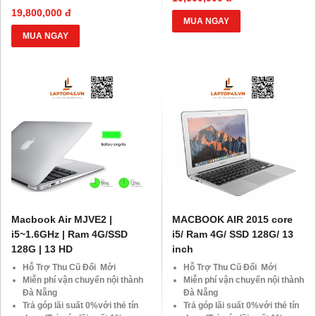
BLX hoặc hộ khẩu gốc )
HDsaison - chỉ cần CMND
19,800,000 đ
Giảm 20%khi nâng cấp Ram-
BLX hoặc hộ khẩu gốc )
MUA NGAY
SSD
Giảm 20%khi nâng cấp Ram-
MUA NGAY
Giảm giá trực tiếp đối với
SSD
khách hàng ở xa, HSSV . Săn
Giảm giá trực tiếp đối với
10.000 Voucher Giảm
khách hàng ở xa, HSSV . Săn
Giá 500.000đ
10.000 Voucher Giảm
Giá 500.000đ
Macbook Air MJVE2 |
MACBOOK AIR 2015 core
i5~1.6GHz | Ram 4G/SSD
i5/ Ram 4G/ SSD 128G/ 13
128G | 13 HD
inch
Hỗ Trợ Thu Cũ Đổi Mới
Hỗ Trợ Thu Cũ Đổi Mới
Miễn phí vận chuyển nội thành
Miễn phí vận chuyển nội thành
Đà Nẵng
Đà Nẵng
Trả góp lãi suất 0%với thẻ tín
Trả góp lãi suất 0%với thẻ tín