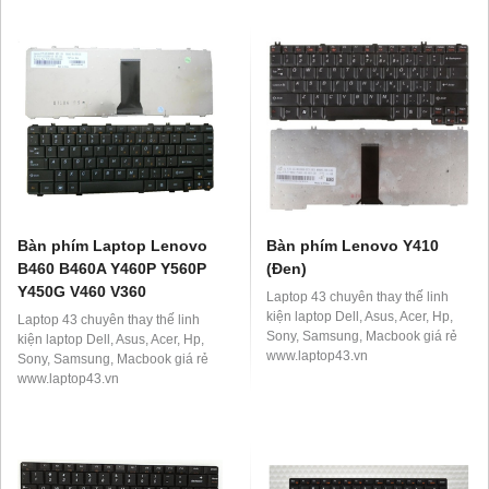
Bàn phím Laptop Lenovo
Bàn phím Lenovo Y410
B460 B460A Y460P Y560P
(Đen)
Y450G V460 V360
Laptop 43 chuyên thay thế linh
kiện laptop Dell, Asus, Acer, Hp,
Laptop 43 chuyên thay thế linh
Sony, Samsung, Macbook giá rẻ
kiện laptop Dell, Asus, Acer, Hp,
www.laptop43.vn
Sony, Samsung, Macbook giá rẻ
www.laptop43.vn