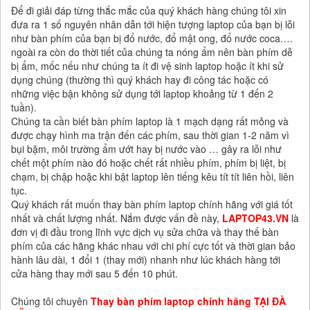
Để đi giải đáp từng thắc mắc của quý khách hàng chúng tôi xin
đưa ra 1 số nguyên nhân dẫn tới hiện tượng laptop của bạn bị lỗi
như bàn phím của bạn bị đổ nước, đổ mật ong, đổ nước coca….
ngoài ra còn do thời tiết của chúng ta nóng ẩm nên bàn phím dễ
bị ẩm, mốc nếu như chúng ta ít đi vệ sinh laptop hoặc ít khi sử
dụng chúng (thường thì quý khách hay đi công tác hoặc có
những việc bận không sử dụng tới laptop khoảng từ 1 đến 2
tuần).
Chúng ta cần biết bàn phím laptop là 1 mạch dạng rất mỏng và
được chạy hình ma trận đến các phím, sau thời gian 1-2 năm vì
bụi bặm, môi trường ẩm ướt hay bị nước vào … gây ra lỗi như
chết một phím nào đó hoặc chết rất nhiều phím, phím bị liệt, bị
chạm, bị chập hoặc khi bật laptop lên tiếng kêu tít tít liên hồi, liên
tục.
Quý khách rất muốn thay bàn phím laptop chính hãng với giá tốt
nhất và chất lượng nhất. Nắm được vấn đề này,
LAPTOP43.VN
là
đơn vị đi đầu trong lĩnh vực dịch vụ sửa chữa và thay thế bàn
phím của các hãng khác nhau với chi phí cực tốt và thời gian bảo
hành lâu dài, 1 đổi 1 (thay mới) nhanh như lúc khách hàng tới
cửa hàng thay mới sau 5 đến 10 phút.
Chúng tôi chuyên
Thay bàn phím laptop chính hãng TẠI ĐÀ