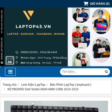
GIỎ HÀNG
(
0
)
Trang chủ
Linh Kiện LapTop
Bàn Phím LapTop ( keyboard )
KEYBOARD Dell Vostro A840 A860 1088 1014 1015