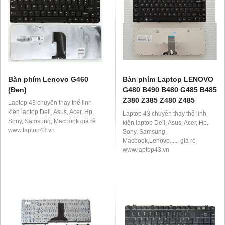
Bàn phím Lenovo G460
Bàn phím Laptop LENOVO
(Đen)
G480 B490 B480 G485 B485
Z380 Z385 Z480 Z485
Laptop 43 chuyên thay thế linh
kiện laptop Dell, Asus, Acer, Hp,
Laptop 43 chuyên thay thế linh
Sony, Samsung, Macbook giá rẻ
kiện laptop Dell, Asus, Acer, Hp,
www.laptop43.vn
Sony, Samsung,
Macbook,Lenovo...... giá rẻ
www.laptop43.vn