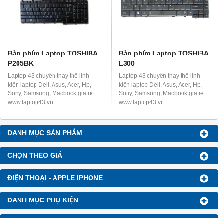
Bàn phím Laptop TOSHIBA
Bàn phím Laptop TOSHIBA
P205BK
L300
Laptop 43 chuyên thay thế linh
Laptop 43 chuyên thay thế linh
kiện laptop Dell, Asus, Acer, Hp,
kiện laptop Dell, Asus, Acer, Hp,
Sony, Samsung, Macbook giá rẻ
Sony, Samsung, Macbook giá rẻ
www.laptop43.vn
www.laptop43.vn
DANH MỤC SẢN PHẨM
CHỌN THEO GIÁ
ĐIỆN THOẠI - APPLE IPHONE
DANH MỤC PHỤ KIỆN