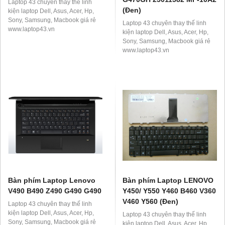
Laptop 43 chuyên thay thế linh
(Đen)
kiện laptop Dell, Asus, Acer, Hp,
Sony, Samsung, Macbook giá rẻ
Laptop 43 chuyên thay thế linh
www.laptop43.vn
kiện laptop Dell, Asus, Acer, Hp,
Sony, Samsung, Macbook giá rẻ
www.laptop43.vn
Bàn phím Laptop Lenovo
Bàn phím Laptop LENOVO
V490 B490 Z490 G490 G490
Y450/ Y550 Y460 B460 V360
V460 Y560 (Đen)
Laptop 43 chuyên thay thế linh
kiện laptop Dell, Asus, Acer, Hp,
Laptop 43 chuyên thay thế linh
Sony, Samsung, Macbook giá rẻ
kiện laptop Dell, Asus, Acer, Hp,