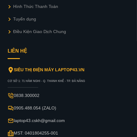
Hình Thức Thanh Toán
Tuyển dụng
Điều Kiện Giao Dịch Chung
LIÊN HỆ
SIÊU THỊ ĐIỆN MÁY LAPTOP43.VN
CƠ SỞ 1: 71 HÀM NGHI - Q. THANH KHẾ - TP. ĐÀ NẴNG
0838.300002
0905.488.054 (ZALO)
laptop43.cskh@gmail.com
MST: 0401804255-001