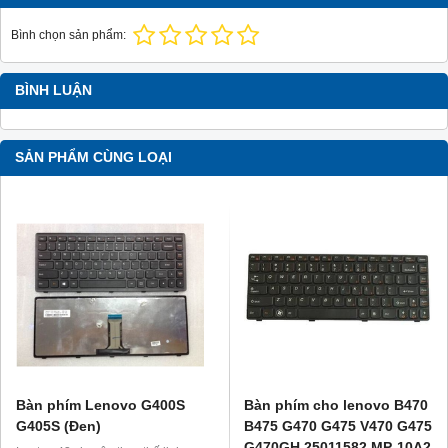
Bình chọn sản phẩm:
BÌNH LUẬN
SẢN PHẨM CÙNG LOẠI
Bàn phím Lenovo G400S
Bàn phím cho lenovo B470
G405S (Đen)
B475 G470 G475 V470 G475
G470GH 25011582 MP-10A2