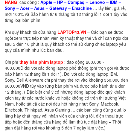
NẴNG
các dòng :
Apple – HP – Compaq – Lenovo – IBM –
Sony – Acer – Asus – Gateway – Emachine
… lấy liền, giá rẻ,
mới 100% và Bảo hành từ 6 tháng tới 12 tháng lỗi 1 đổi 1 tùy vào
từng loại bàn phím.
Khi quý khách tới cửa hàng
LAPTOP43.VN
– Các bạn sẽ được
ngồi xem trực tiếp nhân viên kỹ thuật thay thế và chỉ cần ngồi đợi
sau 5 đến 10 phút là quý khách có thể sử dụng chiếc laptop yêu
quý của mình như lúc ban đầu.
Chi phí
thay bàn phím laptop
: dao động 200.000 -
400.000Đ đối với các dòng laptop phổ thông (phí trọn gói và được
bảo hành 12 tháng lỗi 1 đổi 1). Đối với các dòng laptop IBM,
Sony, Dell Alienware chi phí thay thế rơi vào khoảng 350.000 đến
600.000VNĐ tùy vào từng bàn phím và được bảo hành từ 6 đến
12 tháng. ( Đặc biệt chú ý có những dòng laptop độc quý khách
xách tay từ các nước khác về hoặc không có trên thị trường Việt
Nam, hoặc tất cả các nơi đều hết hàng như: Sony, Macbook,
Elitebook, Thinkpad, Asus Gaming … các bạn cũng đừng quá lo
lắng hãy chát ngay với nhân viên của chúng tôi, điện thoai trực
tiếp hoặc đến thẳng cửa hàng để làm thủ tục đặt hàng – Thời
gian đặt hàng rơi vào khoảng 5 đến 7 ngày làm việc.)