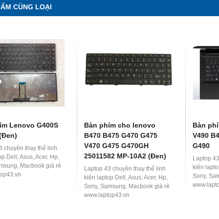
i suất 0% với thẻ tín dụng (Trả
Miễn phí vận chuyển nội thành Đà Nẵng
HẨM CÙNG LOẠI
uất 1% HDsaison - chỉ cần
Trả góp lãi suất 0%với thẻ tín dụng (Trả
 hoặc hộ khẩu gốc)
góp lãi suất 1% HDsaison - chỉ cần
 khi nâng cấp Ram-SSD
CMND BLX hoặc hộ khẩu gốc )
trực tiếp đối với khách hàng ở
Giảm 20%khi nâng cấp Ram-SSD
 đ
8,200,000 đ
12,990,000 đ
 Săn 10.000 Voucher Giảm
Giảm giá trực tiếp đối với khách hàng ở
000Đ
xa, HSSV . Săn 10.000 Voucher Giảm
AY
MUA NGAY
Giá 500.000đ
ím Lenovo G400S
Bàn phím cho lenovo
Bàn ph
(Đen)
B470 B475 G470 G475
V490 B
V470 G475 G470GH
G490
3 chuyên thay thế linh
25011582 MP-10A2 (Đen)
op Dell, Asus, Acer, Hp,
Laptop 43
msung, Macbook giá rẻ
kiện lapto
Laptop 43 chuyên thay thế linh
op43.vn
Sony, Sa
kiện laptop Dell, Asus, Acer, Hp,
www.lapt
Sony, Samsung, Macbook giá rẻ
www.laptop43.vn