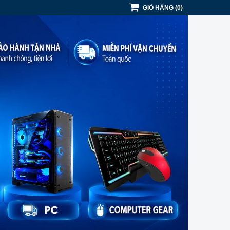
GIỎ HÀNG
(
0
)