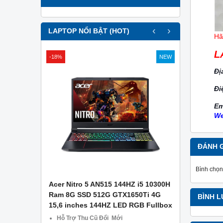
‹
›
LAPTOP NỔI BẬT (HOT)
Hã
L
-18%
NEW
Đị
Đi
Em
We
ĐÁNH 
Bình chọn
APTOP .
Acer Nitro 5 AN515 144HZ i5 10300H
Asus Gami
g Công Ty
Ram 8G SSD 512G GTX1650Ti 4G
– Ram 8GB
BÌNH 
15,6 inches 144HZ LED RGB Fullbox
1650 4GB –
CŨ TẠI Đà
Hỗ Trợ Thu Cũ Đổi Mới
Miễn phí 