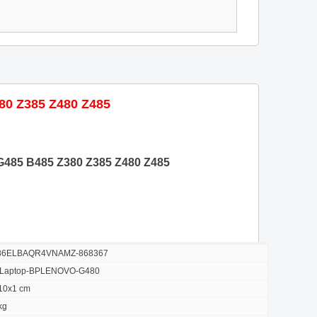
0 Z385 Z480 Z485
485 B485 Z380 Z385 Z480 Z485
86ELBAQR4VNAMZ-868367
x Laptop-BPLENOVO-G480
10x1 cm
kg