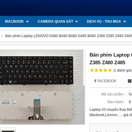
MACBOOK
CAMERA QUAN SÁT
DỊCH VỤ - THU MUA
Bàn phím Laptop LENOVO G480 B490 B480 G485 B485 Z380 Z385 Z480 Z48
Bàn phím Laptop
Z385 Z480 Z485
(
1
đánh giá
FACEBOOK
Mã sản phẩm :
G
Bảo hành :
9
Laptop 43 chuyên thay thế 
Macbook,Lenovo...... giá 