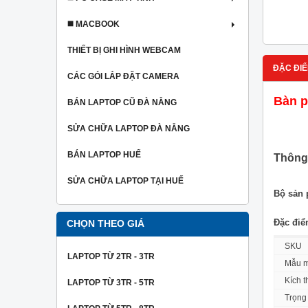
◼️ MACBOOK
THIẾT BỊ GHI HÌNH WEBCAM
ĐẶC ĐIỂ
CÁC GÓI LẮP ĐẶT CAMERA
Bàn p
BÁN LAPTOP CŨ ĐÀ NẴNG
SỬA CHỮA LAPTOP ĐÀ NẴNG
BÁN LAPTOP HUẾ
Thông
SỬA CHỮA LAPTOP TẠI HUẾ
Bộ sản
Đặc điể
CHỌN THEO GIÁ
SKU
LAPTOP TỪ 2TR - 3TR
Mẫu 
Kích 
LAPTOP TỪ 3TR - 5TR
Trọng