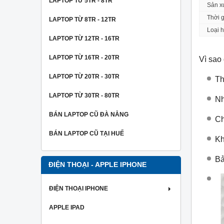
LAPTOP TỪ 5TR - 8TR
Sản xu
Thời 
LAPTOP TỪ 8TR - 12TR
Loại 
LAPTOP TỪ 12TR - 16TR
LAPTOP TỪ 16TR - 20TR
Vì sao
LAPTOP TỪ 20TR - 30TR
Th
LAPTOP TỪ 30TR - 80TR
Nh
BÁN LAPTOP CŨ ĐÀ NẴNG
Ch
BÁN LAPTOP CŨ TẠI HUẾ
Kh
Bả
ĐIỆN THOẠI - APPLE IPHONE
ĐIỆN THOẠI IPHONE
APPLE IPAD