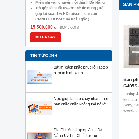
05.488.054
Miễn phí vận chuyển nội thành Đà Nẵng
Trả góp lã
SẢN P
Trả góp lãi suất 0%với thẻ tín dụng (Trả
góp lãi s
góp lãi suất 1% HDsaison - chỉ cần
CMND BLX
CMND BLX hoặc hộ khẩu gốc )
Giảm 20%
Giảm 20%khi nâng cấp Ram-SSD
Giảm giá 
15,500,000 đ
13,900,000
19,040,000 đ
Giảm giá trực tiếp đối với khách hàng ở
xa, HSSV.
xa, HSSV . Săn 10.000 Voucher Giảm
Giá 500.
MUA NGAY
MUA NG
Giá 500.000đ
TIN TỨC 24H
Bật mí cách khắc phục lỗi laptop
bị màn hình xanh
Bàn ph
G405S 
Laptop 4
Mẹo giúp laptop chạy nhanh hơn
kiện lapt
bạn chắc chắn không thể bỏ lỡ
Sony, Sa
www.lapt
Địa Chỉ Mua Laptop Asus Đà
Nẵng Uy Tín, Chất Lượng