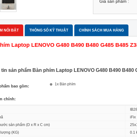
Giá sản phẩm :
M NỔI BẬT
THÔNG SỐ KỸ THUẬT
CHÍNH SÁCH MUA HÀNG
hím Laptop LENOVO G480 B490 B480 G485 B485 Z38
 tin sản phẩm Bàn phím Laptop LENOVO G480 B490 B480 G
1x Bàn phím
 phẩm bao gồm:
m chính:
IB2
mã
iFi
thước sản phẩm (D x R x C cm)
25x
 lượng (KG)
0.1 