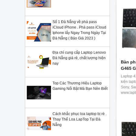
Số 1 Đà Nẵng về phá pass
iCloud iPhone . Phá pass iCloud
Iphone lấy Ngay Trong Ngày Tại
Đà Nẵng ( Báo Giá 2023 )
Địa chỉ cung cấp Laptop Lenovo
Đà Nẵng giá rẻ, chất lượng hiện
Bàn ph
nay
G465 G
Laptop 4
kiện lapt
Top Các Thương Hiệu Laptop
Sony, Sa
Gaming Nổi Bật Mà Bạn Nên Biết
www.lapt
Cách khắc phục loa laptop bị rè .
Thay Thế Loa LapTop Tại Đà
Nẵng