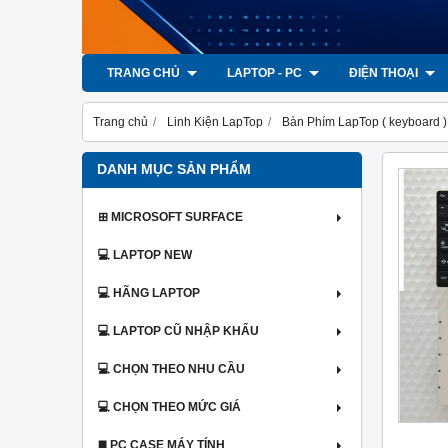
TRANG CHỦ
LAPTOP - PC
ĐIỆN THOẠI
Trang chủ
Linh Kiện LapTop
Bàn Phím LapTop ( keyboard )
DANH MỤC SẢN PHẨM
⊞ MICROSOFT SURFACE
💻 LAPTOP NEW
💻 HÃNG LAPTOP
💻 LAPTOP CŨ NHẬP KHẨU
💻 CHỌN THEO NHU CẦU
💻 CHỌN THEO MỨC GIÁ
◼️ PC CASE MÁY TÍNH