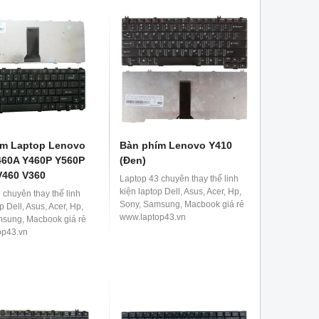
ím Laptop Lenovo
Bàn phím Lenovo Y410
460A Y460P Y560P
(Đen)
V460 V360
Laptop 43 chuyên thay thế linh
kiện laptop Dell, Asus, Acer, Hp,
 chuyên thay thế linh
Sony, Samsung, Macbook giá rẻ
p Dell, Asus, Acer, Hp,
www.laptop43.vn
msung, Macbook giá rẻ
op43.vn