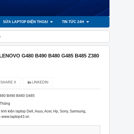
SỬA LAPTOP ĐIỆN THOẠI
TIN TỨC 24H
5
 LENOVO G480 B490 B480 G485 B485 Z380
)
SHARE X
LINKEDIN
480 B490 B480 G485
 Tháng
linh kiện laptop Dell, Asus, Acer, Hp, Sony, Samsung,
rẻ www.laptop43.vn