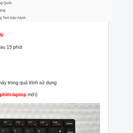
ng Quốc
háng
g Tem bảo hành
N
sau 15 phút
áy trong quá trình sử dụng
 phím laptop
mới)