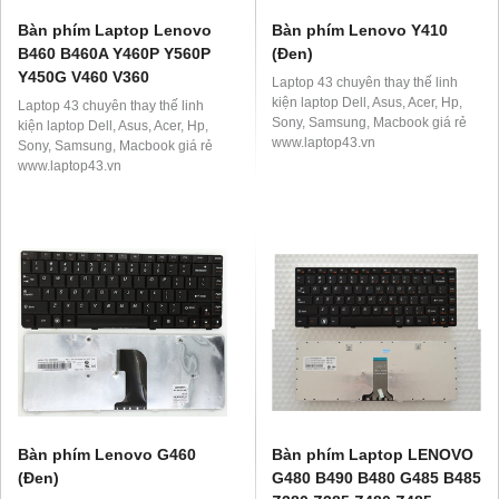
Bàn phím Laptop Lenovo
Bàn phím Lenovo Y410
B460 B460A Y460P Y560P
(Đen)
Y450G V460 V360
Laptop 43 chuyên thay thế linh
kiện laptop Dell, Asus, Acer, Hp,
Laptop 43 chuyên thay thế linh
Sony, Samsung, Macbook giá rẻ
kiện laptop Dell, Asus, Acer, Hp,
www.laptop43.vn
Sony, Samsung, Macbook giá rẻ
www.laptop43.vn
Bàn phím Lenovo G460
Bàn phím Laptop LENOVO
(Đen)
G480 B490 B480 G485 B485