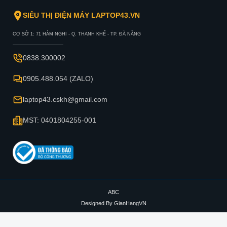
SIÊU THỊ ĐIỆN MÁY LAPTOP43.VN
CƠ SỞ 1: 71 HÀM NGHI - Q. THANH KHẾ - TP. ĐÀ NẴNG
0838.300002
0905.488.054 (ZALO)
laptop43.cskh@gmail.com
MST: 0401804255-001
ABC
Designed By
GianHangVN