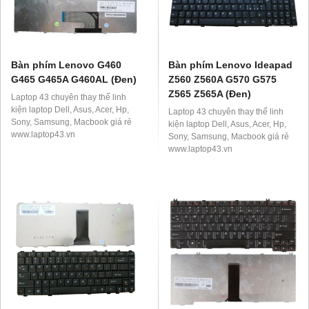
Bàn phím Lenovo G460
Bàn phím Lenovo Ideapad
G465 G465A G460AL (Đen)
Z560 Z560A G570 G575
Z565 Z565A (Đen)
Laptop 43 chuyên thay thế linh
kiện laptop Dell, Asus, Acer, Hp,
Laptop 43 chuyên thay thế linh
Sony, Samsung, Macbook giá rẻ
kiện laptop Dell, Asus, Acer, Hp,
www.laptop43.vn
Sony, Samsung, Macbook giá rẻ
www.laptop43.vn