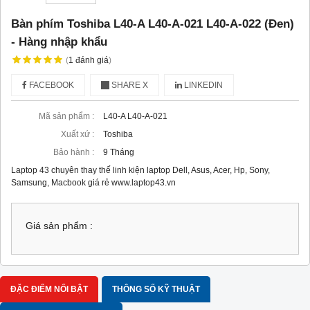
Bàn phím Toshiba L40-A L40-A-021 L40-A-022 (Đen)
- Hàng nhập khẩu
(
1
đánh giá
)
FACEBOOK
SHARE X
LINKEDIN
Mã sản phẩm :
L40-A L40-A-021
Xuất xứ :
Toshiba
Bảo hành :
9 Tháng
Laptop 43 chuyên thay thế linh kiện laptop Dell, Asus, Acer, Hp, Sony,
Samsung, Macbook giá rẻ www.laptop43.vn
Giá sản phẩm :
ĐẶC ĐIỂM NỔI BẬT
THÔNG SỐ KỸ THUẬT