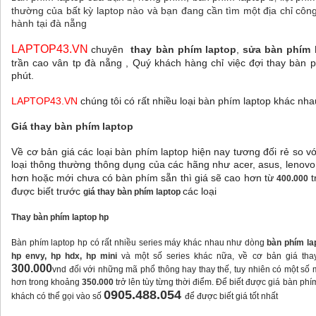
thường của bất kỳ laptop nào và bạn đang cần tìm một địa chỉ côn
hành tại đà nẵng
LAPTOP43.VN
chuyên
thay bàn phím laptop
,
sửa bàn phím 
trần cao vân tp đà nẵng , Quý khách hàng chỉ việc đợi thay bàn 
phút.
LAPTOP43.VN
chúng tôi có rất nhiều loại bàn phím laptop khác nh
Giá thay bàn phím laptop
Về cơ bản giá các loại bàn phím laptop hiện nay tương đối rẻ so 
loại thông thường thông dụng của các hãng như acer, asus, lenovo,
hơn hoặc mới chưa có bàn phím sẵn thì giá sẽ cao hơn từ
t
400.000
được biết trước
các loại
giá thay bàn phím laptop
Thay bàn phím laptop hp
Bàn phím laptop hp có rất nhiều series máy khác nhau như dòng
bàn phím lap
hp envy, hp hdx, hp mini
và một số series khác nữa, về cơ bản giá th
300.000
vnd đối với những mã phổ thông hay thay thế, tuy nhiên có một số m
hơn trong khoảng
350.000
trở lên tùy từng thời điểm. Để biết được giá bàn ph
0905.488.054
khách có thể gọi vào số
để được biết giá tốt nhất