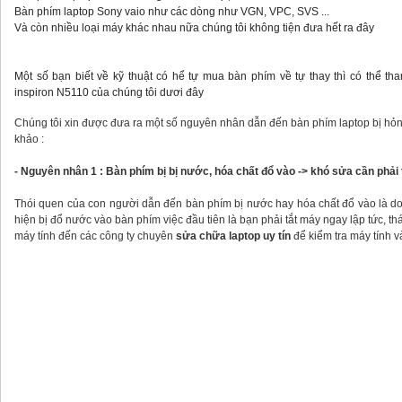
Bàn phím laptop Sony vaio như các dòng như VGN, VPC, SVS ...
Và còn nhiều loại máy khác nhau nữa chúng tôi không tiện đưa hết ra đây
Một số bạn biết về kỹ thuật có hể tự mua bàn phím về tự thay thì có thể t
inspiron N5110 của chúng tôi dươi đây
Chúng tôi xin được đưa ra một số nguyên nhân dẫn đến bàn phím laptop bị hỏn
khảo :
- Nguyên nhân 1 : Bàn phím bị bị nước, hóa chất đổ vào -> khó sửa cần phải
Thói quen của con người dẫn đến bàn phím bị nước hay hóa chất đổ vào là do 
hiện bị đổ nước vào bàn phím việc đầu tiên là bạn phải tắt máy ngay lập tức, 
máy tính đến các công ty chuyên
sửa chữa laptop uy tín
để kiểm tra máy tính v