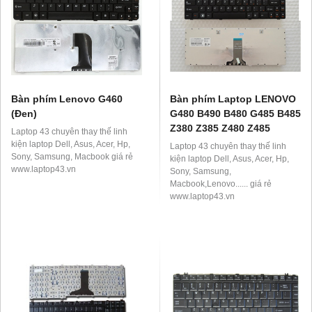
Bàn phím Lenovo G460
Bàn phím Laptop LENOVO
(Đen)
G480 B490 B480 G485 B485
Z380 Z385 Z480 Z485
Laptop 43 chuyên thay thế linh
kiện laptop Dell, Asus, Acer, Hp,
Laptop 43 chuyên thay thế linh
Sony, Samsung, Macbook giá rẻ
kiện laptop Dell, Asus, Acer, Hp,
www.laptop43.vn
Sony, Samsung,
Macbook,Lenovo...... giá rẻ
www.laptop43.vn