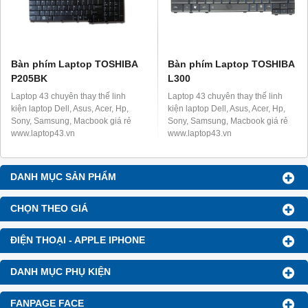
Bàn phím Laptop TOSHIBA
Bàn phím Laptop TOSHIBA
P205BK
L300
Laptop 43 chuyên thay thế linh
Laptop 43 chuyên thay thế linh
kiện laptop Dell, Asus, Acer, Hp,
kiện laptop Dell, Asus, Acer, Hp,
Sony, Samsung, Macbook giá rẻ
Sony, Samsung, Macbook giá rẻ
www.laptop43.vn
www.laptop43.vn
DANH MỤC SẢN PHẨM
CHỌN THEO GIÁ
ĐIỆN THOẠI - APPLE IPHONE
DANH MỤC PHỤ KIỆN
FANPAGE FACE