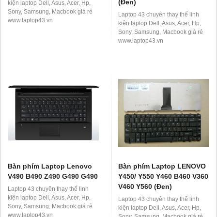
(Đen)
kiện laptop Dell, Asus, Acer, Hp,
Sony, Samsung, Macbook giá rẻ
Laptop 43 chuyên thay thế linh
www.laptop43.vn
kiện laptop Dell, Asus, Acer, Hp,
Sony, Samsung, Macbook giá rẻ
www.laptop43.vn
Bàn phím Laptop Lenovo
Bàn phím Laptop LENOVO
V490 B490 Z490 G490 G490
Y450/ Y550 Y460 B460 V360
V460 Y560 (Đen)
Laptop 43 chuyên thay thế linh
kiện laptop Dell, Asus, Acer, Hp,
Laptop 43 chuyên thay thế linh
Sony, Samsung, Macbook giá rẻ
kiện laptop Dell, Asus, Acer, Hp,
www.laptop43.vn
Sony, Samsung, Macbook giá rẻ