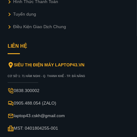
Hình Thức Thanh Toán
Tuyển dụng
Điều Kiện Giao Dịch Chung
LIÊN HỆ
SIÊU THỊ ĐIỆN MÁY LAPTOP43.VN
CƠ SỞ 1: 71 HÀM NGHI - Q. THANH KHẾ - TP. ĐÀ NẴNG
0838.300002
0905.488.054 (ZALO)
laptop43.cskh@gmail.com
MST: 0401804255-001