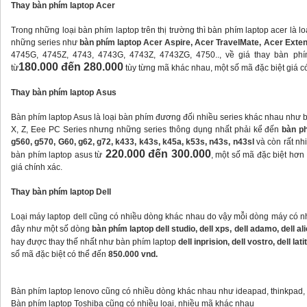
Thay bàn phím laptop Acer
Trong những loại bàn phím laptop trên thị trường thì bàn phím laptop acer là
những series như
bàn phím laptop Acer Aspire, Acer TravelMate, Acer Exte
4745G, 4745Z, 4743, 4743G, 4743Z, 4743ZG, 4750.., về giá thay bàn phí
180.000 đến 280.000
từ
tùy từng mã khác nhau, một số mã đặc biệt giá c
Thay bàn phím laptop Asus
Bàn phím laptop Asus là loại bàn phím đương đối nhiều series khác nhau như bàn 
X, Z, Eee PC Series nhưng những series thông dụng nhất phải kể đến
bàn ph
g560, g570, G60, g62, g72, k433, k43s, k45a, k53s, n43s, n43sl
và còn rất nhi
220.000 đến 300.000
bàn phím laptop asus từ
, một số mã đặc biệt hơn 
giá chính xác.
Thay bàn phím laptop Dell
Loại máy laptop dell cũng có nhiều dòng khác nhau do vậy mỗi dòng máy có nhữ
đây như một số dòng
bàn phím laptop dell studio, dell xps, dell adamo, dell al
hay được thay thế nhất như bàn phím laptop
dell inprision, dell vostro,
dell lat
số mã đặc biệt có thể đến
850.000 vnd.
Bàn phím laptop lenovo cũng có nhiều dòng khác nhau như ideapad, thinkpad, u
Bàn phím laptop Toshiba cũng có nhiều loại, nhiều mã khác nhau