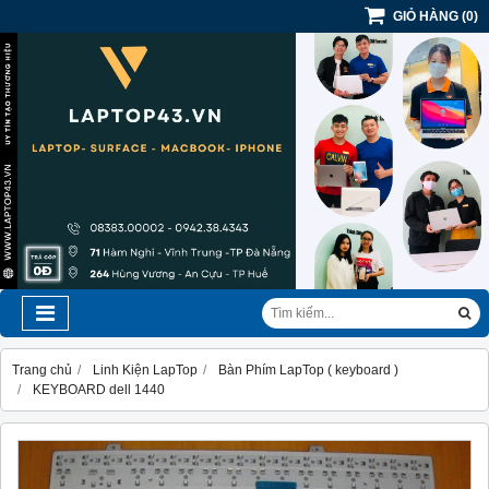
GIỎ HÀNG
(
0
)
Trang chủ
Linh Kiện LapTop
Bàn Phím LapTop ( keyboard )
KEYBOARD dell 1440