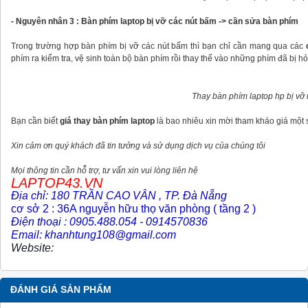
- Nguyên nhân 3 : Bàn phím laptop bị vỡ các nút bấm -> cần sửa bàn phím
Trong trường hợp bàn phím bị vỡ các nút bấm thì bạn chỉ cần mang qua các
phím ra kiểm tra, vệ sinh toàn bộ bàn phím rồi thay thế vào những phím đã bị h
Thay bàn phím laptop hp bị vỡ
Bạn cần biết
giá thay bàn phím laptop
là bao nhiêu xin mời tham kháo giá m
Xin cảm ơn quý khách đã tin tưởng và sử dụng dịch vụ của chúng tôi
Mọi thông tin cần hỗ trợ, tư vấn xin vui lòng liên hệ
LAPTOP43.VN
Địa chỉ: 180 TRẦN CAO VÂN , TP. Đà Nẵng
cơ sở 2 : 36A nguyễn hữu thọ văn phòng ( tầng 2 )
Điện thoại : 0905.488.054 - 0914570836
Email: khanhtung108@gmail.com
Website:
ĐÁNH GIÁ SẢN PHẨM