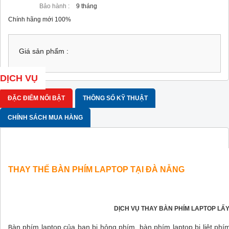
Bảo hành :
9 tháng
Chính hãng mới 100%
Giá sản phẩm :
DỊCH VỤ
ĐẶC ĐIỂM NỔI BẬT
THÔNG SỐ KỸ THUẬT
CHÍNH SÁCH MUA HÀNG
THAY THẾ BÀN PHÍM LAPTOP TẠI ĐÀ NẴNG
DỊCH VỤ THAY BÀN PHÍM LAPTOP LẤ
àn phím laptop của bạn bị hỏng phím, bàn phím laptop bị liệt phí
B