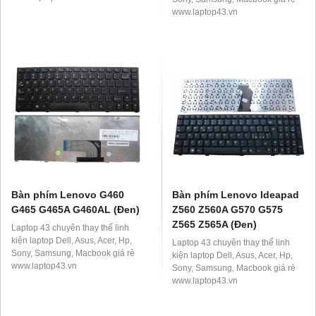
www.laptop43.vn
Bàn phím Lenovo G460
Bàn phím Lenovo Ideapad
G465 G465A G460AL (Đen)
Z560 Z560A G570 G575
Z565 Z565A (Đen)
Laptop 43 chuyên thay thế linh
kiện laptop Dell, Asus, Acer, Hp,
Laptop 43 chuyên thay thế linh
Sony, Samsung, Macbook giá rẻ
kiện laptop Dell, Asus, Acer, Hp,
www.laptop43.vn
Sony, Samsung, Macbook giá rẻ
www.laptop43.vn