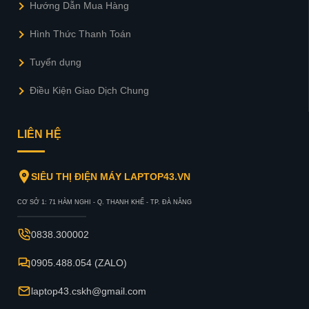
Hướng Dẫn Mua Hàng
Hình Thức Thanh Toán
Tuyển dụng
Điều Kiện Giao Dịch Chung
LIÊN HỆ
SIÊU THỊ ĐIỆN MÁY LAPTOP43.VN
CƠ SỞ 1: 71 HÀM NGHI - Q. THANH KHẾ - TP. ĐÀ NẴNG
0838.300002
0905.488.054 (ZALO)
laptop43.cskh@gmail.com