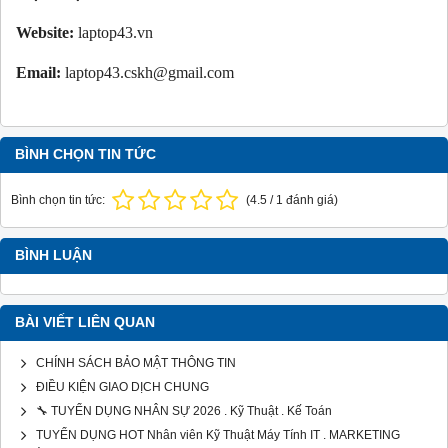
Website:
laptop43.vn
Email:
laptop43.cskh@gmail.com
BÌNH CHỌN TIN TỨC
Bình chọn tin tức:
(
4.5
/
1
đánh giá)
BÌNH LUẬN
BÀI VIẾT LIÊN QUAN
CHÍNH SÁCH BẢO MẬT THÔNG TIN
ĐIỀU KIỆN GIAO DỊCH CHUNG
🔧 TUYỂN DỤNG NHÂN SỰ 2026 . Kỹ Thuật . Kế Toán
TUYỂN DỤNG HOT Nhân viên Kỹ Thuật Máy Tính IT . MARKETING