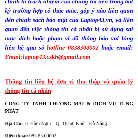
chính là trách nhiệm của chúng tôi nên trong bất
kỳ trường hợp có thắc mắc, góp ý nào liên quan
đến chính sách bảo mật của Laptop43.vn, và liên
quan đến việc thông tin cá nhân bị sử dụng sai
mục đích hoặc phạm vi đã thông báo vui lòng
liên hệ qua số
hotline 0838300002
hoặc email:
Email:laptop43.cskh@gmail.com
Thông tin liên hệ đơn vị thu thập và quản lý
thông tin cá nhân
CÔNG TY TNHH THƯƠNG MẠI & DỊCH VỤ TÙNG
PHÁT
Địa Chỉ:
71 Hàm Nghi – Q. Thanh Khê – Đà Nẵng
Điện thoại:
083.83.00002