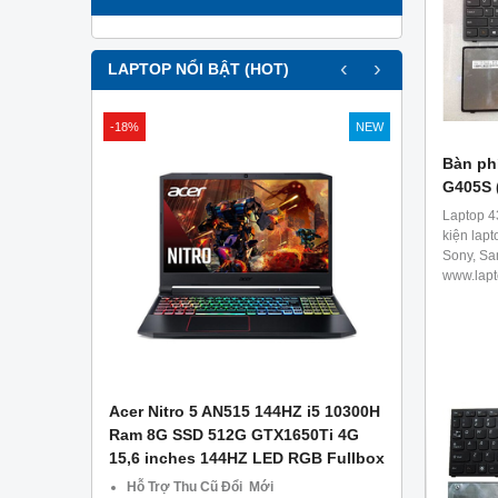
‹
›
LAPTOP NỔI BẬT (HOT)
-18%
NEW
Bàn ph
G405S 
Laptop 4
kiện lapt
Sony, Sa
www.lapt
APTOP .
Acer Nitro 5 AN515 144HZ i5 10300H
Asus Gami
g Công Ty
Ram 8G SSD 512G GTX1650Ti 4G
– Ram 8GB
15,6 inches 144HZ LED RGB Fullbox
1650 4GB –
CŨ TẠI Đà
Hỗ Trợ Thu Cũ Đổi Mới
Miễn phí 