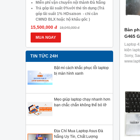
05.488.054
Miễn phí vận chuyển nội thành Đà Nẵng
Trả góp lã
Trả góp lãi suất 0%với thẻ tín dụng (Trả
góp lãi s
góp lãi suất 1% HDsaison - chỉ cần
CMND BLX
CMND BLX hoặc hộ khẩu gốc )
Giảm 20%
Giảm 20%khi nâng cấp Ram-SSD
Giảm giá 
15,500,000 đ
13,900,000
19,040,000 đ
Bàn ph
Giảm giá trực tiếp đối với khách hàng ở
xa, HSSV.
G465 G
xa, HSSV . Săn 10.000 Voucher Giảm
Giá 500.
MUA NGAY
MUA NG
Giá 500.000đ
Laptop 4
kiện lapt
Sony, Sa
TIN TỨC 24H
www.lapt
Bật mí cách khắc phục lỗi laptop
bị màn hình xanh
Mẹo giúp laptop chạy nhanh hơn
bạn chắc chắn không thể bỏ lỡ
Địa Chỉ Mua Laptop Asus Đà
Nẵng Uy Tín, Chất Lượng