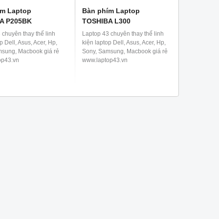
ím Laptop
Bàn phím Laptop
A P205BK
TOSHIBA L300
 chuyên thay thế linh
Laptop 43 chuyên thay thế linh
p Dell, Asus, Acer, Hp,
kiện laptop Dell, Asus, Acer, Hp,
msung, Macbook giá rẻ
Sony, Samsung, Macbook giá rẻ
op43.vn
www.laptop43.vn