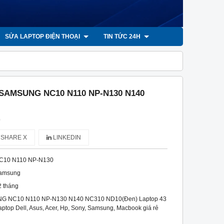
SỬA LAPTOP ĐIỆN THOẠI
TIN TỨC 24H
 SAMSUNG NC10 N110 NP-N130 N140
)
SHARE X
LINKEDIN
C10 N110 NP-N130
amsung
2 tháng
NG NC10 N110 NP-N130 N140 NC310 ND10(Đen) Laptop 43
laptop Dell, Asus, Acer, Hp, Sony, Samsung, Macbook giá rẻ