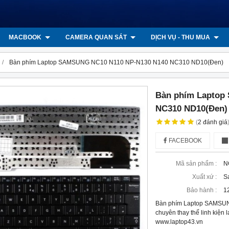
MACBOOK
CAMERA QUAN SÁT
DỊCH VỤ - THU MUA
Bàn phím Laptop SAMSUNG NC10 N110 NP-N130 N140 NC310 ND10(Đen)
Bàn phím Laptop
NC310 ND10(Đen)
(
2
đánh giá
FACEBOOK
Mã sản phẩm :
N
Xuất xứ :
S
Bảo hành :
1
Bàn phím Laptop SAMSU
chuyên thay thế linh kiện 
www.laptop43.vn