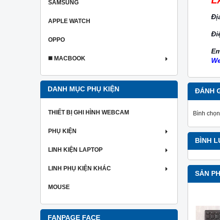
SAMSUNG
Đị
APPLE WATCH
Đi
OPPO
Em
◼️ MACBOOK
We
DANH MỤC PHỤ KIỆN
ĐÁNH 
THIẾT BỊ GHI HÌNH WEBCAM
Bình chọn
PHỤ KIỆN
BÌNH 
LINH KIỆN LAPTOP
LINH PHỤ KIỆN KHÁC
SẢN P
MOUSE
FANPAGE FACE