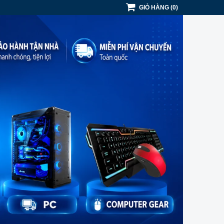
GIỎ HÀNG
(
0
)