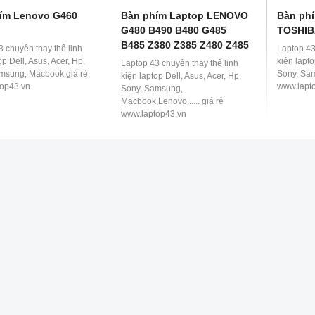
ím Lenovo G460
Bàn phím Laptop LENOVO
Bàn ph
G480 B490 B480 G485
TOSHIB
B485 Z380 Z385 Z480 Z485
3 chuyên thay thế linh
Laptop 43
op Dell, Asus, Acer, Hp,
kiện lapto
Laptop 43 chuyên thay thế linh
msung, Macbook giá rẻ
Sony, Sa
kiện laptop Dell, Asus, Acer, Hp,
op43.vn
www.lapt
Sony, Samsung,
Macbook,Lenovo...... giá rẻ
www.laptop43.vn