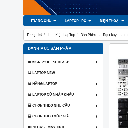
TRANG CHỦ
LAPTOP - PC
ĐIỆN THOẠI
Trang chủ
Linh Kiện LapTop
Bàn Phím LapTop ( keyboard )
DANH MỤC SẢN PHẨM
⊞ MICROSOFT SURFACE
💻 LAPTOP NEW
💻 HÃNG LAPTOP
💻 LAPTOP CŨ NHẬP KHẨU
💻 CHỌN THEO NHU CẦU
💻 CHỌN THEO MỨC GIÁ
◼️ PC CASE MÁY TÍNH