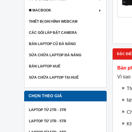
◼️ MACBOOK
THIẾT BỊ GHI HÌNH WEBCAM
CÁC GÓI LẮP ĐẶT CAMERA
BÁN LAPTOP CŨ ĐÀ NẴNG
ĐẶC ĐIỂ
SỬA CHỮA LAPTOP ĐÀ NẴNG
BÁN LAPTOP HUẾ
Bàn p
Vì sao
SỬA CHỮA LAPTOP TẠI HUẾ
Th
CHỌN THEO GIÁ
Nh
LAPTOP TỪ 2TR - 3TR
Ch
LAPTOP TỪ 3TR - 5TR
Kh