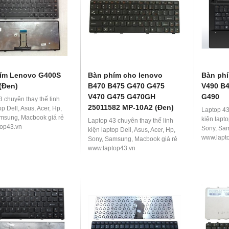
HOT
-36%
NE
ím Lenovo G400S
Bàn phím cho lenovo
Bàn ph
(Đen)
B470 B475 G470 G475
V490 B
V470 G475 G470GH
G490
3 chuyên thay thế linh
25011582 MP-10A2 (Đen)
op Dell, Asus, Acer, Hp,
Laptop 43
msung, Macbook giá rẻ
kiện lapto
Laptop 43 chuyên thay thế linh
op43.vn
Sony, Sa
kiện laptop Dell, Asus, Acer, Hp,
www.lapt
Sony, Samsung, Macbook giá rẻ
www.laptop43.vn
ng TUF FX506 i5 10300H
Asus VivoBook X415EA-EB638T
 – SSD 512GB – GTX
Core i3 1115G4/ Ram 4GB/
 15.6'' FHD
SSD512GB/ Màn Hình 14 FHD/Win1
vận chuyển nội thành Đà Nẵng
Hỗ Trợ Thu Cũ Đổi Mới