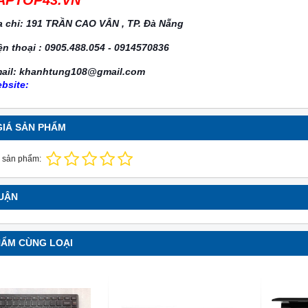
a chỉ: 191 TRẦN CAO VÂN , TP. Đà Nẵng
ện thoại : 0905.488.054 - 0914570836
ail: khanhtung108@gmail.com
bsite:
GIÁ SẢN PHẨM
 sản phẩm:
LUẬN
HẨM CÙNG LOẠI