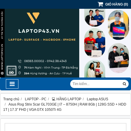
GIỎ HÀNG
(
0
)
Trang chủ
LAPTOP - PC
💻 HÃNG LAPTOP
Laptop ASUS
Asus Rog Strix Scar GL703GE | I7 – 8750H | RAM 8Gb | 128G SSD + HDD
1T | 17.3” FHD | VGA GTX 1050Ti 4G