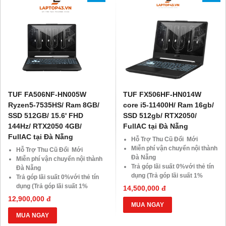
Giá 500.000đ
TUF FA506NF-HN005W
TUF FX506HF-HN014W
Ryzen5-7535HS/ Ram 8GB/
core i5-11400H/ Ram 16gb/
SSD 512GB/ 15.6' FHD
SSD 512gb/ RTX2050/
144Hz/ RTX2050 4GB/
FullAC tại Đà Nẵng
FullAC tại Đà Nẵng
Hỗ Trợ Thu Cũ Đổi Mới
Miễn phí vận chuyển nội thành
Hỗ Trợ Thu Cũ Đổi Mới
Đà Nẵng
Miễn phí vận chuyển nội thành
Trả góp lãi suất 0%với thẻ tín
Đà Nẵng
dụng (Trả góp lãi suất 1%
Trả góp lãi suất 0%với thẻ tín
HDsaison - chỉ cần CMND
dụng (Trả góp lãi suất 1%
14,500,000 đ
BLX hoặc hộ khẩu gốc )
HDsaison - chỉ cần CMND
12,900,000 đ
Giảm 20%khi nâng cấp Ram-
BLX hoặc hộ khẩu gốc )
MUA NGAY
SSD
Giảm 20%khi nâng cấp Ram-
MUA NGAY
Giảm giá trực tiếp đối với
SSD