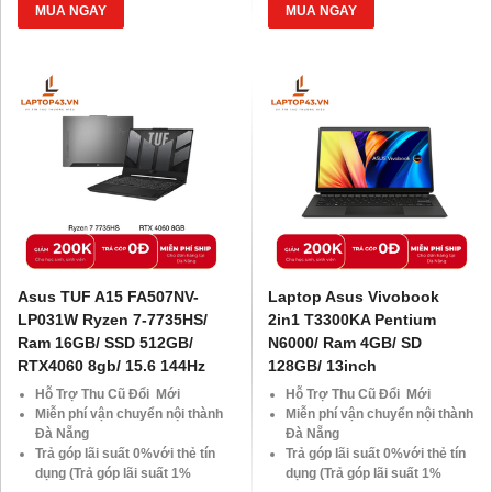
Giảm 20%khi nâng cấp Ram-
Giảm 20%khi nâng cấp Ram-
MUA NGAY
MUA NGAY
SSD
SSD
Giảm giá trực tiếp đối với
Giảm giá trực tiếp đối với
khách hàng ở xa, HSSV . Săn
khách hàng ở xa, HSSV . Săn
10.000 Voucher Giảm
10.000 Voucher Giảm
Giá 500.000đ
Giá 500.000đ
Asus TUF A15 FA507NV-
Laptop Asus Vivobook
LP031W Ryzen 7-7735HS/
2in1 T3300KA Pentium
Ram 16GB/ SSD 512GB/
N6000/ Ram 4GB/ SD
RTX4060 8gb/ 15.6 144Hz
128GB/ 13inch
Hỗ Trợ Thu Cũ Đổi Mới
Hỗ Trợ Thu Cũ Đổi Mới
Miễn phí vận chuyển nội thành
Miễn phí vận chuyển nội thành
Đà Nẵng
Đà Nẵng
Trả góp lãi suất 0%với thẻ tín
Trả góp lãi suất 0%với thẻ tín
dụng (Trả góp lãi suất 1%
dụng (Trả góp lãi suất 1%