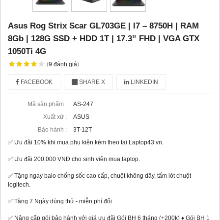
Asus Rog Strix Scar GL703GE | I7 – 8750H | RAM
8Gb | 128G SSD + HDD 1T | 17.3” FHD | VGA GTX
1050Ti 4G
(
9
đánh giá
)
FACEBOOK
SHARE X
LINKEDIN
Mã sản phẩm :
AS-247
Xuất xứ :
ASUS
Bảo hành :
3T-12T
✅ Ưu đãi 10% khi mua phụ kiện kèm theo tại Laptop43.vn.
✅ Ưu đãi 200.000 VNĐ cho sinh viên mua laptop.
✅ Tặng ngay balo chống sốc cao cấp, chuột không dây, tấm lót chuột
logitech.
✅ Tặng 7 Ngày dùng thử - miễn phí đổi.
✅ Nâng cấp gói bảo hành với giá ưu đãi Gói BH 6 tháng (+200k) ♦ Gói BH 1