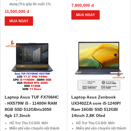
HDsaison - chỉ cần CMND
dụng (Trả góp lãi suất 1%
7,800,000 đ
BLX hoặc hộ khẩu gốc )
HDsaison - chỉ cần CMND
11,500,000 đ
Giảm 20%khi nâng cấp Ram-
BLX hoặc hộ khẩu gốc )
MUA NGAY
SSD
Giảm 20%khi nâng cấp Ram-
MUA NGAY
Giảm giá trực tiếp đối với
SSD
khách hàng ở xa, HSSV . Săn
Giảm giá trực tiếp đối với
10.000 Voucher Giảm
khách hàng ở xa, HSSV . Săn
Giá 500.000đ
10.000 Voucher Giảm
Giá 500.000đ
Laptop Asus TUF FX706HC
Laptop Asus Zenbook
- HX579W i5 - 11400H RAM
UX3402ZA core i5-1240P/
8GB SSD 512GBrtx3050
Ram 16GB/ SSD 512GB/
4gb 17.3inch
14inch 2,8K Oled
Hỗ Trợ Thu Cũ Đổi Mới
Hỗ Trợ Thu Cũ Đổi Mới
Miễn phí vận chuyển nội thành
Miễn phí vận chuyển nội thành