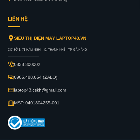
LIÊN HỆ
SIÊU THỊ ĐIỆN MÁY LAPTOP43.VN
CƠ SỞ 1: 71 HÀM NGHI - Q. THANH KHẾ - TP. ĐÀ NẴNG
0838.300002
0905.488.054 (ZALO)
laptop43.cskh@gmail.com
MST: 0401804255-001