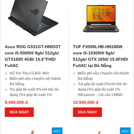
Asus ROG G531GT-HN553T
TUF FX506LHB-HN188W
core i5-9300H/ 8gb/ 512gb/
core i5-10300H/ 8gb/
GTX1650 4GB/ 15.6”FHD/
512gb/ GTX 1650/ 15.6FHD/
FullAC
FullAC tại Đà Nẵng
Hỗ Trợ Thu Cũ Đổi Mới
Miễn phí vận chuyển nội thành
Miễn phí vận chuyển nội thành
Đà Nẵng
Đà Nẵng
Trả góp lãi suất 0%với thẻ tín
Trả góp lãi suất 0%với thẻ tín
dụng (Trả góp lãi suất 1%
dụng (Trả góp lãi suất 1%
HDsaison - chỉ cần CMND
HDsaison - chỉ cần CMND
BLX hoặc hộ khẩu gốc )
9,400,000 đ
10,500,000 đ
BLX hoặc hộ khẩu gốc )
Giảm 20%khi nâng cấp Ram-
Giảm 20%khi nâng cấp Ram-
SSD
MUA NGAY
MUA NGAY
SSD
Giảm giá trực tiếp đối với
Giảm giá trực tiếp đối với
khách hàng ở xa, HSSV . Săn
khách hàng ở xa, HSSV . Săn
10.000 Voucher Giảm
HOT
HOT
10.000 Voucher Giảm
Giá 500.000đ