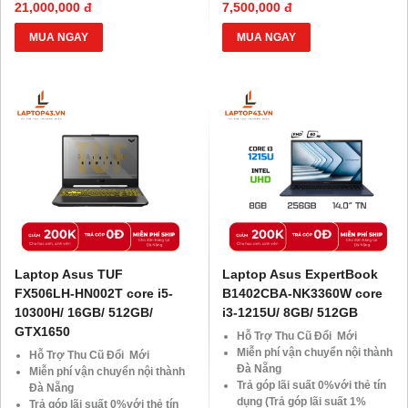
HDsaison - chỉ cần CMND
HDsaison - chỉ cần CMND
21,000,000 đ
7,500,000 đ
BLX hoặc hộ khẩu gốc )
BLX hoặc hộ khẩu gốc )
Giảm 20%khi nâng cấp Ram-
Giảm 20%khi nâng cấp Ram-
MUA NGAY
MUA NGAY
SSD
SSD
Giảm giá trực tiếp đối với
Giảm giá trực tiếp đối với
khách hàng ở xa, HSSV . Săn
khách hàng ở xa, HSSV . Săn
10.000 Voucher Giảm
10.000 Voucher Giảm
Giá 500.000đ
Giá 500.000đ
Laptop Asus TUF
Laptop Asus ExpertBook
FX506LH-HN002T core i5-
B1402CBA-NK3360W core
10300H/ 16GB/ 512GB/
i3-1215U/ 8GB/ 512GB
GTX1650
Hỗ Trợ Thu Cũ Đổi Mới
Miễn phí vận chuyển nội thành
Hỗ Trợ Thu Cũ Đổi Mới
Đà Nẵng
Miễn phí vận chuyển nội thành
Trả góp lãi suất 0%với thẻ tín
Đà Nẵng
dụng (Trả góp lãi suất 1%
Trả góp lãi suất 0%với thẻ tín