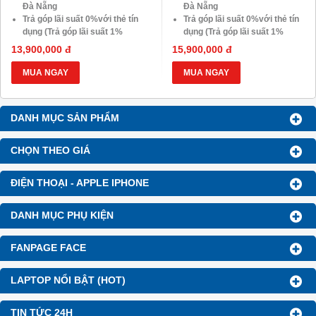
Đà Nẵng
Đà Nẵng
Trả góp lãi suất 0%với thẻ tín
Trả góp lãi suất 0%với thẻ tín
dụng (Trả góp lãi suất 1%
dụng (Trả góp lãi suất 1%
HDsaison - chỉ cần CMND
HDsaison - chỉ cần CMND
13,900,000 đ
15,900,000 đ
BLX hoặc hộ khẩu gốc )
BLX hoặc hộ khẩu gốc )
Giảm 20%khi nâng cấp Ram-
Giảm 20%khi nâng cấp Ram-
MUA NGAY
MUA NGAY
SSD
SSD
Giảm giá trực tiếp đối với
Giảm giá trực tiếp đối với
khách hàng ở xa, HSSV . Săn
khách hàng ở xa, HSSV . Săn
DANH MỤC SẢN PHẨM
10.000 Voucher Giảm
10.000 Voucher Giảm
Giá 500.000đ
Giá 500.000đ
CHỌN THEO GIÁ
ĐIỆN THOẠI - APPLE IPHONE
DANH MỤC PHỤ KIỆN
FANPAGE FACE
LAPTOP NỔI BẬT (HOT)
TIN TỨC 24H