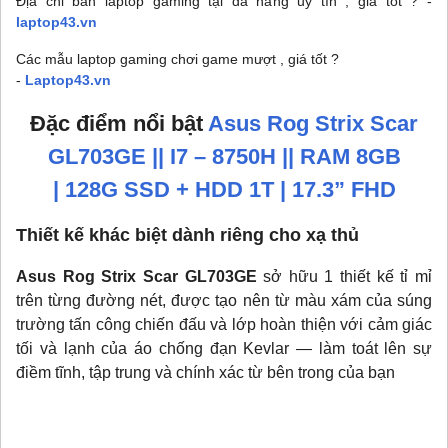
Địa chỉ bán laptop gaming tại đà nẵng uy tín , giá tốt ? -
laptop43.vn
Các mẫu laptop gaming chơi game mượt , giá tốt ?
-
Laptop43.vn
Đặc điểm nổi bật
Asus Rog Strix Scar
GL703GE || I7 – 8750H || RAM 8GB
| 128G SSD + HDD 1T | 17.3” FHD
Thiết kế khác biệt dành riêng cho xạ thủ
Asus Rog Strix Scar GL703GE
sở hữu 1 thiết kế tỉ mỉ
trên từng đường nét, được tạo nên từ màu xám của súng
trường tấn công chiến đấu và lớp hoàn thiện với cảm giác
tối và lạnh của áo chống đạn Kevlar — làm toát lên sự
điềm tĩnh, tập trung và chính xác từ bên trong của bạn