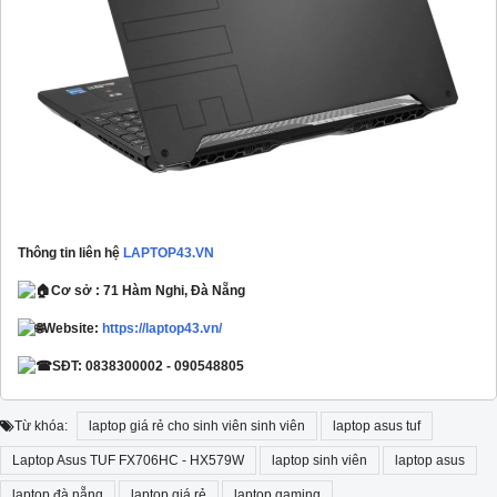
Thông tin liên hệ
LAPTOP43.VN
Cơ sở : 71 Hàm Nghi, Đà Nẵng
Website:
https://laptop43.vn/
SĐT: 0838300002 - 090548805
Từ khóa:
laptop giá rẻ cho sinh viên sinh viên
laptop asus tuf
Laptop Asus TUF FX706HC - HX579W
laptop sinh viên
laptop asus
laptop đà nẵng
laptop giá rẻ
laptop gaming