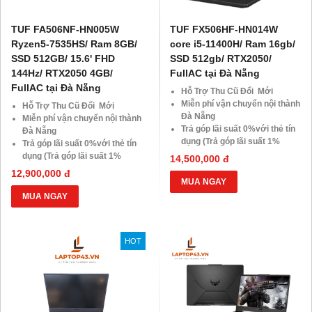
TUF FA506NF-HN005W
TUF FX506HF-HN014W
Ryzen5-7535HS/ Ram 8GB/
core i5-11400H/ Ram 16gb/
SSD 512GB/ 15.6' FHD
SSD 512gb/ RTX2050/
144Hz/ RTX2050 4GB/
FullAC tại Đà Nẵng
FullAC tại Đà Nẵng
Hỗ Trợ Thu Cũ Đổi Mới
Miễn phí vận chuyển nội thành
Hỗ Trợ Thu Cũ Đổi Mới
Đà Nẵng
Miễn phí vận chuyển nội thành
Trả góp lãi suất 0%với thẻ tín
Đà Nẵng
dụng (Trả góp lãi suất 1%
Trả góp lãi suất 0%với thẻ tín
HDsaison - chỉ cần CMND
dụng (Trả góp lãi suất 1%
14,500,000 đ
BLX hoặc hộ khẩu gốc )
HDsaison - chỉ cần CMND
12,900,000 đ
Giảm 20%khi nâng cấp Ram-
BLX hoặc hộ khẩu gốc )
MUA NGAY
SSD
Giảm 20%khi nâng cấp Ram-
MUA NGAY
Giảm giá trực tiếp đối với
SSD
khách hàng ở xa, HSSV . Săn
Giảm giá trực tiếp đối với
10.000 Voucher Giảm
khách hàng ở xa, HSSV . Săn
HOT
Giá 500.000đ
10.000 Voucher Giảm
Giá 500.000đ