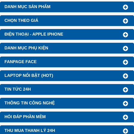
10.000 Voucher Giảm
khách hàng ở xa, HSSV . Săn
DANH MỤC SẢN PHẨM
Giá 500.000đ
10.000 Voucher Giảm
Giá 500.000đ
CHỌN THEO GIÁ
ĐIỆN THOẠI - APPLE IPHONE
DANH MỤC PHỤ KIỆN
FANPAGE FACE
LAPTOP NỔI BẬT (HOT)
TIN TỨC 24H
THÔNG TIN CÔNG NGHỆ
HỎI ĐÁP PHẦN MỀM
THU MUA THANH LÝ 24H