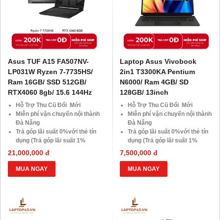
Asus TUF A15 FA507NV-
Laptop Asus Vivobook
LP031W Ryzen 7-7735HS/
2in1 T3300KA Pentium
Ram 16GB/ SSD 512GB/
N6000/ Ram 4GB/ SD
RTX4060 8gb/ 15.6 144Hz
128GB/ 13inch
Hỗ Trợ Thu Cũ Đổi Mới
Hỗ Trợ Thu Cũ Đổi Mới
Miễn phí vận chuyển nội thành
Miễn phí vận chuyển nội thành
Đà Nẵng
Đà Nẵng
Trả góp lãi suất 0%với thẻ tín
Trả góp lãi suất 0%với thẻ tín
dụng (Trả góp lãi suất 1%
dụng (Trả góp lãi suất 1%
HDsaison - chỉ cần CMND
HDsaison - chỉ cần CMND
21,000,000 đ
7,500,000 đ
BLX hoặc hộ khẩu gốc )
BLX hoặc hộ khẩu gốc )
Giảm 20%khi nâng cấp Ram-
Giảm 20%khi nâng cấp Ram-
MUA NGAY
MUA NGAY
SSD
SSD
Giảm giá trực tiếp đối với
Giảm giá trực tiếp đối với
khách hàng ở xa, HSSV . Săn
khách hàng ở xa, HSSV . Săn
10.000 Voucher Giảm
10.000 Voucher Giảm
Giá 500.000đ
Giá 500.000đ