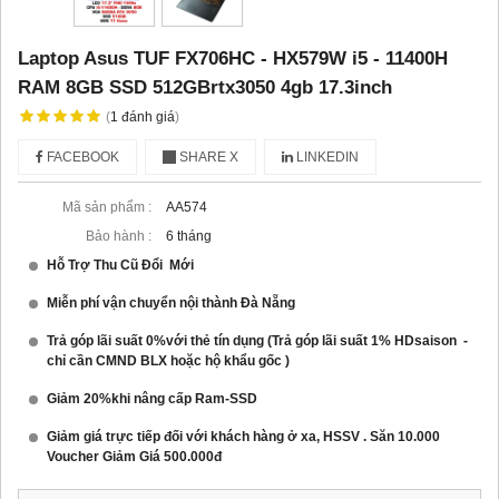
Laptop Asus TUF FX706HC - HX579W i5 - 11400H
RAM 8GB SSD 512GBrtx3050 4gb 17.3inch
(
1
đánh giá
)
FACEBOOK
SHARE X
LINKEDIN
Mã sản phẩm :
AA574
Bảo hành :
6 tháng
Hỗ Trợ Thu Cũ Đổi Mới
Miễn phí vận chuyển nội thành Đà Nẵng
Trả góp lãi suất 0%với thẻ tín dụng (Trả góp lãi suất 1% HDsaison -
chỉ cần CMND BLX hoặc hộ khẩu gốc )
Giảm 20%khi nâng cấp Ram-SSD
Giảm giá trực tiếp đối với khách hàng ở xa, HSSV . Săn 10.000
Voucher Giảm Giá 500.000đ