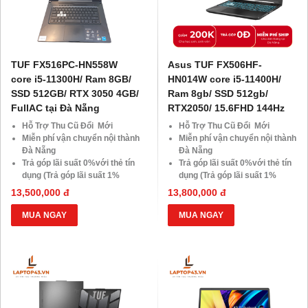
TUF FX516PC-HN558W
Asus TUF FX506HF-
core i5-11300H/ Ram 8GB/
HN014W core i5-11400H/
SSD 512GB/ RTX 3050 4GB/
Ram 8gb/ SSD 512gb/
FullAC tại Đà Nẵng
RTX2050/ 15.6FHD 144Hz
Hỗ Trợ Thu Cũ Đổi Mới
Hỗ Trợ Thu Cũ Đổi Mới
Miễn phí vận chuyển nội thành
Miễn phí vận chuyển nội thành
Đà Nẵng
Đà Nẵng
Trả góp lãi suất 0%với thẻ tín
Trả góp lãi suất 0%với thẻ tín
dụng (Trả góp lãi suất 1%
dụng (Trả góp lãi suất 1%
HDsaison - chỉ cần CMND
HDsaison - chỉ cần CMND
13,500,000 đ
13,800,000 đ
BLX hoặc hộ khẩu gốc )
BLX hoặc hộ khẩu gốc )
Giảm 20%khi nâng cấp Ram-
Giảm 20%khi nâng cấp Ram-
MUA NGAY
MUA NGAY
SSD
SSD
Giảm giá trực tiếp đối với
Giảm giá trực tiếp đối với
khách hàng ở xa, HSSV . Săn
khách hàng ở xa, HSSV . Săn
10.000 Voucher Giảm
10.000 Voucher Giảm
Giá 500.000đ
Giá 500.000đ