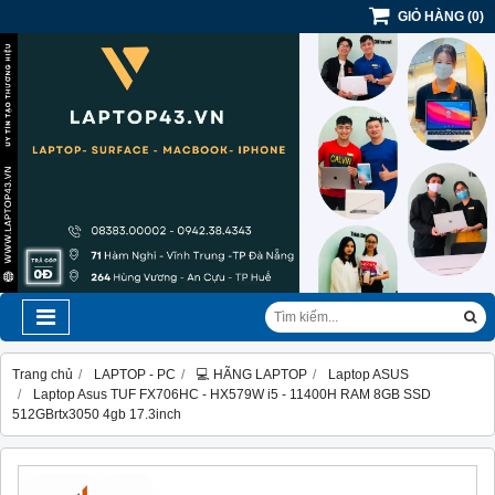
GIỎ HÀNG
(
0
)
Trang chủ
LAPTOP - PC
💻 HÃNG LAPTOP
Laptop ASUS
Laptop Asus TUF FX706HC - HX579W i5 - 11400H RAM 8GB SSD
512GBrtx3050 4gb 17.3inch