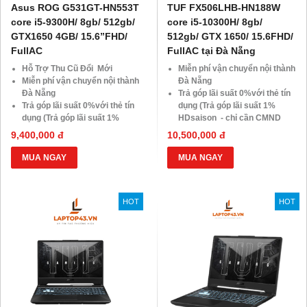
Asus ROG G531GT-HN553T
TUF FX506LHB-HN188W
core i5-9300H/ 8gb/ 512gb/
core i5-10300H/ 8gb/
GTX1650 4GB/ 15.6”FHD/
512gb/ GTX 1650/ 15.6FHD/
FullAC
FullAC tại Đà Nẵng
Hỗ Trợ Thu Cũ Đổi Mới
Miễn phí vận chuyển nội thành
Miễn phí vận chuyển nội thành
Đà Nẵng
Đà Nẵng
Trả góp lãi suất 0%với thẻ tín
Trả góp lãi suất 0%với thẻ tín
dụng (Trả góp lãi suất 1%
dụng (Trả góp lãi suất 1%
HDsaison - chỉ cần CMND
HDsaison - chỉ cần CMND
BLX hoặc hộ khẩu gốc )
9,400,000 đ
10,500,000 đ
BLX hoặc hộ khẩu gốc )
Giảm 20%khi nâng cấp Ram-
Giảm 20%khi nâng cấp Ram-
SSD
MUA NGAY
MUA NGAY
SSD
Giảm giá trực tiếp đối với
Giảm giá trực tiếp đối với
khách hàng ở xa, HSSV . Săn
khách hàng ở xa, HSSV . Săn
10.000 Voucher Giảm
HOT
HOT
10.000 Voucher Giảm
Giá 500.000đ
Giá 500.000đ