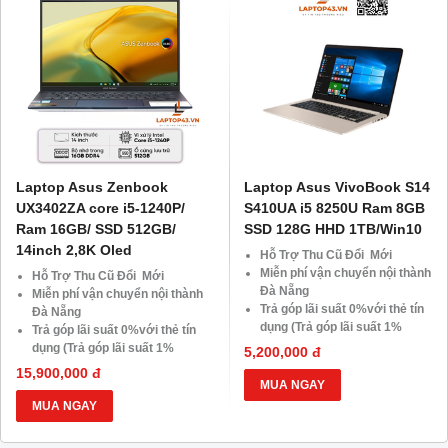
Giá 500.000đ
Laptop Asus Zenbook
Laptop Asus VivoBook S14
UX3402ZA core i5-1240P/
S410UA i5 8250U Ram 8GB
Ram 16GB/ SSD 512GB/
SSD 128G HHD 1TB/Win10
14inch 2,8K Oled
Hỗ Trợ Thu Cũ Đổi Mới
Miễn phí vận chuyển nội thành
Hỗ Trợ Thu Cũ Đổi Mới
Đà Nẵng
Miễn phí vận chuyển nội thành
Trả góp lãi suất 0%với thẻ tín
Đà Nẵng
dụng (Trả góp lãi suất 1%
Trả góp lãi suất 0%với thẻ tín
HDsaison - chỉ cần CMND
dụng (Trả góp lãi suất 1%
5,200,000 đ
BLX hoặc hộ khẩu gốc )
HDsaison - chỉ cần CMND
15,900,000 đ
Giảm 20%khi nâng cấp Ram-
BLX hoặc hộ khẩu gốc )
MUA NGAY
SSD
Giảm 20%khi nâng cấp Ram-
MUA NGAY
Giảm giá trực tiếp đối với
SSD
khách hàng ở xa, HSSV . Săn
Giảm giá trực tiếp đối với