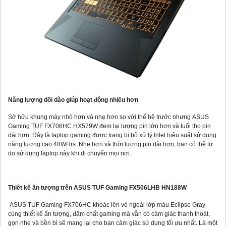
Năng lượng dồi dào giúp hoạt động nhiều hơn
Sở hữu khung máy nhỏ hơn và nhẹ hơn so với thế hệ trước nhưng ASUS
Gaming TUF FX706HC HX579W đem lại lượng pin lớn hơn và tuổi thọ pin
dài hơn. Đây là laptop gaming được trang bị bộ xử lý Intel hiệu suất sử dụng
năng lượng cao 48WHrs. Nhẹ hơn và thời lượng pin dài hơn, bạn có thể tự
do sử dụng laptop này khi di chuyển mọi nơi.
Thiết kế ấn tượng trên ASUS TUF Gaming FX506LHB HN188W
ASUS TUF Gaming FX706HC khoác lên vẻ ngoài lớp màu Eclipse Gray
cùng thiết kế ấn tượng, đậm chất gaming mà vẫn có cảm giác thanh thoát,
gọn nhẹ và bền bỉ sẽ mang lại cho bạn cảm giác sử dụng tối ưu nhất. Là một