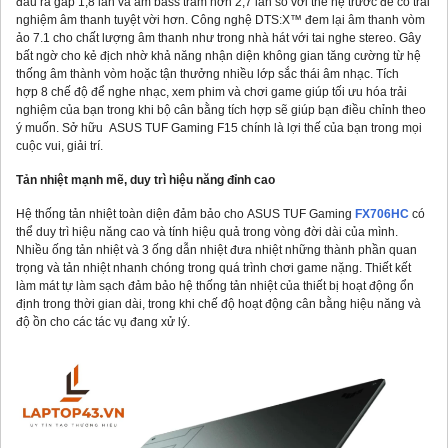
đầu ra gấp 1,8 lần và âm bass trầm hơn 2,7 lần so với thế hệ trước để có trải
nghiệm âm thanh tuyệt vời hơn. Công nghệ DTS:X™ đem lại âm thanh vòm
ảo 7.1 cho chất lượng âm thanh như trong nhà hát với tai nghe stereo. Gây
bất ngờ cho kẻ địch nhờ khả năng nhận diện không gian tăng cường từ hệ
thống âm thành vòm hoặc tận thưởng nhiều lớp sắc thái âm nhạc. Tích
hợp 8 chế độ để nghe nhạc, xem phim và chơi game giúp tối ưu hóa trải
nghiệm của bạn trong khi bộ cân bằng tích hợp sẽ giúp bạn điều chỉnh theo
ý muốn. Sở hữu ASUS TUF Gaming F15 chính là lợi thế của bạn trong mọi
cuộc vui, giải trí.
Tản nhiệt mạnh mẽ, duy trì hiệu năng đỉnh cao
Hệ thống tản nhiệt toàn diện đảm bảo cho ASUS TUF Gaming
FX706HC
có
thể duy trì hiệu năng cao và tính hiệu quả trong vòng đời dài của mình.
Nhiều ống tản nhiệt và 3 ống dẫn nhiệt đưa nhiệt những thành phần quan
trọng và tản nhiệt nhanh chóng trong quá trình chơi game nặng. Thiết kết
làm mát tự làm sạch đảm bảo hệ thống tản nhiệt của thiết bị hoạt động ổn
định trong thời gian dài, trong khi chế độ hoạt động cân bằng hiệu năng và
độ ồn cho các tác vụ đang xử lý.