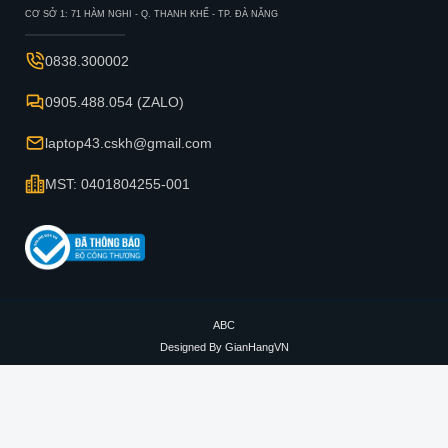
CƠ SỞ 1: 71 HÀM NGHI - Q. THANH KHẾ - TP. ĐÀ NẴNG
0838.300002
0905.488.054 (ZALO)
laptop43.cskh@gmail.com
MST: 0401804255-001
ABC
Designed By
GianHangVN