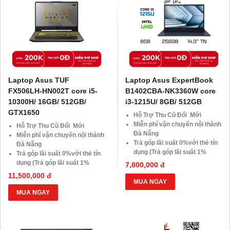
Laptop Asus TUF
Laptop Asus ExpertBook
FX506LH-HN002T core i5-
B1402CBA-NK3360W core
10300H/ 16GB/ 512GB/
i3-1215U/ 8GB/ 512GB
GTX1650
Hỗ Trợ Thu Cũ Đổi Mới
Miễn phí vận chuyển nội thành
Hỗ Trợ Thu Cũ Đổi Mới
Đà Nẵng
Miễn phí vận chuyển nội thành
Trả góp lãi suất 0%với thẻ tín
Đà Nẵng
dụng (Trả góp lãi suất 1%
Trả góp lãi suất 0%với thẻ tín
HDsaison - chỉ cần CMND
dụng (Trả góp lãi suất 1%
7,800,000 đ
BLX hoặc hộ khẩu gốc )
HDsaison - chỉ cần CMND
11,500,000 đ
Giảm 20%khi nâng cấp Ram-
BLX hoặc hộ khẩu gốc )
MUA NGAY
SSD
Giảm 20%khi nâng cấp Ram-
MUA NGAY
Giảm giá trực tiếp đối với
SSD
khách hàng ở xa, HSSV . Săn
Giảm giá trực tiếp đối với
10.000 Voucher Giảm
khách hàng ở xa, HSSV . Săn
Giá 500.000đ
10.000 Voucher Giảm