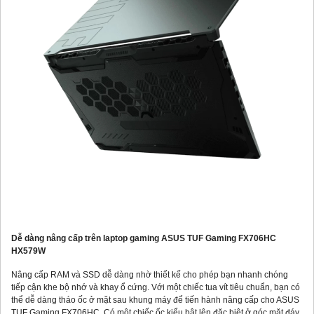
Dễ dàng nâng cấp trên laptop gaming ASUS TUF Gaming FX706HC
HX579W
Nâng cấp RAM và SSD dễ dàng nhờ thiết kế cho phép bạn nhanh chóng
tiếp cận khe bộ nhớ và khay ổ cứng. Với một chiếc tua vít tiêu chuẩn, bạn có
thể dễ dàng tháo ốc ở mặt sau khung máy để tiến hành nâng cấp cho ASUS
TUF Gaming FX706HC. Có một chiếc ốc kiểu bật lên đặc biệt ở góc mặt đáy,