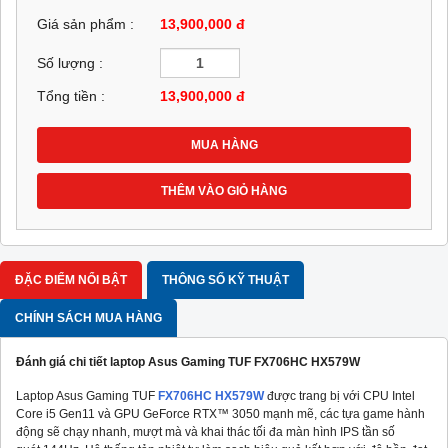
Giá sản phẩm :
13,900,000 đ
Số lượng :
Tổng tiền :
13,900,000
đ
MUA HÀNG
THÊM VÀO GIỎ HÀNG
ĐẶC ĐIỂM NỔI BẬT
THÔNG SỐ KỸ THUẬT
CHÍNH SÁCH MUA HÀNG
Đánh giá chi tiết laptop Asus Gaming TUF FX706HC HX579W
Laptop Asus Gaming TUF
FX706HC HX579W
được trang bị với CPU Intel
Core i5 Gen11 và GPU GeForce RTX™ 3050 mạnh mẽ, các tựa game hành
động sẽ chạy nhanh, mượt mà và khai thác tối đa màn hình IPS tần số