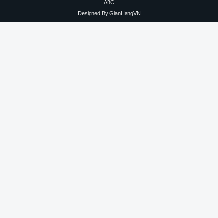
ABC
Designed By
GianHangVN