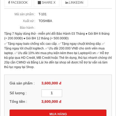
FACEBOOK
SHARE X
LINKEDIN
Mã sản phẩm :
T-101
Xuất xứ :
TOSHIBA
Bảo hành :
Tặng 7 Ngày dùng thử - miễn phí đổi Bảo Hành 03 Tháng ♦ Gói BH 6 tháng
(+ 200.000Đ) ♦ Gói BH 12 tháng (+ 500.000Đ)
✅ Tặng ngay balo chống sốc cao cấp. ✅ Tặng ngay chuột không dây. ✅
Tặng ngay lót chuột logitech. ✅ Ưu đãi 200.000 VNĐ cho sinh viên mua
laptop. ✅ Ưu đãi 10% khi mua phụ kiện kèm theo tại Laptop43.vn ✅ Hỗ trợ
trả góp qua HD Credit, MB Credit hoặc Thẻ tín dụng, thủ tục nhanh chóng chỉ
20p cần CMND và Bằng Lái Xe đến tại shop sẽ được hỗ trợ tư vấn và làm
thủ tục ngay tại Shop.
Giá sản phẩm :
3,600,000 đ
Số lượng :
Tổng tiền :
3,600,000
đ
MUA HÀNG