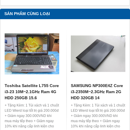
SẢN PHẨM CÙNG LOẠI
Toshiba Satellite L755 Core
SAMSUNG NP300E4Z Core
i3-23 10M~2.1GHz Ram 4G
i3-2350M~2.3GHz Ram 2G
HDD 250GB 15.6
HDD 320GB 14
+ Tặng Kèm: 1 Túi xách và 1 chuột
+ Tặng Kèm: 1 Túi xách và 1 chuột
LED Wierd loại tốt trị giá 200.000đ
LED Wierd loại tốt trị giá 200.000đ
+ Giảm ngay 300.000VND khi
+ Giảm ngay 300.000VND khi
mua máy tếp theo + Giảm ngay
mua máy tếp theo + Giảm ngay
10% khi nâng cấp linh kiện cho
10% khi nâng cấp linh kiện cho