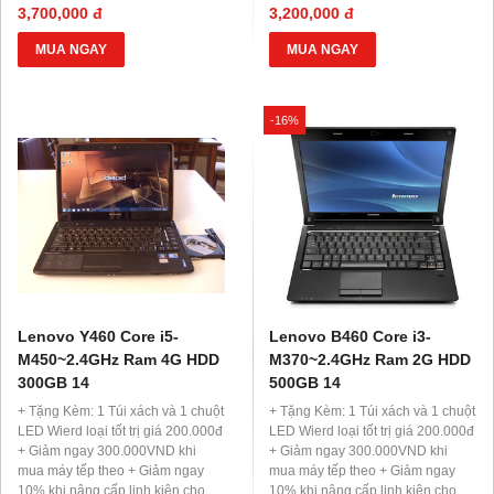
những máy khác + Hỗ trợ trả góp
những máy khác + Hỗ trợ trả góp
3,700,000 đ
3,200,000 đ
0 đồng, 0% lãi suất
0 đồng, 0% lãi suất
MUA NGAY
MUA NGAY
-16%
Lenovo Y460 Core i5-
Lenovo B460 Core i3-
M450~2.4GHz Ram 4G HDD
M370~2.4GHz Ram 2G HDD
300GB 14
500GB 14
+ Tặng Kèm: 1 Túi xách và 1 chuột
+ Tặng Kèm: 1 Túi xách và 1 chuột
LED Wierd loại tốt trị giá 200.000đ
LED Wierd loại tốt trị giá 200.000đ
+ Giảm ngay 300.000VND khi
+ Giảm ngay 300.000VND khi
mua máy tếp theo + Giảm ngay
mua máy tếp theo + Giảm ngay
10% khi nâng cấp linh kiện cho
10% khi nâng cấp linh kiện cho