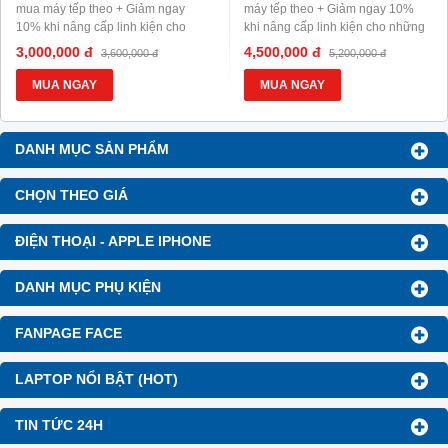
mua máy tếp theo + Giảm ngay
máy tếp theo + Giảm ngay 10%
10% khi nâng cấp linh kiện cho
khi nâng cấp linh kiện cho những
những máy khác + Hỗ trợ trả góp
máy khác + Hỗ trợ trả góp 0 đồng,
3,000,000 đ
4,500,000 đ
3,600,000 đ
5,200,000 đ
0 đồng, 0% lãi suất
0% lãi suất
MUA NGAY
MUA NGAY
DANH MỤC SẢN PHẨM
CHỌN THEO GIÁ
ĐIỆN THOẠI - APPLE IPHONE
DANH MỤC PHỤ KIỆN
FANPAGE FACE
LAPTOP NỔI BẬT (HOT)
TIN TỨC 24H