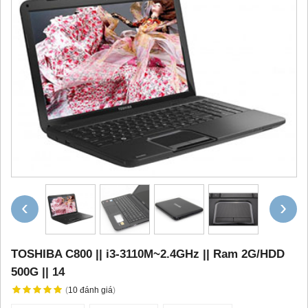
‹
›
TOSHIBA C800 || i3-3110M~2.4GHz || Ram 2G/HDD
500G || 14
(
10
đánh giá
)