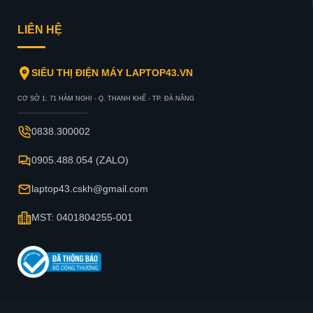
LIÊN HỆ
SIÊU THỊ ĐIỆN MÁY LAPTOP43.VN
CƠ SỞ 1: 71 HÀM NGHI - Q. THANH KHẾ - TP. ĐÀ NẴNG
0838.300002
0905.488.054 (ZALO)
laptop43.cskh@gmail.com
MST: 0401804255-001