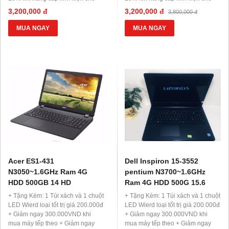
những máy khác + Hỗ trợ trả góp
những máy khác + Hỗ trợ trả góp
3,200,000 đ
3,200,000 đ
3,800,000 đ
0 đồng, 0% lãi suất
0 đồng, 0% lãi suất
MUA NGAY
MUA NGAY
Acer ES1-431
Dell Inspiron 15-3552
N3050~1.6GHz Ram 4G
pentium N3700~1.6GHz
HDD 500GB 14 HD
Ram 4G HDD 500G 15.6
+ Tặng Kèm: 1 Túi xách và 1 chuột
+ Tặng Kèm: 1 Túi xách và 1 chuột
LED Wierd loại tốt trị giá 200.000đ
LED Wierd loại tốt trị giá 200.000đ
+ Giảm ngay 300.000VND khi
+ Giảm ngay 300.000VND khi
mua máy tếp theo + Giảm ngay
mua máy tếp theo + Giảm ngay