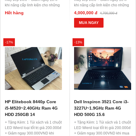
khi nâng cấp linh kiện cho những
khi nâng cấp linh kiện cho những
máy khác + Hỗ trợ trả góp 0đ, 0%
máy khác + Hỗ trợ trả góp 0đ, 0%
Hết hàng
4,000,000 đ
4,700,000 đ
lãi suất
lãi suất
MUA NGAY
-17%
-13%
HP Elitebook 8440p Core
Dell Inspiron 3521 Core i3-
i5-M520~2.40GHz Ram 4G
3227U~1.9GHz Ram 4G
HDD 250GB 14
HDD 500G 15.6
+ Tặng Kèm: 1 Túi xách và 1 chuột
+ Tặng Kèm: 1 Túi xách và 1 chuột
LED Wierd loại tốt trị giá 200.000đ
LED Wierd loại tốt trị giá 200.000đ
+ Giảm ngay 300.000VND khi
+ Giảm ngay 300.00VND khi mua