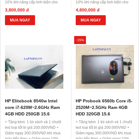
10% khi nâng cấp linh kiện cho
10% khi nâng cấp linh kiện cho
những máy khác + Hỗ trợ trả góp
những máy khác + Hỗ trợ trả góp
3,800,000 đ
4,800,000 đ
0 đồng, 0% lãi suất
0 đồng, 0% lãi suất
MUA NGAY
MUA NGAY
-15%
HP Elitebook 8540w Intel
HP Probook 6560b Core i5-
core i7-620M~2.6GHz Ram
2520M~2.5GHz Ram 4GB
4GB HDD 250GB 15.6
HDD 320GB 15.6
+ Tặng kèm: 1 túi xách và 1 chuột
+ Tặng kèm: 1 túi xách và 1 chuột
led loại tốt trị giá 200.000VND +
led loại tốt trị giá 200.000VND +
Giảm ngay 300.000VND khi mua
Giảm ngay 300.000VND khi mua
máy tiếp theo + Giảm ngay 10%
máy tiếp theo + Giảm ngay 10%