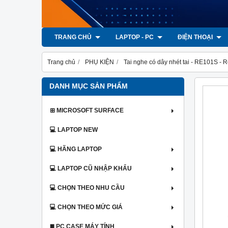
TRANG CHỦ
LAPTOP - PC
ĐIỆN THOẠI
Trang chủ
PHỤ KIỆN
Tai nghe có dây nhét tai - RE101S -
DANH MỤC SẢN PHẨM
⊞ MICROSOFT SURFACE
💻 LAPTOP NEW
💻 HÃNG LAPTOP
💻 LAPTOP CŨ NHẬP KHẨU
💻 CHỌN THEO NHU CẦU
💻 CHỌN THEO MỨC GIÁ
◼️ PC CASE MÁY TÍNH