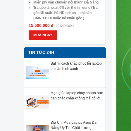
05.488.054
Miễn phí vận chuyển nội thành Đà Nẵng
Trả góp lã
Trả góp lãi suất 0%với thẻ tín dụng (Trả
góp lãi s
góp lãi suất 1% HDsaison - chỉ cần
CMND BLX
CMND BLX hoặc hộ khẩu gốc )
Giảm 20%
Giảm 20%khi nâng cấp Ram-SSD
Giảm giá 
15,500,000 đ
13,900,000
19,040,000 đ
Giảm giá trực tiếp đối với khách hàng ở
xa, HSSV.
xa, HSSV . Săn 10.000 Voucher Giảm
Giá 500.
MUA NGAY
MUA NG
Giá 500.000đ
TIN TỨC 24H
Bật mí cách khắc phục lỗi laptop
bị màn hình xanh
Mẹo giúp laptop chạy nhanh hơn
bạn chắc chắn không thể bỏ lỡ
Địa Chỉ Mua Laptop Asus Đà
Nẵng Uy Tín, Chất Lượng