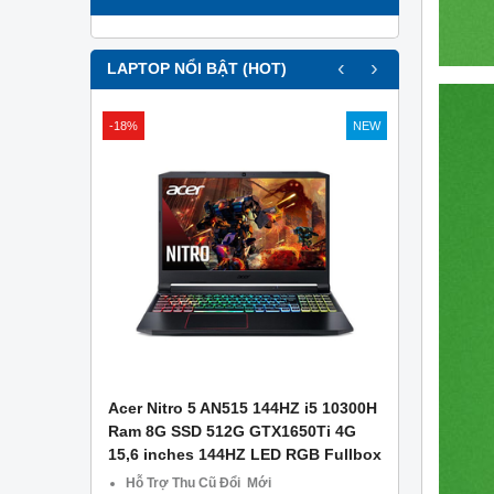
‹
›
LAPTOP NỔI BẬT (HOT)
-18%
NEW
APTOP .
Acer Nitro 5 AN515 144HZ i5 10300H
Asus Gami
g Công Ty
Ram 8G SSD 512G GTX1650Ti 4G
– Ram 8GB
15,6 inches 144HZ LED RGB Fullbox
1650 4GB –
CŨ TẠI Đà
Hỗ Trợ Thu Cũ Đổi Mới
Miễn phí 