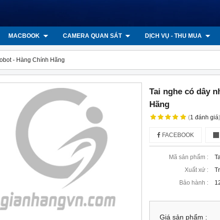
MACBOOK
CAMERA QUAN SÁT
DỊCH VỤ - THU MUA
 Robot - Hàng Chính Hãng
Tai nghe có dây n
Hãng
(
1
đánh giá
FACEBOOK
Mã sản phẩm :
T
Xuất xứ :
T
Bảo hành :
1
Giá sản phẩm :