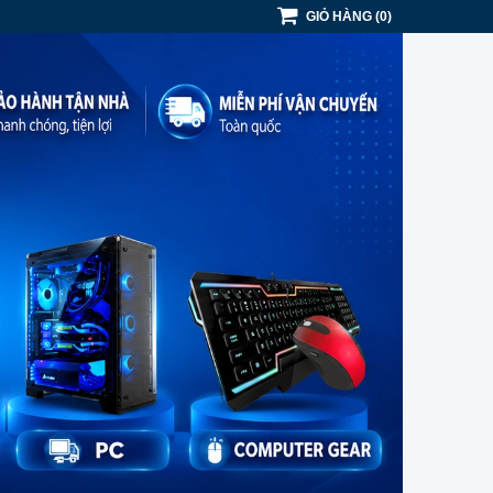
GIỎ HÀNG
(
0
)