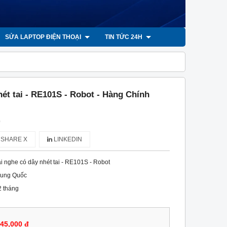
SỬA LAPTOP ĐIỆN THOẠI
TIN TỨC 24H
hét tai - RE101S - Robot - Hàng Chính
)
SHARE X
LINKEDIN
ai nghe có dây nhét tai - RE101S - Robot
rung Quốc
2 tháng
45,000 đ