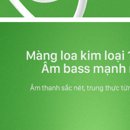
HOT
-36%
NE
ng TUF FX506 i5 10300H
Asus VivoBook X415EA-EB638T
 – SSD 512GB – GTX
Core i3 1115G4/ Ram 4GB/
 15.6'' FHD
SSD512GB/ Màn Hình 14 FHD/Win1
vận chuyển nội thành Đà Nẵng
Hỗ Trợ Thu Cũ Đổi Mới