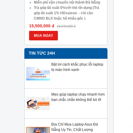
05.488.054
Miễn phí vận chuyển nội thành Đà Nẵng
Trả góp lã
Trả góp lãi suất 0%với thẻ tín dụng (Trả
góp lãi s
góp lãi suất 1% HDsaison - chỉ cần
CMND BLX
CMND BLX hoặc hộ khẩu gốc )
Giảm 20%
Giảm 20%khi nâng cấp Ram-SSD
Giảm giá 
15,500,000 đ
13,900,000
19,040,000 đ
Giảm giá trực tiếp đối với khách hàng ở
xa, HSSV.
xa, HSSV . Săn 10.000 Voucher Giảm
Giá 500.
MUA NGAY
MUA NG
Giá 500.000đ
TIN TỨC 24H
Bật mí cách khắc phục lỗi laptop
bị màn hình xanh
Mẹo giúp laptop chạy nhanh hơn
bạn chắc chắn không thể bỏ lỡ
Địa Chỉ Mua Laptop Asus Đà
Nẵng Uy Tín, Chất Lượng