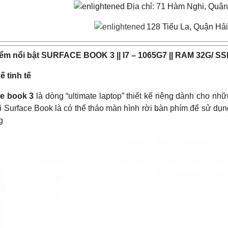
Địa chỉ: 71 Hàm Nghi, Quậ
128 Tiểu La, Quận Hả
ểm nổi bật SURFACE BOOK 3 || I7 – 1065G7 || RAM 32G/ SSD
ế tinh tế
e book 3
là dòng “ultimate laptop” thiết kế riêng dành cho nh
i Surface Book là có thể tháo màn hình rời bàn phím để sử dụn
g