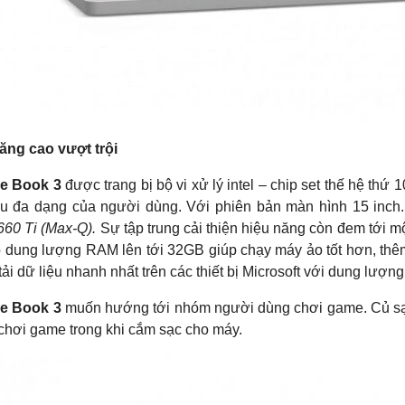
HOT
-36%
NE
ăng cao vượt trội
ce Book 3
được trang bị bộ vi xử lý intel – chip set thế hệ th
u đa dạng của người dùng. Với phiên bản màn hình 15 inch
60 Ti (Max-Q).
Sự tập trung cải thiện hiệu năng còn đem tới mộ
 dung lượng RAM lên tới 32GB giúp chạy máy ảo tốt hơn, thê
tải dữ liệu nhanh nhất trên các thiết bị Microsoft với dung lượ
ce Book 3
muốn hướng tới nhóm người dùng chơi game. Củ sạc
 chơi game trong khi cắm sạc cho máy.
ng TUF FX506 i5 10300H
Asus VivoBook X415EA-EB638T
 – SSD 512GB – GTX
Core i3 1115G4/ Ram 4GB/
 15.6'' FHD
SSD512GB/ Màn Hình 14 FHD/Win1
vận chuyển nội thành Đà Nẵng
Hỗ Trợ Thu Cũ Đổi Mới