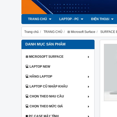
TRANG CHỦ
LAPTOP - PC
ĐIỆN THOẠI
Trang chủ
TRANG CHỦ
⊞ Microsoft Surface
SURFACE BO
DANH MỤC SẢN PHẨM
⊞ MICROSOFT SURFACE
💻 LAPTOP NEW
💻 HÃNG LAPTOP
💻 LAPTOP CŨ NHẬP KHẨU
💻 CHỌN THEO NHU CẦU
💻 CHỌN THEO MỨC GIÁ
◼️ PC CASE MÁY TÍNH