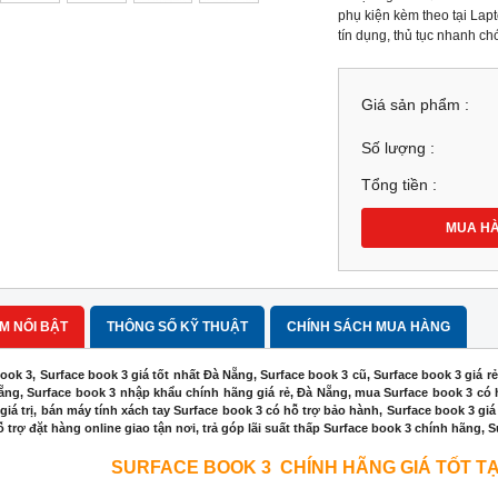
phụ kiện kèm theo tại Lap
tín dụng, thủ tục nhanh 
Giá sản phẩm :
Số lượng :
Tổng tiền :
MUA H
M NỔI BẬT
THÔNG SỐ KỸ THUẬT
CHÍNH SÁCH MUA HÀNG
ook 3, Surface book 3 giá tốt nhất Đà Nẵng, Surface book 3 cũ, Surface book 3 giá 
ng, Surface book 3 nhập khẩu chính hãng giá rẻ, Đà Nẵng, mua Surface book 3 có hỗ 
giá trị, bán máy tính xách tay Surface book 3 có hỗ trợ bảo hành, Surface book 3 giá 
 trợ đặt hàng online giao tận nơi, trả góp lãi suất thấp Surface book 3 chính hãng, 
SURFACE BOOK 3 CHÍNH HÃNG GIÁ TỐT
TẠ