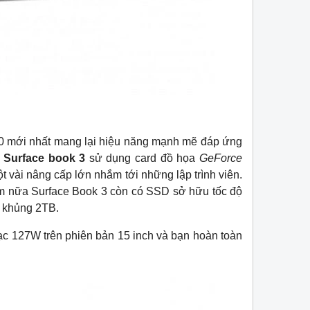
W
-20%
ứ 10 mới nhất mang lại hiệu năng mạnh mẽ đáp ứng
.
Surface book 3
sử dụng card đồ họa
GeForce
t vài nâng cấp lớn nhắm tới những lập trình viên.
m nữa Surface Book 3 còn có SSD sở hữu tốc độ
ng khủng 2TB.
 127W trên phiên bản 15 inch và bạn hoàn toàn
ASUS Vivobook X509JP | Core i5 -
ASUS Vivobook X50
1035G1 | Ram 8Gb | SSD 512GB |
1035G1/ 8GB/ 512G
0
Nvidia GeForce MX330 | 15.6 Full HD
15.6 FHD/ WIN 10 Fu
✅ Ưu đãi 10% khi mua phụ kiện kèm
Miễn phí vận chuyển