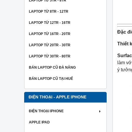
LAPTOP TỪ 5TR - 8TR
LAPTOP TỪ 8TR - 12TR
LAPTOP TỪ 12TR - 16TR
Đặc đi
LAPTOP TỪ 16TR - 20TR
Thiết k
LAPTOP TỪ 20TR - 30TR
Surfac
LAPTOP TỪ 30TR - 80TR
làm vớ
BÁN LAPTOP CŨ ĐÀ NẴNG
ý tưởn
BÁN LAPTOP CŨ TẠI HUẾ
ĐIỆN THOẠI - APPLE IPHONE
ĐIỆN THOẠI IPHONE
APPLE IPAD