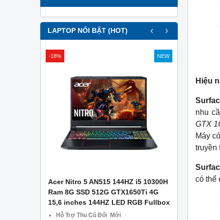
‹
›
LAPTOP NỔI BẬT (HOT)
-18%
NEW
Hiệu n
Surfa
nhu cầ
GTX 16
Máy có
truyền 
Surfa
có thể
APTOP .
Acer Nitro 5 AN515 144HZ i5 10300H
Asus Gami
g Công Ty
Ram 8G SSD 512G GTX1650Ti 4G
– Ram 8GB
15,6 inches 144HZ LED RGB Fullbox
1650 4GB –
CŨ TẠI Đà
Hỗ Trợ Thu Cũ Đổi Mới
Miễn phí 