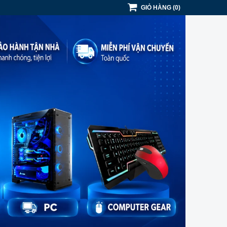
GIỎ HÀNG
(
0
)