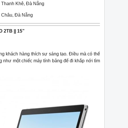
n Thanh Khê, Đà Nẵng
i Châu, Đà Nẵng
 2TB || 15”
ững khách hàng thích sự sáng tạo. Điều mà có thể
g như một chiếc máy tính bảng để đi khắp nới tìm