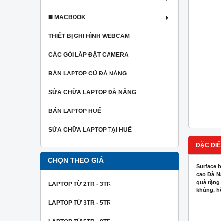
◼️ MACBOOK
THIẾT BỊ GHI HÌNH WEBCAM
CÁC GÓI LẮP ĐẶT CAMERA
BÁN LAPTOP CŨ ĐÀ NẴNG
SỬA CHỮA LAPTOP ĐÀ NẴNG
BÁN LAPTOP HUẾ
SỬA CHỮA LAPTOP TẠI HUẾ
ĐẶC ĐIỂ
CHỌN THEO GIÁ
Surface b
cao Đà Nẵ
quà tặng 
LAPTOP TỪ 2TR - 3TR
khủng, hỗ
LAPTOP TỪ 3TR - 5TR