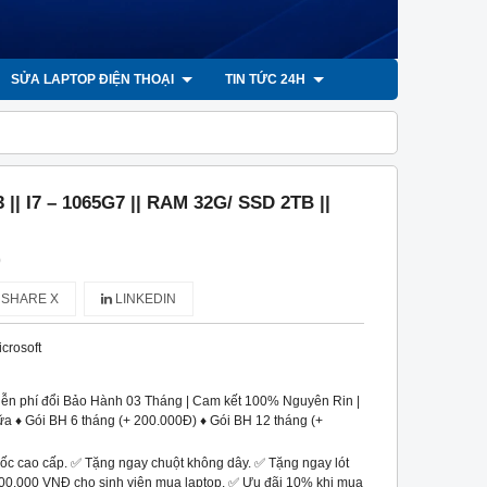
SỬA LAPTOP ĐIỆN THOẠI
TIN TỨC 24H
| I7 – 1065G7 || RAM 32G/ SSD 2TB ||
)
SHARE X
LINKEDIN
icrosoft
iễn phí đổi Bảo Hành 03 Tháng | Cam kết 100% Nguyên Rin |
a ♦ Gói BH 6 tháng (+ 200.000Đ) ♦ Gói BH 12 tháng (+
ốc cao cấp. ✅ Tặng ngay chuột không dây. ✅ Tặng ngay lót
 200.000 VNĐ cho sinh viên mua laptop. ✅ Ưu đãi 10% khi mua