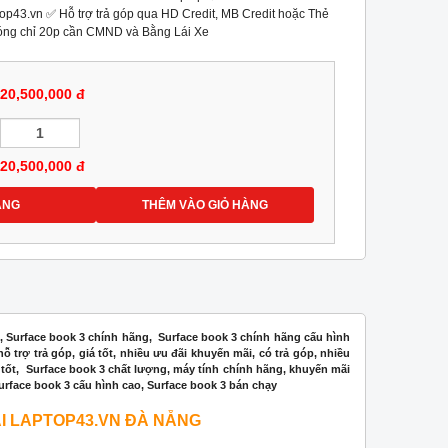
top43.vn ✅ Hỗ trợ trả góp qua HD Credit, MB Credit hoặc Thẻ
chóng chỉ 20p cần CMND và Bằng Lái Xe
20,500,000 đ
20,500,000
đ
ÀNG
THÊM VÀO GIỎ HÀNG
rẻ, Surface book 3 chính hãng, Surface book 3 chính hãng cấu hình
trợ trả góp, giá tốt, nhiều ưu đãi khuyến mãi, có trả góp, nhiều
tốt,
Surface book 3 chất lượng, máy tính chính hãng, khuyến mãi
Surface book 3 cấu hình cao, Surface book 3 bán chạy
I LAPTOP43.VN ĐÀ NẴNG