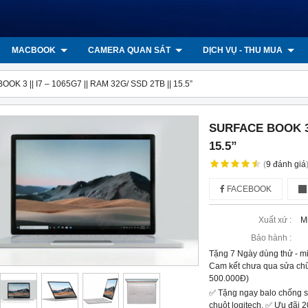
MACBOOK
CAMERA QUAN SÁT
DỊCH VỤ - THU MUA
OK 3 || I7 – 1065G7 || RAM 32G/ SSD 2TB || 15.5”
SURFACE BOOK 3 |
15.5”
(
9
đánh giá
FACEBOOK
Xuất xứ :
M
Bảo hành :
Tặng 7 Ngày dùng thử - m
Cam kết chưa qua sửa chữ
500.000Đ)
✅ Tặng ngay balo chống s
chuột logitech. ✅ Ưu đãi