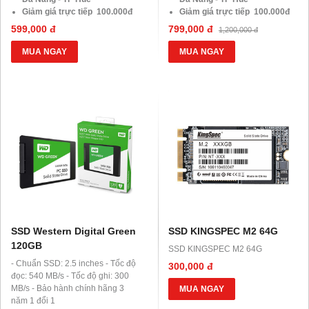
Giảm giá trực tiếp 100.000đ
Giảm giá trực tiếp 100.000đ
đối với khách hàng Áp Dụng
đối với khách hàng Áp Dụng
599,000 đ
799,000 đ
1,200,000 đ
VOCHER TRị Giá 850.000đ
VOCHER TRị Giá 850.000đ
MUA NGAY
MUA NGAY
SSD Western Digital Green
SSD KINGSPEC M2 64G
120GB
SSD KINGSPEC M2 64G
- Chuẩn SSD: 2.5 inches - Tốc độ
300,000 đ
đọc: 540 MB/s - Tốc độ ghi: 300
MB/s - Bảo hành chính hãng 3
MUA NGAY
năm 1 đổi 1