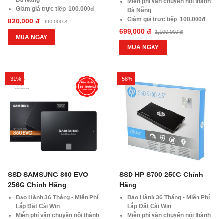
Miễn phí vận chuyển nội thành
Giảm giá trực tiếp 100.000đ
Đà Nẵng
đối với khách hàng Áp Dụng
Giảm giá trực tiếp 100.000đ
820,000 đ
990,000 đ
VOCHER TRị Giá 850.000đ
đối với khách hàng Áp Dụng
699,000 đ
1,100,000 đ
VOCHER TRị Giá 850.000đ
MUA NGAY
MUA NGAY
-31%
-58%
SSD SAMSUNG 860 EVO
SSD HP S700 250G Chính
256G Chính Hãng
Hãng
Bảo Hành 36 Tháng - Miễn Phí
Bảo Hành 36 Tháng - Miễn Phí
Lắp Đặt Cài Win
Lắp Đặt Cài Win
Miễn phí vận chuyển nội thành
Miễn phí vận chuyển nội thành