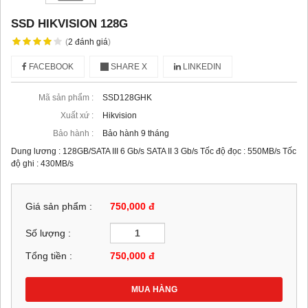
SSD HIKVISION 128G
(
2
đánh giá
)
FACEBOOK
SHARE X
LINKEDIN
Mã sản phẩm :
SSD128GHK
Xuất xứ :
Hikvision
Bảo hành :
Bảo hành 9 tháng
Dung lương : 128GB/SATA III 6 Gb/s SATA II 3 Gb/s Tốc độ đọc : 550MB/s Tốc
độ ghi : 430MB/s
Giá sản phẩm :
750,000 đ
Số lượng :
Tổng tiền :
750,000
đ
MUA HÀNG