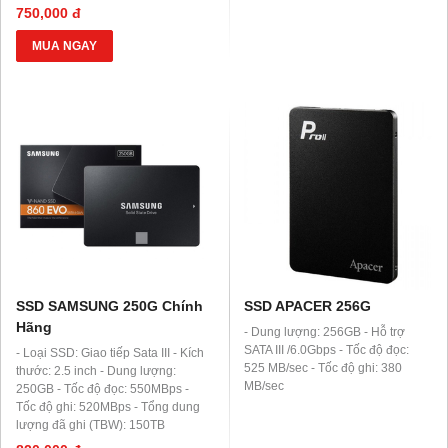
750,000 đ
MUA NGAY
SSD SAMSUNG 250G Chính
SSD APACER 256G
Hãng
- Dung lượng: 256GB - Hỗ trợ
SATA III /6.0Gbps - Tốc độ đọc:
- Loại SSD: Giao tiếp Sata III - Kích
525 MB/sec - Tốc độ ghi: 380
thước: 2.5 inch - Dung lượng:
MB/sec
250GB - Tốc độ đọc: 550MBps -
Tốc độ ghi: 520MBps - Tổng dung
lượng đã ghi (TBW): 150TB