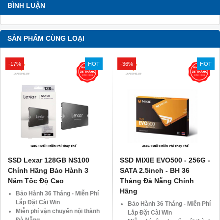
BÌNH LUẬN
SẢN PHẨM CÙNG LOẠI
-17%
HOT
-36%
HOT
SSD Lexar 128GB NS100
SSD MIXIE EVO500 - 256G -
Chính Hãng Bảo Hành 3
SATA 2.5inch - BH 36
Năm Tốc Độ Cao
Tháng Đà Nẵng Chính
Hãng
Bảo Hành 36 Tháng - Miễn Phí
Lắp Đặt Cài Win
Bảo Hành 36 Tháng - Miễn Phí
Miễn phí vận chuyển nội thành
Lắp Đặt Cài Win
Đà Nẵng