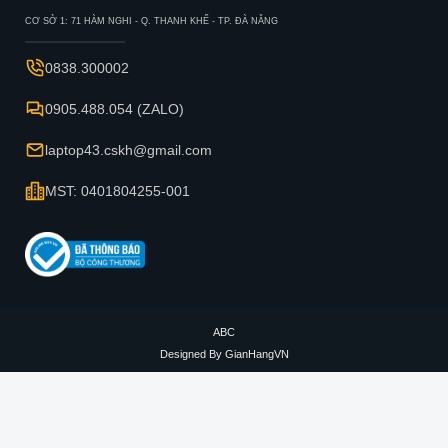
CƠ SỞ 1: 71 HÀM NGHI - Q. THANH KHẾ - TP. ĐÀ NẴNG
0838.300002
0905.488.054 (ZALO)
laptop43.cskh@gmail.com
MST: 0401804255-001
ABC
Designed By
GianHangVN