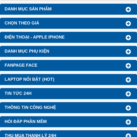
VOCHER TRị Giá 850.000đ
VOCHER TRị Giá 850.000đ
DANH MỤC SẢN PHẨM
CHỌN THEO GIÁ
ĐIỆN THOẠI - APPLE IPHONE
DANH MỤC PHỤ KIỆN
FANPAGE FACE
LAPTOP NỔI BẬT (HOT)
TIN TỨC 24H
THÔNG TIN CÔNG NGHỆ
HỎI ĐÁP PHẦN MỀM
THU MUA THANH LÝ 24H