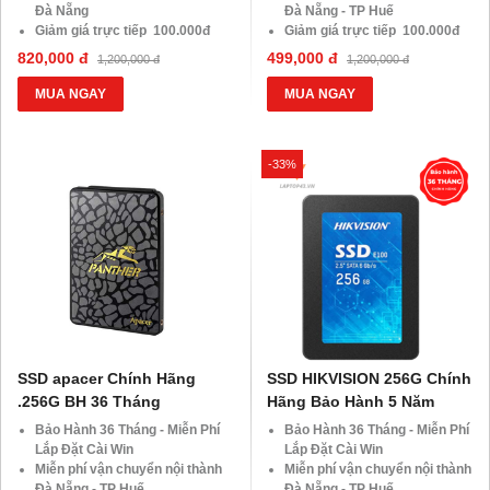
Đà Nẵng
Đà Nẵng - TP Huế
Giảm giá trực tiếp 100.000đ
Giảm giá trực tiếp 100.000đ
đối với khách hàng Áp Dụng
đối với khách hàng Áp Dụng
820,000 đ
499,000 đ
1,200,000 đ
1,200,000 đ
VOCHER TRị Giá 850.000đ
VOCHER TRị Giá 850.000đ
MUA NGAY
MUA NGAY
-33%
SSD apacer Chính Hãng
SSD HIKVISION 256G Chính
.256G BH 36 Tháng
Hãng Bảo Hành 5 Năm
Bảo Hành 36 Tháng - Miễn Phí
Bảo Hành 36 Tháng - Miễn Phí
Lắp Đặt Cài Win
Lắp Đặt Cài Win
Miễn phí vận chuyển nội thành
Miễn phí vận chuyển nội thành
Đà Nẵng - TP Huế
Đà Nẵng - TP Huế