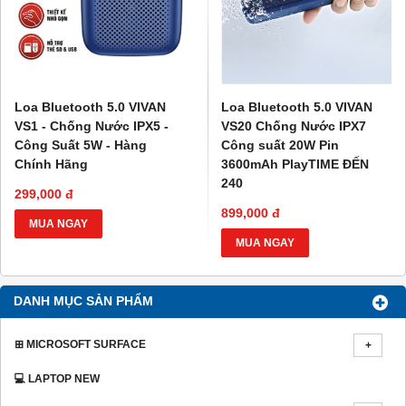
Loa Bluetooth 5.0 VIVAN
Loa Bluetooth 5.0 VIVAN
VS1 - Chống Nước IPX5 -
VS20 Chống Nước IPX7
Công Suất 5W - Hàng
Công suất 20W Pin
Chính Hãng
3600mAh PlayTIME ĐẾN
240
299,000 đ
899,000 đ
MUA NGAY
MUA NGAY
DANH MỤC SẢN PHẨM
⊞ MICROSOFT SURFACE
💻 LAPTOP NEW