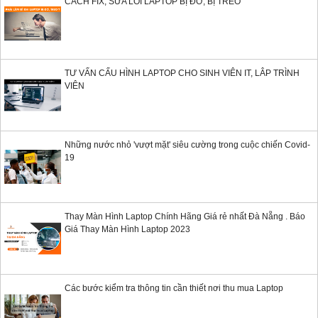
CÁCH FIX, SỬA LỖI LAPTOP BỊ ĐƠ, BỊ TREO
TƯ VẤN CẤU HÌNH LAPTOP CHO SINH VIÊN IT, LÂP TRÌNH
VIÊN
Những nước nhỏ 'vượt mặt' siêu cường trong cuộc chiến Covid-
19
Thay Màn Hình Laptop Chính Hãng Giá rẻ nhất Đà Nẵng . Báo
Giá Thay Màn Hình Laptop 2023
Các bước kiểm tra thông tin cần thiết nơi thu mua Laptop