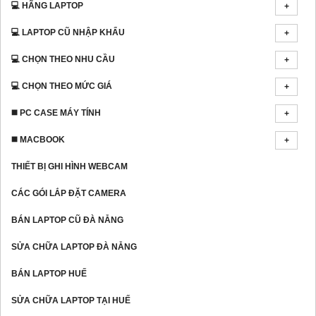
💻 HÃNG LAPTOP
💻 LAPTOP CŨ NHẬP KHẨU
💻 CHỌN THEO NHU CẦU
💻 CHỌN THEO MỨC GIÁ
◼️ PC CASE MÁY TÍNH
◼️ MACBOOK
THIẾT BỊ GHI HÌNH WEBCAM
CÁC GÓI LẮP ĐẶT CAMERA
BÁN LAPTOP CŨ ĐÀ NẴNG
SỬA CHỮA LAPTOP ĐÀ NẴNG
BÁN LAPTOP HUẾ
SỬA CHỮA LAPTOP TẠI HUẾ