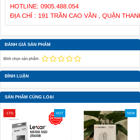
HOTLINE: 0905.488.054
ĐỊA CHỈ : 191 TRẦN CAO VÂN , QUẬN THAN
ĐÁNH GIÁ SẢN PHẨM
Bình chọn sản phẩm:
BÌNH LUẬN
SẢN PHẨM CÙNG LOẠI
-17%
HOT
NEW