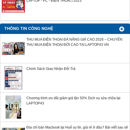
LAPTOP - PC - ĐIỆN THOẠI ) 2023
THÔNG TIN CÔNG NGHỆ
THU MUA ĐIỆN THOẠI ĐÀ NẴNG GIÁ CAO 2026 – CHUYÊN
THU MUA ĐIỆN THOẠI ĐỜI CAO TẠI LAPTOP43.VN
Chinh Sách Giao Nhận Đổi Trả
Chương trình ưu đãi giảm giá tận 50% Dịch vụ sửa chữa tại
LAPTOP43
Địa chỉ bán Macbook tại Huế uy tín, giá rẻ ở đâu? Bài viết sau sẽ