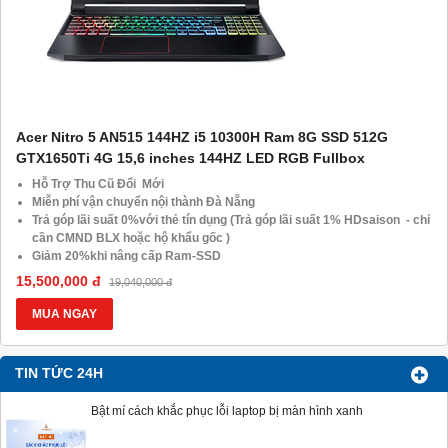
Acer Nitro 5 AN515 144HZ i5 10300H Ram 8G SSD 512G
GTX1650Ti 4G 15,6 inches 144HZ LED RGB Fullbox
Hỗ Trợ Thu Cũ Đổi Mới
Miễn phí vận chuyển nội thành Đà Nẵng
Trả góp lãi suất 0%với thẻ tín dụng (Trả góp lãi suất 1% HDsaison - chỉ
cần CMND BLX hoặc hộ khẩu gốc )
Giảm 20%khi nâng cấp Ram-SSD
Giảm giá trực tiếp đối với khách hàng ở xa, HSSV . Săn 10.000
15,500,000 đ
19,040,000 đ
Voucher Giảm Giá 500.000đ
MUA NGAY
TIN TỨC 24H
Bật mí cách khắc phục lỗi laptop bị màn hình xanh