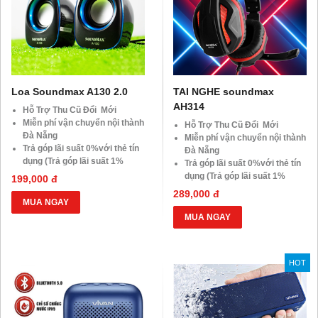
Loa Soundmax A130 2.0
TAI NGHE soundmax
AH314
Hỗ Trợ Thu Cũ Đổi Mới
Miễn phí vận chuyển nội thành
Hỗ Trợ Thu Cũ Đổi Mới
Đà Nẵng
Miễn phí vận chuyển nội thành
Trả góp lãi suất 0%với thẻ tín
Đà Nẵng
dụng (Trả góp lãi suất 1%
Trả góp lãi suất 0%với thẻ tín
HDsaison - chỉ cần CMND
dụng (Trả góp lãi suất 1%
199,000 đ
BLX hoặc hộ khẩu gốc )
HDsaison - chỉ cần CMND
289,000 đ
Giảm 20%khi nâng cấp Ram-
BLX hoặc hộ khẩu gốc )
MUA NGAY
SSD
Giảm 20%khi nâng cấp Ram-
MUA NGAY
Giảm giá trực tiếp đối với
SSD
khách hàng ở xa, HSSV . Săn
Giảm giá trực tiếp đối với
10.000 Voucher Giảm
khách hàng ở xa, HSSV . Săn
Giá 500.000đ
HOT
10.000 Voucher Giảm
Giá 500.000đ