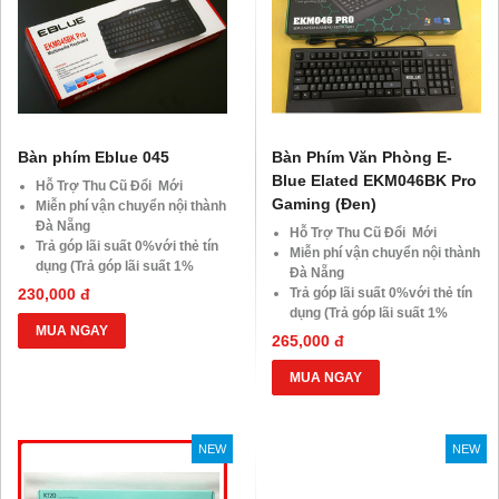
Bàn phím Eblue 045
Bàn Phím Văn Phòng E-
Blue Elated EKM046BK Pro
Hỗ Trợ Thu Cũ Đổi Mới
Gaming (Đen)
Miễn phí vận chuyển nội thành
Đà Nẵng
Hỗ Trợ Thu Cũ Đổi Mới
Trả góp lãi suất 0%với thẻ tín
Miễn phí vận chuyển nội thành
dụng (Trả góp lãi suất 1%
Đà Nẵng
HDsaison - chỉ cần CMND
230,000 đ
Trả góp lãi suất 0%với thẻ tín
BLX hoặc hộ khẩu gốc )
dụng (Trả góp lãi suất 1%
Giảm 20%khi nâng cấp Ram-
MUA NGAY
HDsaison - chỉ cần CMND
265,000 đ
SSD
BLX hoặc hộ khẩu gốc )
Giảm giá trực tiếp đối với
Giảm 20%khi nâng cấp Ram-
MUA NGAY
khách hàng ở xa, HSSV . Săn
SSD
10.000 Voucher Giảm
Giảm giá trực tiếp đối với
Giá 500.000đ
khách hàng ở xa, HSSV . Săn
NEW
NEW
10.000 Voucher Giảm
Giá 500.000đ