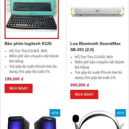
Bàn phím logitech K120
Loa Bluetooth SoundMax
SB-201 (2.0)
Hỗ Trợ Thu Cũ Đổi Mới
Miễn phí vận chuyển nội thành
Hỗ Trợ Thu Cũ Đổi Mới
Đà Nẵng
Miễn phí vận chuyển nội thành
Trả góp lãi suất 0%với thẻ tín
Đà Nẵng
dụng (Trả góp lãi suất 1%
Trả góp lãi suất 0%với thẻ tín
HDsaison - chỉ cần CMND
dụng (Trả góp lãi suất 1%
199,000 đ
BLX hoặc hộ khẩu gốc )
HDsaison - chỉ cần CMND
399,000 đ
Giảm 20%khi nâng cấp Ram-
BLX hoặc hộ khẩu gốc )
MUA NGAY
SSD
Giảm 20%khi nâng cấp Ram-
MUA NGAY
Giảm giá trực tiếp đối với
SSD
khách hàng ở xa, HSSV . Săn
Giảm giá trực tiếp đối với
10.000 Voucher Giảm
khách hàng ở xa, HSSV . Săn
Giá 500.000đ
NEW
NEW
10.000 Voucher Giảm
Giá 500.000đ