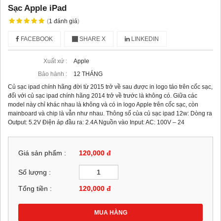
Sạc Apple iPad
(
1
đánh giá
)
FACEBOOK
SHARE X
LINKEDIN
Xuất xứ :
Apple
Bảo hành :
12 THÁNG
Củ sạc ipad chính hãng đời từ 2015 trở về sau được in logo táo trên cốc sạc,
đối với củ sạc ipad chính hãng 2014 trở về trước là không có. Giữa các
model này chỉ khác nhau là không và có in logo Apple trên cốc sạc, còn
mainboard và chip là vẫn như nhau. Thông số của củ sạc ipad 12w: Dòng ra
Output: 5.2V Điện áp đầu ra: 2.4A Nguồn vào Input: AC: 100V – 24
Giá sản phẩm :
120,000 đ
Số lượng :
Tổng tiền :
120,000
đ
MUA HÀNG