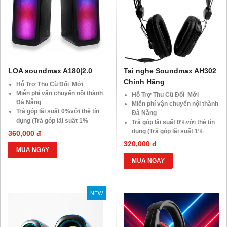
LOA soundmax A180|2.0
Tai nghe Soundmax AH302
Chính Hãng
Hỗ Trợ Thu Cũ Đổi Mới
Miễn phí vận chuyển nội thành
Hỗ Trợ Thu Cũ Đổi Mới
Đà Nẵng
Miễn phí vận chuyển nội thành
Trả góp lãi suất 0%với thẻ tín
Đà Nẵng
dụng (Trả góp lãi suất 1%
Trả góp lãi suất 0%với thẻ tín
HDsaison - chỉ cần CMND
dụng (Trả góp lãi suất 1%
360,000 đ
BLX hoặc hộ khẩu gốc )
HDsaison - chỉ cần CMND
320,000 đ
Giảm 20%khi nâng cấp Ram-
BLX hoặc hộ khẩu gốc )
MUA NGAY
SSD
Giảm 20%khi nâng cấp Ram-
MUA NGAY
Giảm giá trực tiếp đối với
SSD
khách hàng ở xa, HSSV . Săn
Giảm giá trực tiếp đối với
10.000 Voucher Giảm
khách hàng ở xa, HSSV . Săn
Giá 500.000đ
NEW
10.000 Voucher Giảm
Giá 500.000đ