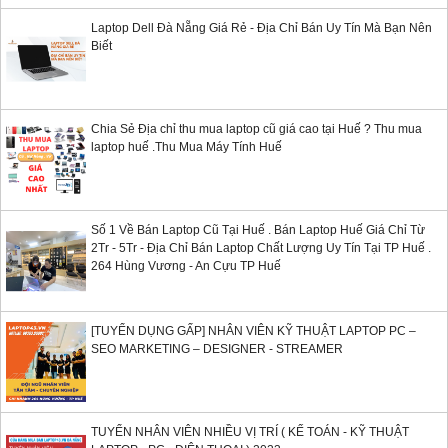
Laptop Dell Đà Nẵng Giá Rẻ - Địa Chỉ Bán Uy Tín Mà Bạn Nên
Biết
Chia Sẻ Địa chỉ thu mua laptop cũ giá cao tại Huế ? Thu mua
laptop huế .Thu Mua Máy Tính Huế
Số 1 Về Bán Laptop Cũ Tại Huế . Bán Laptop Huế Giá Chỉ Từ
2Tr - 5Tr - Địa Chỉ Bán Laptop Chất Lượng Uy Tín Tại TP Huế .
264 Hùng Vương - An Cựu TP Huế
[TUYỂN DỤNG GẤP] NHÂN VIÊN KỸ THUẬT LAPTOP PC –
SEO MARKETING – DESIGNER - STREAMER
TUYỂN NHÂN VIÊN NHIỀU VỊ TRÍ ( KẾ TOÁN - KỸ THUẬT