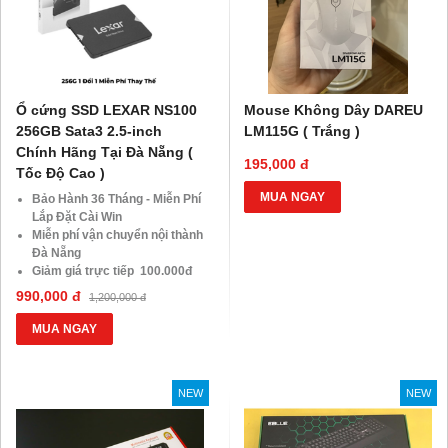
Ổ cứng SSD LEXAR NS100
Mouse Không Dây DAREU
256GB Sata3 2.5-inch
LM115G ( Trắng )
Chính Hãng Tại Đà Nẵng (
195,000 đ
Tốc Độ Cao )
MUA NGAY
Bảo Hành 36 Tháng - Miễn Phí
Lắp Đặt Cài Win
Miễn phí vận chuyển nội thành
Đà Nẵng
Giảm giá trực tiếp 100.000đ
đối với khách hàng Áp Dụng
990,000 đ
1,200,000 đ
VOCHER TRị Giá 850.000đ
MUA NGAY
NEW
NEW