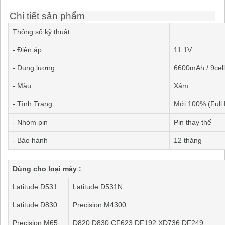
Chi tiết sản phẩm
Thông số kỹ thuật :
- Điện áp
11.1V
- Dung lượng
6600mAh / 9cell 
- Màu
Xám
- Tình Trạng
Mới 100% (Full 
- Nhóm pin
Pin thay thế
- Bảo hành
12 tháng
Dùng cho loại máy :
Latitude D531
Latitude D531N
Latitude D830
Precision M4300
Precision M65
D820 D830 CF623 DF192 XD736 DF249