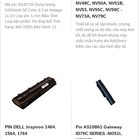
NV49C, NV50A, NV51B,
Mã pin: B145720 Dung lượng:
NV53, NV55C, NV59C -
5200mAh Số Cells: 6 Cell Voltage:
11.1V Loại pin: Li-ion Màu: Đen
NV73A, NV79C
Loại sản phẩm: Pin thay thế Tình
Thiết kế có vẻ rập khuôn, nhưng
trạng: Mới 100% Bảo hành: 12
chất lượng và độ bền của máy khá
Tháng
tốt, đủ để trở thành khung máy
chắc chắn trước khi AVADirect
thêm vào các cấu hình đầy đủ.
Ngoài ra, màn hình của máy được
bọc lớp bảo vệ bên ngoài ngăn
chặn những va đập cũng như các
tác nhân gây biến dạng từ mặt
sau. Thân máy tính được làm từ
nhựa đúc với kim loại khá dày
PIN DELL Inspiron 1464.
Pin AS10B61 Gateway
1564, 1764
ID79C SERIES -NO51I,