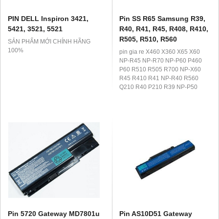
PIN DELL Inspiron 3421,
Pin SS R65 Samsung R39,
5421, 3521, 5521
R40, R41, R45, R408, R410,
R505, R510, R560
SẢN PHẨM MỚI CHÍNH HÃNG
100%
pin gia re X460 X360 X65 X60
NP-R45 NP-R70 NP-P60 P460
P60 R510 R505 R700 NP-X60
R45 R410 R41 NP-R40 R560
Q210 R40 P210 R39 NP-P50
P560 R610 R408 R710 Samsung
R60 R70 R65 pin chinh hang M60
P50 NP Q70 NP-R65 Q310 Series
Pin 5720 Gateway MD7801u
Pin AS10D51 Gateway