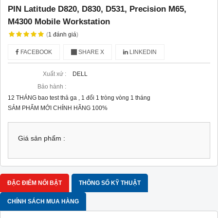
PIN Latitude D820, D830, D531, Precision M65,
M4300 Mobile Workstation
(
1
đánh giá
)
FACEBOOK
SHARE X
LINKEDIN
Xuất xứ :
DELL
Bảo hành :
12 THÁNG bao test thả ga , 1 đổi 1 tròng vòng 1 tháng
SẢM PHẨM MỚI CHÍNH HÃNG 100%
Giá sản phẩm :
ĐẶC ĐIỂM NỔI BẬT
THÔNG SỐ KỸ THUẬT
CHÍNH SÁCH MUA HÀNG