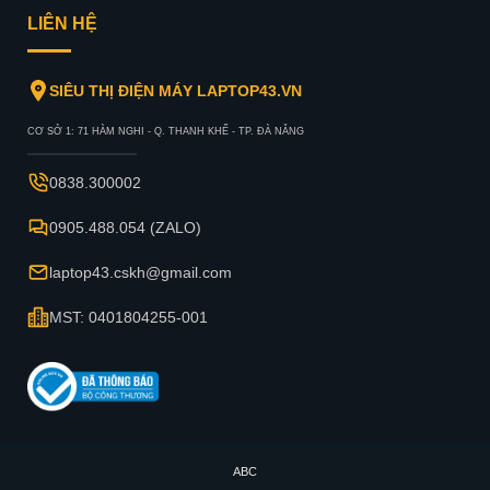
LIÊN HỆ
SIÊU THỊ ĐIỆN MÁY LAPTOP43.VN
CƠ SỞ 1: 71 HÀM NGHI - Q. THANH KHẾ - TP. ĐÀ NẴNG
0838.300002
0905.488.054 (ZALO)
laptop43.cskh@gmail.com
MST: 0401804255-001
ABC