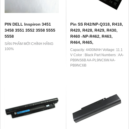
PIN DELL Inspiron 3451
Pin SS R42/NP-Q318, R418,
3458 3551 3552 3558 5555
R420, R428, R429, R430,
5558
R460 -NP-R462, R463,
R464, R465,
SẢN PHẨM MỚI CHÍNH HÃNG
100%
Capacity: 4400MAH Voltage: 11.1
V Color : Black Part Numbers : AA-
PB9NS6B AA-PL9NC6W AA-
PB9NC6B