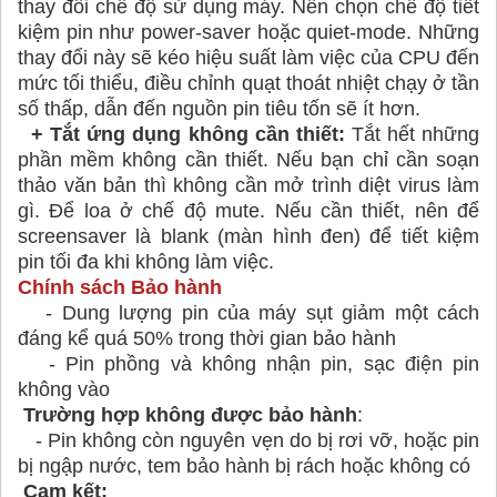
thay đổi chế độ sử dụng máy. Nên chọn chế độ tiết
kiệm pin như power-saver hoặc quiet-mode. Những
thay đổi này sẽ kéo hiệu suất làm việc của CPU đến
mức tối thiểu, điều chỉnh quạt thoát nhiệt chạy ở tần
số thấp, dẫn đến nguồn pin tiêu tốn sẽ ít hơn.
+ Tắt ứng dụng không cần thiết:
Tắt hết những
phần mềm không cần thiết. Nếu bạn chỉ cần soạn
thảo văn bản thì không cần mở trình diệt virus làm
gì. Để loa ở chế độ mute. Nếu cần thiết, nên để
screensaver là blank (màn hình đen) để tiết kiệm
pin tối đa khi không làm việc.
Chính sách Bảo hành
- Dung lượng pin của máy sụt giảm một cách
đáng kể quá 50% trong thời gian bảo hành
- Pin phồng và không nhận pin, sạc điện pin
không vào
Trường hợp không được bảo hành
:
- Pin không còn nguyên vẹn do bị rơi vỡ, hoặc pin
bị ngập nước, tem bảo hành bị rách hoặc không có
Cam kết: