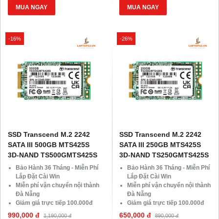
MUA NGAY
MUA NGAY
-16%
-26%
SSD Transcend M.2 2242
SSD Transcend M.2 2242
SATA III 500GB MTS425S
SATA III 250GB MTS425S
3D-NAND TS500GMTS425S
3D-NAND TS250GMTS425S
Bảo Hành 36 Tháng - Miễn Phí
Bảo Hành 36 Tháng - Miễn Phí
Lắp Đặt Cài Win
Lắp Đặt Cài Win
Miễn phí vận chuyển nội thành
Miễn phí vận chuyển nội thành
Đà Nẵng
Đà Nẵng
Giảm giá trực tiếp 100.000đ
Giảm giá trực tiếp 100.000đ
đối với khách hàng Áp Dụng
đối với khách hàng Áp Dụng
990,000 đ
650,000 đ
1,190,000 đ
890,000 đ