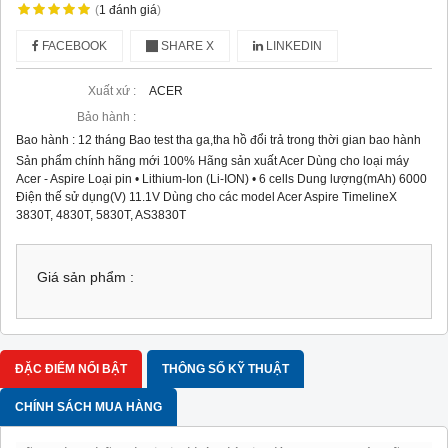
(
1
đánh giá
)
FACEBOOK
SHARE X
LINKEDIN
Xuất xứ :
ACER
Bảo hành :
Bao hành : 12 tháng Bao test tha ga,tha hồ đổi trả trong thời gian bao hành
Sản phẩm chính hãng mới 100% Hãng sản xuất Acer Dùng cho loại máy
Acer - Aspire Loại pin • Lithium-Ion (Li-ION) • 6 cells Dung lượng(mAh) 6000
Điện thế sử dụng(V) 11.1V Dùng cho các model Acer Aspire TimelineX
3830T, 4830T, 5830T, AS3830T
Giá sản phẩm :
ĐẶC ĐIỂM NỔI BẬT
THÔNG SỐ KỸ THUẬT
CHÍNH SÁCH MUA HÀNG