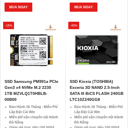
VOCHER Trị Giá 850.000đ
VOCHER Trị Giá 850.000đ
MUA NGAY
MUA NGAY
-18%
-40%
SSD Samsung PM991a PCIe
SSD Kioxia (TOSHIBA)
Gen3 x4 NVMe M.2 2230
Exceria 3D NAND 2.5-Inch
1TB MZVLQ1T0HBLB-
SATA III BiCS FLASH 240GB
00B00
LTC10Z240GG8
Bảo Hành 36 Tháng - Miễn Phí
Bảo Hành 36 Tháng - Miễn Phí
Lắp Đặt Cài Win
Lắp Đặt Cài Win
Miễn phí vận chuyển nội thành
Miễn phí vận chuyển nội thành
Đà Nẵng
Đà Nẵng
Giảm giá trực tiếp 100.000đ
Giảm giá trực tiếp 100.000đ