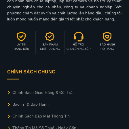
còn nhận sửa chữa laptop, lấp đặt camera và hỗ trợ kỹ thuật
chuyên nghiệp cho cá nhân, công ty và doanh nghiệp. Với
phương châm đặt uy tín và chất lượng lên hàng đầu, chúng tôi
luôn mong muốn mang đến giá trị tốt nhất cho khách hàng.
UY TÍN
SẢN PHẨM
HỖ TRỢ
BẢO HÀNH
HÀNG ĐẦU
CHẤT LƯỢNG
CHUYÊN NGHIỆP
RÕ RÀNG
CHÍNH SÁCH CHUNG
Chính Sách Giao Hàng & Đổi Trả
Bảo Trì & Bảo Hành
Chính Sách Bảo Mật Thông Tin
Thông Tin Mã Số Thuế - Ngày Cấp