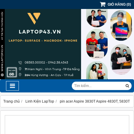
GIỎ HÀNG
(
0
)
Trang chủ
Linh Kiện LapTop
pin acer Aspire 3830T Aspire 4830T, 5830T