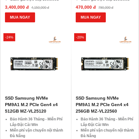
đối với khách hàng Áp Dụng
đối với khách hàng Áp Dụng
3,400,000 đ
470,000 đ
4,150,000 đ
790,000 đ
VOCHER Trị Giá 850.000đ
VOCHER Trị Giá 850.000đ
MUA NGAY
MUA NGAY
-24%
-20%
SSD Samsung NVMe
SSD Samsung NVMe
PM9A1 M.2 PCIe Gen4 x4
PM9A1 M.2 PCIe Gen4 x4
512GB MZ-VL25120
256GB MZ-VL22560
Bảo Hành 36 Tháng - Miễn Phí
Bảo Hành 36 Tháng - Miễn Phí
Lắp Đặt Cài Win
Lắp Đặt Cài Win
Miễn phí vận chuyển nội thành
Miễn phí vận chuyển nội thành
Đà Nẵng
Đà Nẵng