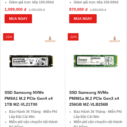
Giảm giá trực tiếp 100.000đ
Giảm giá trực tiếp 100.000đ
đối với khách hàng Áp Dụng
đối với khách hàng Áp Dụng
1,099,000 đ
870,000 đ
1,450,000 đ
1,090,000 đ
VOCHER Trị Giá 850.000đ
VOCHER Trị Giá 850.000đ
MUA NGAY
MUA NGAY
-21%
-31%
SSD Samsung NVMe
SSD Samsung NVMe
PM9A1 M.2 PCIe Gen4 x4
PM981a M.2 PCIe Gen3 x4
1TB MZ-VL21T00
256GB MZ-VLB256B
Bảo Hành 36 Tháng - Miễn Phí
Bảo Hành 36 Tháng - Miễn Phí
Lắp Đặt Cài Win
Lắp Đặt Cài Win
Miễn phí vận chuyển nội thành
Miễn phí vận chuyển nội thành