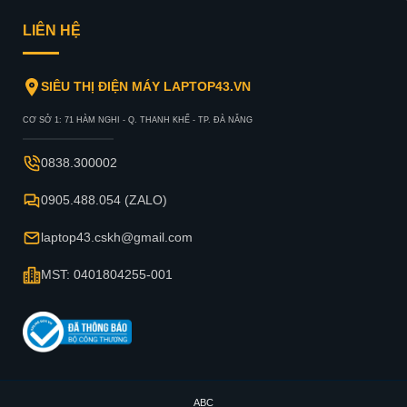
LIÊN HỆ
SIÊU THỊ ĐIỆN MÁY LAPTOP43.VN
CƠ SỞ 1: 71 HÀM NGHI - Q. THANH KHẾ - TP. ĐÀ NẴNG
0838.300002
0905.488.054 (ZALO)
laptop43.cskh@gmail.com
MST: 0401804255-001
ABC