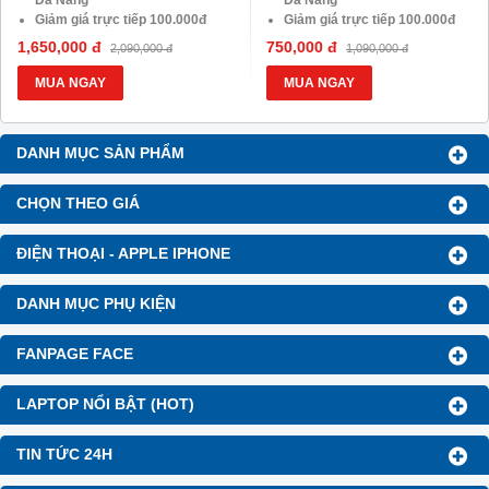
Đà Nẵng
Đà Nẵng
Giảm giá trực tiếp 100.000đ
Giảm giá trực tiếp 100.000đ
đối với khách hàng Áp Dụng
đối với khách hàng Áp Dụng
1,650,000 đ
750,000 đ
2,090,000 đ
1,090,000 đ
VOCHER Trị Giá 850.000đ
VOCHER Trị Giá 850.000đ
MUA NGAY
MUA NGAY
DANH MỤC SẢN PHẨM
CHỌN THEO GIÁ
ĐIỆN THOẠI - APPLE IPHONE
DANH MỤC PHỤ KIỆN
FANPAGE FACE
LAPTOP NỔI BẬT (HOT)
TIN TỨC 24H