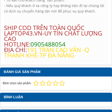
- Tư vấn cho khách hàng sản phẩm.
- Nếu quý khách ở xa công ty hay không tiện đi lại chúng tôi
có dịch vụ chuyển hàng tận nơi để phục vụ quý khách.
SHIP COD TRÊN TOÀN QUỐC
LAPTOP43.VN-UY TÍN CHẤT LƯỢNG
CAO
HOTLINE:
0905488054
ĐỊA CHỈ:
191 TRẦN CAO VÂN -Q
THANH KHÊ-TP ĐÀ NẴNG
ĐÁNH GIÁ SẢN PHẨM
Bình chọn sản phẩm:
BÌNH LUẬN