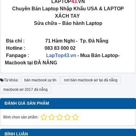
LAPTOP
43
.VN
Chuyên Bán Laptop Nhập Khẩu USA & LAPTOP
XÁCH TAY
Sửa chữa – Bảo hành Laptop
Địa chỉ : 71 Hàm Nghi - Tp. Đà Nẵng
Hotline : 083 83 000 02
Fanpage :
LapTop43.vn
- Mua Bán Laptop-
Macbook tại ĐÀ NẴNG
Từ khóa:
bán macbook uy tín
nơi bán macbook air tại đà nẵng
macbook air 2017 đà nẵng
ĐÁNH GIÁ SẢN PHẨM
Bình chọn sản phẩm:
BÌNH LUẬN