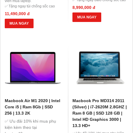
viên mua laptop.
cấp, chuột không dây, tấm lót
✅ Tặng ngay túi chống sốc cao
8,990,000 đ
chuột logitech.
cấp, chuột không dây, tấm lót
11,490,000 đ
✅ Tặng 7 Ngày dùng thử - miễn
chuột logitech.
MUA NGAY
phí đổi.
✅ Tặng 7 Ngày dùng thử - miễn
MUA NGAY
✅ Nâng cấp gói bảo hành với giá
phí đổi.
ưu đãi Gói BH 6 tháng (+200k) ♦
✅ Nâng cấp gói bảo hành với giá
Gói BH 1 Năm (+500k)
ưu đãi Gói BH 6 tháng (+200k) ♦
Gói BH 1 Năm (+500k).
Macbook Air M1 2020 | Intel
Macbook Pro MD314 2011
Core i5 | Ram 8Gb | SSD
(Silver) | i7-2620M 2.8GHZ |
256 | 13.3 2K
Ram 8 GB | SSD 128 GB |
Intel HD Graphics 3000 |
✅ Ưu đãi 10% khi mua phụ
13.3 HD+
kiện kèm theo tại