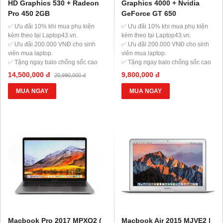
HD Graphics 530 + Radeon
Graphics 4000 + Nvidia
Pro 450 2GB
GeForce GT 650
✅ Ưu đãi 10% khi mua phụ kiện
✅ Ưu đãi 10% khi mua phụ kiện
kèm theo tại Laptop43.vn.
kèm theo tại Laptop43.vn.
✅ Ưu đãi 200.000 VNĐ cho sinh
✅ Ưu đãi 200.000 VNĐ cho sinh
viên mua laptop.
viên mua laptop.
✅ Tặng ngay balo chống sốc cao
✅ Tặng ngay balo chống sốc cao
cấp, chuột không dây, tấm lót
cấp, chuột không dây, tấm lót
14,500,000 đ
9,800,000 đ
20,990,000 đ
chuột logitech.
chuột logitech.
✅ Tặng 7 Ngày dùng thử - miễn
✅ Tặng 7 Ngày dùng thử - miễn
MUA NGAY
MUA NGAY
phí đổi.
phí đổi.
✅ Nâng cấp gói bảo hành với giá
✅ Nâng cấp gói bảo hành với giá
ưu đãi Gói BH 6 tháng (+200k) ♦
ưu đãi Gói BH 6 tháng (+200k) ♦
Gói BH 1 Năm (+500k)
Gói BH 1 Năm (+500k)
Macbook Pro 2017 MPXQ2 (
Macbook Air 2015 MJVE2 |