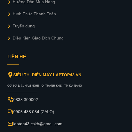
Hướng Dẫn Mua Hàng
Hình Thức Thanh Toán
Tuyển dụng
Điều Kiện Giao Dịch Chung
LIÊN HỆ
SIÊU THỊ ĐIỆN MÁY LAPTOP43.VN
CƠ SỞ 1: 71 HÀM NGHI - Q. THANH KHẾ - TP. ĐÀ NẴNG
0838.300002
0905.488.054 (ZALO)
laptop43.cskh@gmail.com