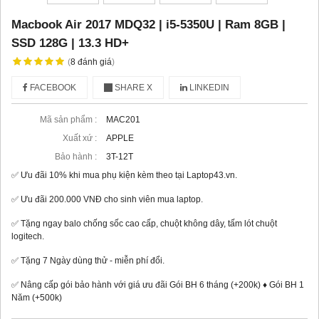
Macbook Air 2017 MDQ32 | i5-5350U | Ram 8GB |
SSD 128G | 13.3 HD+
(
8
đánh giá
)
FACEBOOK
SHARE X
LINKEDIN
Mã sản phẩm :
MAC201
Xuất xứ :
APPLE
Bảo hành :
3T-12T
✅ Ưu đãi 10% khi mua phụ kiện kèm theo tại Laptop43.vn.
✅ Ưu đãi 200.000 VNĐ cho sinh viên mua laptop.
✅ Tặng ngay balo chống sốc cao cấp, chuột không dây, tấm lót chuột
logitech.
✅ Tặng 7 Ngày dùng thử - miễn phí đổi.
✅ Nâng cấp gói bảo hành với giá ưu đãi Gói BH 6 tháng (+200k) ♦ Gói BH 1
Năm (+500k)