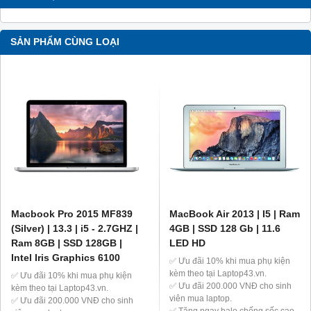
SẢN PHẨM CÙNG LOẠI
Macbook Pro 2015 MF839
MacBook Air 2013 | I5 | Ram
(Silver) | 13.3 | i5 - 2.7GHZ |
4GB | SSD 128 Gb | 11.6
Ram 8GB | SSD 128GB |
LED HD
Intel Iris Graphics 6100
✅ Ưu đãi 10% khi mua phụ kiện
kèm theo tại Laptop43.vn.
✅ Ưu đãi 10% khi mua phụ kiện
✅ Ưu đãi 200.000 VNĐ cho sinh
kèm theo tại Laptop43.vn.
viên mua laptop.
✅ Ưu đãi 200.000 VNĐ cho sinh
✅ Tặng ngay balo chống sốc cao