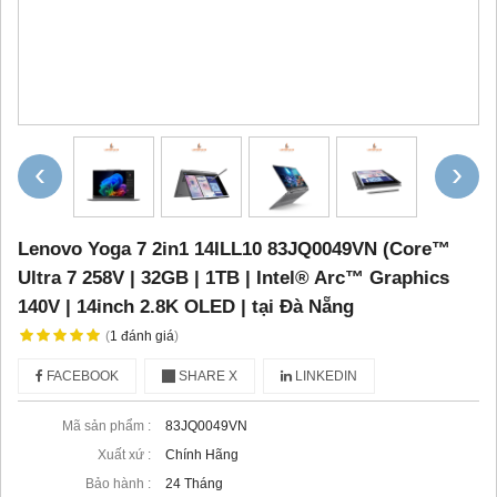
‹
›
Lenovo Yoga 7 2in1 14ILL10 83JQ0049VN (Core™
Ultra 7 258V | 32GB | 1TB | Intel® Arc™ Graphics
140V | 14inch 2.8K OLED | tại Đà Nẵng
(
1
đánh giá
)
FACEBOOK
SHARE X
LINKEDIN
Mã sản phẩm :
83JQ0049VN
Xuất xứ :
Chính Hãng
Bảo hành :
24 Tháng