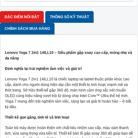
ĐẶC ĐIỂM NỔI BẬT
THÔNG SỐ KỸ THUẬT
CHÍNH SÁCH MUA HÀNG
Lenovo Yoga 7 2in1 14ILL10 – Siêu phẩm gập xoay cao cấp, mỏng nhẹ và
đa năng
Định nghĩa lại trải nghiệm làm việc và giải trí
Lenovo Yoga 7 2in1 14ILL10 là chiếc laptop lai tablet thuộc phân khúc cao
cấp, dành cho người dùng hiện đại cần một thiết bị linh hoạt, mạnh mẽ và
thời trang. Sở hữu thiết kế gập 360 độ, màn hình cảm ứng sắc nét chuẩn
OLED cùng hiệu năng vượt trội từ dòng chip Intel Core™ Ultra thế hệ mới,
Yoga 7 mang đến trải nghiệm làm việc, sáng tạo và giải trí hoàn hảo – ở bất
kỳ đâu.
Thiết kế gọn gàng, tinh tế và linh hoạt
Toàn bộ máy được hoàn thiện với chất liệu nhôm cao cấp, màu xám thanh
lịch, vừa sang trọng vừa bền bỉ. Thiết kế bản lề gập xoay 360 độ giúp bạn dễ