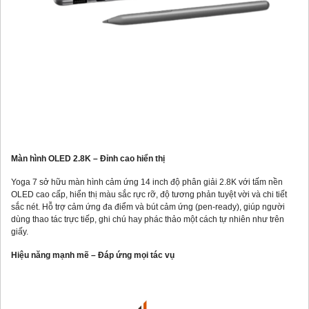
Màn hình OLED 2.8K – Đỉnh cao hiển thị
Yoga 7 sở hữu màn hình cảm ứng 14 inch độ phân giải 2.8K với tấm nền
OLED cao cấp, hiển thị màu sắc rực rỡ, độ tương phản tuyệt vời và chi tiết
sắc nét. Hỗ trợ cảm ứng đa điểm và bút cảm ứng (pen-ready), giúp người
dùng thao tác trực tiếp, ghi chú hay phác thảo một cách tự nhiên như trên
giấy.
Hiệu năng mạnh mẽ – Đáp ứng mọi tác vụ