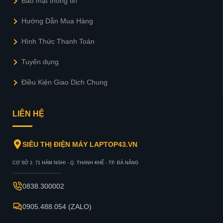
Bảo mật thông tin
Hướng Dẫn Mua Hàng
Hình Thức Thanh Toán
Tuyển dụng
Điều Kiện Giao Dịch Chung
LIÊN HỆ
SIÊU THỊ ĐIỆN MÁY LAPTOP43.VN
CƠ SỞ 1: 71 HÀM NGHI - Q. THANH KHẾ - TP. ĐÀ NẴNG
0838.300002
0905.488.054 (ZALO)