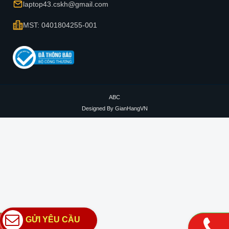
laptop43.cskh@gmail.com
MST: 0401804255-001
ABC
Designed By
GianHangVN
GỬI YÊU CẦU