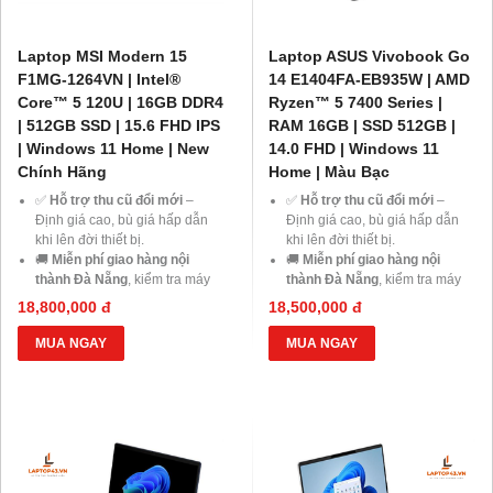
Laptop MSI Modern 15
Laptop ASUS Vivobook Go
F1MG-1264VN | Intel®
14 E1404FA-EB935W | AMD
Core™ 5 120U | 16GB DDR4
Ryzen™ 5 7400 Series |
| 512GB SSD | 15.6 FHD IPS
RAM 16GB | SSD 512GB |
| Windows 11 Home | New
14.0 FHD | Windows 11
Chính Hãng
Home | Màu Bạc
✅
Hỗ trợ thu cũ đổi mới
–
✅
Hỗ trợ thu cũ đổi mới
–
Định giá cao, bù giá hấp dẫn
Định giá cao, bù giá hấp dẫn
khi lên đời thiết bị.
khi lên đời thiết bị.
🚚
Miễn phí giao hàng nội
🚚
Miễn phí giao hàng nội
thành Đà Nẵng
, kiểm tra máy
thành Đà Nẵng
, kiểm tra máy
trước khi thanh toán.
trước khi thanh toán.
18,800,000 đ
18,500,000 đ
💳
Trả góp 0% qua thẻ tín
💳
Trả góp 0% qua thẻ tín
dụng
hoặc
HD Saison chỉ từ
dụng
hoặc
HD Saison chỉ từ
MUA NGAY
MUA NGAY
1%/tháng
, thủ tục đơn giản.
1%/tháng
, thủ tục đơn giản.
💻
Giảm ngay 20% chi phí
💻
Giảm ngay 20% chi phí
nâng cấp RAM, SSD
khi mua
nâng cấp RAM, SSD
khi mua
laptop tại Laptop43.
laptop tại Laptop43.
🎁
Ưu đãi dành cho Học sinh –
🎁
Ưu đãi dành cho Học sinh –
Sinh viên và khách hàng ở xa
,
Sinh viên và khách hàng ở xa
,
cùng cơ hội nhận
Voucher
cùng cơ hội nhận
Voucher