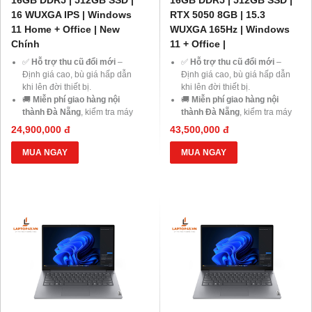
16 WUXGA IPS | Windows
RTX 5050 8GB | 15.3
11 Home + Office | New
WUXGA 165Hz | Windows
Chính
11 + Office |
✅
Hỗ trợ thu cũ đổi mới
–
✅
Hỗ trợ thu cũ đổi mới
–
Định giá cao, bù giá hấp dẫn
Định giá cao, bù giá hấp dẫn
khi lên đời thiết bị.
khi lên đời thiết bị.
🚚
Miễn phí giao hàng nội
🚚
Miễn phí giao hàng nội
thành Đà Nẵng
, kiểm tra máy
thành Đà Nẵng
, kiểm tra máy
trước khi thanh toán.
trước khi thanh toán.
24,900,000 đ
43,500,000 đ
💳
Trả góp 0% qua thẻ tín
💳
Trả góp 0% qua thẻ tín
dụng
hoặc
HD Saison chỉ từ
dụng
hoặc
HD Saison chỉ từ
MUA NGAY
MUA NGAY
1%/tháng
, thủ tục đơn giản.
1%/tháng
, thủ tục đơn giản.
💻
Giảm ngay 20% chi phí
💻
Giảm ngay 20% chi phí
nâng cấp RAM, SSD
khi mua
nâng cấp RAM, SSD
khi mua
laptop tại Laptop43.
laptop tại Laptop43.
🎁
Ưu đãi dành cho Học sinh –
🎁
Ưu đãi dành cho Học sinh –
Sinh viên và khách hàng ở xa
,
Sinh viên và khách hàng ở xa
,
cùng cơ hội nhận
Voucher
cùng cơ hội nhận
Voucher
giảm đến 500.000đ
.
giảm đến 500.000đ
.