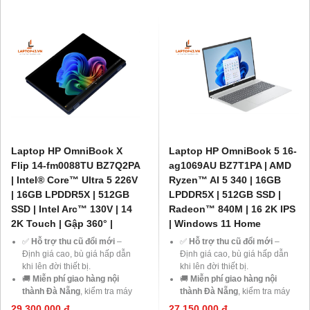
laptop tại Laptop43.
nâng cấp RAM, SSD
khi mua
🎁
Ưu đãi dành cho Học sinh –
laptop tại Laptop43.
Sinh viên và khách hàng ở xa
,
🎁
Ưu đãi dành cho Học sinh –
cùng cơ hội nhận
Voucher
Sinh viên và khách hàng ở xa
,
giảm đến 500.000đ
.
cùng cơ hội nhận
Voucher
giảm đến 500.000đ
.
Laptop HP OmniBook X
Laptop HP OmniBook 5 16-
Flip 14-fm0088TU BZ7Q2PA
ag1069AU BZ7T1PA | AMD
| Intel® Core™ Ultra 5 226V
Ryzen™ AI 5 340 | 16GB
| 16GB LPDDR5X | 512GB
LPDDR5X | 512GB SSD |
SSD | Intel Arc™ 130V | 14
Radeon™ 840M | 16 2K IPS
2K Touch | Gập 360° |
| Windows 11 Home
✅
Hỗ trợ thu cũ đổi mới
–
✅
Hỗ trợ thu cũ đổi mới
–
Định giá cao, bù giá hấp dẫn
Định giá cao, bù giá hấp dẫn
khi lên đời thiết bị.
khi lên đời thiết bị.
🚚
Miễn phí giao hàng nội
🚚
Miễn phí giao hàng nội
thành Đà Nẵng
, kiểm tra máy
thành Đà Nẵng
, kiểm tra máy
trước khi thanh toán.
trước khi thanh toán.
29,300,000 đ
27,150,000 đ