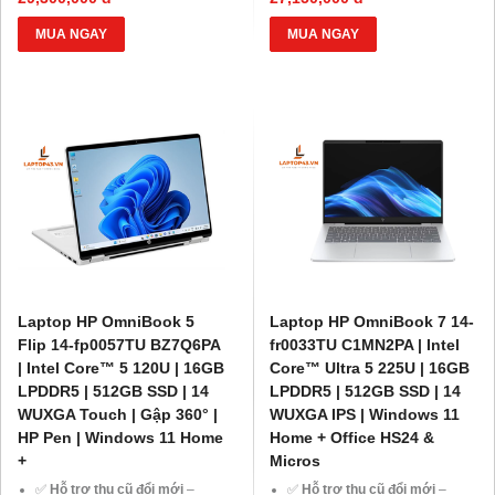
💳
Trả góp 0% qua thẻ tín
💳
Trả góp 0% qua thẻ tín
dụng
hoặc
HD Saison chỉ từ
dụng
hoặc
HD Saison chỉ từ
MUA NGAY
MUA NGAY
1%/tháng
, thủ tục đơn giản.
1%/tháng
, thủ tục đơn giản.
💻
Giảm ngay 20% chi phí
💻
Giảm ngay 20% chi phí
nâng cấp RAM, SSD
khi mua
nâng cấp RAM, SSD
khi mua
laptop tại Laptop43.
laptop tại Laptop43.
🎁
Ưu đãi dành cho Học sinh –
🎁
Ưu đãi dành cho Học sinh –
Sinh viên và khách hàng ở xa
,
Sinh viên và khách hàng ở xa
,
cùng cơ hội nhận
Voucher
cùng cơ hội nhận
Voucher
giảm đến 500.000đ
.
giảm đến 500.000đ
.
Laptop HP OmniBook 5
Laptop HP OmniBook 7 14-
Flip 14-fp0057TU BZ7Q6PA
fr0033TU C1MN2PA | Intel
| Intel Core™ 5 120U | 16GB
Core™ Ultra 5 225U | 16GB
LPDDR5 | 512GB SSD | 14
LPDDR5 | 512GB SSD | 14
WUXGA Touch | Gập 360° |
WUXGA IPS | Windows 11
HP Pen | Windows 11 Home
Home + Office HS24 &
+
Micros
✅
Hỗ trợ thu cũ đổi mới
–
✅
Hỗ trợ thu cũ đổi mới
–