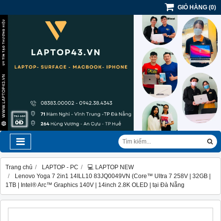
GIỎ HÀNG
(
0
)
Trang chủ
LAPTOP - PC
💻 LAPTOP NEW
Lenovo Yoga 7 2in1 14ILL10 83JQ0049VN (Core™ Ultra 7 258V | 32GB |
1TB | Intel® Arc™ Graphics 140V | 14inch 2.8K OLED | tại Đà Nẵng