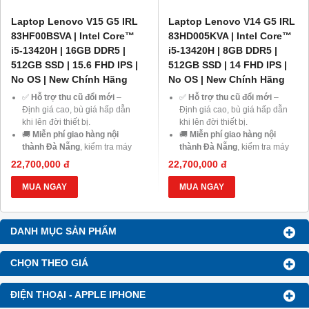
Laptop Lenovo V15 G5 IRL
Laptop Lenovo V14 G5 IRL
83HF00BSVA | Intel Core™
83HD005KVA | Intel Core™
i5-13420H | 16GB DDR5 |
i5-13420H | 8GB DDR5 |
512GB SSD | 15.6 FHD IPS |
512GB SSD | 14 FHD IPS |
No OS | New Chính Hãng
No OS | New Chính Hãng
✅
Hỗ trợ thu cũ đổi mới
–
✅
Hỗ trợ thu cũ đổi mới
–
Định giá cao, bù giá hấp dẫn
Định giá cao, bù giá hấp dẫn
khi lên đời thiết bị.
khi lên đời thiết bị.
🚚
Miễn phí giao hàng nội
🚚
Miễn phí giao hàng nội
thành Đà Nẵng
, kiểm tra máy
thành Đà Nẵng
, kiểm tra máy
trước khi thanh toán.
trước khi thanh toán.
22,700,000 đ
22,700,000 đ
💳
Trả góp 0% qua thẻ tín
💳
Trả góp 0% qua thẻ tín
dụng
hoặc
HD Saison chỉ từ
dụng
hoặc
HD Saison chỉ từ
MUA NGAY
MUA NGAY
1%/tháng
, thủ tục đơn giản.
1%/tháng
, thủ tục đơn giản.
💻
Giảm ngay 20% chi phí
💻
Giảm ngay 20% chi phí
nâng cấp RAM, SSD
khi mua
nâng cấp RAM, SSD
khi mua
DANH MỤC SẢN PHẨM
laptop tại Laptop43.
laptop tại Laptop43.
🎁
Ưu đãi dành cho Học sinh –
🎁
Ưu đãi dành cho Học sinh –
Sinh viên và khách hàng ở xa
,
Sinh viên và khách hàng ở xa
,
CHỌN THEO GIÁ
cùng cơ hội nhận
Voucher
cùng cơ hội nhận
Voucher
giảm đến 500.000đ
.
giảm đến 500.000đ
.
ĐIỆN THOẠI - APPLE IPHONE