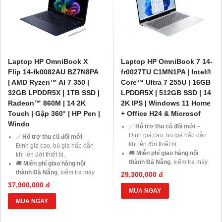
giảm đến 500.000đ
.
giảm đến 500.000đ
.
Laptop HP OmniBook X
Laptop HP OmniBook 7 14-
Flip 14-fk0082AU BZ7N8PA
fr0027TU C1MN1PA | Intel®
| AMD Ryzen™ AI 7 350 |
Core™ Ultra 7 255U | 16GB
32GB LPDDR5X | 1TB SSD |
LPDDR5X | 512GB SSD | 14
Radeon™ 860M | 14 2K
2K IPS | Windows 11 Home
Touch | Gập 360° | HP Pen |
+ Office H24 & Microsof
Windo
✅
Hỗ trợ thu cũ đổi mới
–
Định giá cao, bù giá hấp dẫn
✅
Hỗ trợ thu cũ đổi mới
–
khi lên đời thiết bị.
Định giá cao, bù giá hấp dẫn
🚚
Miễn phí giao hàng nội
khi lên đời thiết bị.
thành Đà Nẵng
, kiểm tra máy
🚚
Miễn phí giao hàng nội
trước khi thanh toán.
thành Đà Nẵng
, kiểm tra máy
29,300,000 đ
💳
Trả góp 0% qua thẻ tín
trước khi thanh toán.
37,900,000 đ
dụng
hoặc
HD Saison chỉ từ
💳
Trả góp 0% qua thẻ tín
MUA NGAY
1%/tháng
, thủ tục đơn giản.
dụng
hoặc
HD Saison chỉ từ
MUA NGAY
💻
Giảm ngay 20% chi phí
1%/tháng
, thủ tục đơn giản.
nâng cấp RAM, SSD
khi mua
💻
Giảm ngay 20% chi phí