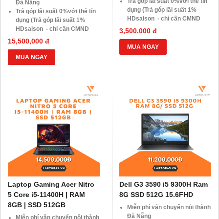
Trả góp lãi suất 0%với thẻ tín
Đà Nẵng
dụng (Trả góp lãi suất 1%
Trả góp lãi suất 0%với thẻ tín
HDsaison - chỉ cần CMND
dụng (Trả góp lãi suất 1%
BLX hoặc hộ khẩu gốc )
HDsaison - chỉ cần CMND
3,500,000 đ
Giảm 20%khi nâng cấp Ram-
BLX hoặc hộ khẩu gốc )
15,500,000 đ
SSD
Giảm 20%khi nâng cấp Ram-
MUA NGAY
Giảm giá trực tiếp đối với
SSD
MUA NGAY
khách hàng ở xa, HSSV . Săn
Giảm giá trực tiếp đối với
10.000 Voucher Giảm
khách hàng ở xa, HSSV . Săn
Giá 500.000đ
10.000 Voucher Giảm
Giá 500.000đ
Laptop Gaming Acer Nitro
Dell G3 3590 i5 9300H Ram
5 Core i5-11400H | RAM
8G SSD 512G 15.6FHD
8GB | SSD 512GB
Miễn phí vận chuyển nội thành
Đà Nẵng
Miễn phí vận chuyển nội thành