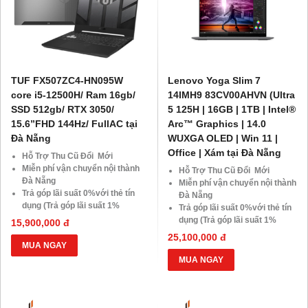
TUF FX507ZC4-HN095W
Lenovo Yoga Slim 7
core i5-12500H/ Ram 16gb/
14IMH9 83CV00AHVN (Ultra
SSD 512gb/ RTX 3050/
5 125H | 16GB | 1TB | Intel®
15.6”FHD 144Hz/ FullAC tại
Arc™ Graphics | 14.0
Đà Nẵng
WUXGA OLED | Win 11 |
Office | Xám tại Đà Nẵng
Hỗ Trợ Thu Cũ Đổi Mới
Miễn phí vận chuyển nội thành
Hỗ Trợ Thu Cũ Đổi Mới
Đà Nẵng
Miễn phí vận chuyển nội thành
Trả góp lãi suất 0%với thẻ tín
Đà Nẵng
dụng (Trả góp lãi suất 1%
Trả góp lãi suất 0%với thẻ tín
HDsaison - chỉ cần CMND
dụng (Trả góp lãi suất 1%
15,900,000 đ
BLX hoặc hộ khẩu gốc )
HDsaison - chỉ cần CMND
25,100,000 đ
Giảm 20%khi nâng cấp Ram-
BLX hoặc hộ khẩu gốc )
MUA NGAY
SSD
Giảm 20%khi nâng cấp Ram-
MUA NGAY
Giảm giá trực tiếp đối với
SSD
khách hàng ở xa, HSSV . Săn
Giảm giá trực tiếp đối với
10.000 Voucher Giảm
khách hàng ở xa, HSSV . Săn
Giá 500.000đ
10.000 Voucher Giảm