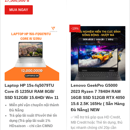
17,500,000 đ
khách hàng ở xa, HSSV . Săn
BLX hoặc hộ khẩu gốc )
10.000 Voucher Giảm
Giảm 20%khi nâng cấp Ram-
MUA NGAY
Giá 500.000đ
SSD
Giảm giá trực tiếp đối với
khách hàng ở xa, HSSV . Săn
-19%
10.000 Voucher Giảm
Giá 500.000đ
Laptop HP 15s-fq5079TU
Lenovo GeekPro G5000
Core i5 1235U/ RAM 8GB/
2023 Ryzen 7 7840H RAM
SSD 512GB/ 15.6HD/ Win 11
16GB SSD 512GB RTX 4050
15.6 2.5K 165Hz ( Sẵn Hàng
Miễn phí vận chuyển nội thành
Đà Nẵng) NEW
Đà Nẵng
Trả góp lãi suất 0%với thẻ tín
✅ Hỗ trợ trả góp qua HD Credit,
dụng (Trả góp lãi suất 1%
MB Credit hoặc Thẻ tín dụng, thủ
HDsaison - chỉ cần CMND
tục nhanh chóng chỉ 20p cần