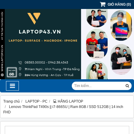
GIỎ HÀNG
(
0
)
Trang chủ
LAPTOP - PC
💻 HÃNG LAPTOP
Lenovo ThinkPad T490s || i7-8665U | Ram 8GB / SSD 512GB | 14 inch
FHD