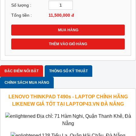
Số lượng :
Tổng tiền :
11,500,000
đ
MUA HÀNG
THÊM VÀO GIỎ HÀNG
ĐẶC ĐIỂM NỔI BẬT
THÔNG SỐ KỸ THUẬT
CHÍNH SÁCH MUA HÀNG
LENOVO THINKPAD T490s - LAPTOP CHÍNH HÃNG
LIKENEW GIÁ TỐT TẠI LAPTOP43.VN ĐÀ NẴNG
Địa chỉ: 71 Hàm Nghi, Quận Thanh Khê, Đà
Nẵng
128 Tiểu La, Quận Hải Châu, Đà Nẵng