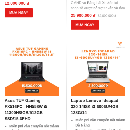
BLX hoặc hộ khẩu gốc )
12,000,000 đ
CMND và Bằng Lái Xe đến tại
Giảm 20%khi nâng cấp Ram-
shop sẽ được hỗ trợ tư vấn và làm
SSD
MUA NGAY
thủ tục ngay tại Shop.
25,900,000 đ
32,000,000 đ
Giảm giá trực tiếp đối với
Miễn phí vận chuyển nội thành
khách hàng ở xa, HSSV . Săn
Đà Nẵng
MUA NGAY
10.000 Voucher Giảm
Website:
laptop43.vn
Giá 500.000đ
Asus TUF Gaming
Laptop Lenovo Ideapad
FX516PC - HN558W i5
320-14ISK i3-6006U/4GB
11300H/8GB/512GB
128G/14
SSD/15.6FHD
Miễn phí vận chuyển nội thành
Đà Nẵng
Miễn phí vận chuyển nội thành