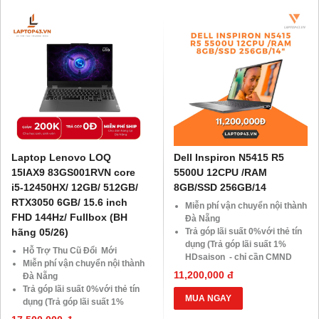
khách hàng ở xa, HSSV . Săn
khách hàng ở xa, HSSV . Săn
10.000 Voucher Giảm
10.000 Voucher Giảm
Giá 500.000đ
Giá 500.000đ
Laptop Lenovo LOQ
Dell Inspiron N5415 R5
15IAX9 83GS001RVN core
5500U 12CPU /RAM
i5-12450HX/ 12GB/ 512GB/
8GB/SSD 256GB/14
RTX3050 6GB/ 15.6 inch
Miễn phí vận chuyển nội thành
FHD 144Hz/ Fullbox (BH
Đà Nẵng
hãng 05/26)
Trả góp lãi suất 0%với thẻ tín
dụng (Trả góp lãi suất 1%
Hỗ Trợ Thu Cũ Đổi Mới
HDsaison - chỉ cần CMND
Miễn phí vận chuyển nội thành
BLX hoặc hộ khẩu gốc )
11,200,000 đ
Đà Nẵng
Giảm 20%khi nâng cấp Ram-
Trả góp lãi suất 0%với thẻ tín
SSD
MUA NGAY
dụng (Trả góp lãi suất 1%
Giảm giá trực tiếp đối với
HDsaison - chỉ cần CMND