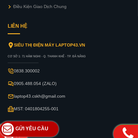
Điều Kiện Giao Dịch Chung
LIÊN HỆ
SIÊU THỊ ĐIỆN MÁY LAPTOP43.VN
CƠ SỞ 1: 71 HÀM NGHI - Q. THANH KHẾ - TP. ĐÀ NẴNG
0838.300002
0905.488.054 (ZALO)
laptop43.cskh@gmail.com
MST: 0401804255-001
GỬI YÊU CẦU
(
0
)