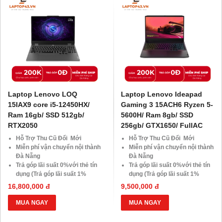
Giá 500.000đ
Laptop Lenovo LOQ
Laptop Lenovo Ideapad
15IAX9 core i5-12450HX/
Gaming 3 15ACH6 Ryzen 5-
Ram 16gb/ SSD 512gb/
5600H/ Ram 8gb/ SSD
RTX2050
256gb/ GTX1650/ FullAC
Hỗ Trợ Thu Cũ Đổi Mới
Hỗ Trợ Thu Cũ Đổi Mới
Miễn phí vận chuyển nội thành
Miễn phí vận chuyển nội thành
Đà Nẵng
Đà Nẵng
Trả góp lãi suất 0%với thẻ tín
Trả góp lãi suất 0%với thẻ tín
dụng (Trả góp lãi suất 1%
dụng (Trả góp lãi suất 1%
HDsaison - chỉ cần CMND
HDsaison - chỉ cần CMND
16,800,000 đ
9,500,000 đ
BLX hoặc hộ khẩu gốc )
BLX hoặc hộ khẩu gốc )
Giảm 20%khi nâng cấp Ram-
Giảm 20%khi nâng cấp Ram-
MUA NGAY
MUA NGAY
SSD
SSD
Giảm giá trực tiếp đối với
Giảm giá trực tiếp đối với