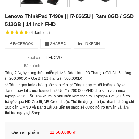
Lenovo ThinkPad T490s || i7-8665U | Ram 8GB / SSD
512GB | 14 inch FHD
(
4
đánh giá
)
FACEBOOK
SHARE X
LINKEDIN
Xuất xứ :
LENOVO
Bảo hành :
Tặng 7 Ngày dùng thử - miễn phí đổi Bảo Hành 03 Tháng ♦ Gói BH 6 tháng
(+ 200.000Đ) ♦ Gói BH 12 tháng (+ 500.000Đ)
✅ Tặng ngay balo chống sốc cao cấp. ✅ Tặng ngay chuột không dây. ✅
Tặng ngay lót chuột logitech. ✅ Ưu đãi 200.000 VNĐ cho sinh viên mua
laptop. ✅ Ưu đãi 10% khi mua phụ kiện kèm theo tại Laptop43.vn ✅ Hỗ trợ
trả góp qua HD Credit, MB Credit hoặc Thẻ tín dụng, thủ tục nhanh chóng chỉ
20p cần CMND và Bằng Lái Xe đến tại shop sẽ được hỗ trợ tư vấn và làm
thủ tục ngay tại Shop.
Giá sản phẩm :
11,500,000 đ