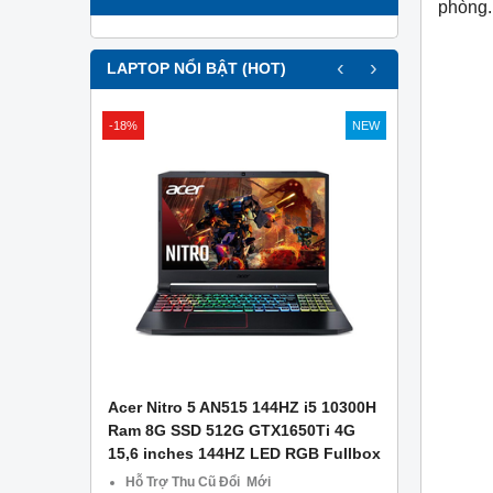
phòng.
‹
›
LAPTOP NỔI BẬT (HOT)
-18%
NEW
APTOP .
Acer Nitro 5 AN515 144HZ i5 10300H
Asus Gami
g Công Ty
Ram 8G SSD 512G GTX1650Ti 4G
– Ram 8GB
15,6 inches 144HZ LED RGB Fullbox
1650 4GB –
CŨ TẠI Đà
Hỗ Trợ Thu Cũ Đổi Mới
Miễn phí 