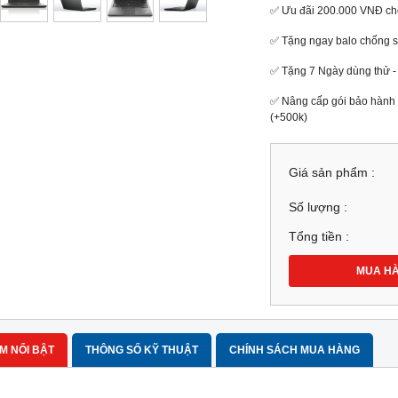
✅ Ưu đãi 200.000 VNĐ cho
✅ Tặng ngay balo chống số
✅ Tặng 7 Ngày dùng thử - 
✅ Nâng cấp gói bảo hành 
(+500k)
Giá sản phẩm :
Số lượng :
Tổng tiền :
MUA H
M NỔI BẬT
THÔNG SỐ KỸ THUẬT
CHÍNH SÁCH MUA HÀNG