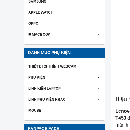
SAMSUNG
APPLE WATCH
OPPO
◼️ MACBOOK
DANH MỤC PHỤ KIỆN
THIẾT BỊ GHI HÌNH WEBCAM
PHỤ KIỆN
LINH KIỆN LAPTOP
Hiệu 
LINH PHỤ KIỆN KHÁC
Lenov
MOUSE
T450
đ
màn h
FANPAGE FACE