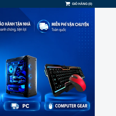
GIỎ HÀNG
(
0
)