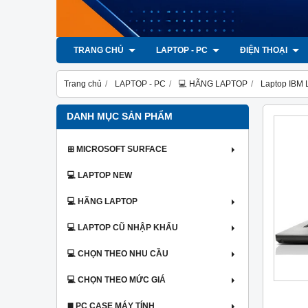
TRANG CHỦ
LAPTOP - PC
ĐIỆN THOẠI
Trang chủ
LAPTOP - PC
💻 HÃNG LAPTOP
Laptop IBM
DANH MỤC SẢN PHẨM
⊞ MICROSOFT SURFACE
💻 LAPTOP NEW
💻 HÃNG LAPTOP
💻 LAPTOP CŨ NHẬP KHẨU
💻 CHỌN THEO NHU CẦU
💻 CHỌN THEO MỨC GIÁ
◼️ PC CASE MÁY TÍNH