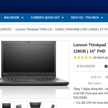
MACBOOK
CAMERA QUAN SÁT
DỊCH VỤ - THU MUA
 LENOVO
Lenovo Thinkpad T450s | I5 – 5300U | RAM 8GB | SSD 128GB | 14” F
Lenovo Thinkpad 
128GB | 14” FHD
(
18
đánh gi
FACEBOOK
Xuất xứ :
L
Bảo hành :
Tặng 7 Ngày dùng thử - m
Cam kết chưa qua sửa chữ
500.000Đ)
✅ Ưu đãi 10% khi mua phụ