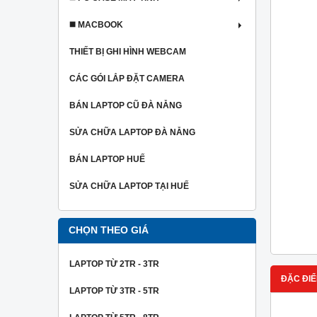
◼️ MACBOOK
THIẾT BỊ GHI HÌNH WEBCAM
CÁC GÓI LẮP ĐẶT CAMERA
BÁN LAPTOP CŨ ĐÀ NẴNG
SỬA CHỮA LAPTOP ĐÀ NẴNG
BÁN LAPTOP HUẾ
SỬA CHỮA LAPTOP TẠI HUẾ
CHỌN THEO GIÁ
LAPTOP TỪ 2TR - 3TR
ĐẶC ĐIỂ
LAPTOP TỪ 3TR - 5TR