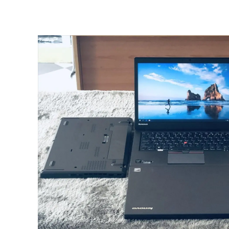
HOT
-36%
NE
ng TUF FX506 i5 10300H
Asus VivoBook X415EA-EB638T
 – SSD 512GB – GTX
Core i3 1115G4/ Ram 4GB/
 15.6'' FHD
SSD512GB/ Màn Hình 14 FHD/Win1
vận chuyển nội thành Đà Nẵng
Hỗ Trợ Thu Cũ Đổi Mới