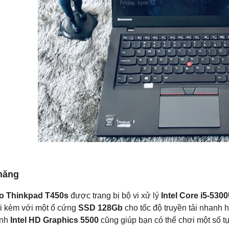
năng
o Thinkpad T450s
được trang bị bộ vi xử lý
Intel Core i5-530
i kèm với một ổ cứng
SSD 128Gb
cho tốc độ truyền tải nhanh 
ình
Intel HD Graphics 5500
cũng giúp bạn có thể chơi một số tự