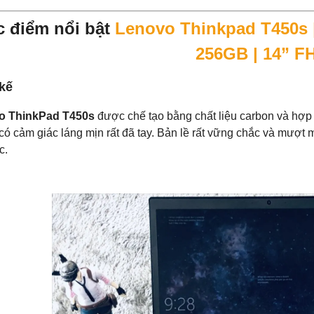
c điểm nổi bật
Lenovo Thinkpad T450s |
256GB | 14” F
 kế
o ThinkPad T450s
được chế tạo bằng chất liệu carbon và hợp
 có cảm giác láng mịn rất đã tay. Bản lề rất vững chắc và mượt
c.