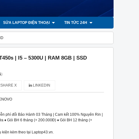
SỬA LAPTOP ĐIỆN THOẠI
TIN TỨC 24H
HD
T450s | I5 – 5300U | RAM 8GB | SSD
á
)
SHARE X
LINKEDIN
ENOVO
iễn phí đổi Bảo Hành 03 Tháng | Cam kết 100% Nguyên Rin |
a ♦ Gói BH 6 tháng (+ 200.000Đ) ♦ Gói BH 12 tháng (+
 kiện kèm theo tại Laptop43.vn.