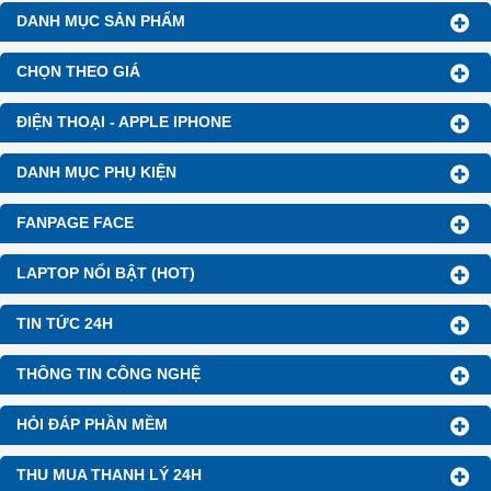
nâng cấp RAM, SSD
khi mua
nâng cấp RAM, SSD
khi mua
DANH MỤC SẢN PHẨM
laptop tại Laptop43.
laptop tại Laptop43.
🎁
Ưu đãi dành cho Học sinh –
🎁
Ưu đãi dành cho Học sinh –
Sinh viên và khách hàng ở xa
,
Sinh viên và khách hàng ở xa
,
CHỌN THEO GIÁ
cùng cơ hội nhận
Voucher
cùng cơ hội nhận
Voucher
giảm đến 500.000đ
.
giảm đến 500.000đ
.
ĐIỆN THOẠI - APPLE IPHONE
DANH MỤC PHỤ KIỆN
FANPAGE FACE
LAPTOP NỔI BẬT (HOT)
TIN TỨC 24H
THÔNG TIN CÔNG NGHỆ
HỎI ĐÁP PHẦN MỀM
THU MUA THANH LÝ 24H