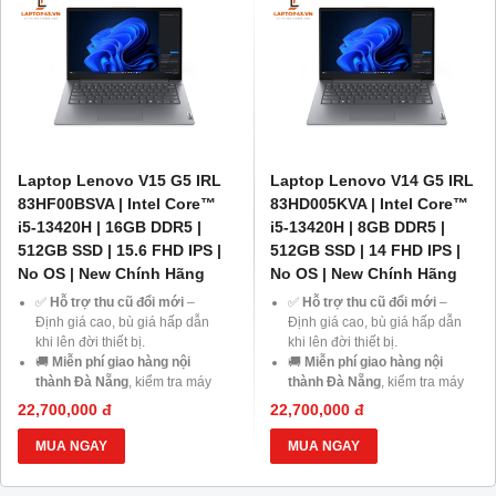
Sinh viên và khách hàng ở xa
,
Sinh viên và khách hàng ở xa
,
cùng cơ hội nhận
Voucher
cùng cơ hội nhận
Voucher
giảm đến 500.000đ
.
giảm đến 500.000đ
.
Laptop Lenovo V15 G5 IRL
Laptop Lenovo V14 G5 IRL
83HF00BSVA | Intel Core™
83HD005KVA | Intel Core™
i5-13420H | 16GB DDR5 |
i5-13420H | 8GB DDR5 |
512GB SSD | 15.6 FHD IPS |
512GB SSD | 14 FHD IPS |
No OS | New Chính Hãng
No OS | New Chính Hãng
✅
Hỗ trợ thu cũ đổi mới
–
✅
Hỗ trợ thu cũ đổi mới
–
Định giá cao, bù giá hấp dẫn
Định giá cao, bù giá hấp dẫn
khi lên đời thiết bị.
khi lên đời thiết bị.
🚚
Miễn phí giao hàng nội
🚚
Miễn phí giao hàng nội
thành Đà Nẵng
, kiểm tra máy
thành Đà Nẵng
, kiểm tra máy
trước khi thanh toán.
trước khi thanh toán.
22,700,000 đ
22,700,000 đ
💳
Trả góp 0% qua thẻ tín
💳
Trả góp 0% qua thẻ tín
dụng
hoặc
HD Saison chỉ từ
dụng
hoặc
HD Saison chỉ từ
MUA NGAY
MUA NGAY
1%/tháng
, thủ tục đơn giản.
1%/tháng
, thủ tục đơn giản.
💻
Giảm ngay 20% chi phí
💻
Giảm ngay 20% chi phí