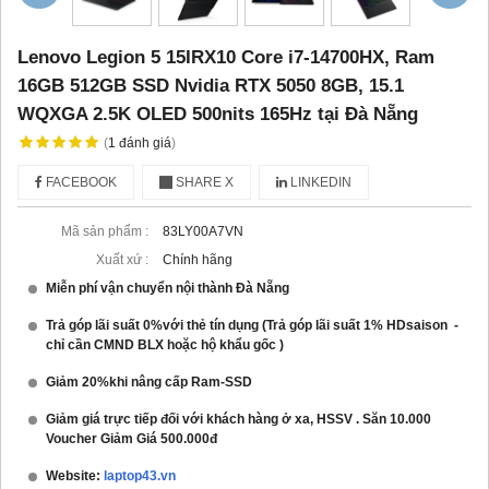
Lenovo Legion 5 15IRX10 Core i7-14700HX, Ram
16GB 512GB SSD Nvidia RTX 5050 8GB, 15.1
WQXGA 2.5K OLED 500nits 165Hz tại Đà Nẵng
(
1
đánh giá
)
FACEBOOK
SHARE X
LINKEDIN
Mã sản phẩm :
83LY00A7VN
Xuất xứ :
Chính hãng
Miễn phí vận chuyển nội thành Đà Nẵng
Trả góp lãi suất 0%với thẻ tín dụng (Trả góp lãi suất 1% HDsaison -
chỉ cần CMND BLX hoặc hộ khẩu gốc )
Giảm 20%khi nâng cấp Ram-SSD
Giảm giá trực tiếp đối với khách hàng ở xa, HSSV . Săn 10.000
Voucher Giảm Giá 500.000đ
Website:
laptop43.vn