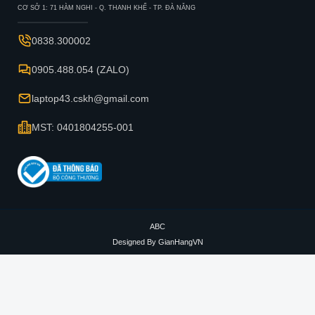
CƠ SỞ 1: 71 HÀM NGHI - Q. THANH KHẾ - TP. ĐÀ NẴNG
0838.300002
0905.488.054 (ZALO)
laptop43.cskh@gmail.com
MST: 0401804255-001
ABC
Designed By
GianHangVN