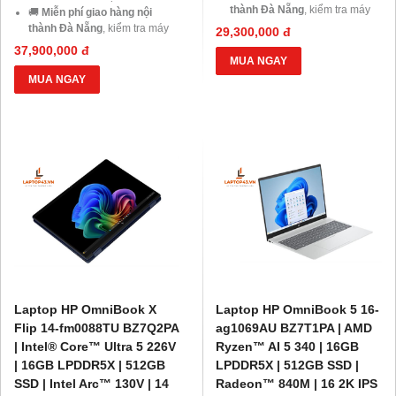
thành Đà Nẵng
, kiểm tra máy
🚚
Miễn phí giao hàng nội
trước khi thanh toán.
thành Đà Nẵng
, kiểm tra máy
29,300,000 đ
💳
Trả góp 0% qua thẻ tín
trước khi thanh toán.
37,900,000 đ
dụng
hoặc
HD Saison chỉ từ
💳
Trả góp 0% qua thẻ tín
MUA NGAY
1%/tháng
, thủ tục đơn giản.
dụng
hoặc
HD Saison chỉ từ
MUA NGAY
💻
Giảm ngay 20% chi phí
1%/tháng
, thủ tục đơn giản.
nâng cấp RAM, SSD
khi mua
💻
Giảm ngay 20% chi phí
laptop tại Laptop43.
nâng cấp RAM, SSD
khi mua
🎁
Ưu đãi dành cho Học sinh –
laptop tại Laptop43.
Sinh viên và khách hàng ở xa
,
🎁
Ưu đãi dành cho Học sinh –
cùng cơ hội nhận
Voucher
Sinh viên và khách hàng ở xa
,
giảm đến 500.000đ
.
cùng cơ hội nhận
Voucher
giảm đến 500.000đ
.
Laptop HP OmniBook X
Laptop HP OmniBook 5 16-
Flip 14-fm0088TU BZ7Q2PA
ag1069AU BZ7T1PA | AMD
| Intel® Core™ Ultra 5 226V
Ryzen™ AI 5 340 | 16GB
| 16GB LPDDR5X | 512GB
LPDDR5X | 512GB SSD |
SSD | Intel Arc™ 130V | 14
Radeon™ 840M | 16 2K IPS