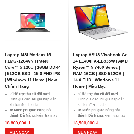
Laptop MSI Modern 15
Laptop ASUS Vivobook Go
F1MG-1264VN | Intel®
14 E1404FA-EB935W | AMD
Core™ 5 120U | 16GB DDR4
Ryzen™ 5 7400 Series |
| 512GB SSD | 15.6 FHD IPS
RAM 16GB | SSD 512GB |
| Windows 11 Home | New
14.0 FHD | Windows 11
Chính Hãng
Home | Màu Bạc
✅
Hỗ trợ thu cũ đổi mới
–
✅
Hỗ trợ thu cũ đổi mới
–
Định giá cao, bù giá hấp dẫn
Định giá cao, bù giá hấp dẫn
khi lên đời thiết bị.
khi lên đời thiết bị.
🚚
Miễn phí giao hàng nội
🚚
Miễn phí giao hàng nội
thành Đà Nẵng
, kiểm tra máy
thành Đà Nẵng
, kiểm tra máy
trước khi thanh toán.
trước khi thanh toán.
18,800,000 đ
18,500,000 đ
💳
Trả góp 0% qua thẻ tín
💳
Trả góp 0% qua thẻ tín
dụng
hoặc
HD Saison chỉ từ
dụng
hoặc
HD Saison chỉ từ
MUA NGAY
MUA NGAY