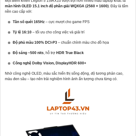
Một điểm khiến Legion 5 15IRX10 vượt trội hơn nhiều mẫu laptop khác là
màn hình OLED 15.1 inch độ phân giải WQXGA (2560 × 1600)
. Đây là tấm
nền cao cấp với:
Tần số quét 165Hz
– cực mượt cho game FPS
Tỷ lệ 16:10
– tối ưu cho công việc và giải trí
Độ phủ màu 100% DCI-P3
– chuẩn chỉnh màu cho đồ họa
Độ sáng ~500 nits
, hỗ trợ
HDR True Black
Công nghệ Dolby Vision, DisplayHDR 600+
Nhờ công nghệ OLED, màu sắc hiển thị sống động, độ tương phản cao,
màu đen sâu – tạo nên trải nghiệm hình ảnh ấn tượng chưa từng có.