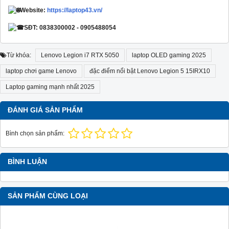
Website:
https://laptop43.vn/
SĐT: 0838300002 - 0905488054
Từ khóa:
Lenovo Legion i7 RTX 5050
laptop OLED gaming 2025
laptop chơi game Lenovo
đặc điểm nổi bật Lenovo Legion 5 15IRX10
Laptop gaming mạnh nhất 2025
ĐÁNH GIÁ SẢN PHẨM
Bình chọn sản phẩm:
BÌNH LUẬN
SẢN PHẨM CÙNG LOẠI