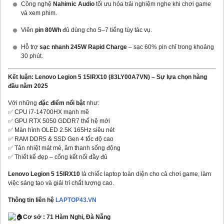
Công nghệ
Nahimic Audio
tối ưu hóa trải nghiệm nghe khi chơi game
và xem phim.
Viên
pin 80Wh
đủ dùng cho 5–7 tiếng tùy tác vụ.
Hỗ trợ
sạc nhanh 245W Rapid Charge
– sạc 60% pin chỉ trong khoảng
30 phút.
Kết luận: Lenovo Legion 5 15IRX10 (83LY00A7VN) – Sự lựa chọn hàng
đầu năm 2025
Với những
đặc điểm nổi bật
như:
✅ CPU i7‑14700HX mạnh mẽ
✅ GPU RTX 5050 GDDR7 thế hệ mới
✅ Màn hình OLED 2.5K 165Hz siêu nét
✅ RAM DDR5 & SSD Gen 4 tốc độ cao
✅ Tản nhiệt mát mẻ, âm thanh sống động
✅ Thiết kế đẹp – cổng kết nối đầy đủ
Lenovo Legion 5 15IRX10
là chiếc laptop toàn diện cho cả chơi game, làm
việc sáng tạo và giải trí chất lượng cao.
Thông tin liên hệ
LAPTOP43.VN
Cơ sở : 71 Hàm Nghi, Đà Nẵng