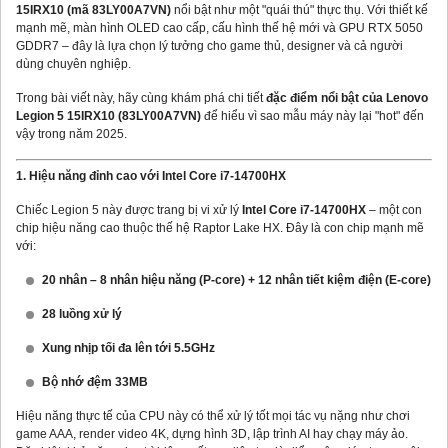
15IRX10 (mã 83LY00A7VN)
nổi bật như một "quái thú" thực thụ. Với thiết kế
mạnh mẽ, màn hình OLED cao cấp, cấu hình thế hệ mới và GPU RTX 5050
GDDR7 – đây là lựa chọn lý tưởng cho game thủ, designer và cả người
dùng chuyên nghiệp.
Trong bài viết này, hãy cùng khám phá chi tiết
đặc điểm nổi bật của Lenovo
Legion 5 15IRX10 (83LY00A7VN)
để hiểu vì sao mẫu máy này lại "hot" đến
vậy trong năm 2025.
1. Hiệu năng đỉnh cao với Intel Core i7-14700HX
Chiếc Legion 5 này được trang bị vi xử lý
Intel Core i7-14700HX
– một con
chip hiệu năng cao thuộc thế hệ Raptor Lake HX. Đây là con chip mạnh mẽ
với:
20 nhân – 8 nhân hiệu năng (P-core) + 12 nhân tiết kiệm điện (E-core)
28 luồng xử lý
Xung nhịp tối đa lên tới 5.5GHz
Bộ nhớ đệm 33MB
Hiệu năng thực tế của CPU này có thể xử lý tốt mọi tác vụ nặng như chơi
game AAA, render video 4K, dựng hình 3D, lập trình AI hay chạy máy ảo.