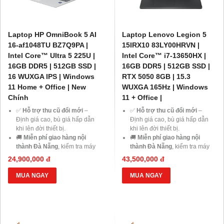
Laptop HP OmniBook 5 AI
Laptop Lenovo Legion 5
16-af1048TU BZ7Q9PA |
15IRX10 83LY00HRVN |
Intel Core™ Ultra 5 225U |
Intel Core™ i7-13650HX |
16GB DDR5 | 512GB SSD |
16GB DDR5 | 512GB SSD |
16 WUXGA IPS | Windows
RTX 5050 8GB | 15.3
11 Home + Office | New
WUXGA 165Hz | Windows
Chính
11 + Office |
✅
Hỗ trợ thu cũ đổi mới
–
✅
Hỗ trợ thu cũ đổi mới
–
Định giá cao, bù giá hấp dẫn
Định giá cao, bù giá hấp dẫn
khi lên đời thiết bị.
khi lên đời thiết bị.
🚚
Miễn phí giao hàng nội
🚚
Miễn phí giao hàng nội
thành Đà Nẵng
, kiểm tra máy
thành Đà Nẵng
, kiểm tra máy
trước khi thanh toán.
trước khi thanh toán.
24,900,000 đ
43,500,000 đ
💳
Trả góp 0% qua thẻ tín
💳
Trả góp 0% qua thẻ tín
dụng
hoặc
HD Saison chỉ từ
dụng
hoặc
HD Saison chỉ từ
MUA NGAY
MUA NGAY
1%/tháng
, thủ tục đơn giản.
1%/tháng
, thủ tục đơn giản.
💻
Giảm ngay 20% chi phí
💻
Giảm ngay 20% chi phí
nâng cấp RAM, SSD
khi mua
nâng cấp RAM, SSD
khi mua
laptop tại Laptop43.
laptop tại Laptop43.
🎁
Ưu đãi dành cho Học sinh –
🎁
Ưu đãi dành cho Học sinh –