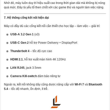
Nhờ đó, máy luôn duy trì hiệu suất cao trong thời gian dài mà không bị nóng
quá mức. Đây là yếu tố then chốt với các game thủ và người làm việc nặng.
7. Hệ thống cổng kết nối hiện đại
Máy có đầy đủ các cổng kết nối cần thiết cho học tập – làm việc – giải trí:
USB-A 3.2 Gen 1
(x3)
USB-C Gen 2
hỗ trợ Power Delivery + DisplayPort
Thunderbolt 4
– tốc độ cực cao
HDMI 2.1
, hỗ trợ xuất màn hình 4K 120Hz
LAN RJ45
, jack 3.5mm
Camera Kill-switch
đảm bảo riêng tư
Ngoài ra, kết nối không dây cũng được nâng cấp với
Wi-Fi 7
và
Bluetooth
5.4
– tốc độ nhanh, ổn định, ít trễ.