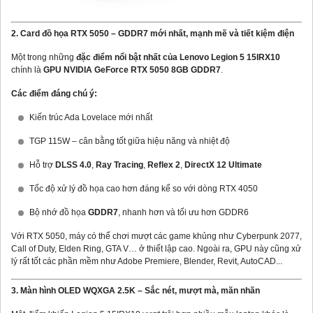
2. Card đồ họa RTX 5050 – GDDR7 mới nhất, mạnh mẽ và tiết kiệm điện
Một trong những
đặc điểm nổi bật nhất của Lenovo Legion 5 15IRX10
chính là
GPU NVIDIA GeForce RTX 5050 8GB GDDR7
.
Các điểm đáng chú ý:
Kiến trúc Ada Lovelace mới nhất
TGP 115W – cân bằng tốt giữa hiệu năng và nhiệt độ
Hỗ trợ
DLSS 4.0
,
Ray Tracing
,
Reflex 2
,
DirectX 12 Ultimate
Tốc độ xử lý đồ họa cao hơn đáng kể so với dòng RTX 4050
Bộ nhớ đồ họa
GDDR7
, nhanh hơn và tối ưu hơn GDDR6
Với RTX 5050, máy có thể chơi mượt các game khủng như Cyberpunk 2077,
Call of Duty, Elden Ring, GTA V… ở thiết lập cao. Ngoài ra, GPU này cũng xử
lý rất tốt các phần mềm như Adobe Premiere, Blender, Revit, AutoCAD...
3. Màn hình OLED WQXGA 2.5K – Sắc nét, mượt mà, mãn nhãn