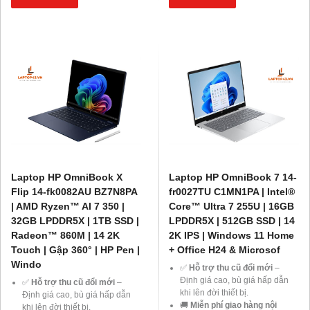
1%/tháng
, thủ tục đơn giản.
1%/tháng
, thủ tục đơn giản.
💻
Giảm ngay 20% chi phí
💻
Giảm ngay 20% chi phí
nâng cấp RAM, SSD
khi mua
nâng cấp RAM, SSD
khi mua
laptop tại Laptop43.
laptop tại Laptop43.
🎁
Ưu đãi dành cho Học sinh –
🎁
Ưu đãi dành cho Học sinh –
Sinh viên và khách hàng ở xa
,
Sinh viên và khách hàng ở xa
,
cùng cơ hội nhận
Voucher
cùng cơ hội nhận
Voucher
giảm đến 500.000đ
.
giảm đến 500.000đ
.
Laptop HP OmniBook X
Laptop HP OmniBook 7 14-
Flip 14-fk0082AU BZ7N8PA
fr0027TU C1MN1PA | Intel®
| AMD Ryzen™ AI 7 350 |
Core™ Ultra 7 255U | 16GB
32GB LPDDR5X | 1TB SSD |
LPDDR5X | 512GB SSD | 14
Radeon™ 860M | 14 2K
2K IPS | Windows 11 Home
Touch | Gập 360° | HP Pen |
+ Office H24 & Microsof
Windo
✅
Hỗ trợ thu cũ đổi mới
–
Định giá cao, bù giá hấp dẫn
✅
Hỗ trợ thu cũ đổi mới
–
khi lên đời thiết bị.
Định giá cao, bù giá hấp dẫn
🚚
Miễn phí giao hàng nội
khi lên đời thiết bị.