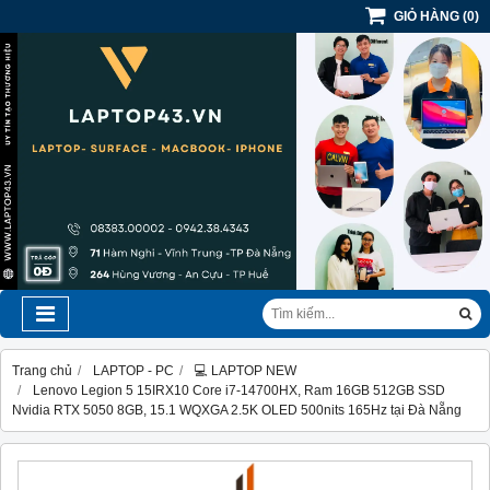
GIỎ HÀNG
(
0
)
Trang chủ
LAPTOP - PC
💻 LAPTOP NEW
Lenovo Legion 5 15IRX10 Core i7-14700HX, Ram 16GB 512GB SSD
Nvidia RTX 5050 8GB, 15.1 WQXGA 2.5K OLED 500nits 165Hz tại Đà Nẵng