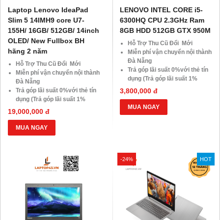
Laptop Lenovo IdeaPad
LENOVO INTEL CORE i5-
Slim 5 14IMH9 core U7-
6300HQ CPU 2.3GHz Ram
155H/ 16GB/ 512GB/ 14inch
8GB HDD 512GB GTX 950M
OLED/ New Fullbox BH
Hỗ Trợ Thu Cũ Đổi Mới
hãng 2 năm
Miễn phí vận chuyển nội thành
Đà Nẵng
Hỗ Trợ Thu Cũ Đổi Mới
Trả góp lãi suất 0%với thẻ tín
Miễn phí vận chuyển nội thành
dụng (Trả góp lãi suất 1%
Đà Nẵng
HDsaison - chỉ cần CMND
Trả góp lãi suất 0%với thẻ tín
3,800,000 đ
BLX hoặc hộ khẩu gốc )
dụng (Trả góp lãi suất 1%
Giảm 20%khi nâng cấp Ram-
MUA NGAY
HDsaison - chỉ cần CMND
19,000,000 đ
SSD
BLX hoặc hộ khẩu gốc )
Giảm giá trực tiếp đối với
Giảm 20%khi nâng cấp Ram-
MUA NGAY
khách hàng ở xa, HSSV . Săn
SSD
10.000 Voucher Giảm
Giảm giá trực tiếp đối với
Giá 500.000đ
khách hàng ở xa, HSSV . Săn
-24%
HOT
10.000 Voucher Giảm
Giá 500.000đ