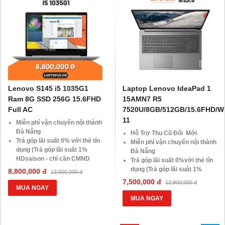
Giá 500.000đ
Lenovo S145 i5 1035G1
Laptop Lenovo IdeaPad 1
Ram 8G SSD 256G 15.6FHD
15AMN7 R5
Full AC
7520U/8GB/512GB/15.6FHD/W
11
Miễn phí vận chuyển nội thành
Đà Nẵng
Hỗ Trợ Thu Cũ Đổi Mới
Trả góp lãi suất 0% với thẻ tín
Miễn phí vận chuyển nội thành
dụng (Trả góp lãi suất 1%
Đà Nẵng
HDsaison - chỉ cần CMND
Trả góp lãi suất 0%với thẻ tín
BLX hoặc hộ khẩu gốc)
dụng (Trả góp lãi suất 1%
8,800,000 đ
13,000,000 đ
Giảm 20% khi nâng cấp Ram-
HDsaison - chỉ cần CMND
7,500,000 đ
12,900,000 đ
SSD
BLX hoặc hộ khẩu gốc )
MUA NGAY
Giảm giá trực tiếp đối với
Giảm 20%khi nâng cấp Ram-
MUA NGAY
khách hàng ở xa, HSSV. Săn
SSD
10.000 Voucher Giảm
Giảm giá trực tiếp đối với
Giá 500.000Đ
khách hàng ở xa, HSSV . Săn