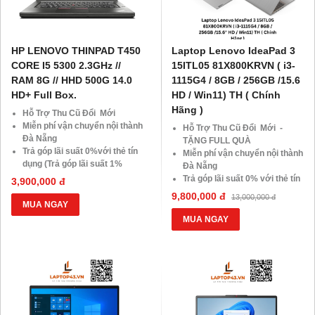
HP LENOVO THINPAD T450
Laptop Lenovo IdeaPad 3
CORE I5 5300 2.3GHz //
15ITL05 81X800KRVN ( i3-
RAM 8G // HHD 500G 14.0
1115G4 / 8GB / 256GB /15.6
HD+ Full Box.
HD / Win11) TH ( Chính
Hãng )
Hỗ Trợ Thu Cũ Đổi Mới
Miễn phí vận chuyển nội thành
Hỗ Trợ Thu Cũ Đổi Mới -
Đà Nẵng
TẶNG FULL QUÀ
Trả góp lãi suất 0%với thẻ tín
Miễn phí vận chuyển nội thành
dụng (Trả góp lãi suất 1%
Đà Nẵng
HDsaison - chỉ cần CMND
Trả góp lãi suất 0% với thẻ tín
3,900,000 đ
BLX hoặc hộ khẩu gốc )
dụng
9,800,000 đ
13,000,000 đ
Giảm 20%khi nâng cấp Ram-
Giảm 20%khi nâng cấp Ram-
MUA NGAY
SSD
SSD
MUA NGAY
Giảm giá trực tiếp đối với
Giảm giá trực tiếp đối với
khách hàng ở xa, HSSV . Săn
khách hàng ở xa, HSSV . Săn
10.000 Voucher Giảm
10.000 Voucher Giảm
Giá 500.000đ
Giá 500.000đ