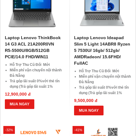
Laptop Lenovo ThinkBook
Laptop Lenovo Ideapad
14 G3 ACL 21A200R0VN
Slim 5 Light 14ABR8 Ryzen
R5-5500U/8GB/512GB
5 7530U/ 16gb/ 512gb/
PCIE/14.0 FHD/WIN11
AMDRadeon/ 15.6FHD/
FullAC
Hỗ Trợ Thu Cũ Đổi Mới
Miễn phí vận chuyển nội thành
Hỗ Trợ Thu Cũ Đổi Mới
Đà Nẵng
Miễn phí vận chuyển nội thành
Trả góp lãi suất 0%với thẻ tín
Đà Nẵng
dụng (Trả góp lãi suất 1%
Trả góp lãi suất 0%với thẻ tín
HDsaison - chỉ cần CMND
dụng (Trả góp lãi suất 1%
12,900,000 đ
BLX hoặc hộ khẩu gốc )
HDsaison - chỉ cần CMND
9,500,000 đ
Giảm 20%khi nâng cấp Ram-
BLX hoặc hộ khẩu gốc )
MUA NGAY
SSD
Giảm 20%khi nâng cấp Ram-
MUA NGAY
Giảm giá trực tiếp đối với
SSD
khách hàng ở xa, HSSV . Săn
Giảm giá trực tiếp đối với
10.000 Voucher Giảm
khách hàng ở xa, HSSV . Săn
-32%
Giá 500.000đ
-41%
10.000 Voucher Giảm