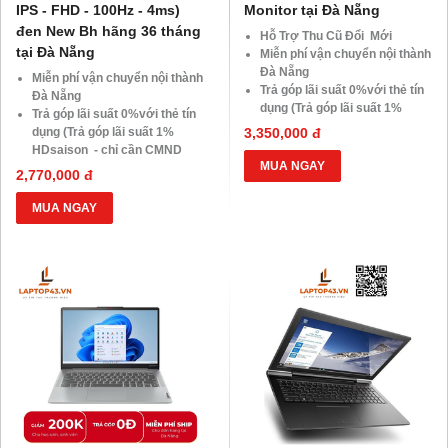
IPS - FHD - 100Hz - 4ms)
Monitor tại Đà Nẵng
đen New Bh hãng 36 tháng
Hỗ Trợ Thu Cũ Đổi Mới
tại Đà Nẵng
Miễn phí vận chuyển nội thành
Đà Nẵng
Miễn phí vận chuyển nội thành
Trả góp lãi suất 0%với thẻ tín
Đà Nẵng
dụng (Trả góp lãi suất 1%
Trả góp lãi suất 0%với thẻ tín
HDsaison - chỉ cần CMND
dụng (Trả góp lãi suất 1%
3,350,000 đ
BLX hoặc hộ khẩu gốc )
HDsaison - chỉ cần CMND
Giảm 20%khi nâng cấp Ram-
MUA NGAY
BLX hoặc hộ khẩu gốc )
2,770,000 đ
SSD
Giảm 20%khi nâng cấp Ram-
Giảm giá trực tiếp đối với
SSD
MUA NGAY
khách hàng ở xa, HSSV . Săn
Giảm giá trực tiếp đối với
10.000 Voucher Giảm
khách hàng ở xa, HSSV . Săn
Giá 500.000đ
10.000 Voucher Giảm
Giá 500.000đ
Website:
laptop43.vn