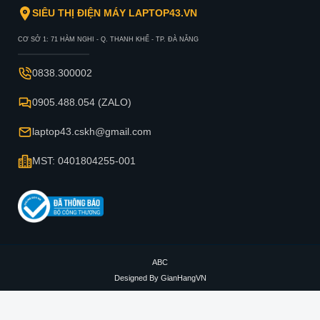
SIÊU THỊ ĐIỆN MÁY LAPTOP43.VN
CƠ SỞ 1: 71 HÀM NGHI - Q. THANH KHẾ - TP. ĐÀ NẴNG
0838.300002
0905.488.054 (ZALO)
laptop43.cskh@gmail.com
MST: 0401804255-001
ABC
Designed By
GianHangVN