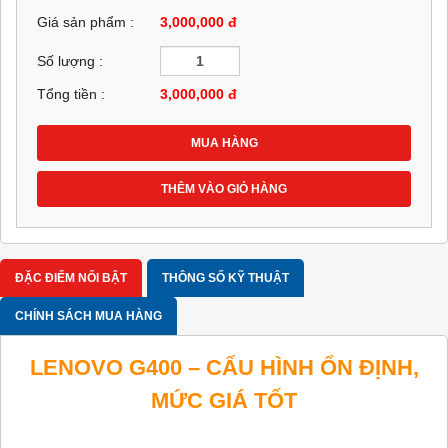
Giá sản phẩm :
3,000,000 đ
Số lượng :
Tổng tiền :
3,000,000
đ
MUA HÀNG
THÊM VÀO GIỎ HÀNG
ĐẶC ĐIỂM NỔI BẬT
THÔNG SỐ KỸ THUẬT
CHÍNH SÁCH MUA HÀNG
LENOVO G400 – CẤU HÌNH ỔN ĐỊNH,
MỨC GIÁ TỐT