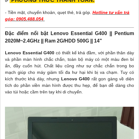
- Tiền mặt, chuyển khoản, quẹt thẻ, trả góp.
Hotline tư vấn trả
góp:
0905.488.054
Đặc điểm nổi bật Lenovo Essential G400 || Pentium
2020M~2.4GHz || Ram 2G/HDD 500G || 14"
Lenovo Essential G400
có thiết kế khá đầm, với phần thân dày
và phần màn hình chắc chắn, toàn bộ máy có một màu đen bí
ẩn, đầy cuốn hút. Chất liệu cũng như sự chắc chắn trong bo
mạch giúp cho máy giảm tối đa hư hại khi bị va chạm. Tuy có
kích thước khá dày, nhưng
Lenovo G400
rất gọn gàng về diện
tích do phần viền màn hình được thu hẹp, để bạn dễ dàng cho
vào túi hoặc cầm trên tay khi di chuyển.