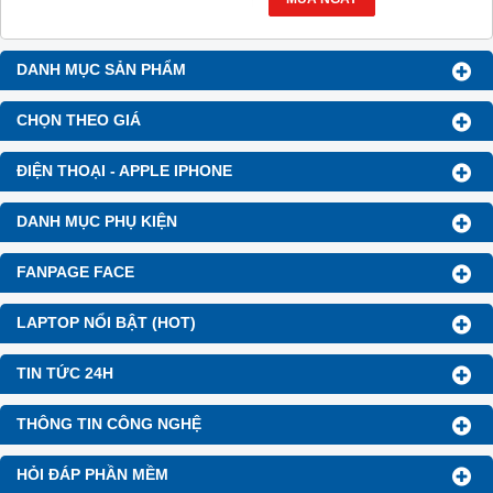
10.000 Voucher Giảm
SSD
Giá 500.000đ
Giảm giá trực tiếp đối với
khách hàng ở xa, HSSV . Săn
DANH MỤC SẢN PHẨM
10.000 Voucher Giảm
Giá 500.000đ
CHỌN THEO GIÁ
ĐIỆN THOẠI - APPLE IPHONE
DANH MỤC PHỤ KIỆN
FANPAGE FACE
LAPTOP NỔI BẬT (HOT)
TIN TỨC 24H
THÔNG TIN CÔNG NGHỆ
HỎI ĐÁP PHẦN MỀM