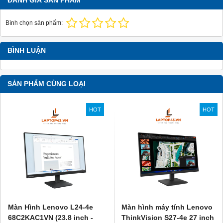
ĐÁNH GIÁ SẢN PHẨM
Bình chọn sản phẩm:
BÌNH LUẬN
SẢN PHẨM CÙNG LOẠI
HOT
HOT
Màn Hình Lenovo L24-4e
Màn hình máy tính Lenovo
68C2KAC1VN (23.8 inch -
ThinkVision S27-4e 27 inch