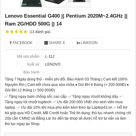
Lenovo Essential G400 || Pentium 2020M~2.4GHz ||
Ram 2G/HDD 500G || 14
(
13
đánh giá
)
FACEBOOK
SHARE X
LINKEDIN
Mã sản phẩm :
L-112
Xuất xứ :
LENOVO
Bảo hành :
Tặng 7 Ngày dùng thử - miễn phí đổi. Bảo Hành 03 Tháng | Cam kết 100%
Nguyên Rin | Cam kết chưa qua sửa chữa ♦ Gói BH 6 tháng (+ 200.000Đ) ♦
Gói BH 12 tháng (+ 500.000Đ)
✅ Tặng ngay balo chống sốc cao cấp. ✅ Tặng ngay chuột không dây. ✅
Tặng ngay lót chuột logitech. ✅ Ưu đãi 200.000 VNĐ cho sinh viên mua
laptop. ✅ Ưu đãi 10% khi mua phụ kiện kèm theo tại Laptop43.vn ✅ Hỗ trợ
trả góp qua HD Credit, MB Credit hoặc Thẻ tín dụng, thủ tục nhanh chóng chỉ
20p cần CMND và Bằng Lái Xe đến tại shop sẽ được hỗ trợ tư vấn và làm
thủ tục ngay tại Shop.