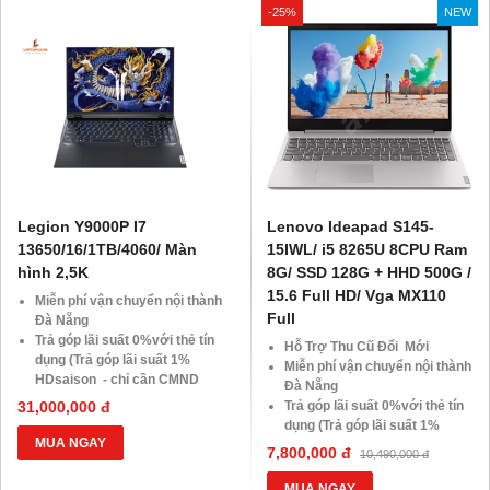
-25%
NEW
10.000 Voucher Giảm
Giá 500.000đ
Legion Y9000P I7
Lenovo Ideapad S145-
13650/16/1TB/4060/ Màn
15IWL/ i5 8265U 8CPU Ram
hình 2,5K
8G/ SSD 128G + HHD 500G /
15.6 Full HD/ Vga MX110
Miễn phí vận chuyển nội thành
Full
Đà Nẵng
Trả góp lãi suất 0%với thẻ tín
Hỗ Trợ Thu Cũ Đổi Mới
dụng (Trả góp lãi suất 1%
Miễn phí vận chuyển nội thành
HDsaison - chỉ cần CMND
Đà Nẵng
BLX hoặc hộ khẩu gốc )
31,000,000 đ
Trả góp lãi suất 0%với thẻ tín
Giảm 20%khi nâng cấp Ram-
dụng (Trả góp lãi suất 1%
SSD
MUA NGAY
HDsaison - chỉ cần CMND
7,800,000 đ
10,490,000 đ
Giảm giá trực tiếp đối với
BLX hoặc hộ khẩu gốc )
khách hàng ở xa, HSSV . Săn
Giảm 20%khi nâng cấp Ram-
MUA NGAY