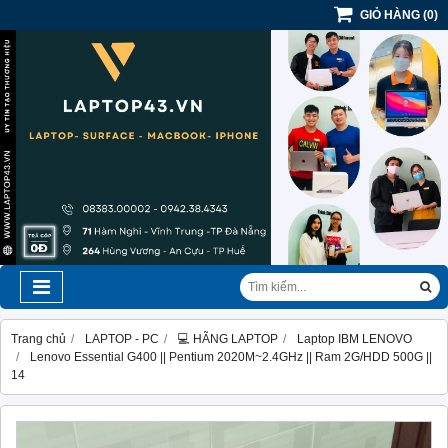
GIỎ HÀNG
(
0
)
Trang chủ
LAPTOP - PC
💻 HÃNG LAPTOP
Laptop IBM LENOVO
Lenovo Essential G400 || Pentium 2020M~2.4GHz || Ram 2G/HDD 500G ||
14