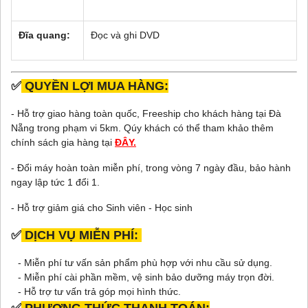
Đĩa quang:
Đọc và ghi DVD
✅
QUYỀN LỢI MUA HÀNG:
- Hỗ trợ giao hàng toàn quốc, Freeship cho khách hàng tại Đà
Nẵng trong phạm vi 5km. Qúy khách có thể tham khảo thêm
chính sách gia hàng tại
ĐÂY.
- Đổi máy hoàn toàn miễn phí, trong vòng 7 ngày đầu, bảo hành
ngay lập tức 1 đổi 1.
- Hỗ trợ giảm giá cho Sinh viên - Học sinh
✅
DỊCH VỤ MIỄN PHÍ:
- Miễn phí tư vấn sản phẩm phù hợp với nhu cầu sử dụng.
- Miễn phí cài phần mềm, vệ sinh bảo dưỡng máy trọn đời.
- Hỗ trợ tư vấn trả góp mọi hình thức.
✅
PHƯƠNG THỨC THANH TOÁN: