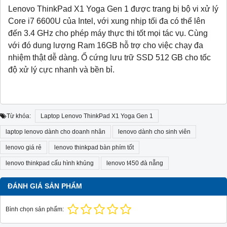
Lenovo ThinkPad X1 Yoga Gen 1 được trang bị bộ vi xử lý
Core i7 6600U của Intel, với xung nhịp tối đa có thể lên
đến 3.4 GHz cho phép máy thực thi tốt mọi tác vụ. Cùng
với đó dung lượng Ram 16GB hỗ trợ cho việc chạy đa
nhiệm thật dễ dàng. Ổ cứng lưu trữ SSD 512 GB cho tốc
độ xử lý cực nhanh và bền bỉ.
Từ khóa:
Laptop Lenovo ThinkPad X1 Yoga Gen 1
laptop lenovo dành cho doanh nhân
lenovo dành cho sinh viên
lenovo giá rẻ
lenovo thinkpad bàn phím tốt
lenovo thinkpad cấu hình khủng
lenovo t450 đà nẵng
ĐÁNH GIÁ SẢN PHẨM
Bình chọn sản phẩm: