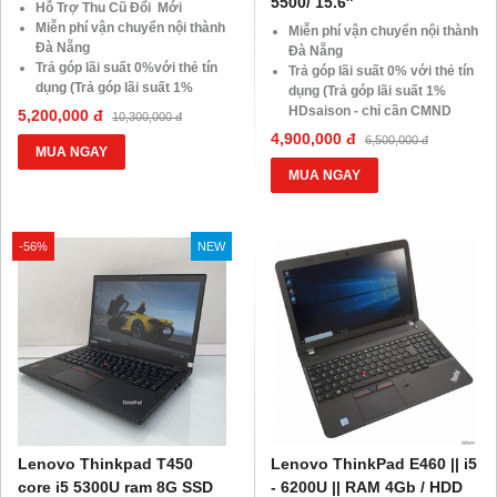
5500/ 15.6″
Hỗ Trợ Thu Cũ Đổi Mới
Miễn phí vận chuyển nội thành
Miễn phí vận chuyển nội thành
Đà Nẵng
Đà Nẵng
Trả góp lãi suất 0%với thẻ tín
Trả góp lãi suất 0% với thẻ tín
dụng (Trả góp lãi suất 1%
dụng (Trả góp lãi suất 1%
HDsaison - chỉ cần CMND
HDsaison - chỉ cần CMND
5,200,000 đ
10,300,000 đ
BLX hoặc hộ khẩu gốc )
BLX hoặc hộ khẩu gốc)
4,900,000 đ
6,500,000 đ
Giảm 20%khi nâng cấp Ram-
Giảm 20% khi nâng cấp Ram-
MUA NGAY
SSD
SSD
MUA NGAY
Giảm giá trực tiếp đối với
Giảm giá trực tiếp đối với
khách hàng ở xa, HSSV . Săn
khách hàng ở xa, HSSV. Săn
10.000 Voucher Giảm
10.000 Voucher Giảm
-56%
Giá 500.000đ
NEW
Giá 500.000Đ
Lenovo Thinkpad T450
Lenovo ThinkPad E460 || i5
core i5 5300U ram 8G SSD
- 6200U || RAM 4Gb / HDD