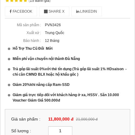
(
15
đánh giá
)
FACEBOOK
SHARE X
LINKEDIN
Mã sản phẩm :
PVN3426
Xuất xứ :
Trung Quốc
Bảo hành :
12 tháng
Hỗ Trợ Thu Cũ Đổi Mới
Miễn phí vận chuyển nội thành Đà Nẵng
Trả góp lãi suất 0%với thẻ tín dụng (Trả góp lãi suất 1% HDsaison -
chỉ cần CMND BLX hoặc hộ khẩu gốc )
Giảm 20%khi nâng cấp Ram-SSD
Giảm giá trực tiếp đối với khách hàng ở xa, HSSV . Săn 10.000
Voucher Giảm Giá 500.000đ
Giá sản phẩm :
11,800,000 đ
21,000,000 đ
Số lượng :