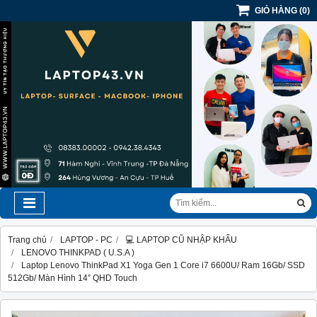
GIỎ HÀNG
(
0
)
Trang chủ
LAPTOP - PC
💻 LAPTOP CŨ NHẬP KHẨU
LENOVO THINKPAD ( U.S.A )
Laptop Lenovo ThinkPad X1 Yoga Gen 1 Core i7 6600U/ Ram 16Gb/ SSD
512Gb/ Màn Hình 14” QHD Touch