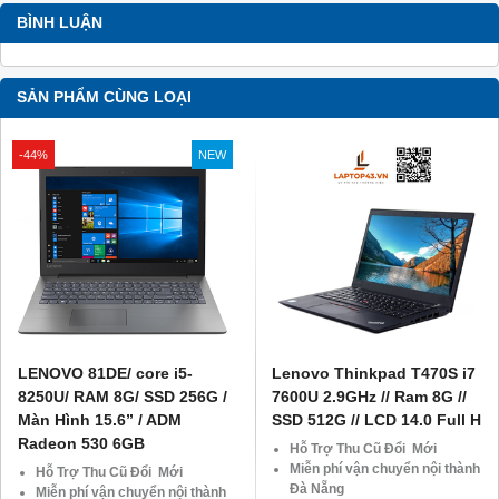
BÌNH LUẬN
SẢN PHẨM CÙNG LOẠI
-44%
NEW
LENOVO 81DE/ core i5-
Lenovo Thinkpad T470S i7
8250U/ RAM 8G/ SSD 256G /
7600U 2.9GHz // Ram 8G //
Màn Hình 15.6” / ADM
SSD 512G // LCD 14.0 Full H
Radeon 530 6GB
Hỗ Trợ Thu Cũ Đổi Mới
Miễn phí vận chuyển nội thành
Hỗ Trợ Thu Cũ Đổi Mới
Đà Nẵng
Miễn phí vận chuyển nội thành