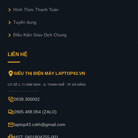
Hình Thức Thanh Toán
Tuyển dụng
Điều Kiện Giao Dịch Chung
LIÊN HỆ
SIÊU THỊ ĐIỆN MÁY LAPTOP43.VN
CƠ SỞ 1: 71 HÀM NGHI - Q. THANH KHẾ - TP. ĐÀ NẴNG
0838.300002
0905.488.054 (ZALO)
laptop43.cskh@gmail.com
MST: 0401804255-001