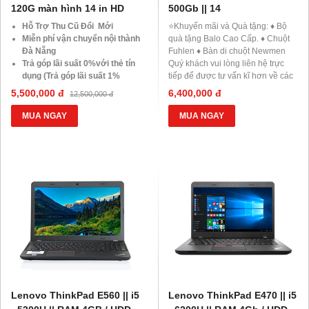
120G màn hình 14 in HD
500Gb || 14
Hỗ Trợ Thu Cũ Đổi Mới
⭐️Khuyến mãi và Quà tặng: ♦ Bộ
Miễn phí vận chuyển nội thành
quà tặng Balo Cao Cấp. ♦ Chuột
Đà Nẵng
Fuhlen ♦ Bàn di chuột Newmen
Trả góp lãi suất 0%với thẻ tín
Quý khách vui lòng liên hệ trực
dụng (Trả góp lãi suất 1%
tiếp để được tư vấn kĩ hơn về các
HDsaison - chỉ cần CMND
chương trình khuyến mãi của
5,500,000 đ
6,400,000 đ
12,500,000 đ
BLX hoặc hộ khẩu gốc )
Laptop43.vn ♦ Hotline tư vấn:
Giảm 20%khi nâng cấp Ram-
083830002 - 0905488054 hoặc
MUA NGAY
MUA NGAY
SSD
chat với đội tư vấn của
Giảm giá trực tiếp đối với
Laptop43.vn tại Đây. ⭐Chính sách
khách hàng ở xa, HSSV . Săn
bán hàng ♦ Bảo hành phần cứng
10.000 Voucher Giảm
lên đến 12 tháng ♦ Hỗ trợ trả góp
Giá 500.000đ
qua thẻ tín dụng, ngân hàng HD
SAISON , MB CREDIT ♦ Thanh
toán tiền mặt, chuyển khoản, quẹt
thẻ ♦ 1 đổi 1 nếu có lỗi NSX
Lenovo ThinkPad E560 || i5
Lenovo ThinkPad E470 || i5