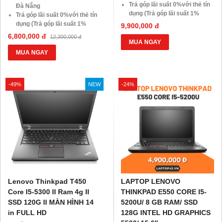
Trả góp lãi suất 0%với thẻ tín
Đà Nẵng
dụng (Trả góp lãi suất 1%
Trả góp lãi suất 0%với thẻ tín
HDsaison - chỉ cần CMND
dụng (Trả góp lãi suất 1%
9,900,000 đ
BLX hoặc hộ khẩu gốc )
HDsaison - chỉ cần CMND
6,800,000 đ
12,300,000 đ
Giảm 20%khi nâng cấp Ram-
BLX hoặc hộ khẩu gốc )
MUA NGAY
SSD
Giảm 20%khi nâng cấp Ram-
MUA NGAY
Giảm giá trực tiếp đối với
SSD
khách hàng ở xa, HSSV . Săn
Giảm giá trực tiếp đối với
10.000 Voucher Giảm
khách hàng ở xa, HSSV . Săn
-49%
NEW
-24%
Giá 500.000đ
10.000 Voucher Giảm
Giá 500.000đ
Lenovo Thinkpad T450
LAPTOP LENOVO
Core I5-5300 II Ram 4g II
THINKPAD E550 CORE I5-
SSD 120G II MÀN HÌNH 14
5200U/ 8 GB RAM/ SSD
in FULL HD
128G INTEL HD GRAPHICS