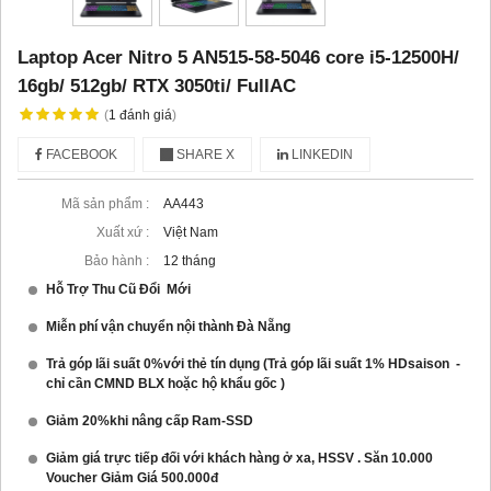
Laptop Acer Nitro 5 AN515-58-5046 core i5-12500H/
16gb/ 512gb/ RTX 3050ti/ FullAC
(
1
đánh giá
)
FACEBOOK
SHARE X
LINKEDIN
Mã sản phẩm :
AA443
Xuất xứ :
Việt Nam
Bảo hành :
12 tháng
Hỗ Trợ Thu Cũ Đổi Mới
Miễn phí vận chuyển nội thành Đà Nẵng
Trả góp lãi suất 0%với thẻ tín dụng (Trả góp lãi suất 1% HDsaison -
chỉ cần CMND BLX hoặc hộ khẩu gốc )
Giảm 20%khi nâng cấp Ram-SSD
Giảm giá trực tiếp đối với khách hàng ở xa, HSSV . Săn 10.000
Voucher Giảm Giá 500.000đ