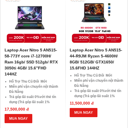
Giá 500.000đ
Giá 500.000đ
Laptop Acer Nitro 5 AN515-
Laptop Acer Nitro 5 AN515-
58-773Y core i7-12700H/
44-R9JM Ryzen 5-4600H/
Ram 16gb/ SSD 512gb/ RTX
8GB/ 512GB/ GTX1650/
3050ti 4GB/ 15.6”FHD
15.6FHD 144HZ
144HZ
Hỗ Trợ Thu Cũ Đổi Mới
Miễn phí vận chuyển nội thành
Hỗ Trợ Thu Cũ Đổi Mới
Đà Nẵng
Miễn phí vận chuyển nội thành
Trả góp lãi suất 0%với thẻ tín
Đà Nẵng
dụng (Trả góp lãi suất 1%
Trả góp lãi suất 0%với thẻ tín
HDsaison - chỉ cần CMND
dụng (Trả góp lãi suất 1%
11,500,000 đ
BLX hoặc hộ khẩu gốc )
HDsaison - chỉ cần CMND
17,500,000 đ
Giảm 20%khi nâng cấp Ram-
BLX hoặc hộ khẩu gốc )
MUA NGAY
SSD
Giảm 20%khi nâng cấp Ram-
MUA NGAY
Giảm giá trực tiếp đối với
SSD
khách hàng ở xa, HSSV . Săn
Giảm giá trực tiếp đối với