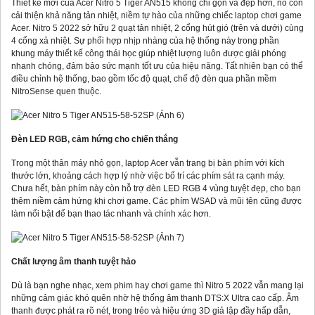
Thiết kế mới của Acer Nitro 5 Tiger AN515 không chỉ gọn và đẹp hơn, nó còn
cải thiện khả năng tản nhiệt, niềm tự hào của những chiếc laptop chơi game
Acer. Nitro 5 2022 sở hữu 2 quạt tản nhiệt, 2 cổng hút gió (trên và dưới) cùng
4 cổng xả nhiệt. Sự phối hợp nhịp nhàng của hệ thống này trong phần
khung máy thiết kế công thái học giúp nhiệt lượng luôn được giải phóng
nhanh chóng, đảm bảo sức mạnh tốt ưu của hiệu năng. Tất nhiên bạn có thể
điều chỉnh hệ thống, bao gồm tốc độ quạt, chế độ đèn qua phần mềm
NitroSense quen thuộc.
Đèn LED RGB, cảm hứng cho chiến thắng
Trong một thân máy nhỏ gọn, laptop Acer vẫn trang bị bàn phím với kích
thước lớn, khoảng cách hợp lý nhờ việc bố trí các phím sát ra cạnh máy.
Chưa hết, bàn phím này còn hỗ trợ đèn LED RGB 4 vùng tuyệt đẹp, cho bạn
thêm niềm cảm hứng khi chơi game. Các phím WSAD và mũi tên cũng được
làm nổi bật để bạn thao tác nhanh và chính xác hơn.
Chất lượng âm thanh tuyệt hảo
Dù là bạn nghe nhạc, xem phim hay chơi game thì Nitro 5 2022 vẫn mang lại
những cảm giác khó quên nhờ hệ thống âm thanh DTS:X Ultra cao cấp. Âm
thanh được phát ra rõ nét, trong trẻo và hiệu ứng 3D giả lập đầy hấp dẫn,