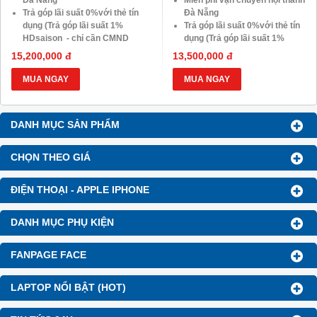
Trả góp lãi suất 0%với thẻ tín
Đà Nẵng
dụng (Trả góp lãi suất 1%
Trả góp lãi suất 0%với thẻ tín
HDsaison - chỉ cần CMND
dụng (Trả góp lãi suất 1%
BLX hoặc hộ khẩu gốc )
HDsaison - chỉ cần CMND
15,200,000 đ
13,500,000 đ
Giảm 20%khi nâng cấp Ram-
BLX hoặc hộ khẩu gốc )
SSD
Giảm 20%khi nâng cấp Ram-
MUA NGAY
MUA NGAY
Giảm giá trực tiếp đối với
SSD
khách hàng ở xa, HSSV . Săn
Giảm giá trực tiếp đối với
10.000 Voucher Giảm
khách hàng ở xa, HSSV . Săn
DANH MỤC SẢN PHẨM
Giá 500.000đ
10.000 Voucher Giảm
Giá 500.000đ
CHỌN THEO GIÁ
ĐIỆN THOẠI - APPLE IPHONE
DANH MỤC PHỤ KIỆN
FANPAGE FACE
LAPTOP NỔI BẬT (HOT)