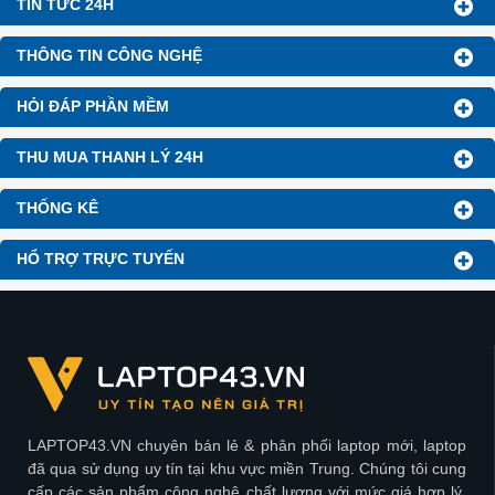
TIN TỨC 24H
THÔNG TIN CÔNG NGHỆ
HỎI ĐÁP PHẦN MỀM
THU MUA THANH LÝ 24H
THỐNG KÊ
HỔ TRỢ TRỰC TUYẾN
LAPTOP43.VN chuyên bán lẻ & phân phối laptop mới, laptop
đã qua sử dụng uy tín tại khu vực miền Trung. Chúng tôi cung
cấp các sản phẩm công nghệ chất lượng với mức giá hợp lý,