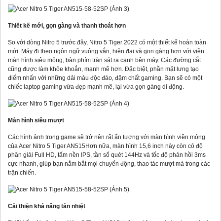
Thiết kế mới, gọn gàng và thanh thoát hơn
So với dòng Nitro 5 trước đây, Nitro 5 Tiger 2022 có một thiết kế hoàn toàn
mới. Máy đi theo ngôn ngữ vuông vắn, hiện đại và gọn gàng hơn với viền
màn hình siêu mỏng, bàn phím tràn sát ra cạnh bên máy. Các đường cắt
cũng được làm khỏe khoắn, mạnh mẽ hơn. Đặc biệt, phần mặt lưng tạo
điểm nhấn với những dải màu độc đáo, đậm chất gaming. Bạn sẽ có một
chiếc laptop gaming vừa đẹp mạnh mẽ, lại vừa gọn gàng di động.
Màn hình siêu mượt
Các hình ảnh trong game sẽ trở nên rất ấn tượng với màn hình viền mỏng
của Acer Nitro 5 Tiger AN515Hơn nữa, màn hình 15,6 inch này còn có độ
phân giải Full HD, tấm nền IPS, tần số quét 144Hz và tốc độ phản hồi 3ms
cực nhanh, giúp bạn nắm bắt mọi chuyển động, thao tác mượt mà trong các
trận chiến.
Cải thiện khả năng tản nhiệt