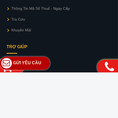
Thông Tin Mã Số Thuế - Ngày Cấp
Tra Cứu
Khuyến Mãi
TRỢ GIÚP
GỬI YÊU CẦU
Giới thiệu
(
0
)
Bảo mật thông tin
Hướng Dẫn Mua Hàng
Hình Thức Thanh Toán
Tuyển dụng