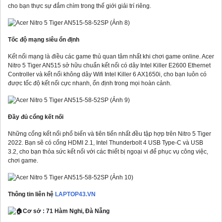
cho bạn thực sự đắm chìm trong thế giới giải trí riêng.
Tốc độ mạng siêu ổn định
Kết nối mạng là điều các game thủ quan tâm nhất khi chơi game online. Acer
Nitro 5 Tiger AN515 sở hữu chuẩn kết nối có dây Intel Killer E2600 Ethernet
Controller và kết nối không dây Wifi Intel Killer 6 AX1650i, cho bạn luôn có
được tốc độ kết nối cực nhanh, ổn định trong mọi hoàn cảnh.
Đầy đủ cổng kết nối
Những cổng kết nối phổ biến và tiên tiến nhất đều tập hợp trên Nitro 5 Tiger
2022. Bạn sẽ có cổng HDMI 2.1, Intel Thunderbolt 4 USB Type-C và USB
3.2, cho bạn thỏa sức kết nối với các thiết bị ngoại vi để phục vụ công việc,
chơi game.
Thông tin liên hệ
LAPTOP43.VN
Cơ sở : 71 Hàm Nghi, Đà Nẵng