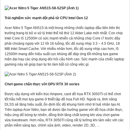
Trải nghiệm sức mạnh đột phá từ CPU Intel Gen 12
Acer Nitro 5 Tiger AN515 là một trong những chiếc laptop đầu tiên trên thị
trường trang bị bộ vi xử lý Intel thế hệ thứ 12 Alder Lake mới nhất. Con chip
Intel Core i5 12500H có sức mạnh khiến cả những chip Core i7 trước đây
phải choáng ngợp với 12 lõi 16 luồng, tốc độ xung nhịp 3.3 – 4.5 GHz, 18
MB Intel Smart Cache. Với nhiều nhân hơn, tốc độ xung nhịp cao hơn, i5
12500H mang đến hiệu suất cực khủng để đáp ứng tốt những tựa game
hiện đại hay các ứng dụng đòi hỏi cấu hình cao. Sức mạnh của chiếc laptop
gaming này sẽ giúp bạn tự tin làm bất cứ công việc gì.
Chơi game chân thực với GPU RTX 30 series
Được xây dựng với kiến trúc Ampere, card đồ họa RTX 3050TI có thể chơi
tốt hầu hết mọi tựa game ở thiết lập đồ họa Full HD. Ngoài ra, tính năng
DLSS sẽ tăng hiệu suất, ổn định tốc độ khung hình nhờ trí tuệ nhân tạo AI.
Trên laptop Acer Nitro, bạn sẽ được tận hưởng game với đồ họa chân thực,
hiệu ứng đổ bóng tự nhiên, đồng thời tăng chất lượng khi vừa chơi game
vừa livestream. Hơn nữa, RTX 3050TI cũng rất lý tưởng khi làm việc với các
phần mềm sáng tạo, chỉnh sửa ảnh, video, render 2D, 3D, …