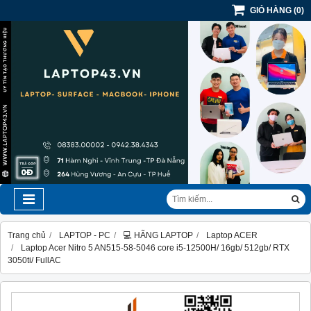
GIỎ HÀNG
(
0
)
Trang chủ
LAPTOP - PC
💻 HÃNG LAPTOP
Laptop ACER
Laptop Acer Nitro 5 AN515-58-5046 core i5-12500H/ 16gb/ 512gb/ RTX
3050ti/ FullAC