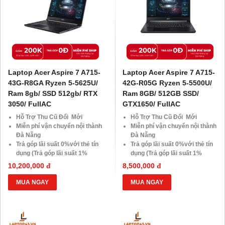
Laptop Acer Aspire 7 A715-
Laptop Acer Aspire 7 A715-
43G-R8GA Ryzen 5-5625U/
42G-R05G Ryzen 5-5500U/
Ram 8gb/ SSD 512gb/ RTX
Ram 8GB/ 512GB SSD/
3050/ FullAC
GTX1650/ FullAC
Hỗ Trợ Thu Cũ Đổi Mới
Hỗ Trợ Thu Cũ Đổi Mới
Miễn phí vận chuyển nội thành
Miễn phí vận chuyển nội thành
Đà Nẵng
Đà Nẵng
Trả góp lãi suất 0%với thẻ tín
Trả góp lãi suất 0%với thẻ tín
dụng (Trả góp lãi suất 1%
dụng (Trả góp lãi suất 1%
HDsaison - chỉ cần CMND
HDsaison - chỉ cần CMND
10,200,000 đ
8,500,000 đ
BLX hoặc hộ khẩu gốc )
BLX hoặc hộ khẩu gốc )
Giảm 20%khi nâng cấp Ram-
Giảm 20%khi nâng cấp Ram-
MUA NGAY
MUA NGAY
SSD
SSD
Giảm giá trực tiếp đối với
Giảm giá trực tiếp đối với
khách hàng ở xa, HSSV . Săn
khách hàng ở xa, HSSV . Săn
10.000 Voucher Giảm
10.000 Voucher Giảm