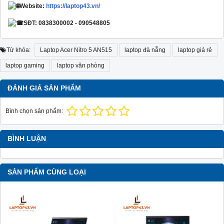
Website:
https://laptop43.vn/
SĐT: 0838300002 - 090548805
Từ khóa:
Laptop Acer Nitro 5 AN515
laptop đà nẵng
laptop giá rẻ
laptop gaming
laptop văn phòng
ĐÁNH GIÁ SẢN PHẨM
Bình chọn sản phẩm:
BÌNH LUẬN
SẢN PHẨM CÙNG LOẠI