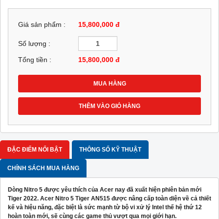
Giá sản phẩm :
15,800,000 đ
Số lượng :
Tổng tiền :
15,800,000
đ
MUA HÀNG
THÊM VÀO GIỎ HÀNG
ĐẶC ĐIỂM NỔI BẬT
THÔNG SỐ KỸ THUẬT
CHÍNH SÁCH MUA HÀNG
Dòng Nitro 5 được yêu thích của Acer nay đã xuất hiện phiên bản mới
Tiger 2022. Acer Nitro 5 Tiger AN515 được nâng cấp toàn diện về cả thiết
kế và hiệu năng, đặc biệt là sức mạnh từ bộ vi xử lý Intel thế hệ thứ 12
hoàn toàn mới, sẽ cùng các game thủ vượt qua mọi giới hạn.