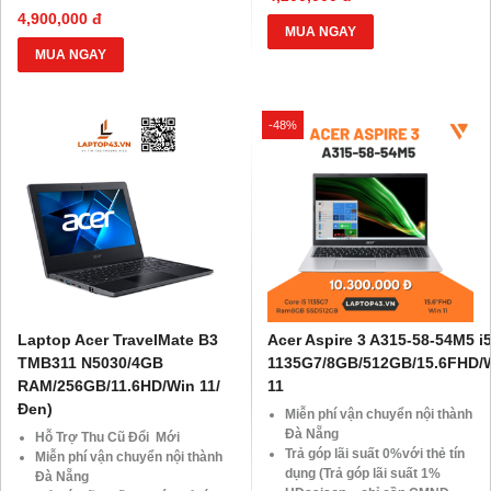
BLX hoặc hộ khẩu gốc )
HDsaison - chỉ cần CMND
4,900,000 đ
Giảm 20%khi nâng cấp Ram-
BLX hoặc hộ khẩu gốc )
MUA NGAY
SSD
Giảm 20%khi nâng cấp Ram-
MUA NGAY
Giảm giá trực tiếp đối với
SSD
khách hàng ở xa, HSSV . Săn
Giảm giá trực tiếp đối với
10.000 Voucher Giảm
khách hàng ở xa, HSSV . Săn
-48%
Giá 500.000đ
10.000 Voucher Giảm
Giá 500.000đ
Laptop Acer TravelMate B3
Acer Aspire 3 A315-58-54M5 i
TMB311 N5030/4GB
1135G7/8GB/512GB/15.6FHD/
RAM/256GB/11.6HD/Win 11/
11
Đen)
Miễn phí vận chuyển nội thành
Đà Nẵng
Hỗ Trợ Thu Cũ Đổi Mới
Trả góp lãi suất 0%với thẻ tín
Miễn phí vận chuyển nội thành
dụng (Trả góp lãi suất 1%
Đà Nẵng