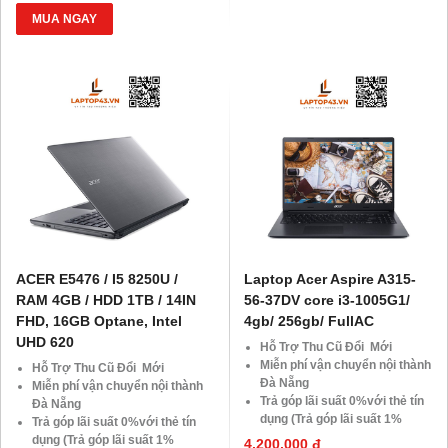
Giảm giá trực tiếp đối với
Giảm 20%khi nâng cấp Ram-
MUA NGAY
khách hàng ở xa, HSSV . Săn
SSD
10.000 Voucher Giảm
Giảm giá trực tiếp đối với
Giá 500.000đ
khách hàng ở xa, HSSV . Săn
10.000 Voucher Giảm
Giá 500.000đ
ACER E5476 / I5 8250U /
Laptop Acer Aspire A315-
RAM 4GB / HDD 1TB / 14IN
56-37DV core i3-1005G1/
FHD, 16GB Optane, Intel
4gb/ 256gb/ FullAC
UHD 620
Hỗ Trợ Thu Cũ Đổi Mới
Miễn phí vận chuyển nội thành
Hỗ Trợ Thu Cũ Đổi Mới
Đà Nẵng
Miễn phí vận chuyển nội thành
Trả góp lãi suất 0%với thẻ tín
Đà Nẵng
dụng (Trả góp lãi suất 1%
Trả góp lãi suất 0%với thẻ tín
HDsaison - chỉ cần CMND
dụng (Trả góp lãi suất 1%
4,200,000 đ