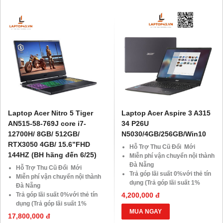
10.000 Voucher Giảm
khách hàng ở xa, HSSV . Săn
Giá 500.000đ
10.000 Voucher Giảm
Giá 500.000đ
Laptop Acer Nitro 5 Tiger
Laptop Acer Aspire 3 A315
AN515-58-769J core i7-
34 P26U
12700H/ 8GB/ 512GB/
N5030/4GB/256GB/Win10
RTX3050 4GB/ 15.6”FHD
Hỗ Trợ Thu Cũ Đổi Mới
144HZ (BH hãng đến 6/25)
Miễn phí vận chuyển nội thành
Đà Nẵng
Hỗ Trợ Thu Cũ Đổi Mới
Trả góp lãi suất 0%với thẻ tín
Miễn phí vận chuyển nội thành
dụng (Trả góp lãi suất 1%
Đà Nẵng
HDsaison - chỉ cần CMND
Trả góp lãi suất 0%với thẻ tín
4,200,000 đ
BLX hoặc hộ khẩu gốc )
dụng (Trả góp lãi suất 1%
Giảm 20%khi nâng cấp Ram-
MUA NGAY
HDsaison - chỉ cần CMND
17,800,000 đ
SSD
BLX hoặc hộ khẩu gốc )