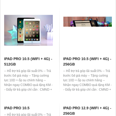
lái xe) -- Đơn vị hỗ trợ trả góp :
lái xe) -- Đơn vị hỗ trợ trả góp :
HomeCredit, HD Saison -- Thanh
HomeCredit, HD Saison -- Thanh
toán bằng thẻ ATM hoặc tiền mặt
toán bằng thẻ ATM hoặc tiền mặt
IPAD PRO 10.5 (WIFI + 4G) -
IPAD PRO 10.5 (WIFI + 4G) -
512GB
256GB
-- Hỗ trợ trả góp lãi suất 0% -- Trả
-- Hỗ trợ trả góp lãi suất 0% -- Trả
trước 0đ giá máy -- Tặng cường
trước 0đ giá máy -- Tặng cường
lực 10D + ốp su chính hãng --
lực 10D + ốp su chính hãng --
Nhận ngay COMBO quà tặng KM -
Nhận ngay COMBO quà tặng KM -
- Giấy tờ trả góp chỉ cần : CMND +
- Giấy tờ trả góp chỉ cần : CMND +
Sổ hộ khẩu (thay bằng Giấy phép
Sổ hộ khẩu (thay bằng Giấy phép
lái xe) -- Đơn vị hỗ trợ trả góp :
lái xe) -- Đơn vị hỗ trợ trả góp :
HomeCredit, HD Saison -- Thanh
HomeCredit, HD Saison -- Thanh
toán bằng thẻ ATM hoặc tiền mặt
toán bằng thẻ ATM hoặc tiền mặt