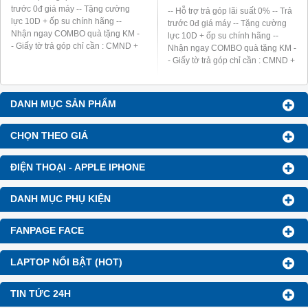
IPAD PRO 10.5
IPAD PRO 12.9 (WIFI + 4G) -
256GB
-- Hỗ trợ trả góp lãi suất 0% -- Trả
trước 0đ giá máy -- Tặng cường
-- Hỗ trợ trả góp lãi suất 0% -- Trả
lực 10D + ốp su chính hãng --
trước 0đ giá máy -- Tặng cường
Nhận ngay COMBO quà tặng KM -
lực 10D + ốp su chính hãng --
- Giấy tờ trả góp chỉ cần : CMND +
Nhận ngay COMBO quà tặng KM -
Sổ hộ khẩu (thay bằng Giấy phép
- Giấy tờ trả góp chỉ cần : CMND +
lái xe) -- Đơn vị hỗ trợ trả góp :
Sổ hộ khẩu (thay bằng Giấy phép
HomeCredit, HD Saison -- Thanh
lái xe) -- Đơn vị hỗ trợ trả góp :
toán bằng thẻ ATM hoặc tiền mặt
HomeCredit, HD Saison -- Thanh
DANH MỤC SẢN PHẨM
toán bằng thẻ ATM hoặc tiền mặt
CHỌN THEO GIÁ
ĐIỆN THOẠI - APPLE IPHONE