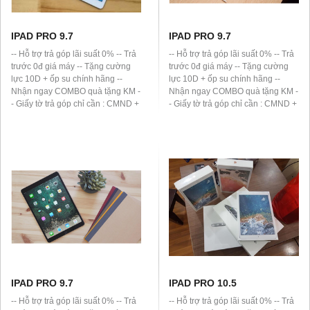
IPAD PRO 9.7
IPAD PRO 9.7
-- Hỗ trợ trả góp lãi suất 0% -- Trả
-- Hỗ trợ trả góp lãi suất 0% -- Trả
trước 0đ giá máy -- Tặng cường
trước 0đ giá máy -- Tặng cường
lực 10D + ốp su chính hãng --
lực 10D + ốp su chính hãng --
Nhận ngay COMBO quà tặng KM -
Nhận ngay COMBO quà tặng KM -
- Giấy tờ trả góp chỉ cần : CMND +
- Giấy tờ trả góp chỉ cần : CMND +
Sổ hộ khẩu (thay bằng Giấy phép
Sổ hộ khẩu (thay bằng Giấy phép
lái xe) -- Đơn vị hỗ trợ trả góp :
lái xe) -- Đơn vị hỗ trợ trả góp :
HomeCredit, HD Saison -- Thanh
HomeCredit, HD Saison -- Thanh
toán bằng thẻ ATM hoặc tiền mặt
toán bằng thẻ ATM hoặc tiền mặt
IPAD PRO 9.7
IPAD PRO 10.5
-- Hỗ trợ trả góp lãi suất 0% -- Trả
-- Hỗ trợ trả góp lãi suất 0% -- Trả