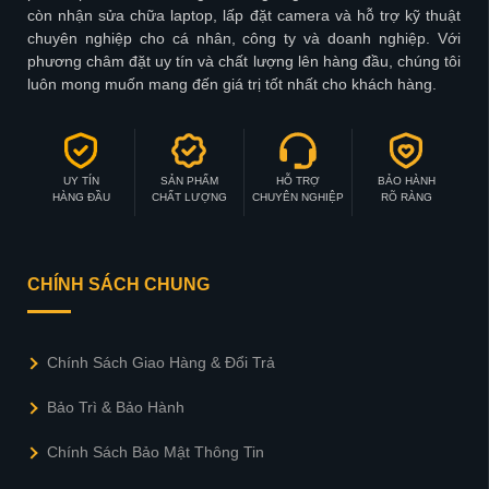
LAPTOP43.VN chuyên bán lẻ & phân phối laptop mới, laptop
đã qua sử dụng uy tín tại khu vực miền Trung. Chúng tôi cung
cấp các sản phẩm công nghệ chất lượng với mức giá hợp lý,
phù hợp nhu cầu của người dùng. Ngoài ra, LAPTOP43. VN
còn nhận sửa chữa laptop, lấp đặt camera và hỗ trợ kỹ thuật
chuyên nghiệp cho cá nhân, công ty và doanh nghiệp. Với
phương châm đặt uy tín và chất lượng lên hàng đầu, chúng tôi
luôn mong muốn mang đến giá trị tốt nhất cho khách hàng.
UY TÍN
SẢN PHẨM
HỖ TRỢ
BẢO HÀNH
HÀNG ĐẦU
CHẤT LƯỢNG
CHUYÊN NGHIỆP
RÕ RÀNG
CHÍNH SÁCH CHUNG