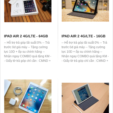
IPAD AIR 2 4G/LTE - 64GB
IPAD AIR 2 4G/LTE - 16GB
-- Hỗ trợ trả góp lãi suất 0% -- Trả
-- Hỗ trợ trả góp lãi suất 0% -- Trả
trước 0đ giá máy -- Tặng cường
trước 0đ giá máy -- Tặng cường
lực 10D + ốp su chính hãng --
lực 10D + ốp su chính hãng --
Nhận ngay COMBO quà tặng KM -
Nhận ngay COMBO quà tặng KM -
- Giấy tờ trả góp chỉ cần : CMND +
- Giấy tờ trả góp chỉ cần : CMND +
Sổ hộ khẩu (thay bằng Giấy phép
Sổ hộ khẩu (thay bằng Giấy phép
lái xe) -- Đơn vị hỗ trợ trả góp :
lái xe) -- Đơn vị hỗ trợ trả góp :
HomeCredit, HD Saison -- Thanh
HomeCredit, HD Saison -- Thanh
toán bằng thẻ ATM hoặc tiền mặt
toán bằng thẻ ATM hoặc tiền mặt