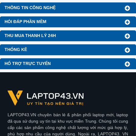
DANH MỤC PHỤ KIỆN
FANPAGE FACE
LAPTOP NỔI BẬT (HOT)
TIN TỨC 24H
THÔNG TIN CÔNG NGHỆ
HỎI ĐÁP PHẦN MỀM
THU MUA THANH LÝ 24H
THỐNG KÊ
HỔ TRỢ TRỰC TUYẾN