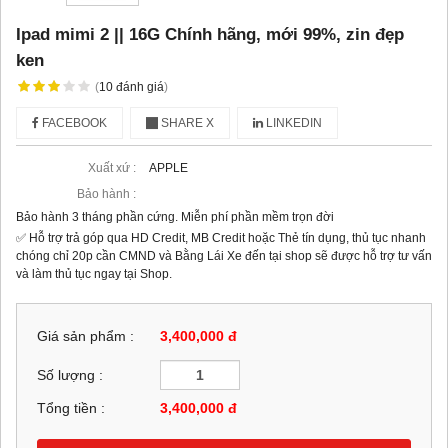
Ipad mimi 2 || 16G Chính hãng, mới 99%, zin đẹp
ken
(
10
đánh giá
)
FACEBOOK
SHARE X
LINKEDIN
Xuất xứ :
APPLE
Bảo hành :
Bảo hành 3 tháng phần cứng. Miễn phí phần mềm trọn đời
✅ Hỗ trợ trả góp qua HD Credit, MB Credit hoặc Thẻ tín dụng, thủ tục nhanh
chóng chỉ 20p cần CMND và Bằng Lái Xe đến tại shop sẽ được hỗ trợ tư vấn
và làm thủ tục ngay tại Shop.
Giá sản phẩm :
3,400,000 đ
Số lượng :
Tổng tiền :
3,400,000
đ