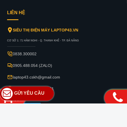
Bảo mật thông tin
Hướng Dẫn Mua Hàng
Hình Thức Thanh Toán
Tuyển dụng
Điều Kiện Giao Dịch Chung
LIÊN HỆ
SIÊU THỊ ĐIỆN MÁY LAPTOP43.VN
GỬI YÊU CẦU
CƠ SỞ 1: 71 HÀM NGHI - Q. THANH KHẾ - TP. ĐÀ NẴNG
(
0
)
0838.300002
0905.488.054 (ZALO)