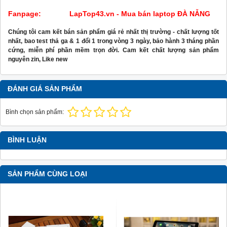
Fanpage:
LapTop43.vn - Mua bán laptop ĐÀ NẴNG
Chúng tôi cam kết bán sản phẩm giá rẻ nhất thị trường - chất lượng tốt
nhất, b
ao test thả ga & 1 đổi 1 trong vòng 3 ngày, b
ảo hành 3 tháng phần
cứng, miễn phí phần mềm trọn đời.
Cam kết chất lượng sản phẩm
nguyên zin, Like new
ĐÁNH GIÁ SẢN PHẨM
Bình chọn sản phẩm:
BÌNH LUẬN
SẢN PHẨM CÙNG LOẠI