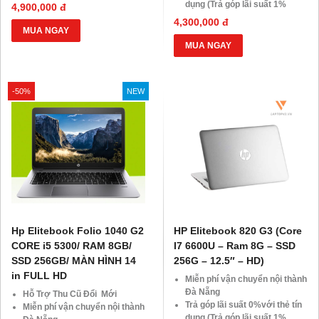
HDsaison - chỉ cần CMND
dụng (Trả góp lãi suất 1%
4,900,000 đ
BLX hoặc hộ khẩu gốc )
HDsaison - chỉ cần CMND
4,300,000 đ
Giảm 20%khi nâng cấp Ram-
BLX hoặc hộ khẩu gốc )
MUA NGAY
SSD
Giảm 20%khi nâng cấp Ram-
MUA NGAY
Giảm giá trực tiếp đối với
SSD
khách hàng ở xa, HSSV . Săn
Giảm giá trực tiếp đối với
10.000 Voucher Giảm
khách hàng ở xa, HSSV . Săn
-50%
Giá 500.000đ
NEW
10.000 Voucher Giảm
Giá 500.000đ
Hp Elitebook Folio 1040 G2
HP Elitebook 820 G3 (Core
CORE i5 5300/ RAM 8GB/
I7 6600U – Ram 8G – SSD
SSD 256GB/ MÀN HÌNH 14
256G – 12.5″ – HD)
in FULL HD
Miễn phí vận chuyển nội thành
Đà Nẵng
Hỗ Trợ Thu Cũ Đổi Mới
Trả góp lãi suất 0%với thẻ tín
Miễn phí vận chuyển nội thành
dụng (Trả góp lãi suất 1%