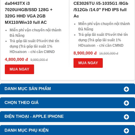
da0443TX i3
CE3026TU /i5-1035G1 /8Gb
7020U/4GB/SSD 128G +
/512Gb /14.0″ FHD IPS full
320G HHD VGA 2GB
Ac
MX110/Win10 full AC
Miễn phí vận chuyển nội thành
Đà Nẵng
Miễn phí vận chuyển nội thành
Trả góp lãi suất 0%với thẻ tín
Đà Nẵng
dụng (Trả góp lãi suất 1%
Trả góp lãi suất 0%với thẻ tín
HDsaison - chỉ cần CMND
dụng (Trả góp lãi suất 1%
BLX hoặc hộ khẩu gốc )
HDsaison - chỉ cần CMND
8,900,000 đ
16,500,000 đ
Giảm 20%khi nâng cấp Ram-
BLX hoặc hộ khẩu gốc )
4,800,000 đ
9,990,000 đ
SSD
Giảm 20%khi nâng cấp Ram-
MUA NGAY
Giảm giá trực tiếp đối với
SSD
MUA NGAY
khách hàng ở xa, HSSV . Săn
Giảm giá trực tiếp đối với
10.000 Voucher Giảm
khách hàng ở xa, HSSV . Săn
Giá 500.000đ
10.000 Voucher Giảm
DANH MỤC SẢN PHẨM
Giá 500.000đ
CHỌN THEO GIÁ
ĐIỆN THOẠI - APPLE IPHONE
DANH MỤC PHỤ KIỆN