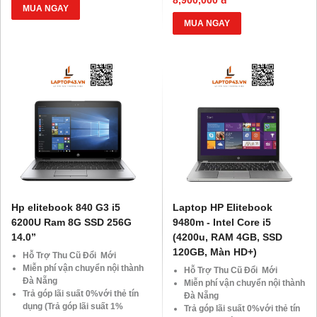
Giảm 20%khi nâng cấp Ram-
Giảm 20% khi nâng cấp Ram-
MUA NGAY
SSD
SSD
MUA NGAY
Giảm giá trực tiếp đối với
Giảm giá trực tiếp đối với
khách hàng ở xa, HSSV . Săn
khách hàng ở xa, HSSV. Săn
10.000 Voucher Giảm
10.000 Voucher Giảm
Giá 500.000đ
Giá 500.000Đ
Hp elitebook 840 G3 i5
Laptop HP Elitebook
6200U Ram 8G SSD 256G
9480m - Intel Core i5
14.0”
(4200u, RAM 4GB, SSD
120GB, Màn HD+)
Hỗ Trợ Thu Cũ Đổi Mới
Miễn phí vận chuyển nội thành
Hỗ Trợ Thu Cũ Đổi Mới
Đà Nẵng
Miễn phí vận chuyển nội thành
Trả góp lãi suất 0%với thẻ tín
Đà Nẵng
dụng (Trả góp lãi suất 1%
Trả góp lãi suất 0%với thẻ tín