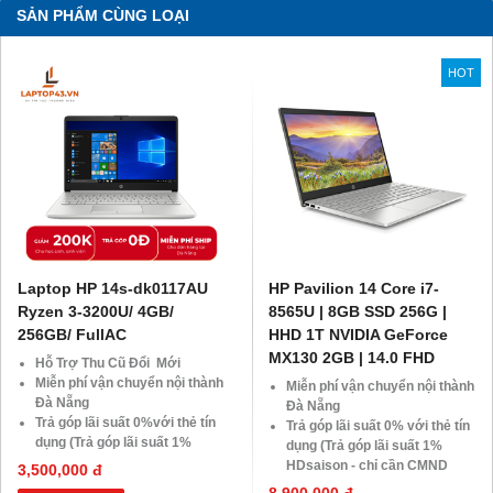
SẢN PHẨM CÙNG LOẠI
HOT
Laptop HP 14s-dk0117AU
HP Pavilion 14 Core i7-
Ryzen 3-3200U/ 4GB/
8565U | 8GB SSD 256G |
256GB/ FullAC
HHD 1T NVIDIA GeForce
MX130 2GB | 14.0 FHD
Hỗ Trợ Thu Cũ Đổi Mới
Miễn phí vận chuyển nội thành
Miễn phí vận chuyển nội thành
Đà Nẵng
Đà Nẵng
Trả góp lãi suất 0%với thẻ tín
Trả góp lãi suất 0% với thẻ tín
dụng (Trả góp lãi suất 1%
dụng (Trả góp lãi suất 1%
HDsaison - chỉ cần CMND
HDsaison - chỉ cần CMND
3,500,000 đ
BLX hoặc hộ khẩu gốc )
BLX hoặc hộ khẩu gốc)
8,900,000 đ