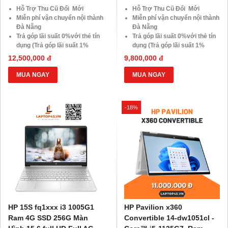
Hỗ Trợ Thu Cũ Đổi Mới
Hỗ Trợ Thu Cũ Đổi Mới
Miễn phí vận chuyển nội thành
Miễn phí vận chuyển nội thành
Đà Nẵng
Đà Nẵng
Trả góp lãi suất 0%với thẻ tín
Trả góp lãi suất 0%với thẻ tín
dụng (Trả góp lãi suất 1%
dụng (Trả góp lãi suất 1%
HDsaison - chỉ cần CMND
HDsaison - chỉ cần CMND
12,500,000 đ
9,800,000 đ
BLX hoặc hộ khẩu gốc )
BLX hoặc hộ khẩu gốc )
Giảm 20%khi nâng cấp Ram-
Giảm 20%khi nâng cấp Ram-
MUA NGAY
MUA NGAY
SSD
SSD
Giảm giá trực tiếp đối với
Giảm giá trực tiếp đối với
khách hàng ở xa, HSSV . Săn
khách hàng ở xa, HSSV . Săn
-18%
10.000 Voucher Giảm
10.000 Voucher Giảm
Giá 500.000đ
Giá 500.000đ
HP 15S fq1xxx i3 1005G1
HP Pavilion x360
Ram 4G SSD 256G Màn
Convertible 14-dw1051cl -