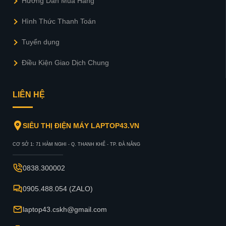
Hướng Dẫn Mua Hàng
Hình Thức Thanh Toán
Tuyển dụng
Điều Kiện Giao Dịch Chung
LIÊN HỆ
SIÊU THỊ ĐIỆN MÁY LAPTOP43.VN
CƠ SỞ 1: 71 HÀM NGHI - Q. THANH KHẾ - TP. ĐÀ NẴNG
0838.300002
0905.488.054 (ZALO)
laptop43.cskh@gmail.com