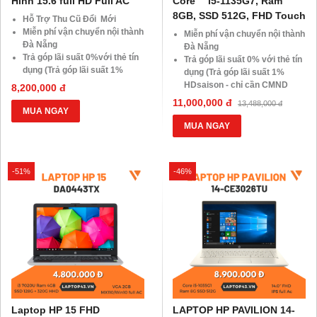
Hình 15.6 full HD Full AC
Core™ i5-1135G7, Ram
8GB, SSD 512G, FHD Touch
Hỗ Trợ Thu Cũ Đổi Mới
Miễn phí vận chuyển nội thành
Miễn phí vận chuyển nội thành
Đà Nẵng
Đà Nẵng
Trả góp lãi suất 0%với thẻ tín
Trả góp lãi suất 0% với thẻ tín
dụng (Trả góp lãi suất 1%
dụng (Trả góp lãi suất 1%
HDsaison - chỉ cần CMND
HDsaison - chỉ cần CMND
8,200,000 đ
BLX hoặc hộ khẩu gốc )
BLX hoặc hộ khẩu gốc)
11,000,000 đ
13,488,000 đ
Giảm 20%khi nâng cấp Ram-
Giảm 20% khi nâng cấp Ram-
MUA NGAY
SSD
SSD
MUA NGAY
Giảm giá trực tiếp đối với
Giảm giá trực tiếp đối với
khách hàng ở xa, HSSV . Săn
khách hàng ở xa, HSSV. Săn
10.000 Voucher Giảm
10.000 Voucher Giảm
-51%
Giá 500.000đ
-46%
Giá 500.000Đ
Laptop HP 15 FHD
LAPTOP HP PAVILION 14-