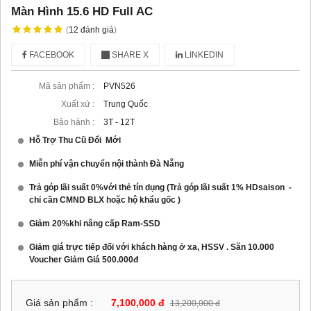
Màn Hình 15.6 HD Full AC
(
12
đánh giá
)
FACEBOOK
SHARE X
LINKEDIN
Mã sản phẩm :
PVN526
Xuất xứ :
Trung Quốc
Bảo hành :
3T - 12T
Hỗ Trợ Thu Cũ Đổi Mới
Miễn phí vận chuyển nội thành Đà Nẵng
Trả góp lãi suất 0%với thẻ tín dụng (Trả góp lãi suất 1% HDsaison -
chỉ cần CMND BLX hoặc hộ khẩu gốc )
Giảm 20%khi nâng cấp Ram-SSD
Giảm giá trực tiếp đối với khách hàng ở xa, HSSV . Săn 10.000
Voucher Giảm Giá 500.000đ
Giá sản phẩm :
7,100,000 đ
13,200,000 đ