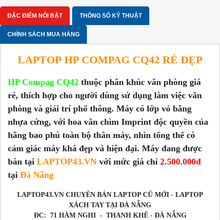
ĐẶC ĐIỂM NỔI BẬT
THÔNG SỐ KỸ THUẬT
CHÍNH SÁCH MUA HÀNG
LAPTOP
HP COMPAG CQ42 RẺ ĐẸP
HP Compag CQ42
thuộc phân khúc văn phòng giá
rẻ, thích hợp cho người dùng sử dụng làm việc văn
phòng và giải trí phổ thông. Máy có lớp vỏ bằng
nhựa cứng, với hoa văn chìm Imprint độc quyền của
hãng bao phủ toàn bộ thân máy, nhìn tổng thể có
cảm giác máy khá đẹp và hiện đại.
Máy đang được
bán tại
LAPTOP43.VN
với mức giá chỉ
2.500.000đ
tại
Đà Nẵng
LAPTOP43.VN CHUYÊN BÁN LAPTOP CŨ MỚI - LAPTOP
XÁCH TAY TẠI ĐÀ NẴNG
ĐC: 71 HÀM NGHI - THANH KHÊ - ĐÀ NẴNG