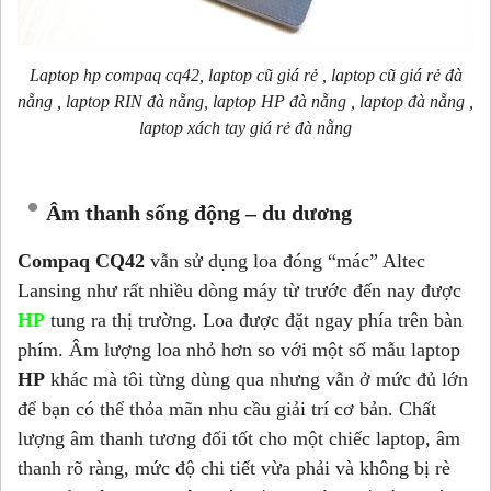
Laptop hp compaq cq42, laptop cũ giá rẻ , laptop cũ giá rẻ đà
nẵng , laptop RIN đà nẵng, laptop HP đà nẵng , laptop đà nẵng ,
laptop xách tay giá rẻ đà nẵng
Âm thanh sống động – du dương
Compaq CQ42
vẫn sử dụng loa đóng “mác” Altec
Lansing như rất nhiều dòng máy từ trước đến nay được
HP
tung ra thị trường. Loa được đặt ngay phía trên bàn
phím. Âm lượng loa nhỏ hơn so với một số mẫu laptop
HP
khác mà tôi từng dùng qua nhưng vẫn ở mức đủ lớn
để bạn có thể thỏa mãn nhu cầu giải trí cơ bản. Chất
lượng âm thanh tương đối tốt cho một chiếc laptop, âm
thanh rõ ràng, mức độ chi tiết vừa phải và không bị rè