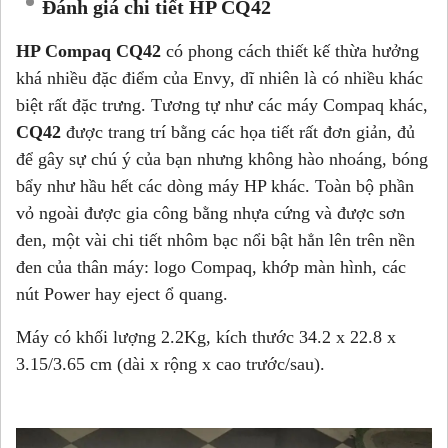
Đánh giá chi tiết HP CQ42
HP Compaq CQ42
có phong cách thiết kế thừa hưởng
khá nhiều đặc điểm của Envy, dĩ nhiên là có nhiều khác
biệt rất đặc trưng. Tương tự như các máy Compaq khác,
CQ42
được trang trí bằng các họa tiết rất đơn giản, đủ
để gây sự chú ý của bạn nhưng không hào nhoáng, bóng
bẩy như hầu hết các dòng máy HP khác. Toàn bộ phần
vỏ ngoài được gia công bằng nhựa cứng và được sơn
đen, một vài chi tiết nhôm bạc nổi bật hẳn lên trên nền
đen của thân máy: logo Compaq, khớp màn hình, các
nút Power hay eject ổ quang.
Máy có khối lượng 2.2Kg, kích thước 34.2 x 22.8 x
3.15/3.65 cm (dài x rộng x cao trước/sau).