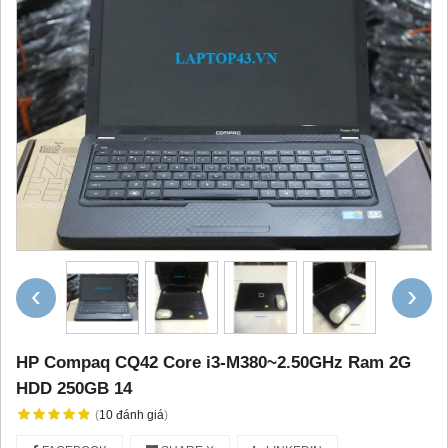
‹
›
HP Compaq CQ42 Core i3-M380~2.50GHz Ram 2G
HDD 250GB 14
(
10
đánh giá
)