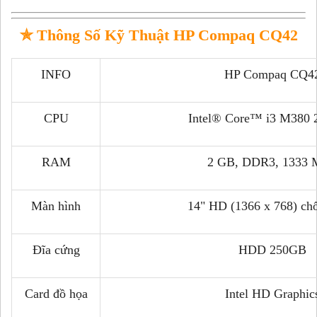
✯
Thông Số Kỹ Thuật HP Compaq CQ42
INFO
HP Compaq CQ4
CPU
Intel® Core™ i3 M380 
RAM
2 GB, DDR3, 1333
Màn hình
14" HD (1366 x 768) ch
Đĩa cứng
HDD 250GB
Card đồ họa
Intel HD Graphic