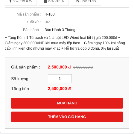
FACEBOOK
SHARE X
LINKEDIN
Mã sản phẩm :
H-103
Xuất xứ :
HP
Bảo hành :
Bảo Hành 3 Tháng
+ Tặng Kèm: 1 Túi xách và 1 chuột LED Wierd loại tốt trị giá 200.000đ +
Giảm ngay 300.000VND khi mua máy tếp theo + Giảm ngay 10% khi nâng
cấp linh kiện cho những máy khác + Hỗ trợ trả góp 0 đồng, 0% lãi suất
Giá sản phẩm :
2,500,000 đ
3,000,000 đ
Số lượng :
Tổng tiền :
2,500,000
đ
MUA HÀNG
THÊM VÀO GIỎ HÀNG