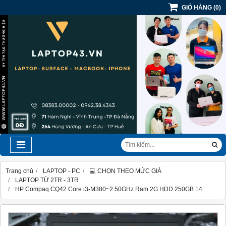
GIỎ HÀNG
(
0
)
Trang chủ
LAPTOP - PC
💻 CHỌN THEO MỨC GIÁ
LAPTOP TỪ 2TR - 3TR
HP Compaq CQ42 Core i3-M380~2.50GHz Ram 2G HDD 250GB 14