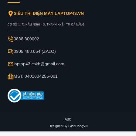
SIÊU THỊ ĐIỆN MÁY LAPTOP43.VN
CƠ SỞ 1: 71 HÀM NGHI - Q. THANH KHẾ - TP. ĐÀ NẴNG
0838.300002
0905.488.054 (ZALO)
laptop43.cskh@gmail.com
MST: 0401804255-001
ABC
Designed By
GianHangVN