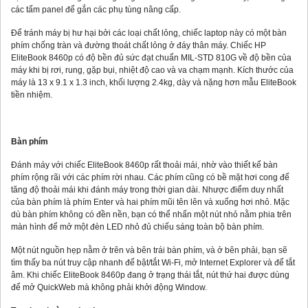
các tấm panel để gắn các phụ tùng nâng cấp.
Để tránh máy bị hư hại bởi các loại chất lỏng, chiếc laptop này có một bàn
phím chống tràn và đường thoát chất lỏng ở đáy thân máy. Chiếc HP
EliteBook 8460p có độ bền đủ sức đạt chuẩn MIL-STD 810G về độ bền của
máy khi bị rơi, rung, gặp bụi, nhiệt độ cao và va chạm mạnh. Kích thước của
máy là 13 x 9.1 x 1.3 inch, khối lượng 2.4kg, dày và nặng hơn mẫu EliteBook
tiền nhiệm.
Bàn phím
Đánh máy với chiếc EliteBook 8460p rất thoải mái, nhờ vào thiết kế bàn
phím rộng rãi với các phím rời nhau. Các phím cũng có bề mặt hơi cong để
tăng độ thoải mái khi đánh máy trong thời gian dài. Nhược điểm duy nhất
của bàn phím là phím Enter và hai phím mũi tên lên và xuống hơi nhỏ. Mặc
dù bàn phím không có đền nền, bạn có thể nhấn một nút nhỏ nằm phia trên
màn hình để mở một đèn LED nhỏ đủ chiếu sáng toàn bộ bàn phím.
Một nút nguồn hẹp nằm ở trên và bên trái bàn phím, và ở bên phải, bạn sẽ
tìm thấy ba nút truy cập nhanh để bật/tắt Wi-Fi, mở Internet Explorer và để tắt
âm. Khi chiếc EliteBook 8460p đang ở trạng thái tắt, nút thứ hai được dùng
để mở QuickWeb mà không phải khởi động Window.