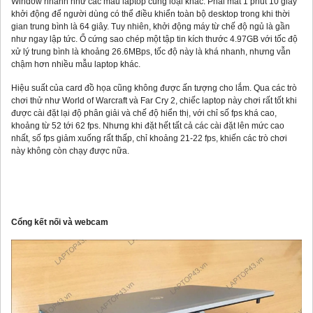
Window nhanh như các mẫu laptop cùng loại khác. Phải mất 1 phút 10 giây
khởi động để người dùng có thể điều khiển toàn bộ desktop trong khi thời
gian trung bình là 64 giây. Tuy nhiên, khởi động máy từ chế độ ngủ là gần
như ngay lập tức. Ổ cứng sao chép một tập tin kích thước 4.97GB với tốc độ
xử lý trung bình là khoảng 26.6MBps, tốc độ này là khá nhanh, nhưng vẫn
chậm hơn nhiều mẫu laptop khác.
Hiệu suất của card đồ họa cũng không được ấn tượng cho lắm. Qua các trò
chơi thử như World of Warcraft và Far Cry 2, chiếc laptop này chơi rất tốt khi
được cài đặt lại độ phân giải và chế độ hiển thị, với chỉ số fps khá cao,
khoảng từ 52 tới 62 fps. Nhưng khi đặt hết tất cả các cài đặt lên mức cao
nhất, số fps giảm xuống rất thấp, chỉ khoảng 21-22 fps, khiến các trò chơi
này không còn chạy được nữa.
Cổng kết nối và webcam