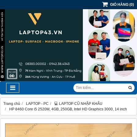
GIỎ HÀNG
(
0
)
Trang chủ
LAPTOP - PC
💻 LAPTOP CŨ NHẬP KHẨU
HP 8460 Core i5 2520M, 4GB, 250GB, Intel HD Graphics 3000, 14 inch