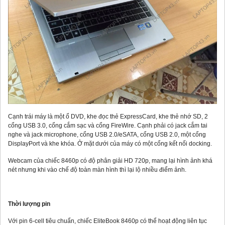
Cạnh trái máy là một ổ DVD, khe đọc thẻ ExpressCard, khe thẻ nhớ SD, 2
cổng USB 3.0, cổng cắm sạc và cổng FireWire. Cạnh phải có jack cắm tai
nghe và jack microphone, cổng USB 2.0/eSATA, cổng USB 2.0, một cổng
DisplayPort và khe khóa. Ở mặt dưới của máy có một cổng kết nối docking.
Webcam của chiếc 8460p có độ phân giải HD 720p, mang lại hình ảnh khá
nét nhưng khi vào chế độ toàn màn hình thì lại lộ nhiều điểm ảnh.
Thời lượng pin
Với pin 6-cell tiêu chuẩn, chiếc EliteBook 8460p có thể hoạt động liên tục