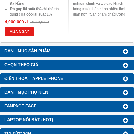
Đà Nẵng
nghiêm chỉnh và tuỳ vào khách
Trả góp lãi suất 0%với thẻ tín
hàng muốn bảo hành nhiều thời
dụng (Trả góp lãi suất 1%
gian hơn *Sản phẩm chất lượng
HDsaison - chỉ cần CMND
nguyên rin 100% *Khuyến mãi :1
4,900,000 đ
10,000,000 đ
BLX hoặc hộ khẩu gốc )
túi xách trị giá 100.000đ khi mua
Giảm 20%khi nâng cấp Ram-
sản phẩm tại laptop43
MUA NGAY
SSD
Giảm giá trực tiếp đối với
khách hàng ở xa, HSSV . Săn
DANH MỤC SẢN PHẨM
10.000 Voucher Giảm
Giá 500.000đ
CHỌN THEO GIÁ
ĐIỆN THOẠI - APPLE IPHONE
DANH MỤC PHỤ KIỆN
FANPAGE FACE
LAPTOP NỔI BẬT (HOT)
TIN TỨC 24H