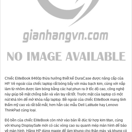
Chiếc EliteBook 8460p thừa hưởng thiết kế DuraCase được nâng cấp của
HP. Vẻ ngoài của chiếc laptop rất bóng bẩy với màu bạch kim, cùng với nắp
làm từ nhôm được làm bóng bằng các hạt phun ra ở tốc độ cao, công nghệ
này giúp bề mặt chống bẩn và vân tay rất tốt. Trước mặt của laptop có một
nút khá lớn để mở khóa nắp laptop. Bề ngoài của chiếc EliteBook mang tính
thẩm mỹ cao và rất bắt mắt, hơn hẳn các mẫu Dell Latitude hay Lenovo
ThinkPad cùng loại.
Độ bền của chiếc EliteBook còn nhờ vào bản lề đúc từ hợp kim titan, cùng
với khung DisplaySafe mới có các vòng cao su quanh mép màn hình để bảo
vệ màn hình. Hãng HP dùng magie để làm khung cho thân máy, và khung có