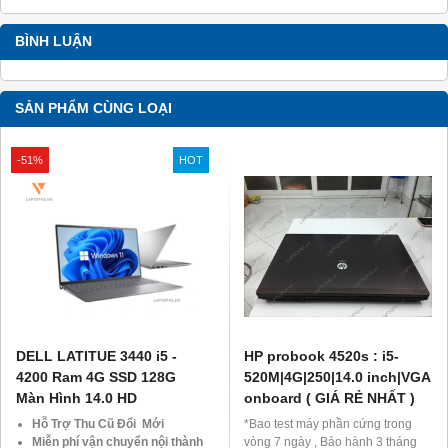
BÌNH LUẬN
SẢN PHẨM CÙNG LOẠI
-51%
HOT
DELL LATITUE 3440 i5 -
HP probook 4520s : i5-
4200 Ram 4G SSD 128G
520M|4G|250|14.0 inch|VGA
Màn Hình 14.0 HD
onboard ( GIÁ RẺ NHẤT )
Hỗ Trợ Thu Cũ Đổi Mới
*Bao test máy phần cứng trong
Miễn phí vận chuyển nội thành
vòng 7 ngày , Bảo hành 3 tháng