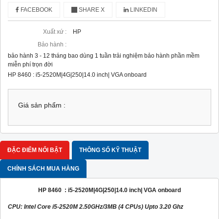
FACEBOOK
SHARE X
LINKEDIN
Xuất xứ :
HP
Bảo hành :
bảo hành 3 - 12 tháng bao dùng 1 tuần trải nghiệm bảo hành phần mềm
miễn phí trọn đời
HP 8460 : i5-2520M|4G|250|14.0 inch| VGA onboard
Giá sản phẩm :
ĐẶC ĐIỂM NỔI BẬT
THÔNG SỐ KỸ THUẬT
CHÍNH SÁCH MUA HÀNG
HP 8460 : i5-2520M|4G|250|14.0 inch| VGA onboard
CPU: Intel Core i5-2520M 2.50GHz/3MB (4 CPUs) Upto 3.20 Ghz