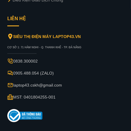
LIÊN HỆ
SIÊU THỊ ĐIỆN MÁY LAPTOP43.VN
CƠ SỞ 1: 71 HÀM NGHI - Q. THANH KHẾ - TP. ĐÀ NẴNG
0838.300002
0905.488.054 (ZALO)
laptop43.cskh@gmail.com
MST: 0401804255-001