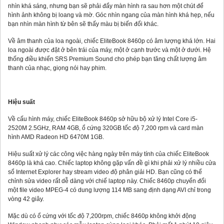
nhìn khá sáng, nhưng bạn sẽ phải đẩy màn hình ra sau hơn một chút để
hình ảnh không bị loang và mờ. Góc nhìn ngang của màn hình khá hẹp, nếu
bạn nhìn màn hình từ bên sẽ thấy màu bị biến đổi khác.
Về âm thanh của loa ngoài, chiếc EliteBook 8460p có âm lượng khá lớn. Hai
loa ngoài được đặt ở bên trái của máy, một ở cạnh trước và một ở dưới. Hệ
thống điều khiển SRS Premium Sound cho phép bạn tăng chất lượng âm
thanh của nhạc, giọng nói hay phim.
Hiệu suất
Về cấu hình máy, chiếc EliteBook 8460p sở hữu bộ xử lý Intel Core i5-
2520M 2.5GHz, RAM 4GB, ổ cứng 320GB tốc độ 7,200 rpm và card màn
hình AMD Radeon HD 6470M 1GB.
Hiệu suất xử lý các công việc hàng ngày trên máy tính của chiếc EliteBook
8460p là khá cao. Chiếc laptop không gặp vấn đề gì khi phải xử lý nhiều cửa
sổ Internet Explorer hay stream video độ phân giải HD. Bạn cũng có thể
chỉnh sửa video rất dễ dàng với chiế laptop này. Chiếc 8460p chuyển đổi
một file video MPEG-4 có dung lượng 114 MB sang định dạng AVI chỉ trong
vòng 42 giây.
Mặc dù có ổ cứng với tốc độ 7,200rpm, chiếc 8460p không khởi động