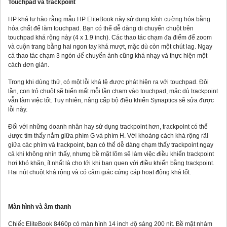
Touchpad và trackpoint
HP khá tự hào rằng mẫu HP EliteBook này sử dụng kính cường hóa bằng
hóa chất để làm touchpad. Bạn có thể dễ dàng di chuyển chuột trên
touchpad khá rộng này (4 x 1.9 inch). Các thao tác chạm đa điểm để zoom
và cuộn trang bằng hai ngon tay khá mượt, mặc dù còn một chút lag. Ngay
cả thao tác chạm 3 ngón để chuyển ảnh cũng khá nhạy và thực hiện một
cách đơn giản.
Trong khi dùng thử, có một lỗi khá tệ được phát hiện ra với touchpad. Đôi
lần, con trỏ chuột sẽ biến mất mỗi lần chạm vào touchpad, mặc dù trackpoint
vẫn làm việc tốt. Tuy nhiên, nâng cấp bộ điều khiển Synaptics sẽ sửa được
lỗi này.
Đối với những doanh nhân hay sử dụng trackpoint hơn, trackpoint có thể
được tìm thấy nằm giữa phím G và phím H. Với khoảng cách khá rộng rãi
giữa các phím và trackpoint, bạn có thể dễ dàng chạm thấy trackpoint ngay
cả khi không nhìn thấy, nhưng bề mặt lõm sẽ làm việc điều khiển trackpoint
hơi khó khăn, ít nhất là cho tới khi bạn quen với điều khiển bằng trackpoint.
Hai nút chuột khá rộng và có cảm giác cứng cáp hoạt động khá tốt.
Màn hình và âm thanh
Chiếc EliteBook 8460p có màn hình 14 inch độ sáng 200 nit. Bề mặt nhám