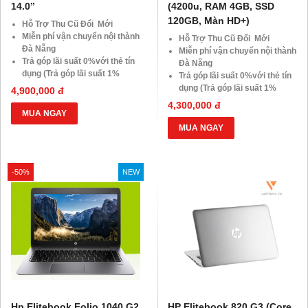
14.0”
(4200u, RAM 4GB, SSD
120GB, Màn HD+)
Hỗ Trợ Thu Cũ Đổi Mới
Miễn phí vận chuyển nội thành
Hỗ Trợ Thu Cũ Đổi Mới
Đà Nẵng
Miễn phí vận chuyển nội thành
Trả góp lãi suất 0%với thẻ tín
Đà Nẵng
dụng (Trả góp lãi suất 1%
Trả góp lãi suất 0%với thẻ tín
HDsaison - chỉ cần CMND
dụng (Trả góp lãi suất 1%
4,900,000 đ
BLX hoặc hộ khẩu gốc )
HDsaison - chỉ cần CMND
4,300,000 đ
Giảm 20%khi nâng cấp Ram-
BLX hoặc hộ khẩu gốc )
MUA NGAY
SSD
Giảm 20%khi nâng cấp Ram-
MUA NGAY
Giảm giá trực tiếp đối với
SSD
khách hàng ở xa, HSSV . Săn
Giảm giá trực tiếp đối với
10.000 Voucher Giảm
khách hàng ở xa, HSSV . Săn
-50%
Giá 500.000đ
NEW
10.000 Voucher Giảm
Giá 500.000đ
Hp Elitebook Folio 1040 G2
HP Elitebook 820 G3 (Core