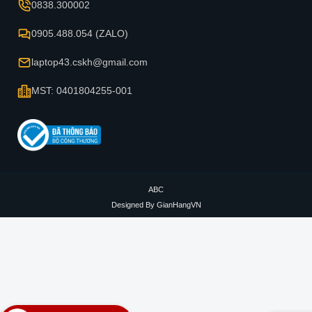
0838.300002
0905.488.054 (ZALO)
laptop43.cskh@gmail.com
MST: 0401804255-001
ABC
Designed By
GianHangVN