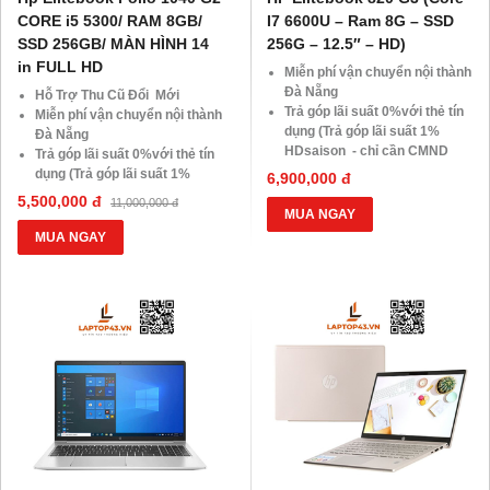
CORE i5 5300/ RAM 8GB/
I7 6600U – Ram 8G – SSD
SSD 256GB/ MÀN HÌNH 14
256G – 12.5″ – HD)
in FULL HD
Miễn phí vận chuyển nội thành
Đà Nẵng
Hỗ Trợ Thu Cũ Đổi Mới
Trả góp lãi suất 0%với thẻ tín
Miễn phí vận chuyển nội thành
dụng (Trả góp lãi suất 1%
Đà Nẵng
HDsaison - chỉ cần CMND
Trả góp lãi suất 0%với thẻ tín
BLX hoặc hộ khẩu gốc )
dụng (Trả góp lãi suất 1%
6,900,000 đ
Giảm 20%khi nâng cấp Ram-
HDsaison - chỉ cần CMND
5,500,000 đ
11,000,000 đ
SSD
BLX hoặc hộ khẩu gốc )
MUA NGAY
Giảm giá trực tiếp đối với
Giảm 20%khi nâng cấp Ram-
MUA NGAY
khách hàng ở xa, HSSV . Săn
SSD
10.000 Voucher Giảm
Giảm giá trực tiếp đối với
Giá 500.000đ
khách hàng ở xa, HSSV . Săn
10.000 Voucher Giảm
Giá 500.000đ