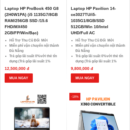
Laptop HP ProBook 450 G8
Laptop HP Pavilion 14-
(2H0W1PA) (i5 1135G7/8GB
ce3027TU/i5-
RAM/256GB SSD /15.6
1035G1/8GB/SSD
FHD/MX450
512GB/Win 10/Intel
2GB/FP/Win/Bạc)
UHD/Full AC
Hỗ Trợ Thu Cũ Đổi Mới
Hỗ Trợ Thu Cũ Đổi Mới
Miễn phí vận chuyển nội thành
Miễn phí vận chuyển nội thành
Đà Nẵng
Đà Nẵng
Trả góp lãi suất 0%với thẻ tín
Trả góp lãi suất 0%với thẻ tín
dụng (Trả góp lãi suất 1%
dụng (Trả góp lãi suất 1%
HDsaison - chỉ cần CMND
HDsaison - chỉ cần CMND
12,500,000 đ
9,800,000 đ
BLX hoặc hộ khẩu gốc )
BLX hoặc hộ khẩu gốc )
Giảm 20%khi nâng cấp Ram-
Giảm 20%khi nâng cấp Ram-
MUA NGAY
MUA NGAY
SSD
SSD
Giảm giá trực tiếp đối với
Giảm giá trực tiếp đối với
khách hàng ở xa, HSSV . Săn
khách hàng ở xa, HSSV . Săn
-18%
10.000 Voucher Giảm
10.000 Voucher Giảm
Giá 500.000đ
Giá 500.000đ