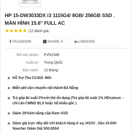
HP 15-DW3033DX i3 1115G4/ 8GB/ 256GB SSD .
MÀN HÌNH 15.6'' FULL AC
(
12
đánh giá
)
FACEBOOK
SHARE X
LINKEDIN
Mã sản phẩm :
PVN3386
Xuất xứ :
Trung Quốc
Bảo hành :
12 tháng
Hỗ Trợ Thu Cũ Đổi Mới
Miễn phí vận chuyển nội thành Đà Nẵng
Trả góp lãi suất 0%với thẻ tín dụng (Trả góp lãi suất 1% HDsaison -
chỉ cần CMND BLX hoặc hộ khẩu gốc )
Giảm 20%khi nâng cấp Ram-SSD
Giảm giá trực tiếp đối với khách hàng ở xa, HSSV . Săn 10.000
Voucher Giảm Giá 500.000đ