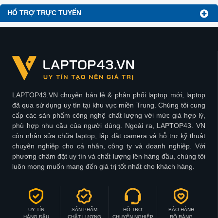
HỔ TRỢ TRỰC TUYẾN
LAPTOP43.VN chuyên bán lẻ & phân phối laptop mới, laptop
đã qua sử dụng uy tín tại khu vực miền Trung. Chúng tôi cung
cấp các sản phẩm công nghệ chất lượng với mức giá hợp lý,
phù hợp nhu cầu của người dùng. Ngoài ra, LAPTOP43. VN
còn nhận sửa chữa laptop, lấp đặt camera và hỗ trợ kỹ thuật
chuyên nghiệp cho cá nhân, công ty và doanh nghiệp. Với
phương châm đặt uy tín và chất lượng lên hàng đầu, chúng tôi
luôn mong muốn mang đến giá trị tốt nhất cho khách hàng.
UY TÍN
SẢN PHẨM
HỖ TRỢ
BẢO HÀNH
HÀNG ĐẦU
CHẤT LƯỢNG
CHUYÊN NGHIỆP
RÕ RÀNG