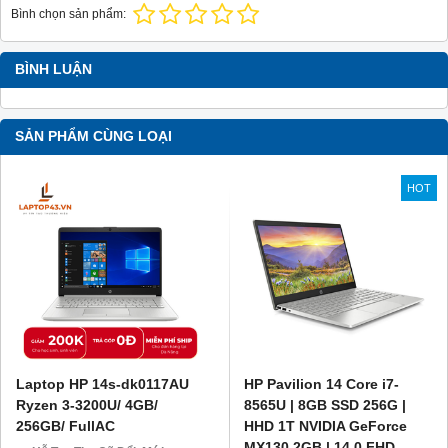
Bình chọn sản phẩm:
BÌNH LUẬN
SẢN PHẨM CÙNG LOẠI
HOT
Laptop HP 14s-dk0117AU
HP Pavilion 14 Core i7-
Ryzen 3-3200U/ 4GB/
8565U | 8GB SSD 256G |
256GB/ FullAC
HHD 1T NVIDIA GeForce
MX130 2GB | 14.0 FHD