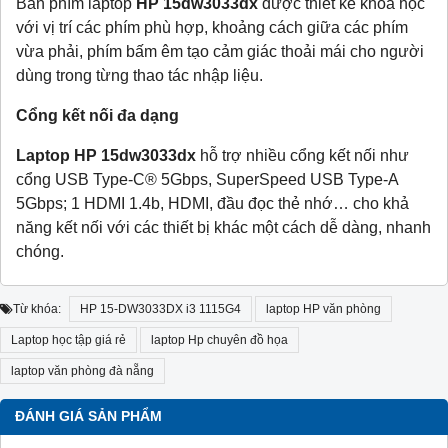
Bàn phím laptop
HP 15dw3033dx
được thiết kế khoa học
với vị trí các phím phù hợp, khoảng cách giữa các phím
vừa phải, phím bấm êm tạo cảm giác thoải mái cho người
dùng trong từng thao tác nhập liệu.
Cổng kết nối đa dạng
Laptop HP 15dw3033dx
hỗ trợ nhiều cổng kết nối như
cổng ​​USB Type-C® 5Gbps, SuperSpeed ​​USB Type-A
5Gbps; 1 HDMI 1.4b, HDMI, đầu đọc thẻ nhớ… cho khả
năng kết nối với các thiết bị khác một cách dễ dàng, nhanh
chóng.
Từ khóa:
HP 15-DW3033DX i3 1115G4
laptop HP văn phòng
Laptop học tập giá rẻ
laptop Hp chuyên đồ họa
laptop văn phòng đà nẵng
ĐÁNH GIÁ SẢN PHẨM