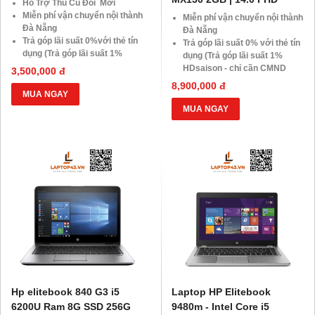
Hỗ Trợ Thu Cũ Đổi Mới
Miễn phí vận chuyển nội thành
Miễn phí vận chuyển nội thành
Đà Nẵng
Đà Nẵng
Trả góp lãi suất 0%với thẻ tín
Trả góp lãi suất 0% với thẻ tín
dụng (Trả góp lãi suất 1%
dụng (Trả góp lãi suất 1%
HDsaison - chỉ cần CMND
HDsaison - chỉ cần CMND
3,500,000 đ
BLX hoặc hộ khẩu gốc )
BLX hoặc hộ khẩu gốc)
8,900,000 đ
Giảm 20%khi nâng cấp Ram-
Giảm 20% khi nâng cấp Ram-
MUA NGAY
SSD
SSD
MUA NGAY
Giảm giá trực tiếp đối với
Giảm giá trực tiếp đối với
khách hàng ở xa, HSSV . Săn
khách hàng ở xa, HSSV. Săn
10.000 Voucher Giảm
10.000 Voucher Giảm
Giá 500.000đ
Giá 500.000Đ
Hp elitebook 840 G3 i5
Laptop HP Elitebook
6200U Ram 8G SSD 256G
9480m - Intel Core i5