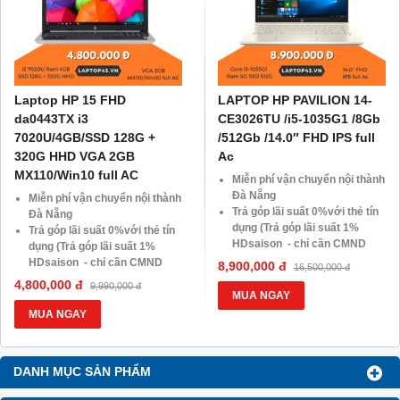
Laptop HP 15 FHD
LAPTOP HP PAVILION 14-
da0443TX i3
CE3026TU /i5-1035G1 /8Gb
7020U/4GB/SSD 128G +
/512Gb /14.0″ FHD IPS full
320G HHD VGA 2GB
Ac
MX110/Win10 full AC
Miễn phí vận chuyển nội thành
Đà Nẵng
Miễn phí vận chuyển nội thành
Trả góp lãi suất 0%với thẻ tín
Đà Nẵng
dụng (Trả góp lãi suất 1%
Trả góp lãi suất 0%với thẻ tín
HDsaison - chỉ cần CMND
dụng (Trả góp lãi suất 1%
BLX hoặc hộ khẩu gốc )
HDsaison - chỉ cần CMND
8,900,000 đ
16,500,000 đ
Giảm 20%khi nâng cấp Ram-
BLX hoặc hộ khẩu gốc )
4,800,000 đ
9,990,000 đ
SSD
Giảm 20%khi nâng cấp Ram-
MUA NGAY
Giảm giá trực tiếp đối với
SSD
MUA NGAY
khách hàng ở xa, HSSV . Săn
Giảm giá trực tiếp đối với
10.000 Voucher Giảm
khách hàng ở xa, HSSV . Săn
Giá 500.000đ
10.000 Voucher Giảm
DANH MỤC SẢN PHẨM
Giá 500.000đ