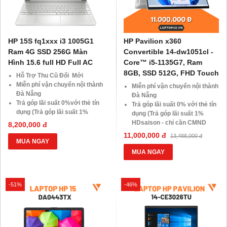
HP 15S fq1xxx i3 1005G1
HP Pavilion x360
Ram 4G SSD 256G Màn
Convertible 14-dw1051cl -
Hình 15.6 full HD Full AC
Core™ i5-1135G7, Ram
8GB, SSD 512G, FHD Touch
Hỗ Trợ Thu Cũ Đổi Mới
Miễn phí vận chuyển nội thành
Miễn phí vận chuyển nội thành
Đà Nẵng
Đà Nẵng
Trả góp lãi suất 0%với thẻ tín
Trả góp lãi suất 0% với thẻ tín
dụng (Trả góp lãi suất 1%
dụng (Trả góp lãi suất 1%
HDsaison - chỉ cần CMND
HDsaison - chỉ cần CMND
8,200,000 đ
BLX hoặc hộ khẩu gốc )
BLX hoặc hộ khẩu gốc)
11,000,000 đ
13,488,000 đ
Giảm 20%khi nâng cấp Ram-
Giảm 20% khi nâng cấp Ram-
MUA NGAY
SSD
SSD
MUA NGAY
Giảm giá trực tiếp đối với
Giảm giá trực tiếp đối với
khách hàng ở xa, HSSV . Săn
khách hàng ở xa, HSSV. Săn
10.000 Voucher Giảm
10.000 Voucher Giảm
-51%
Giá 500.000đ
-46%
Giá 500.000Đ