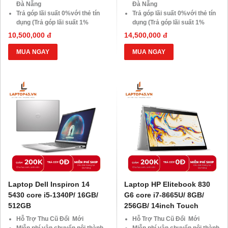
Đà Nẵng
Đà Nẵng
Trả góp lãi suất 0%với thẻ tín
Trả góp lãi suất 0%với thẻ tín
dụng (Trả góp lãi suất 1%
dụng (Trả góp lãi suất 1%
HDsaison - chỉ cần CMND
HDsaison - chỉ cần CMND
10,500,000 đ
14,500,000 đ
BLX hoặc hộ khẩu gốc )
BLX hoặc hộ khẩu gốc )
Giảm 20%khi nâng cấp Ram-
Giảm 20%khi nâng cấp Ram-
MUA NGAY
MUA NGAY
SSD
SSD
Giảm giá trực tiếp đối với
Giảm giá trực tiếp đối với
khách hàng ở xa, HSSV . Săn
khách hàng ở xa, HSSV . Săn
10.000 Voucher Giảm
10.000 Voucher Giảm
Giá 500.000đ
Giá 500.000đ
Laptop Dell Inspiron 14
Laptop HP Elitebook 830
5430 core i5-1340P/ 16GB/
G6 core i7-8665U/ 8GB/
512GB
256GB/ 14inch Touch
Hỗ Trợ Thu Cũ Đổi Mới
Hỗ Trợ Thu Cũ Đổi Mới