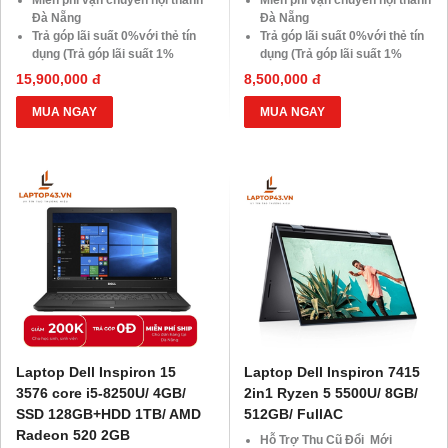
Miễn phí vận chuyển nội thành
Miễn phí vận chuyển nội thành
Đà Nẵng
Đà Nẵng
Trả góp lãi suất 0%với thẻ tín
Trả góp lãi suất 0%với thẻ tín
dụng (Trả góp lãi suất 1%
dụng (Trả góp lãi suất 1%
HDsaison - chỉ cần CMND
HDsaison - chỉ cần CMND
15,900,000 đ
8,500,000 đ
BLX hoặc hộ khẩu gốc )
BLX hoặc hộ khẩu gốc )
Giảm 20%khi nâng cấp Ram-
Giảm 20%khi nâng cấp Ram-
MUA NGAY
MUA NGAY
SSD
SSD
Giảm giá trực tiếp đối với
Giảm giá trực tiếp đối với
khách hàng ở xa, HSSV . Săn
khách hàng ở xa, HSSV . Săn
10.000 Voucher Giảm
10.000 Voucher Giảm
Giá 500.000đ
Giá 500.000đ
Laptop Dell Inspiron 15
Laptop Dell Inspiron 7415
3576 core i5-8250U/ 4GB/
2in1 Ryzen 5 5500U/ 8GB/
SSD 128GB+HDD 1TB/ AMD
512GB/ FullAC
Radeon 520 2GB
Hỗ Trợ Thu Cũ Đổi Mới