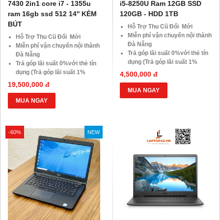
7430 2in1 core i7 - 1355u
i5-8250U Ram 12GB SSD
ram 16gb ssd 512 14'' KÈM
120GB - HDD 1TB
BÚT
Hỗ Trợ Thu Cũ Đổi Mới
Miễn phí vận chuyển nội thành
Hỗ Trợ Thu Cũ Đổi Mới
Đà Nẵng
Miễn phí vận chuyển nội thành
Trả góp lãi suất 0%với thẻ tín
Đà Nẵng
dụng (Trả góp lãi suất 1%
Trả góp lãi suất 0%với thẻ tín
HDsaison - chỉ cần CMND
dụng (Trả góp lãi suất 1%
4,500,000 đ
BLX hoặc hộ khẩu gốc )
HDsaison - chỉ cần CMND
19,500,000 đ
Giảm 20%khi nâng cấp Ram-
BLX hoặc hộ khẩu gốc )
MUA NGAY
SSD
Giảm 20%khi nâng cấp Ram-
MUA NGAY
Giảm giá trực tiếp đối với
SSD
khách hàng ở xa, HSSV . Săn
Giảm giá trực tiếp đối với
10.000 Voucher Giảm
khách hàng ở xa, HSSV . Săn
-60%
NEW
Giá 500.000đ
10.000 Voucher Giảm
Giá 500.000đ