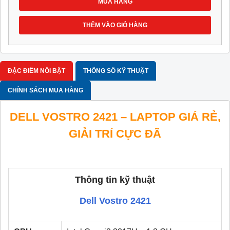
MUA HÀNG
THÊM VÀO GIỎ HÀNG
ĐẶC ĐIỂM NỔI BẬT
THÔNG SỐ KỸ THUẬT
CHÍNH SÁCH MUA HÀNG
DELL VOSTRO 2421 – LAPTOP GIÁ RẺ,
GIẢI TRÍ CỰC ĐÃ
Thông tin kỹ thuật
Dell Vostro 2421