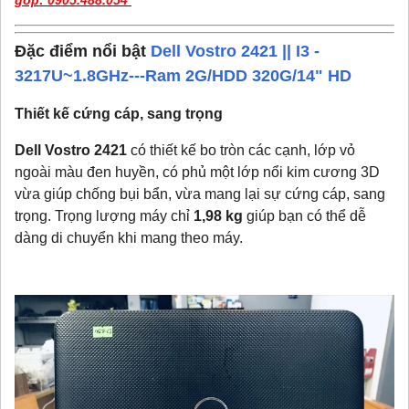
góp:
0905.488.054
Đặc điểm nổi bật
Dell Vostro 2421 || I3 -
3217U~1.8GHz---Ram 2G/HDD 320G/14" HD
Thiết kế cứng cáp, sang trọng
Dell Vostro 2421
có thiết kế bo tròn các cạnh, lớp vỏ
ngoài màu đen huyền, có phủ một lớp nổi kim cương 3D
vừa giúp chống bụi bẩn, vừa mang lại sự cứng cáp, sang
trọng. Trọng lượng máy chỉ
1,98 kg
giúp bạn có thể dễ
dàng di chuyển khi mang theo máy.