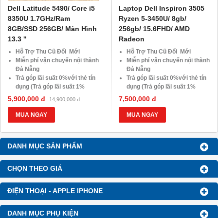
Dell Latitude 5490/ Core i5
Laptop Dell Inspiron 3505
8350U 1.7GHz/Ram
Ryzen 5-3450U/ 8gb/
8GB/SSD 256GB/ Màn Hình
256gb/ 15.6FHD/ AMD
13.3 ''
Radeon
Hỗ Trợ Thu Cũ Đổi Mới
Hỗ Trợ Thu Cũ Đổi Mới
Miễn phí vận chuyển nội thành
Miễn phí vận chuyển nội thành
Đà Nẵng
Đà Nẵng
Trả góp lãi suất 0%với thẻ tín
Trả góp lãi suất 0%với thẻ tín
dụng (Trả góp lãi suất 1%
dụng (Trả góp lãi suất 1%
HDsaison - chỉ cần CMND
HDsaison - chỉ cần CMND
5,900,000 đ
7,500,000 đ
14,900,000 đ
BLX hoặc hộ khẩu gốc )
BLX hoặc hộ khẩu gốc )
Giảm 20%khi nâng cấp Ram-
Giảm 20%khi nâng cấp Ram-
MUA NGAY
MUA NGAY
SSD
SSD
Giảm giá trực tiếp đối với
Giảm giá trực tiếp đối với
khách hàng ở xa, HSSV . Săn
khách hàng ở xa, HSSV . Săn
DANH MỤC SẢN PHẨM
10.000 Voucher Giảm
10.000 Voucher Giảm
Giá 500.000đ
Giá 500.000đ
CHỌN THEO GIÁ
ĐIỆN THOẠI - APPLE IPHONE
DANH MỤC PHỤ KIỆN