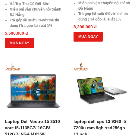
Miễn phí vận chuyển nội thành
Hỗ Trợ Thu Cũ Đổi Mới
Đà Nẵng
Miễn phí vận chuyển nội thành
Trả góp lãi suất 0%với thẻ tín
Đà Nẵng
dụng (Trả góp lãi suất 1%
Trả góp lãi suất 0%với thẻ tín
HDsaison - chỉ cần CMND
dụng (Trả góp lãi suất 1%
8,200,000 đ
BLX hoặc hộ khẩu gốc )
HDsaison - chỉ cần CMND
5,500,000 đ
Giảm 20%khi nâng cấp Ram-
BLX hoặc hộ khẩu gốc )
MUA NGAY
SSD
Giảm 20%khi nâng cấp Ram-
MUA NGAY
Giảm giá trực tiếp đối với
SSD
khách hàng ở xa, HSSV . Săn
Giảm giá trực tiếp đối với
10.000 Voucher Giảm
khách hàng ở xa, HSSV . Săn
Giá 500.000đ
10.000 Voucher Giảm
Giá 500.000đ
Laptop Dell Vostro 15 3510
laptop dell xps 13 9360 i5
core i5-1135G7/ 16GB/
7200u ram 8gb ssd256gb
512GB/ VGA MX350/
13inch