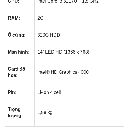
CPU:
Intel Core i3 3217U ~ 1,8 GHz
RAM:
2G
Ổ cứng:
320G HDD
Màn hình:
14” LED HD (1366 x 768)
Card đồ
Intel® HD Graphics 4000
họa:
Pin:
Li-Ion 4 cell
Trọng
1,98 kg
lượng