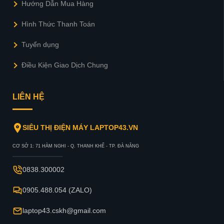
Hướng Dẫn Mua Hàng
Hình Thức Thanh Toán
Tuyển dụng
Điều Kiện Giao Dịch Chung
LIÊN HỆ
SIÊU THỊ ĐIỆN MÁY LAPTOP43.VN
CƠ SỞ 1: 71 HÀM NGHI - Q. THANH KHẾ - TP. ĐÀ NẴNG
0838.300002
0905.488.054 (ZALO)
laptop43.cskh@gmail.com