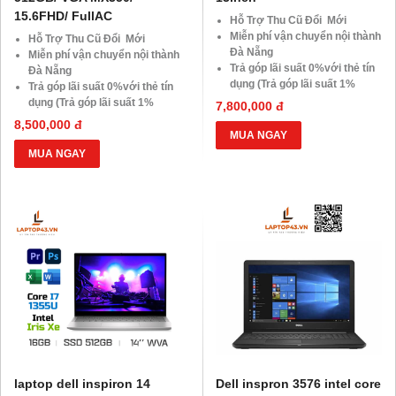
15.6FHD/ FullAC
Hỗ Trợ Thu Cũ Đổi Mới
Miễn phí vận chuyển nội thành
Hỗ Trợ Thu Cũ Đổi Mới
Đà Nẵng
Miễn phí vận chuyển nội thành
Trả góp lãi suất 0%với thẻ tín
Đà Nẵng
dụng (Trả góp lãi suất 1%
Trả góp lãi suất 0%với thẻ tín
HDsaison - chỉ cần CMND
dụng (Trả góp lãi suất 1%
7,800,000 đ
BLX hoặc hộ khẩu gốc )
HDsaison - chỉ cần CMND
8,500,000 đ
Giảm 20%khi nâng cấp Ram-
BLX hoặc hộ khẩu gốc )
MUA NGAY
SSD
Giảm 20%khi nâng cấp Ram-
MUA NGAY
Giảm giá trực tiếp đối với
SSD
khách hàng ở xa, HSSV . Săn
Giảm giá trực tiếp đối với
10.000 Voucher Giảm
khách hàng ở xa, HSSV . Săn
Giá 500.000đ
10.000 Voucher Giảm
Giá 500.000đ
laptop dell inspiron 14
Dell inspron 3576 intel core