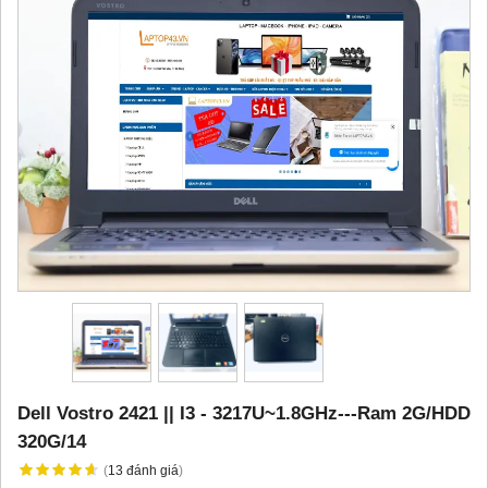
Dell Vostro 2421 || I3 - 3217U~1.8GHz---Ram 2G/HDD
320G/14
(
13
đánh giá
)