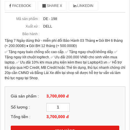
FACEBOOK
SHARE X
LINKEDIN
Mã sản phẩm :
DE - 198
Xuất xứ :
DELL
Bảo hành :
Tặng 7 Ngày dùng thử - miễn phí đổi Bảo Hành 03 Tháng ♦ Gói BH 6 tháng
(+ 200.000Đ) ♦ Gói BH 12 tháng (+ 500.000Đ)
✅ Tặng ngay balo chống sốc cao cấp. ✅ Tặng ngay chuột không dây. ✅
Tặng ngay lót chuột logitech. ✅ Ưu đãi 200.000 VNĐ cho sinh viên mua
laptop. ✅ Ưu đãi 10% khi mua phụ kiện kèm theo tại Laptop43.vn ✅ Hỗ trợ
trả góp qua HD Credit, MB Credit hoặc Thẻ tín dụng, thủ tục nhanh chóng chỉ
20p cần CMND và Bằng Lái Xe đến tại shop sẽ được hỗ trợ tư vấn và làm
thủ tục ngay tại Shop.
Giá sản phẩm :
3,700,000 đ
Số lượng :
Tổng tiền :
3,700,000
đ