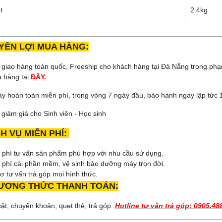
t
2.4kg
ỀN LỢI MUA HÀNG:
ợ giao hàng toàn quốc, Freeship cho khách hàng tại Đà Nẵng trong ph
a hàng tại
ĐÂY.
áy hoàn toàn miễn phí, trong vòng 7 ngày đầu, bảo hành ngay lập tức 1
ợ giảm giá cho Sinh viên - Học sinh
H VỤ MIỄN PHÍ:
n phí tư vấn sản phẩm phù hợp với nhu cầu sử dụng.
 phí cài phần mềm, vệ sinh bảo dưỡng máy trọn đời.
rợ tư vấn trả góp mọi hình thức.
ƯƠNG THỨC THANH TOÁN:
mặt, chuyển khoản, quẹt thẻ, trả góp.
Hotline tư vấn trả góp:
0905.48