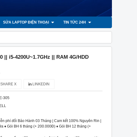
SỬA LAPTOP ĐIỆN THOẠI
TIN TỨC 24H
40 || i5-4200U~1.7GHz || RAM 4G/HDD
)
SHARE X
LINKEDIN
E-305
ELL
iễn phí đổi Bảo Hành 03 Tháng | Cam kết 100% Nguyên Rin |
a ♦ Gói BH 6 tháng (+ 200.000Đ) ♦ Gói BH 12 tháng (+