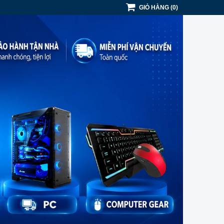
GIỎ HÀNG
(
0
)