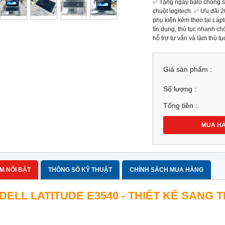
✅ Tặng ngay balo chống s
chuột logitech. ✅ Ưu đãi
phụ kiện kèm theo tại Lap
tín dụng, thủ tục nhanh c
hỗ trợ tư vấn và làm thủ tụ
Giá sản phẩm :
Số lượng :
Tổng tiền :
MUA H
M NỔI BẬT
THÔNG SỐ KỸ THUẬT
CHÍNH SÁCH MUA HÀNG
DELL LATITUDE E3540 - THIẾT KẾ SANG