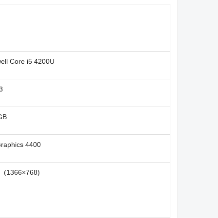
well Core i5 4200U
R3
GB
Graphics 4400
D (1366×768)