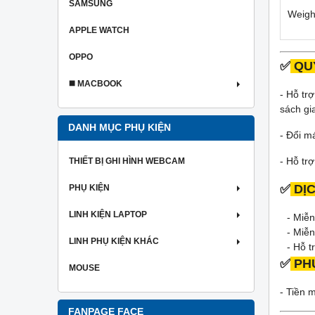
SAMSUNG
Weigh
APPLE WATCH
OPPO
✅
QUY
◼️ MACBOOK
- Hỗ tr
sách gi
DANH MỤC PHỤ KIỆN
- Đổi m
- Hỗ tr
THIẾT BỊ GHI HÌNH WEBCAM
✅
DỊC
PHỤ KIỆN
LINH KIỆN LAPTOP
- Miễ
- Miễn
LINH PHỤ KIỆN KHÁC
- Hỗ t
✅
PH
MOUSE
- Tiền 
FANPAGE FACE