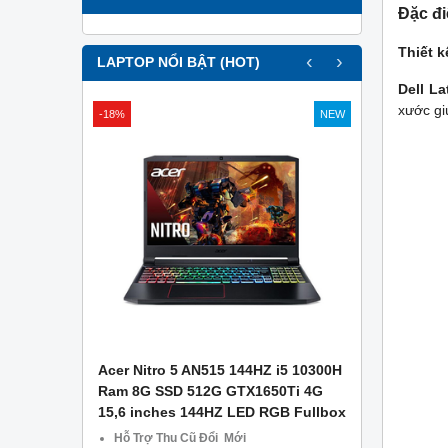
Đặc đi
Thiết k
‹
›
LAPTOP NỔI BẬT (HOT)
Dell La
xước gi
-18%
NEW
APTOP .
Acer Nitro 5 AN515 144HZ i5 10300H
Asus Gami
g Công Ty
Ram 8G SSD 512G GTX1650Ti 4G
– Ram 8GB
15,6 inches 144HZ LED RGB Fullbox
1650 4GB –
CŨ TẠI Đà
Hỗ Trợ Thu Cũ Đổi Mới
Miễn phí 