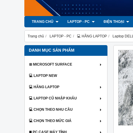
TRANG CHỦ
LAPTOP - PC
ĐIỆN THOẠI
Trang chủ
LAPTOP - PC
💻 HÃNG LAPTOP
Laptop DEL
DANH MỤC SẢN PHẨM
⊞ MICROSOFT SURFACE
💻 LAPTOP NEW
💻 HÃNG LAPTOP
💻 LAPTOP CŨ NHẬP KHẨU
💻 CHỌN THEO NHU CẦU
💻 CHỌN THEO MỨC GIÁ
◼️ PC CASE MÁY TÍNH