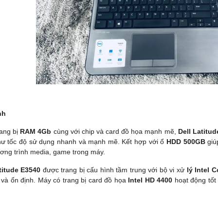
i suất 0% với thẻ tín dụng (Trả
Miễn phí vận chuyển nội thành Đà Nẵng
uất 1% HDsaison - chỉ cần
Trả góp lãi suất 0%với thẻ tín dụng (Trả
 hoặc hộ khẩu gốc)
góp lãi suất 1% HDsaison - chỉ cần
 khi nâng cấp Ram-SSD
CMND BLX hoặc hộ khẩu gốc )
trực tiếp đối với khách hàng ở
Giảm 20%khi nâng cấp Ram-SSD
 đ
8,200,000 đ
12,990,000 đ
 Săn 10.000 Voucher Giảm
Giảm giá trực tiếp đối với khách hàng ở
000Đ
xa, HSSV . Săn 10.000 Voucher Giảm
AY
MUA NGAY
Giá 500.000đ
nh
ang bị
RAM 4Gb
cùng với chip và card đồ họa mạnh mẽ,
Dell Latitud
ư tốc độ sử dụng nhanh và mạnh mẽ. Kết hợp với ổ
HDD 500GB
giúp
ơng trình media, game trong máy.
titude E3540
được trang bị cấu hình tầm trung với bộ vi xử
lý Intel 
và ổn định. Máy có trang bị card đồ họa
Intel HD 4400
hoạt động tốt