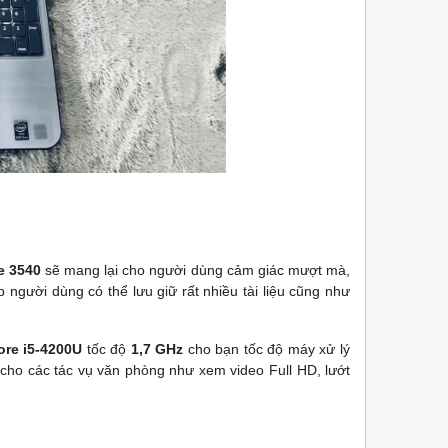
Trả góp lãi suất 0% v
theo tại Laptop43.vn.
góp lãi suất 1% HDsa
✅ Ưu đãi 200.000 VNĐ cho sinh viên
CMND BLX hoặc hộ 
mua laptop.
Giảm 20% khi nâng
✅ Tặng ngay balo chống sốc cao cấp,
Giảm giá trực tiếp đ
11,990,000 đ
9,500,000 đ
12,000,00
chuột không dây, tấm lót chuột
xa, HSSV. Săn 10.00
logitech.
Giá 500.000Đ
MUA NGAY
MUA NGAY
✅ Tặng 7 Ngày dùng thử - miễn phí
đổi.
✅ Nâng cấp gói bảo hành với giá ưu
đãi Gói BH 6 tháng (+200k) ♦ Gói BH 1
Năm (+500k)
e 3540
sẽ mang lại cho người dùng cảm giác mượt mà,
 người dùng có thể lưu giữ rất nhiều tài liệu cũng như
Core i5-4200U
tốc độ
1,7 GHz
cho bạn tốc độ máy xử lý
 cho các tác vụ văn phòng như xem video Full HD, lướt