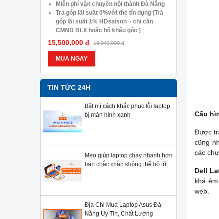
05.488.054
Miễn phí vận chuyển nội thành Đà Nẵng
Trả góp lã
Trả góp lãi suất 0%với thẻ tín dụng (Trả
góp lãi s
góp lãi suất 1% HDsaison - chỉ cần
CMND BLX
CMND BLX hoặc hộ khẩu gốc )
Giảm 20%
Giảm 20%khi nâng cấp Ram-SSD
Giảm giá 
15,500,000 đ
13,900,000
19,040,000 đ
Giảm giá trực tiếp đối với khách hàng ở
xa, HSSV.
xa, HSSV . Săn 10.000 Voucher Giảm
Giá 500.
MUA NGAY
MUA NG
Giá 500.000đ
TIN TỨC 24H
Bật mí cách khắc phục lỗi laptop
Cấu hì
bị màn hình xanh
Được tr
cũng nh
các chư
Mẹo giúp laptop chạy nhanh hơn
bạn chắc chắn không thể bỏ lỡ
Dell La
khá êm 
web.
Địa Chỉ Mua Laptop Asus Đà
Nẵng Uy Tín, Chất Lượng