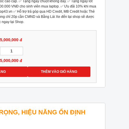
ốc cao cấp. ✅ Tặng ngay chuột không dây. ✅ Tặng ngay lót
 200.000 VNĐ cho sinh viên mua laptop. ✅ Ưu đãi 10% khi mua
top43.vn ✅ Hỗ trợ trả góp qua HD Credit, MB Credit hoặc Thẻ
hóng chỉ 20p cần CMND và Bằng Lái Xe đến tại shop sẽ được
c ngay tại Shop.
5,000,000 đ
5,000,000
đ
ÀNG
THÊM VÀO GIỎ HÀNG
 TRỌNG, HIỆU NĂNG ỔN ĐỊNH