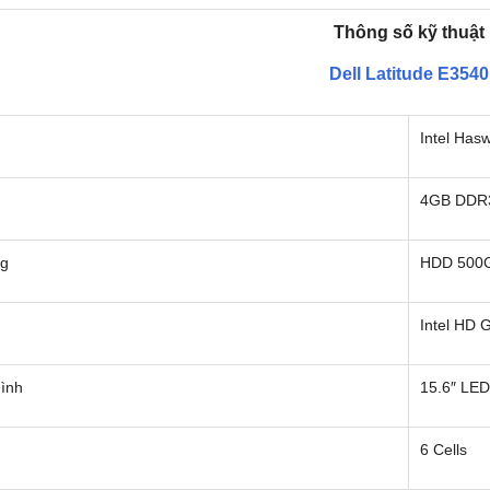
Thông số kỹ thuật
Dell Latitude E3540
Intel Has
4GB DD
ng
HDD 500
Intel HD 
ình
15.6″ LE
6 Cells