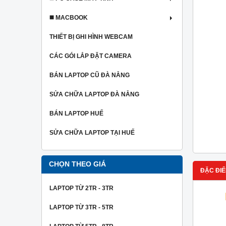
◼️ MACBOOK
THIẾT BỊ GHI HÌNH WEBCAM
CÁC GÓI LẮP ĐẶT CAMERA
BÁN LAPTOP CŨ ĐÀ NẴNG
SỬA CHỮA LAPTOP ĐÀ NẴNG
BÁN LAPTOP HUẾ
SỬA CHỮA LAPTOP TẠI HUẾ
CHỌN THEO GIÁ
ĐẶC ĐIỂ
LAPTOP TỪ 2TR - 3TR
LAPTOP TỪ 3TR - 5TR