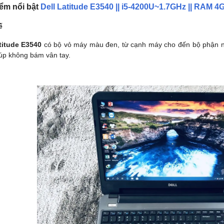
ểm nổi bật
Dell Latitude E3540 || i5-4200U~1.7GHz || RAM 4
ế
titude E3540
có bộ vỏ máy màu đen, từ cạnh máy cho đến bộ phận n
úp không bám vân tay.
HOT
-36%
NE
ng TUF FX506 i5 10300H
Asus VivoBook X415EA-EB638T
 – SSD 512GB – GTX
Core i3 1115G4/ Ram 4GB/
 15.6'' FHD
SSD512GB/ Màn Hình 14 FHD/Win1
vận chuyển nội thành Đà Nẵng
Hỗ Trợ Thu Cũ Đổi Mới