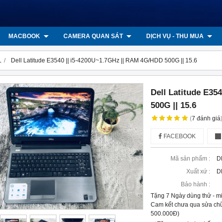
MACBOOK
CAMERA QUAN SÁT
DỊCH VỤ - THU MUA
L
Dell Latitude E3540 || i5-4200U~1.7GHz || RAM 4G/HDD 500G || 15.6
Dell Latitude E35
500G || 15.6
(
7
đánh giá
FACEBOOK
Mã sản phẩm :
D
Xuất xứ :
D
Bảo hành :
Tặng 7 Ngày dùng thử - m
Cam kết chưa qua sửa chữ
500.000Đ)