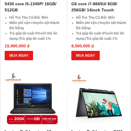
5430 core i5-1340P/ 16GB/
G6 core i7-8665U/ 8GB/
512GB
256GB/ 14inch Touch
Hỗ Trợ Thu Cũ Đổi Mới
Hỗ Trợ Thu Cũ Đổi Mới
Miễn phí vận chuyển nội thành
Miễn phí vận chuyển nội thành
Đà Nẵng
Đà Nẵng
Trả góp lãi suất 0%với thẻ tín
Trả góp lãi suất 0%với thẻ tín
dụng (Trả góp lãi suất 1%
dụng (Trả góp lãi suất 1%
HDsaison - chỉ cần CMND
HDsaison - chỉ cần CMND
15,900,000 đ
8,500,000 đ
BLX hoặc hộ khẩu gốc )
BLX hoặc hộ khẩu gốc )
Giảm 20%khi nâng cấp Ram-
Giảm 20%khi nâng cấp Ram-
MUA NGAY
MUA NGAY
SSD
SSD
Giảm giá trực tiếp đối với
Giảm giá trực tiếp đối với
khách hàng ở xa, HSSV . Săn
khách hàng ở xa, HSSV . Săn
10.000 Voucher Giảm
10.000 Voucher Giảm
Giá 500.000đ
Giá 500.000đ