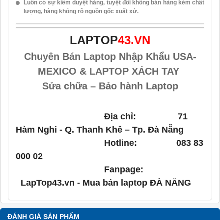
Luôn có sự kiểm duyệt hàng, tuyệt đối không bán hàng kém chất
lượng, hàng không rõ nguồn gốc xuất xứ.
LAPTOP
43.VN
Chuyên Bán Laptop Nhập Khẩu USA-
MEXICO & LAPTOP XÁCH TAY
Sửa chữa – Bảo hành Laptop
Địa chỉ: 71
Hàm Nghi - Q. Thanh Khê – Tp. Đà Nẵng
Hotline: 083 83
000 02
Fanpage:
LapTop43.vn - Mua bán laptop ĐÀ NẴNG
ĐÁNH GIÁ SẢN PHẨM