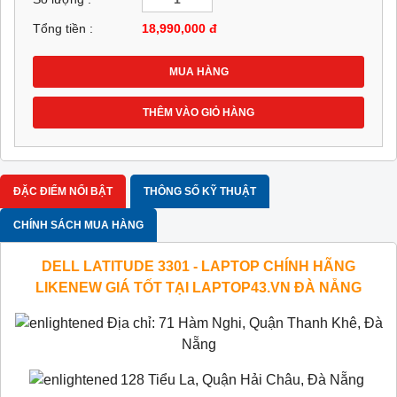
Tổng tiền :
18,990,000
đ
MUA HÀNG
THÊM VÀO GIỎ HÀNG
ĐẶC ĐIỂM NỔI BẬT
THÔNG SỐ KỸ THUẬT
CHÍNH SÁCH MUA HÀNG
DELL LATITUDE 3301 - LAPTOP CHÍNH HÃNG
LIKENEW GIÁ TỐT TẠI LAPTOP43.VN ĐÀ NẴNG
Địa chỉ: 71 Hàm Nghi, Quận Thanh Khê, Đà
Nẵng
128 Tiểu La, Quận Hải Châu, Đà Nẵng