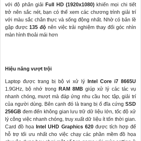
với độ phân giải
Full HD (1920x1080)
khiến mọi chi tiết
trở nên sắc nét, bạn có thể xem các chương trình giải trí
với màu sắc chân thực và sống động nhất. Nhờ có bản lề
gập được
135 độ
nên việc trải nghiệm thay đổi góc nhìn
màn hình thoải mái hơn
Hiệu năng vượt trội
Laptop được trang bị bộ vi xử lý
Intel Core i7 8665U
1.9GHz, bộ nhớ trong
RAM 8MB
giúp xử lý các tác vụ
nhanh chóng, mượt mà đáp ứng nhu cầu học tập, giải trí
của người dùng. Bên cạnh đó là trang bị ổ đĩa cứng
SSD
256GB
đem đến không gian lưu trữ dữ liệu lớn, tốc độ xử
lý công việc nhanh chóng, truy xuất dữ liệu ít tốn thời gian.
Card đồ họa
Intel UHD Graphics 620
được tích hợp để
hỗ trợ tối ưu nhất cho việc chạy các phần mềm đồ họa