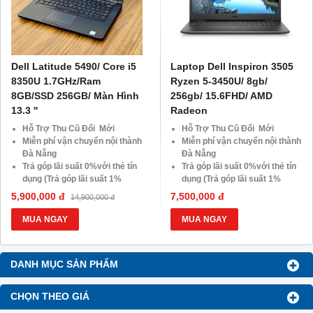
Dell Latitude 5490/ Core i5
Laptop Dell Inspiron 3505
8350U 1.7GHz/Ram
Ryzen 5-3450U/ 8gb/
8GB/SSD 256GB/ Màn Hình
256gb/ 15.6FHD/ AMD
13.3 ''
Radeon
Hỗ Trợ Thu Cũ Đổi Mới
Hỗ Trợ Thu Cũ Đổi Mới
Miễn phí vận chuyển nội thành
Miễn phí vận chuyển nội thành
Đà Nẵng
Đà Nẵng
Trả góp lãi suất 0%với thẻ tín
Trả góp lãi suất 0%với thẻ tín
dụng (Trả góp lãi suất 1%
dụng (Trả góp lãi suất 1%
HDsaison - chỉ cần CMND
HDsaison - chỉ cần CMND
5,900,000 đ
7,500,000 đ
14,900,000 đ
BLX hoặc hộ khẩu gốc )
BLX hoặc hộ khẩu gốc )
Giảm 20%khi nâng cấp Ram-
Giảm 20%khi nâng cấp Ram-
MUA NGAY
MUA NGAY
SSD
SSD
Giảm giá trực tiếp đối với
Giảm giá trực tiếp đối với
khách hàng ở xa, HSSV . Săn
khách hàng ở xa, HSSV . Săn
DANH MỤC SẢN PHẨM
10.000 Voucher Giảm
10.000 Voucher Giảm
Giá 500.000đ
Giá 500.000đ
CHỌN THEO GIÁ