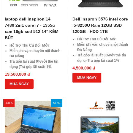
laptop dell inspiron 14
Dell inspron 3576 intel core
7430 2in1 core i7 - 1355u
i5-8250U Ram 12GB SSD
ram 16gb ssd 512 14'' KÈM
120GB - HDD 1TB
BÚT
Hỗ Trợ Thu Cũ Đổi Mới
Miễn phí vận chuyển nội thành
Hỗ Trợ Thu Cũ Đổi Mới
Đà Nẵng
Miễn phí vận chuyển nội thành
Trả góp lãi suất 0%với thẻ tín
Đà Nẵng
dụng (Trả góp lãi suất 1%
Trả góp lãi suất 0%với thẻ tín
HDsaison - chỉ cần CMND
dụng (Trả góp lãi suất 1%
4,500,000 đ
BLX hoặc hộ khẩu gốc )
HDsaison - chỉ cần CMND
19,500,000 đ
Giảm 20%khi nâng cấp Ram-
BLX hoặc hộ khẩu gốc )
MUA NGAY
SSD
Giảm 20%khi nâng cấp Ram-
MUA NGAY
Giảm giá trực tiếp đối với
SSD
khách hàng ở xa, HSSV . Săn
Giảm giá trực tiếp đối với
10.000 Voucher Giảm
khách hàng ở xa, HSSV . Săn
-60%
NEW
Giá 500.000đ
10.000 Voucher Giảm
Giá 500.000đ