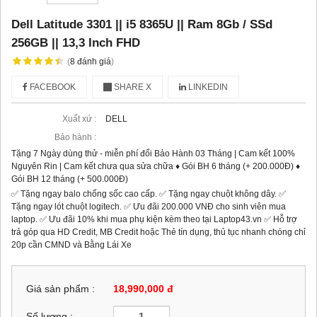
Dell Latitude 3301 || i5 8365U || Ram 8Gb / SSd
256GB || 13,3 Inch FHD
(
8
đánh giá
)
FACEBOOK
SHARE X
LINKEDIN
Xuất xứ :
DELL
Bảo hành :
Tặng 7 Ngày dùng thử - miễn phí đổi Bảo Hành 03 Tháng | Cam kết 100%
Nguyên Rin | Cam kết chưa qua sửa chữa ♦ Gói BH 6 tháng (+ 200.000Đ) ♦
Gói BH 12 tháng (+ 500.000Đ)
✅ Tặng ngay balo chống sốc cao cấp. ✅ Tặng ngay chuột không dây. ✅
Tặng ngay lót chuột logitech. ✅ Ưu đãi 200.000 VNĐ cho sinh viên mua
laptop. ✅ Ưu đãi 10% khi mua phụ kiện kèm theo tại Laptop43.vn ✅ Hỗ trợ
trả góp qua HD Credit, MB Credit hoặc Thẻ tín dụng, thủ tục nhanh chóng chỉ
20p cần CMND và Bằng Lái Xe
Giá sản phẩm :
18,990,000 đ
Số lượng :