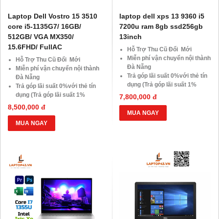
Laptop Dell Vostro 15 3510
laptop dell xps 13 9360 i5
core i5-1135G7/ 16GB/
7200u ram 8gb ssd256gb
512GB/ VGA MX350/
13inch
15.6FHD/ FullAC
Hỗ Trợ Thu Cũ Đổi Mới
Miễn phí vận chuyển nội thành
Hỗ Trợ Thu Cũ Đổi Mới
Đà Nẵng
Miễn phí vận chuyển nội thành
Trả góp lãi suất 0%với thẻ tín
Đà Nẵng
dụng (Trả góp lãi suất 1%
Trả góp lãi suất 0%với thẻ tín
HDsaison - chỉ cần CMND
dụng (Trả góp lãi suất 1%
7,800,000 đ
BLX hoặc hộ khẩu gốc )
HDsaison - chỉ cần CMND
8,500,000 đ
Giảm 20%khi nâng cấp Ram-
BLX hoặc hộ khẩu gốc )
MUA NGAY
SSD
Giảm 20%khi nâng cấp Ram-
MUA NGAY
Giảm giá trực tiếp đối với
SSD
khách hàng ở xa, HSSV . Săn
Giảm giá trực tiếp đối với
10.000 Voucher Giảm
khách hàng ở xa, HSSV . Săn
Giá 500.000đ
10.000 Voucher Giảm
Giá 500.000đ