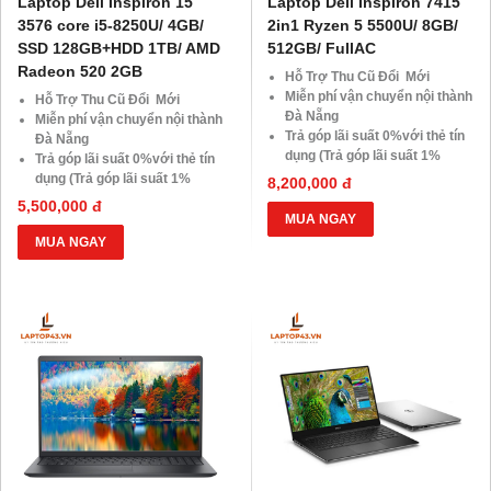
Laptop Dell Inspiron 15
Laptop Dell Inspiron 7415
3576 core i5-8250U/ 4GB/
2in1 Ryzen 5 5500U/ 8GB/
SSD 128GB+HDD 1TB/ AMD
512GB/ FullAC
Radeon 520 2GB
Hỗ Trợ Thu Cũ Đổi Mới
Miễn phí vận chuyển nội thành
Hỗ Trợ Thu Cũ Đổi Mới
Đà Nẵng
Miễn phí vận chuyển nội thành
Trả góp lãi suất 0%với thẻ tín
Đà Nẵng
dụng (Trả góp lãi suất 1%
Trả góp lãi suất 0%với thẻ tín
HDsaison - chỉ cần CMND
dụng (Trả góp lãi suất 1%
8,200,000 đ
BLX hoặc hộ khẩu gốc )
HDsaison - chỉ cần CMND
5,500,000 đ
Giảm 20%khi nâng cấp Ram-
BLX hoặc hộ khẩu gốc )
MUA NGAY
SSD
Giảm 20%khi nâng cấp Ram-
MUA NGAY
Giảm giá trực tiếp đối với
SSD
khách hàng ở xa, HSSV . Săn
Giảm giá trực tiếp đối với
10.000 Voucher Giảm
khách hàng ở xa, HSSV . Săn
Giá 500.000đ
10.000 Voucher Giảm
Giá 500.000đ