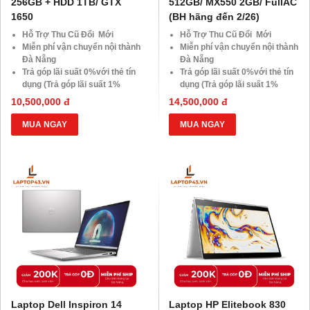
256GB + HDD 1TB/ GTX
512GB/ MX550 2GB/ FullAC
1650
(BH hãng đến 2/26)
Hỗ Trợ Thu Cũ Đổi Mới
Hỗ Trợ Thu Cũ Đổi Mới
Miễn phí vận chuyển nội thành
Miễn phí vận chuyển nội thành
Đà Nẵng
Đà Nẵng
Trả góp lãi suất 0%với thẻ tín
Trả góp lãi suất 0%với thẻ tín
dụng (Trả góp lãi suất 1%
dụng (Trả góp lãi suất 1%
HDsaison - chỉ cần CMND
HDsaison - chỉ cần CMND
10,500,000 đ
14,500,000 đ
BLX hoặc hộ khẩu gốc )
BLX hoặc hộ khẩu gốc )
Giảm 20%khi nâng cấp Ram-
Giảm 20%khi nâng cấp Ram-
MUA NGAY
MUA NGAY
SSD
SSD
Giảm giá trực tiếp đối với
Giảm giá trực tiếp đối với
khách hàng ở xa, HSSV . Săn
khách hàng ở xa, HSSV . Săn
10.000 Voucher Giảm
10.000 Voucher Giảm
Giá 500.000đ
Giá 500.000đ
Laptop Dell Inspiron 14
Laptop HP Elitebook 830