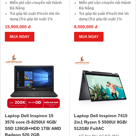
Miễn phí vận chuyển nội thành
Miễn phí vận chuyển nội thành
Đà Nẵng
Đà Nẵng
Trả góp lãi suất 0%với thẻ tín
Trả góp lãi suất 0%với thẻ tín
dụng (Trả góp lãi suất 1%
dụng (Trả góp lãi suất 1%
HDsaison - chỉ cần CMND
HDsaison - chỉ cần CMND
15,900,000 đ
8,500,000 đ
BLX hoặc hộ khẩu gốc )
BLX hoặc hộ khẩu gốc )
Giảm 20%khi nâng cấp Ram-
Giảm 20%khi nâng cấp Ram-
MUA NGAY
MUA NGAY
SSD
SSD
Giảm giá trực tiếp đối với
Giảm giá trực tiếp đối với
khách hàng ở xa, HSSV . Săn
khách hàng ở xa, HSSV . Săn
10.000 Voucher Giảm
10.000 Voucher Giảm
Giá 500.000đ
Giá 500.000đ
Laptop Dell Inspiron 15
Laptop Dell Inspiron 7415
3576 core i5-8250U/ 4GB/
2in1 Ryzen 5 5500U/ 8GB/
SSD 128GB+HDD 1TB/ AMD
512GB/ FullAC
Radeon 520 2GB