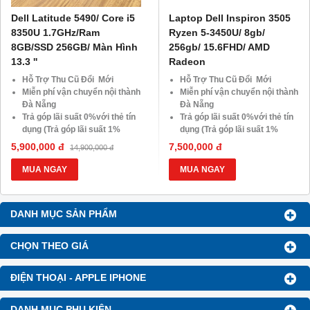
Dell Latitude 5490/ Core i5
Laptop Dell Inspiron 3505
8350U 1.7GHz/Ram
Ryzen 5-3450U/ 8gb/
8GB/SSD 256GB/ Màn Hình
256gb/ 15.6FHD/ AMD
13.3 ''
Radeon
Hỗ Trợ Thu Cũ Đổi Mới
Hỗ Trợ Thu Cũ Đổi Mới
Miễn phí vận chuyển nội thành
Miễn phí vận chuyển nội thành
Đà Nẵng
Đà Nẵng
Trả góp lãi suất 0%với thẻ tín
Trả góp lãi suất 0%với thẻ tín
dụng (Trả góp lãi suất 1%
dụng (Trả góp lãi suất 1%
HDsaison - chỉ cần CMND
HDsaison - chỉ cần CMND
5,900,000 đ
7,500,000 đ
14,900,000 đ
BLX hoặc hộ khẩu gốc )
BLX hoặc hộ khẩu gốc )
Giảm 20%khi nâng cấp Ram-
Giảm 20%khi nâng cấp Ram-
MUA NGAY
MUA NGAY
SSD
SSD
Giảm giá trực tiếp đối với
Giảm giá trực tiếp đối với
khách hàng ở xa, HSSV . Săn
khách hàng ở xa, HSSV . Săn
DANH MỤC SẢN PHẨM
10.000 Voucher Giảm
10.000 Voucher Giảm
Giá 500.000đ
Giá 500.000đ
CHỌN THEO GIÁ
ĐIỆN THOẠI - APPLE IPHONE
DANH MỤC PHỤ KIỆN