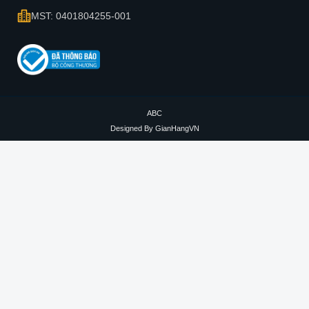
MST: 0401804255-001
ABC
Designed By
GianHangVN