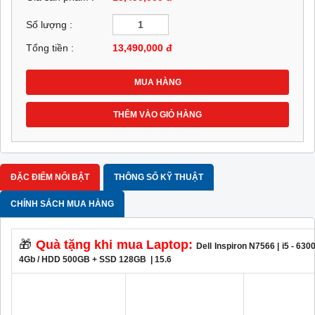
Số lượng :
Tổng tiền :
13,490,000
đ
MUA HÀNG
THÊM VÀO GIỎ HÀNG
ĐẶC ĐIỂM NỔI BẬT
THÔNG SỐ KỸ THUẬT
CHÍNH SÁCH MUA HÀNG
🎁
Quà tặng khi mua Laptop:
Dell Inspiron N7566 | i5 - 63
4Gb / HDD 500GB + SSD 128GB | 15.6