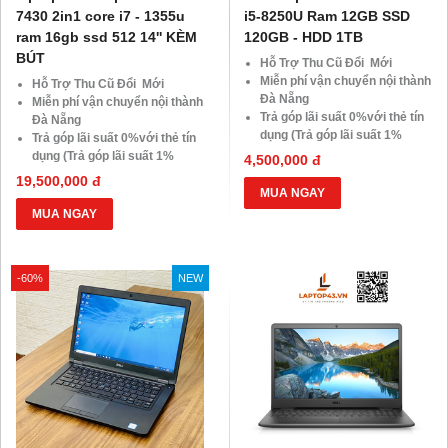
7430 2in1 core i7 - 1355u
i5-8250U Ram 12GB SSD
ram 16gb ssd 512 14'' KÈM
120GB - HDD 1TB
BÚT
Hỗ Trợ Thu Cũ Đổi Mới
Miễn phí vận chuyển nội thành
Hỗ Trợ Thu Cũ Đổi Mới
Đà Nẵng
Miễn phí vận chuyển nội thành
Trả góp lãi suất 0%với thẻ tín
Đà Nẵng
dụng (Trả góp lãi suất 1%
Trả góp lãi suất 0%với thẻ tín
HDsaison - chỉ cần CMND
dụng (Trả góp lãi suất 1%
4,500,000 đ
BLX hoặc hộ khẩu gốc )
HDsaison - chỉ cần CMND
19,500,000 đ
Giảm 20%khi nâng cấp Ram-
BLX hoặc hộ khẩu gốc )
MUA NGAY
SSD
Giảm 20%khi nâng cấp Ram-
MUA NGAY
Giảm giá trực tiếp đối với
SSD
khách hàng ở xa, HSSV . Săn
Giảm giá trực tiếp đối với
10.000 Voucher Giảm
khách hàng ở xa, HSSV . Săn
-60%
NEW
Giá 500.000đ
10.000 Voucher Giảm
Giá 500.000đ