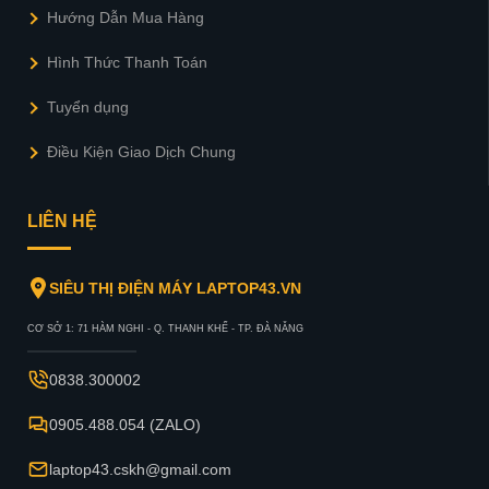
Hướng Dẫn Mua Hàng
Hình Thức Thanh Toán
Tuyển dụng
Điều Kiện Giao Dịch Chung
LIÊN HỆ
SIÊU THỊ ĐIỆN MÁY LAPTOP43.VN
CƠ SỞ 1: 71 HÀM NGHI - Q. THANH KHẾ - TP. ĐÀ NẴNG
0838.300002
0905.488.054 (ZALO)
laptop43.cskh@gmail.com