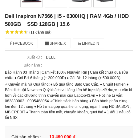
Dell Inspiron N7566 | i5 - 6300HQ | RAM 4Gb / HDD
500GB + SSD 128GB | 15.6
(
11
đánh giá
)
FACEBOOK
SHARE X
LINKEDIN
Xuất xứ :
DELL
Bảo hành :
Bảo Hành 03 Tháng | Cam kết 100% Nguyên Rin | Cam kết chưa qua sửa
chữa ♦ Gói BH 6 tháng (+ 200.000Đ) ♦ Gói BH 12 tháng (+ 500.000Đ)
⭐️Khuyến mãi và Quà tặng: ♦ Bộ quà tặng Balo Cao Cấp. ♦ Chuột Fuhlen ♦
Bàn di chuột Newmen Quý khách vui lòng liên hệ trực tiếp để được tư vấn kĩ
hơn về các chương trình khuyến mãi của Laptop43.vn ♦ Hotline tư vấn:
083830002 - 0905488054 ⭐Chính sách bán hàng ♦ Bảo hành phần cứng
lên đến 12 tháng ♦ Hỗ trợ trả góp qua thẻ tín dụng, ngân hàng HD SAISON ,
MB CREDIT ♦ Thanh toán tiền mặt, chuyển khoản, quẹt thẻ ♦ 1 đổi 1 nếu có
lỗi NSX
Giá sản phẩm :
13,490,000 đ