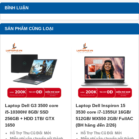
BÌNH LUẬN
SẢN PHẨM CÙNG LOẠI
Laptop Dell G3 3500 core
Laptop Dell Inspiron 15
i5-10300H/ 8GB/ SSD
3530 core i7-1355U/ 16GB/
256GB + HDD 1TB/ GTX
512GB/ MX550 2GB/ FullAC
1650
(BH hãng đến 2/26)
Hỗ Trợ Thu Cũ Đổi Mới
Hỗ Trợ Thu Cũ Đổi Mới
Miễn phí vận chuyển nội thành
Miễn phí vận chuyển nội thành