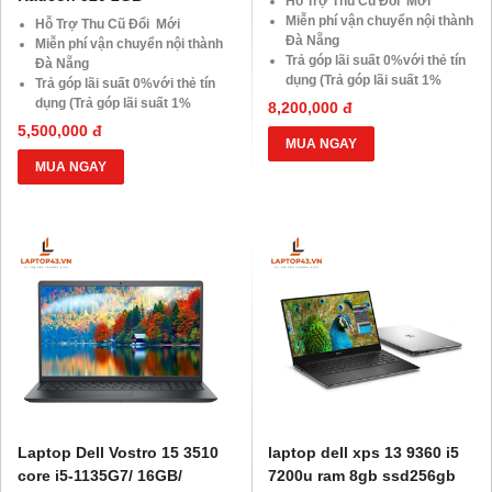
Hỗ Trợ Thu Cũ Đổi Mới
Miễn phí vận chuyển nội thành
Hỗ Trợ Thu Cũ Đổi Mới
Đà Nẵng
Miễn phí vận chuyển nội thành
Trả góp lãi suất 0%với thẻ tín
Đà Nẵng
dụng (Trả góp lãi suất 1%
Trả góp lãi suất 0%với thẻ tín
HDsaison - chỉ cần CMND
dụng (Trả góp lãi suất 1%
8,200,000 đ
BLX hoặc hộ khẩu gốc )
HDsaison - chỉ cần CMND
5,500,000 đ
Giảm 20%khi nâng cấp Ram-
BLX hoặc hộ khẩu gốc )
MUA NGAY
SSD
Giảm 20%khi nâng cấp Ram-
MUA NGAY
Giảm giá trực tiếp đối với
SSD
khách hàng ở xa, HSSV . Săn
Giảm giá trực tiếp đối với
10.000 Voucher Giảm
khách hàng ở xa, HSSV . Săn
Giá 500.000đ
10.000 Voucher Giảm
Giá 500.000đ
Laptop Dell Vostro 15 3510
laptop dell xps 13 9360 i5
core i5-1135G7/ 16GB/
7200u ram 8gb ssd256gb