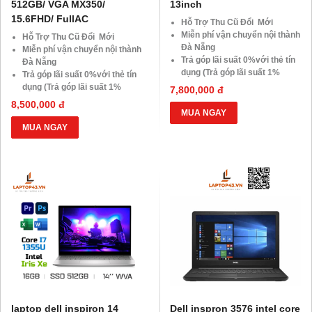
512GB/ VGA MX350/
13inch
15.6FHD/ FullAC
Hỗ Trợ Thu Cũ Đổi Mới
Miễn phí vận chuyển nội thành
Hỗ Trợ Thu Cũ Đổi Mới
Đà Nẵng
Miễn phí vận chuyển nội thành
Trả góp lãi suất 0%với thẻ tín
Đà Nẵng
dụng (Trả góp lãi suất 1%
Trả góp lãi suất 0%với thẻ tín
HDsaison - chỉ cần CMND
dụng (Trả góp lãi suất 1%
7,800,000 đ
BLX hoặc hộ khẩu gốc )
HDsaison - chỉ cần CMND
8,500,000 đ
Giảm 20%khi nâng cấp Ram-
BLX hoặc hộ khẩu gốc )
MUA NGAY
SSD
Giảm 20%khi nâng cấp Ram-
MUA NGAY
Giảm giá trực tiếp đối với
SSD
khách hàng ở xa, HSSV . Săn
Giảm giá trực tiếp đối với
10.000 Voucher Giảm
khách hàng ở xa, HSSV . Săn
Giá 500.000đ
10.000 Voucher Giảm
Giá 500.000đ
laptop dell inspiron 14
Dell inspron 3576 intel core