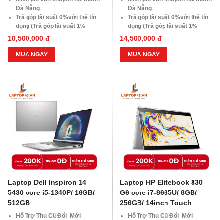
Đà Nẵng
Đà Nẵng
Trả góp lãi suất 0%với thẻ tín
Trả góp lãi suất 0%với thẻ tín
dụng (Trả góp lãi suất 1%
dụng (Trả góp lãi suất 1%
HDsaison - chỉ cần CMND
HDsaison - chỉ cần CMND
10,500,000 đ
14,500,000 đ
BLX hoặc hộ khẩu gốc )
BLX hoặc hộ khẩu gốc )
Giảm 20%khi nâng cấp Ram-
Giảm 20%khi nâng cấp Ram-
MUA NGAY
MUA NGAY
SSD
SSD
Giảm giá trực tiếp đối với
Giảm giá trực tiếp đối với
khách hàng ở xa, HSSV . Săn
khách hàng ở xa, HSSV . Săn
10.000 Voucher Giảm
10.000 Voucher Giảm
Giá 500.000đ
Giá 500.000đ
Laptop Dell Inspiron 14
Laptop HP Elitebook 830
5430 core i5-1340P/ 16GB/
G6 core i7-8665U/ 8GB/
512GB
256GB/ 14inch Touch
Hỗ Trợ Thu Cũ Đổi Mới
Hỗ Trợ Thu Cũ Đổi Mới