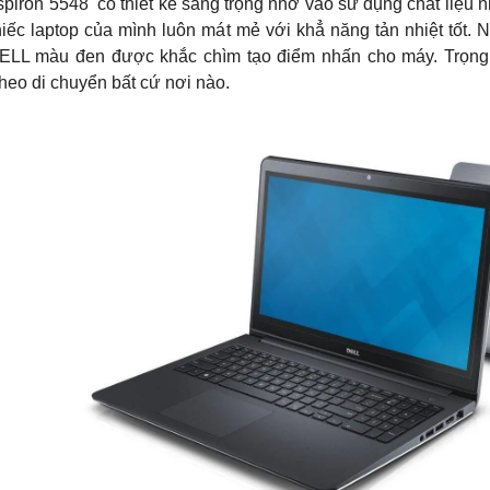
nspiron 5548 có thiết kế sang trọng nhờ vào sử dụng chất liệu
hiếc laptop của mình luôn mát mẻ với khẳ năng tản nhiệt tốt. 
ELL màu đen được khắc chìm tạo điểm nhấn cho máy. Trọng 
heo di chuyển bất cứ nơi nào.
HOT
-36%
NE
ng TUF FX506 i5 10300H
Asus VivoBook X415EA-EB638T
 – SSD 512GB – GTX
Core i3 1115G4/ Ram 4GB/
 15.6'' FHD
SSD512GB/ Màn Hình 14 FHD/Win1
vận chuyển nội thành Đà Nẵng
Hỗ Trợ Thu Cũ Đổi Mới