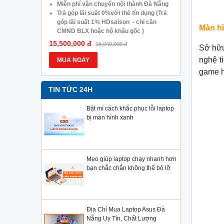
05.488.054
Miễn phí vận chuyển nội thành Đà Nẵng
Trả góp lã
Trả góp lãi suất 0%với thẻ tín dụng (Trả
góp lãi s
góp lãi suất 1% HDsaison - chỉ cần
CMND BLX
Màn hì
CMND BLX hoặc hộ khẩu gốc )
Giảm 20%
Giảm 20%khi nâng cấp Ram-SSD
Giảm giá 
15,500,000 đ
13,900,000
19,040,000 đ
Sở hữu
Giảm giá trực tiếp đối với khách hàng ở
xa, HSSV.
xa, HSSV . Săn 10.000 Voucher Giảm
Giá 500.
nghệ t
MUA NGAY
MUA NG
Giá 500.000đ
game h
TIN TỨC 24H
Bật mí cách khắc phục lỗi laptop
bị màn hình xanh
Mẹo giúp laptop chạy nhanh hơn
bạn chắc chắn không thể bỏ lỡ
Địa Chỉ Mua Laptop Asus Đà
Nẵng Uy Tín, Chất Lượng