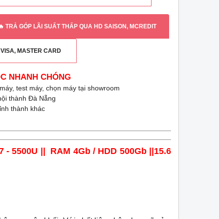
🔥 TRẢ GÓP LÃI SUẤT THẤP QUA HD SAISON, MCREDIT
G VISA, MASTER CARD
ỐC NHANH CHÓNG
 máy, test máy, chọn máy tại showroom
 nội thành Đà Nẵng
tỉnh thành khác
 i7 - 5500U || RAM 4Gb / HDD 500Gb ||15.6