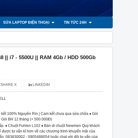
SỬA LAPTOP ĐIỆN THOẠI
TIN TỨC 24H
48 || i7 - 5500U || RAM 4Gb / HDD 500Gb
)
SHARE X
LINKEDIN
ELL
 kết 100% Nguyên Rin | Cam kết chưa qua sửa chữa ♦ Gói
♦ Gói BH 12 tháng (+ 500.000Đ)
ấp. ♦ Chuột Fuhlen L102 ♦ Bàn di chuột Newmen Quý khách
 để được tư vấn kĩ hơn về các chương trình khuyến mãi của
vấn: 083830002 - 0905488054 hoặc chat với đội tư vấn của