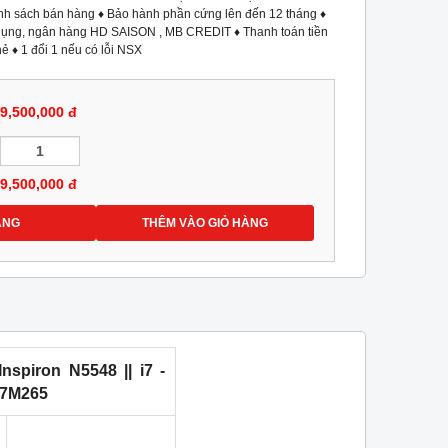
ính sách bán hàng ♦ Bảo hành phần cứng lên đến 12 tháng ♦
ín dụng, ngân hàng HD SAISON , MB CREDIT ♦ Thanh toán tiền
ẻ ♦ 1 đổi 1 nếu có lỗi NSX
9,500,000 đ
9,500,000
đ
ÀNG
THÊM VÀO GIỎ HÀNG
Inspiron N5548 || i7 -
R7M265