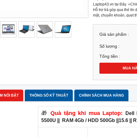
Laptop43.vn tại Đây. ⭐Ch
Hỗ trợ trả góp qua thẻ t
mặt, chuyển khoản, quẹt th
Giá sản phẩm :
Số lượng :
Tổng tiền :
MUA H
M NỔI BẬT
THÔNG SỐ KỸ THUẬT
CHÍNH SÁCH MUA HÀNG
🎁
Quà tặng khi mua Laptop:
Dell 
5500U || RAM 4Gb / HDD 500Gb ||15.6 || 