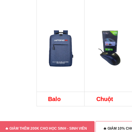
Balo
Chuột
🔥 GIẢM THÊM 200K CHO HỌC SINH - SINH VIÊN
🔥 GIẢM 10% C