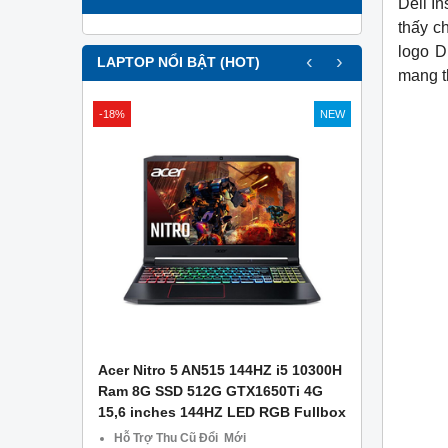
Dell I
thấy c
logo D
‹
›
LAPTOP NỔI BẬT (HOT)
mang t
-18%
NEW
APTOP .
Acer Nitro 5 AN515 144HZ i5 10300H
Asus Gami
g Công Ty
Ram 8G SSD 512G GTX1650Ti 4G
– Ram 8GB
15,6 inches 144HZ LED RGB Fullbox
1650 4GB –
CŨ TẠI Đà
Hỗ Trợ Thu Cũ Đổi Mới
Miễn phí 