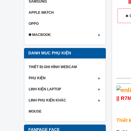
SAMSUNG
APPLE WATCH
🔥
OPPO
◼️ MACBOOK
DANH MỤC PHỤ KIỆN
THIẾT BỊ GHI HÌNH WEBCAM
PHỤ KIỆN
LINH KIỆN LAPTOP
|| R7
LINH PHỤ KIỆN KHÁC
MOUSE
Thiết 
FANPAGE FACE