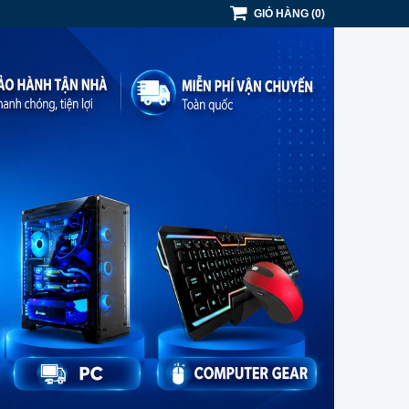
GIỎ HÀNG
(
0
)