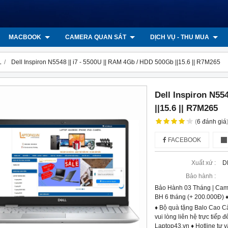
MACBOOK
CAMERA QUAN SÁT
DỊCH VỤ - THU MUA
L
Dell Inspiron N5548 || i7 - 5500U || RAM 4Gb / HDD 500Gb ||15.6 || R7M265
Dell Inspiron N55
||15.6 || R7M265
(
6
đánh giá
FACEBOOK
Xuất xứ :
D
Bảo hành :
Bảo Hành 03 Tháng | Cam
BH 6 tháng (+ 200.000Đ) 
♦ Bộ quà tặng Balo Cao C
vui lòng liên hệ trực tiếp
Laptop43.vn ♦ Hotline tư 