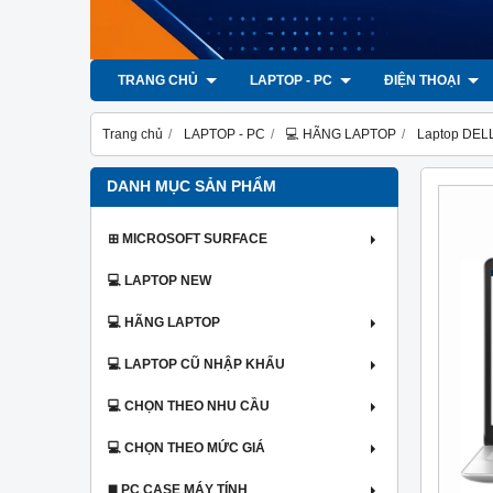
TRANG CHỦ
LAPTOP - PC
ĐIỆN THOẠI
Trang chủ
LAPTOP - PC
💻 HÃNG LAPTOP
Laptop DEL
DANH MỤC SẢN PHẨM
⊞ MICROSOFT SURFACE
💻 LAPTOP NEW
💻 HÃNG LAPTOP
💻 LAPTOP CŨ NHẬP KHẨU
💻 CHỌN THEO NHU CẦU
💻 CHỌN THEO MỨC GIÁ
◼️ PC CASE MÁY TÍNH