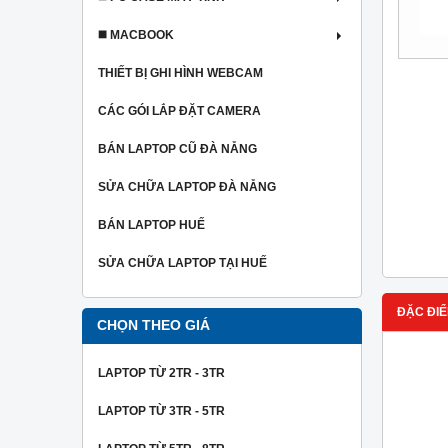
◼️ MACBOOK
THIẾT BỊ GHI HÌNH WEBCAM
CÁC GÓI LẮP ĐẶT CAMERA
BÁN LAPTOP CŨ ĐÀ NẴNG
SỬA CHỮA LAPTOP ĐÀ NẴNG
BÁN LAPTOP HUẾ
SỬA CHỮA LAPTOP TẠI HUẾ
ĐẶC ĐIỂ
CHỌN THEO GIÁ
LAPTOP TỪ 2TR - 3TR
LAPTOP TỪ 3TR - 5TR