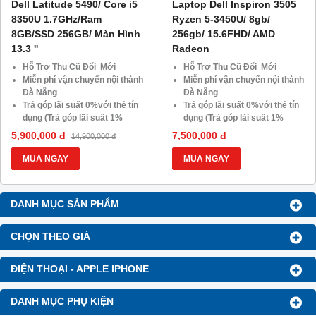
Dell Latitude 5490/ Core i5
Laptop Dell Inspiron 3505
8350U 1.7GHz/Ram
Ryzen 5-3450U/ 8gb/
8GB/SSD 256GB/ Màn Hình
256gb/ 15.6FHD/ AMD
13.3 ''
Radeon
Hỗ Trợ Thu Cũ Đổi Mới
Hỗ Trợ Thu Cũ Đổi Mới
Miễn phí vận chuyển nội thành
Miễn phí vận chuyển nội thành
Đà Nẵng
Đà Nẵng
Trả góp lãi suất 0%với thẻ tín
Trả góp lãi suất 0%với thẻ tín
dụng (Trả góp lãi suất 1%
dụng (Trả góp lãi suất 1%
HDsaison - chỉ cần CMND
HDsaison - chỉ cần CMND
5,900,000 đ
7,500,000 đ
14,900,000 đ
BLX hoặc hộ khẩu gốc )
BLX hoặc hộ khẩu gốc )
Giảm 20%khi nâng cấp Ram-
Giảm 20%khi nâng cấp Ram-
MUA NGAY
MUA NGAY
SSD
SSD
Giảm giá trực tiếp đối với
Giảm giá trực tiếp đối với
khách hàng ở xa, HSSV . Săn
khách hàng ở xa, HSSV . Săn
DANH MỤC SẢN PHẨM
10.000 Voucher Giảm
10.000 Voucher Giảm
Giá 500.000đ
Giá 500.000đ
CHỌN THEO GIÁ
ĐIỆN THOẠI - APPLE IPHONE
DANH MỤC PHỤ KIỆN