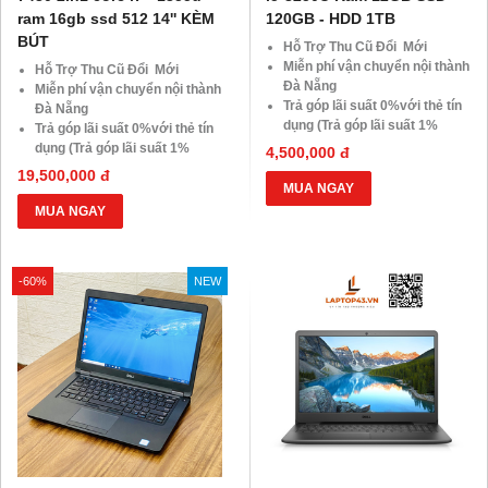
ram 16gb ssd 512 14'' KÈM
120GB - HDD 1TB
BÚT
Hỗ Trợ Thu Cũ Đổi Mới
Miễn phí vận chuyển nội thành
Hỗ Trợ Thu Cũ Đổi Mới
Đà Nẵng
Miễn phí vận chuyển nội thành
Trả góp lãi suất 0%với thẻ tín
Đà Nẵng
dụng (Trả góp lãi suất 1%
Trả góp lãi suất 0%với thẻ tín
HDsaison - chỉ cần CMND
dụng (Trả góp lãi suất 1%
4,500,000 đ
BLX hoặc hộ khẩu gốc )
HDsaison - chỉ cần CMND
19,500,000 đ
Giảm 20%khi nâng cấp Ram-
BLX hoặc hộ khẩu gốc )
MUA NGAY
SSD
Giảm 20%khi nâng cấp Ram-
MUA NGAY
Giảm giá trực tiếp đối với
SSD
khách hàng ở xa, HSSV . Săn
Giảm giá trực tiếp đối với
10.000 Voucher Giảm
khách hàng ở xa, HSSV . Săn
-60%
NEW
Giá 500.000đ
10.000 Voucher Giảm
Giá 500.000đ