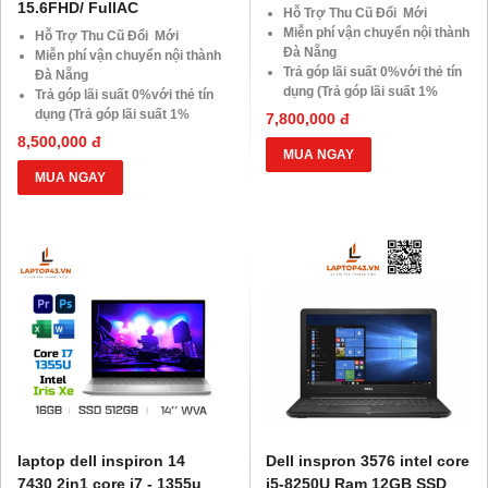
15.6FHD/ FullAC
Hỗ Trợ Thu Cũ Đổi Mới
Miễn phí vận chuyển nội thành
Hỗ Trợ Thu Cũ Đổi Mới
Đà Nẵng
Miễn phí vận chuyển nội thành
Trả góp lãi suất 0%với thẻ tín
Đà Nẵng
dụng (Trả góp lãi suất 1%
Trả góp lãi suất 0%với thẻ tín
HDsaison - chỉ cần CMND
dụng (Trả góp lãi suất 1%
7,800,000 đ
BLX hoặc hộ khẩu gốc )
HDsaison - chỉ cần CMND
8,500,000 đ
Giảm 20%khi nâng cấp Ram-
BLX hoặc hộ khẩu gốc )
MUA NGAY
SSD
Giảm 20%khi nâng cấp Ram-
MUA NGAY
Giảm giá trực tiếp đối với
SSD
khách hàng ở xa, HSSV . Săn
Giảm giá trực tiếp đối với
10.000 Voucher Giảm
khách hàng ở xa, HSSV . Săn
Giá 500.000đ
10.000 Voucher Giảm
Giá 500.000đ
laptop dell inspiron 14
Dell inspron 3576 intel core
7430 2in1 core i7 - 1355u
i5-8250U Ram 12GB SSD