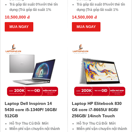
Trả góp lãi suất 0%với thẻ tín
Trả góp lãi suất 0%với thẻ tín
dụng (Trả góp lãi suất 1%
dụng (Trả góp lãi suất 1%
HDsaison - chỉ cần CMND
HDsaison - chỉ cần CMND
10,500,000 đ
14,500,000 đ
BLX hoặc hộ khẩu gốc )
BLX hoặc hộ khẩu gốc )
Giảm 20%khi nâng cấp Ram-
Giảm 20%khi nâng cấp Ram-
MUA NGAY
MUA NGAY
SSD
SSD
Giảm giá trực tiếp đối với
Giảm giá trực tiếp đối với
khách hàng ở xa, HSSV . Săn
khách hàng ở xa, HSSV . Săn
10.000 Voucher Giảm
10.000 Voucher Giảm
Giá 500.000đ
Giá 500.000đ
Laptop Dell Inspiron 14
Laptop HP Elitebook 830
5430 core i5-1340P/ 16GB/
G6 core i7-8665U/ 8GB/
512GB
256GB/ 14inch Touch
Hỗ Trợ Thu Cũ Đổi Mới
Hỗ Trợ Thu Cũ Đổi Mới
Miễn phí vận chuyển nội thành
Miễn phí vận chuyển nội thành