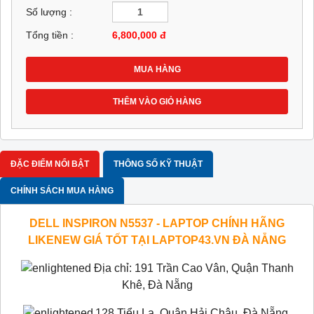
Số lượng :
Tổng tiền :
6,800,000
đ
MUA HÀNG
THÊM VÀO GIỎ HÀNG
ĐẶC ĐIỂM NỔI BẬT
THÔNG SỐ KỸ THUẬT
CHÍNH SÁCH MUA HÀNG
DELL INSPIRON N5537 - LAPTOP CHÍNH HÃNG
LIKENEW GIÁ TỐT TẠI LAPTOP43.VN ĐÀ NẴNG
Địa chỉ: 191 Trần Cao Vân, Quận Thanh
Khê, Đà Nẵng
128 Tiểu La, Quận Hải Châu, Đà Nẵng