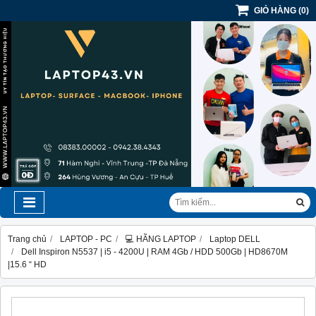
GIỎ HÀNG
(
0
)
Trang chủ
LAPTOP - PC
💻 HÃNG LAPTOP
Laptop DELL
Dell Inspiron N5537 | i5 - 4200U | RAM 4Gb / HDD 500Gb | HD8670M
|15.6 “ HD