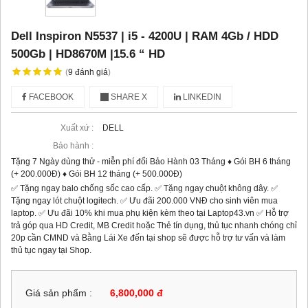
Dell Inspiron N5537 | i5 - 4200U | RAM 4Gb / HDD
500Gb | HD8670M |15.6 “ HD
(
9
đánh giá
)
FACEBOOK
SHARE X
LINKEDIN
Xuất xứ :
DELL
Bảo hành :
Tặng 7 Ngày dùng thử - miễn phí đổi Bảo Hành 03 Tháng ♦ Gói BH 6 tháng
(+ 200.000Đ) ♦ Gói BH 12 tháng (+ 500.000Đ)
✅ Tặng ngay balo chống sốc cao cấp. ✅ Tặng ngay chuột không dây. ✅
Tặng ngay lót chuột logitech. ✅ Ưu đãi 200.000 VNĐ cho sinh viên mua
laptop. ✅ Ưu đãi 10% khi mua phụ kiện kèm theo tại Laptop43.vn ✅ Hỗ trợ
trả góp qua HD Credit, MB Credit hoặc Thẻ tín dụng, thủ tục nhanh chóng chỉ
20p cần CMND và Bằng Lái Xe đến tại shop sẽ được hỗ trợ tư vấn và làm
thủ tục ngay tại Shop.
Giá sản phẩm :
6,800,000 đ