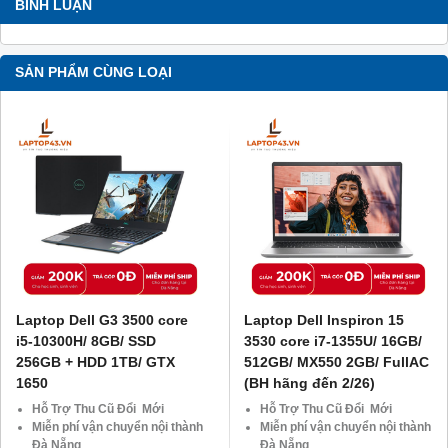
BÌNH LUẬN
SẢN PHẨM CÙNG LOẠI
Laptop Dell G3 3500 core
Laptop Dell Inspiron 15
i5-10300H/ 8GB/ SSD
3530 core i7-1355U/ 16GB/
256GB + HDD 1TB/ GTX
512GB/ MX550 2GB/ FullAC
1650
(BH hãng đến 2/26)
Hỗ Trợ Thu Cũ Đổi Mới
Hỗ Trợ Thu Cũ Đổi Mới
Miễn phí vận chuyển nội thành
Miễn phí vận chuyển nội thành
Đà Nẵng
Đà Nẵng