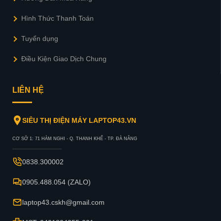
Hình Thức Thanh Toán
Tuyển dụng
Điều Kiện Giao Dịch Chung
LIÊN HỆ
SIÊU THỊ ĐIỆN MÁY LAPTOP43.VN
CƠ SỞ 1: 71 HÀM NGHI - Q. THANH KHẾ - TP. ĐÀ NẴNG
0838.300002
0905.488.054 (ZALO)
laptop43.cskh@gmail.com