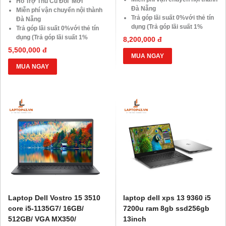
Hỗ Trợ Thu Cũ Đổi Mới
Đà Nẵng
Miễn phí vận chuyển nội thành
Trả góp lãi suất 0%với thẻ tín
Đà Nẵng
dụng (Trả góp lãi suất 1%
Trả góp lãi suất 0%với thẻ tín
HDsaison - chỉ cần CMND
dụng (Trả góp lãi suất 1%
8,200,000 đ
BLX hoặc hộ khẩu gốc )
HDsaison - chỉ cần CMND
5,500,000 đ
Giảm 20%khi nâng cấp Ram-
BLX hoặc hộ khẩu gốc )
MUA NGAY
SSD
Giảm 20%khi nâng cấp Ram-
MUA NGAY
Giảm giá trực tiếp đối với
SSD
khách hàng ở xa, HSSV . Săn
Giảm giá trực tiếp đối với
10.000 Voucher Giảm
khách hàng ở xa, HSSV . Săn
Giá 500.000đ
10.000 Voucher Giảm
Giá 500.000đ
Laptop Dell Vostro 15 3510
laptop dell xps 13 9360 i5
core i5-1135G7/ 16GB/
7200u ram 8gb ssd256gb
512GB/ VGA MX350/
13inch