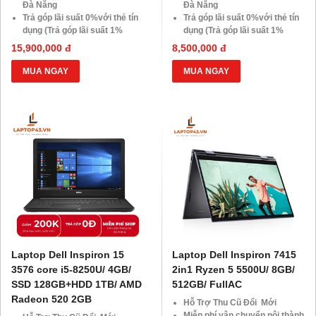
Đà Nẵng
Đà Nẵng
Trả góp lãi suất 0%với thẻ tín
Trả góp lãi suất 0%với thẻ tín
dụng (Trả góp lãi suất 1%
dụng (Trả góp lãi suất 1%
HDsaison - chỉ cần CMND
HDsaison - chỉ cần CMND
15,900,000 đ
8,500,000 đ
BLX hoặc hộ khẩu gốc )
BLX hoặc hộ khẩu gốc )
Giảm 20%khi nâng cấp Ram-
Giảm 20%khi nâng cấp Ram-
MUA NGAY
MUA NGAY
SSD
SSD
Giảm giá trực tiếp đối với
Giảm giá trực tiếp đối với
khách hàng ở xa, HSSV . Săn
khách hàng ở xa, HSSV . Săn
10.000 Voucher Giảm
10.000 Voucher Giảm
Giá 500.000đ
Giá 500.000đ
Laptop Dell Inspiron 15
Laptop Dell Inspiron 7415
3576 core i5-8250U/ 4GB/
2in1 Ryzen 5 5500U/ 8GB/
SSD 128GB+HDD 1TB/ AMD
512GB/ FullAC
Radeon 520 2GB
Hỗ Trợ Thu Cũ Đổi Mới
Miễn phí vận chuyển nội thành