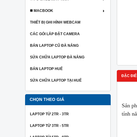
◼️ MACBOOK
THIẾT BỊ GHI HÌNH WEBCAM
CÁC GÓI LẮP ĐẶT CAMERA
BÁN LAPTOP CŨ ĐÀ NẴNG
SỬA CHỮA LAPTOP ĐÀ NẴNG
BÁN LAPTOP HUẾ
ĐẶC ĐIỂ
SỬA CHỮA LAPTOP TẠI HUẾ
CHỌN THEO GIÁ
Sản p
tính n
LAPTOP TỪ 2TR - 3TR
LAPTOP TỪ 3TR - 5TR