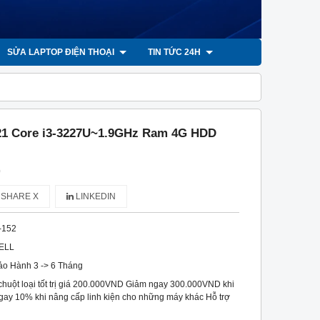
SỬA LAPTOP ĐIỆN THOẠI
TIN TỨC 24H
521 Core i3-3227U~1.9GHz Ram 4G HDD
)
SHARE X
LINKEDIN
-152
ELL
ảo Hành 3 -> 6 Tháng
 chuột loại tốt trị giá 200.000VND Giảm ngay 300.000VND khi
gay 10% khi nâng cấp linh kiện cho những máy khác Hỗ trợ