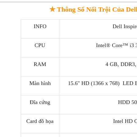
✯
Thông Số Nổi Trội Của Del
INFO
Dell Inspi
CPU
Intel® Core™ i3
RAM
4 GB, DDR3,
Màn hình
15.6" HD (1366 x 768) LED Ba
Đĩa cứng
HDD 50
Card đồ họa
Intel HD 