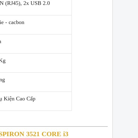
N (RJ45), 2x USB 2.0
e - cacbon
n
 Kg
áng
ụ Kiện Cao Cấp
PIRON 3521 CORE i3