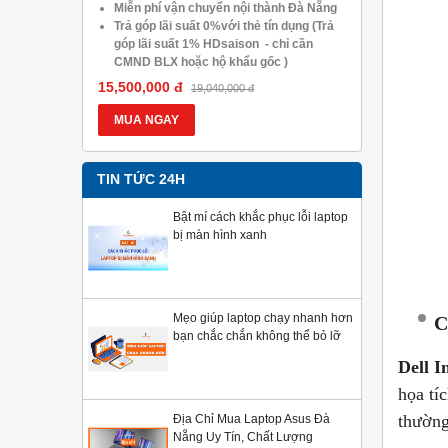
05.488.054
Miễn phí vận chuyển nội thành Đà Nẵng
Trả góp lã
Trả góp lãi suất 0%với thẻ tín dụng (Trả
góp lãi s
góp lãi suất 1% HDsaison - chỉ cần
CMND BLX
CMND BLX hoặc hộ khẩu gốc )
Giảm 20%
Giảm 20%khi nâng cấp Ram-SSD
Giảm giá 
15,500,000 đ
13,900,000
19,040,000 đ
Giảm giá trực tiếp đối với khách hàng ở
xa, HSSV.
xa, HSSV . Săn 10.000 Voucher Giảm
Giá 500.
MUA NGAY
MUA NG
Giá 500.000đ
TIN TỨC 24H
Bật mí cách khắc phục lỗi laptop
bị màn hình xanh
Mẹo giúp laptop chạy nhanh hơn
C
bạn chắc chắn không thể bỏ lỡ
Dell I
họa tí
thường 
Địa Chỉ Mua Laptop Asus Đà
Nẵng Uy Tín, Chất Lượng