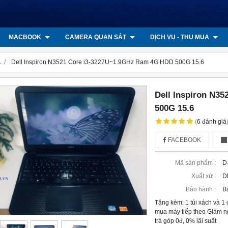
MACBOOK
CAMERA QUAN SÁT
DỊCH VỤ - THU MUA
L
Dell Inspiron N3521 Core i3-3227U~1.9GHz Ram 4G HDD 500G 15.6
Dell Inspiron N3
500G 15.6
(
6
đánh giá
FACEBOOK
Mã sản phẩm :
D
Xuất xứ :
D
Bảo hành :
B
Tặng kèm: 1 túi xách và 1
mua máy tiếp theo Giảm n
trả góp 0đ, 0% lãi suất