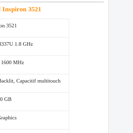
l
Inspiron 3521
ron 3521
 3337U 1.8 GHz
 1600 MHz
cklit, Capacitif multitouch
0 GB
Graphics