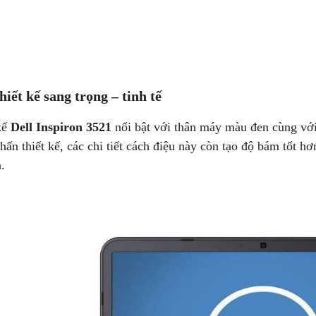
HOT
-36%
NE
hiết kế sang trọng – tinh tế
kế
Dell Inspiron 3521
nổi bật với thân máy màu đen cùng với
hấn thiết kế, các chi tiết cách điệu này còn tạo độ bám tốt hơ
.
ng TUF FX506 i5 10300H
Asus VivoBook X415EA-EB638T
 – SSD 512GB – GTX
Core i3 1115G4/ Ram 4GB/
 15.6'' FHD
SSD512GB/ Màn Hình 14 FHD/Win1
vận chuyển nội thành Đà Nẵng
Hỗ Trợ Thu Cũ Đổi Mới