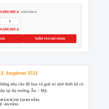
4,000,000 đ
4,500,000 đ
4,000,000
đ
ÀNG
THÊM VÀO GIỎ HÀNG
 Inspiron 3521
ững nhu cầu đồ họa và giải trí nhờ thiết kế có
uộn tại thị trường Âu – Mỹ.
OP XÁCH TAY TẠI ĐÀ NẴNG
Ê - ĐÀ NẴNG