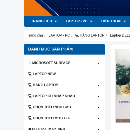
TRANG CHỦ
LAPTOP - PC
ĐIỆN THOẠI
Trang chủ
LAPTOP - PC
💻 HÃNG LAPTOP
Laptop DEL
DANH MỤC SẢN PHẨM
⊞ MICROSOFT SURFACE
💻 LAPTOP NEW
💻 HÃNG LAPTOP
💻 LAPTOP CŨ NHẬP KHẨU
💻 CHỌN THEO NHU CẦU
💻 CHỌN THEO MỨC GIÁ
◼️ PC CASE MÁY TÍNH