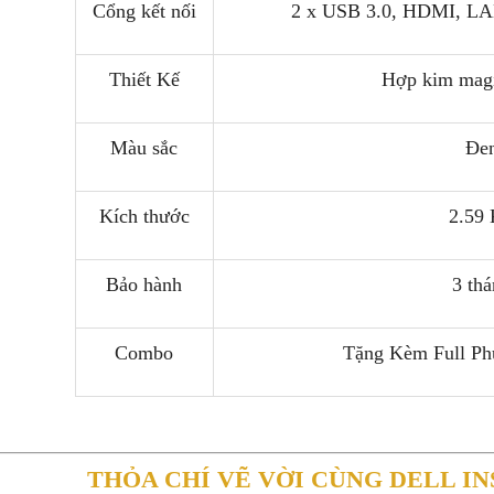
Cổng kết nối
2 x USB 3.0, HDMI, LA
Thiết Kế
Hợp kim magi
Màu sắc
Đe
Kích thước
2.59
Bảo hành
3 th
Combo
Tặng Kèm Full Ph
THỎA CHÍ VẼ VỜI CÙNG DELL INS