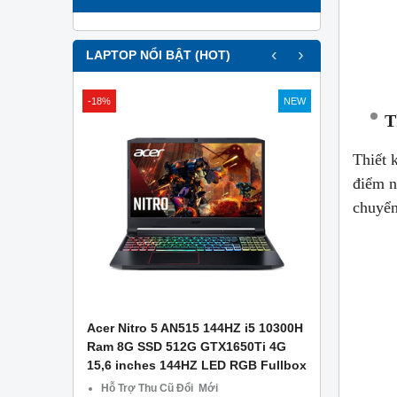
‹
›
LAPTOP NỔI BẬT (HOT)
-18%
NEW
T
Thiết 
điểm n
chuyển
APTOP .
Acer Nitro 5 AN515 144HZ i5 10300H
Asus Gami
g Công Ty
Ram 8G SSD 512G GTX1650Ti 4G
– Ram 8GB
15,6 inches 144HZ LED RGB Fullbox
1650 4GB –
CŨ TẠI Đà
Hỗ Trợ Thu Cũ Đổi Mới
Miễn phí 