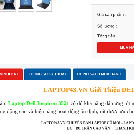
Giá sản phẩm :
Số lượng :
Tổng tiền :
MUA H
M NỔI BẬT
THÔNG SỐ KỸ THUẬT
CHÍNH SÁCH MUA HÀNG
LAPTOP43.VN Giới Thiệu DELL
hẩm
Laptop Dell Inspiron 3521
có đủ khả năng đáp ứng tốt nh
ăng động cao và hiệu năng hoạt động ổn định, rất được ưu ch
LAPTOP43.VN CHUYÊN BÁN LAPTOP CŨ MỚI - LAPT
ĐC: 191 TRẦN CAO VÂN - THANH KH