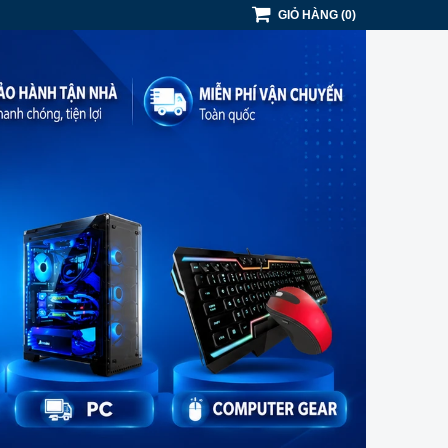
GIỎ HÀNG
(
0
)